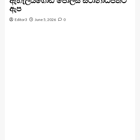
ඇහැලියගොඩ ‍පොලිස් ස්ථානාධිපතිට
ඇප
Editor3
June 5, 2026
0