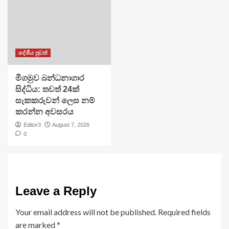
දේශීය පුවත්
මීගමුව බන්ධනාගාර
සිද්ධිය: තවත් 24ක්
සැකකරුවන් ලෙස නම්
කරන්න අවසරය
Editor3
August 7, 2026
0
Leave a Reply
Your email address will not be published.
Required fields
are marked
*