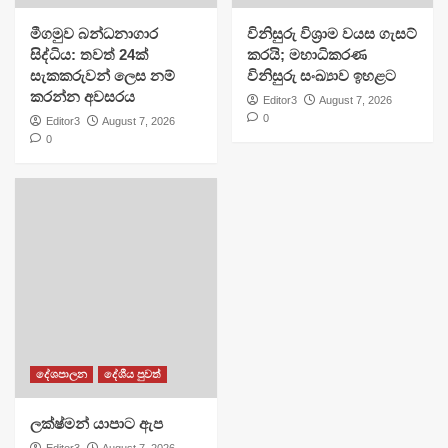
මීගමුව බන්ධනාගාර
විනිසුරු විශ්‍රාම වයස ගැසට්
සිද්ධිය: තවත් 24ක්
කරයි; මහාධිකරණ
සැකකරුවන් ලෙස නම්
විනිසුරු සංඛ්‍යාව ඉහළට
කරන්න අවසරය
Editor3
August 7, 2026
0
Editor3
August 7, 2026
0
දේශපාලන
දේශීය පුවත්
ලක්ෂ්මන් යාපාට ඇප