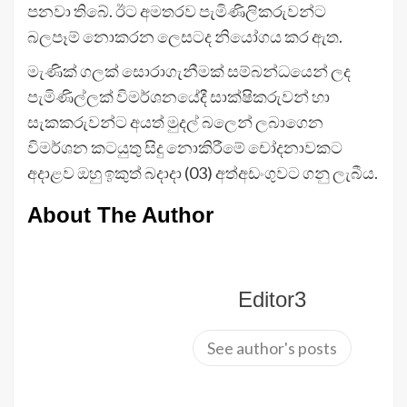
පනවා තිබේ. ඊට අමතරව පැමිණිලිකරුවන්ට
බලපෑම් නොකරන ලෙසටද නියෝගය කර ඇත.
මැණික් ගලක් සොරාගැනීමක් සම්බන්ධයෙන් ලද
පැමිණිල්ලක් විමර්ශනයේදී සාක්ෂිකරුවන් හා
සැකකරුවන්ට අයත් මුදල් බලෙන් ලබාගෙන
විමර්ශන කටයුතු සිදු නොකිරීමේ චෝදනාවකට
අදාළව ඔහු ඉකුත් බදාදා (03) අත්අඩංගුවට ගනු ලැබීය.
About The Author
Editor3
See author's posts