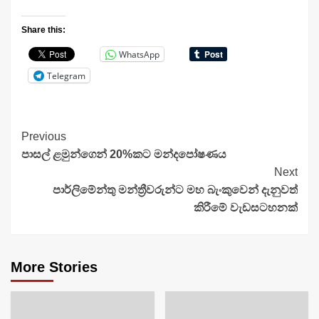
Share this:
WhatsApp
Telegram
Continue
Previous
පාසල් ළමුන්ගෙන් 20%කට මන්දපෝෂණය
Reading
Next
පාර්ලිමේන්තු මන්ත්‍රීවරුන්ට මහ බැංකුවෙන් දැනුවත්
කිරීමේ වැඩසටහනක්
More Stories