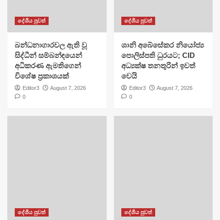
දේශීය පුවත්
දේශීය පුවත්
බන්ධනාගාරවල ඇති වූ
ශානි අබේසේකර නියෝජ්‍ය
සිද්ධීන් සම්බන්ඳයෙන්
පොලිස්පති ධුරයට; CID
අධිකරණ ඇමතිගෙන්
අධ්‍යක්ෂ තනතුරින් ඉවත්
විශේෂ ප්‍රකාශයක්
වෙයි
Editor3
August 7, 2026
Editor3
August 7, 2026
0
0
දේශීය පුවත්
දේශීය පුවත්