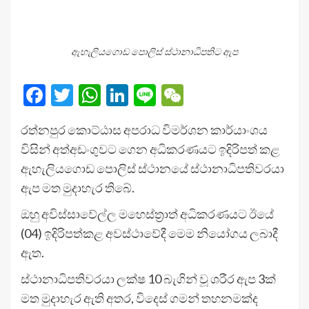
ඇහැලියගොඩ ‍පොලිස් ස්ථානාධිපතිට ඇප
Facebook
Twitter
WhatsApp
LinkedIn
Line
WeChat
රත්නපුර කොට්ඨාස අපරාධ විමර්ශන කාර්යාංශය
විසින් අත්අඩංගුවට ගෙන අධිකරණයට ඉදිරිපත් කළ
ඇහැලියගොඩ ‍පොලිස් ස්ථානයේ ස්ථානාධිපතිවරයා
ඇප මත මුදාහැර තිබේ.
ඔහු අවිස්සාවේල්ල මහෙස්ත්‍රාත් අධිකරණයට ඊයේ
(04) ඉදිරිපත්කළ අවස්ථාවේදී මෙම නියෝගය ලබාදී
ඇත.
ස්ථානාධිපතිවරයා ලක්ෂ 10 බැගින් වූ ශරීර ඇප 3ක්
මත මුදාහැර ඇති අතර, විදෙස් ගමන් තහනමක්ද