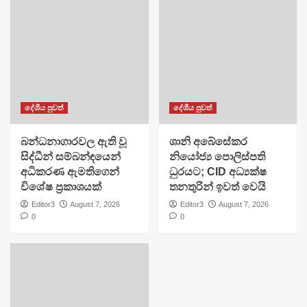
දේශීය පුවත්
දේශීය පුවත්
බන්ධනාගාරවල ඇති වූ
ශානි අබේසේකර
සිද්ධීන් සම්බන්ඳයෙන්
නියෝජ්‍ය පොලිස්පති
අධිකරණ ඇමතිගෙන්
ධුරයට; CID අධ්‍යක්ෂ
විශේෂ ප්‍රකාශයක්
තනතුරින් ඉවත් වෙයි
Editor3
August 7, 2026
Editor3
August 7, 2026
0
0