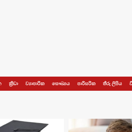
න
ක්‍රීඩා
ව්‍යාපාරික
සෞඛ්‍යය
පාරිසරික
තීරු ලිපිය
ව