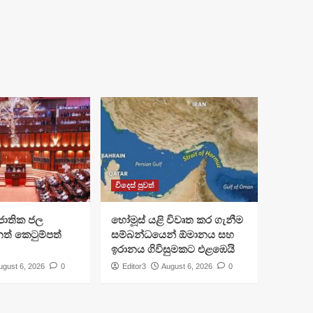
විදෙස් පුවත්
ජාතික ජල
හෝමූස් යළි විවෘත කර ගැනීම
ත් කෙටුම්පත්
සම්බන්ධයෙන් ඕමානය සහ
ඉරානය ගිවිසුමකට එළඹෙයි
ugust 6, 2026
0
Editor3
August 6, 2026
0