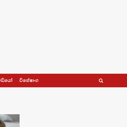
ීඩියෝ
විශේෂාංග