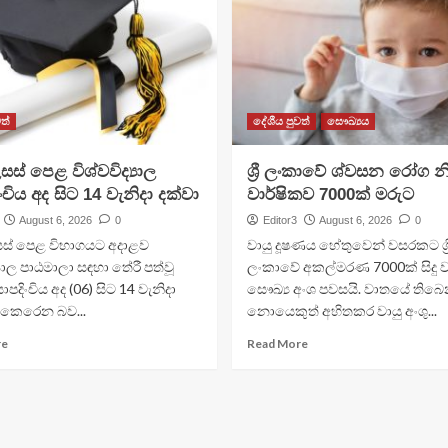
ත්
දේශීය පුවත්
සෞඛ්‍යය
සස් පෙළ විශ්වවිද්‍යාල
ශ්‍රී ලංකාවේ ශ්වසන රෝග න
ංචිය අද සිට 14 වැනිදා දක්වා
වාර්ෂිකව 7000ක් මරුට
August 6, 2026
0
Editor3
August 6, 2026
0
ස් පෙළ විභාගයට අදාළව
වායු දූෂණය හේතුවෙන් වසරකට ශ්‍ර
්‍යාල පාඨමාලා සඳහා තේරී පත්වූ
ලංකාවේ අකල්මරණ 7000ක් සිදු
යාපදිංචිය අද (06) සිට 14 වැනිදා
සෞඛ්‍ය අංශ පවසයි. වාතයේ තිබෙ
දුකෙරෙන බව...
නොයෙකුත් අහිතකර වායු අංශු...
re
Read More