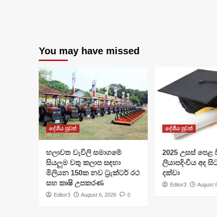
You may have missed
දේශීය පුවත්
දේශීය පුවත්
හලාවත වැවිලි සමාගමේ
​2025 උසස් පෙළ වි
සියලුම වතු කලාප සඳහා
ලියාපදිංචිය අද සි
මිලියන 150ක නව ට්‍රැක්ටර් රථ
දක්වා
සහ කෘෂි උපකරණ
Editor3
August 
Editor3
August 6, 2026
0