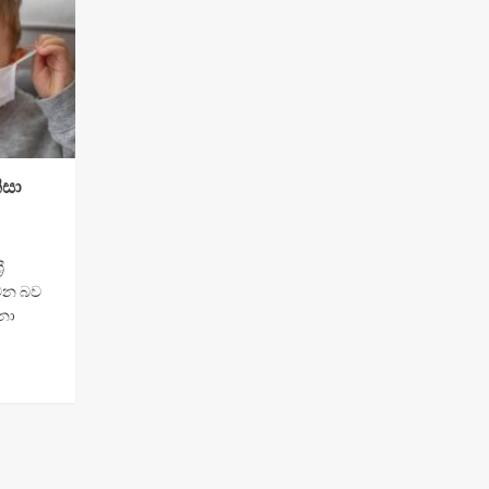
ිසා
ී
 වන බව
නා