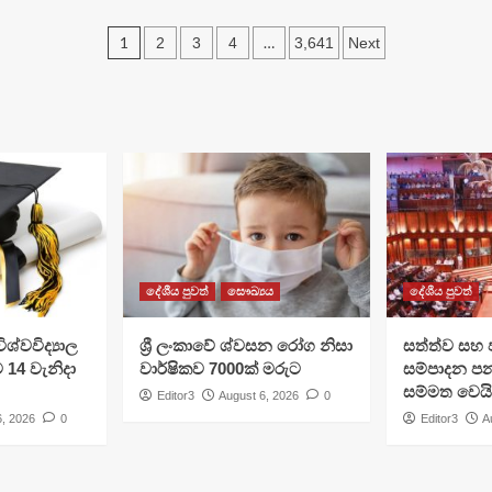
Posts
1
…
2
3
4
3,641
Next
navigation
දේශීය පුවත්
සෞඛ්‍යය
දේශීය පුවත්
ශ්වවිද්‍යාල
ශ්‍රී ලංකාවේ ශ්වසන රෝග නිසා
සත්ත්ව සහ 
ට 14 වැනිදා
වාර්ෂිකව 7000ක් මරුට
සම්පාදන පන
සම්මත වෙයි
Editor3
August 6, 2026
0
6, 2026
0
Editor3
A