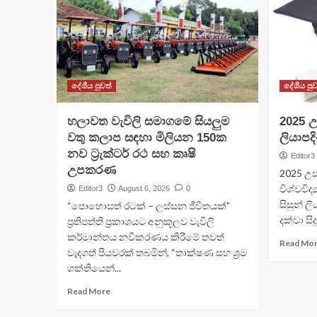
දේශීය පුවත්
දේශීය පුව
හලාවත වැවිලි සමාගමේ සියලුම
​2025 උ
වතු කලාප සඳහා මිලියන 150ක
ලියාපදි
නව ට්‍රැක්ටර් රථ සහ කෘෂි
Editor3
උපකරණ
2025 උස
විශ්වවිද
Editor3
August 6, 2026
0
සිසුන් ලි
“පොහොසත් රටක් – ලස්සන ජීවිතයක්”
දක්වා සි
ප්‍රතිපත්ති ප්‍රකාශයට අනුකූලව වැවිලි
කර්මාන්තය නවීකරණය කිරීමේ තවත්
Read Mo
වැදගත් පියවරක් තබමින්, “තාක්ෂණ සහ ශ්‍රම
ශක්තියෙන්...
Read More