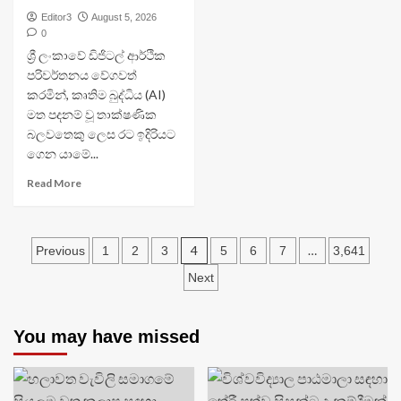
Editor3
August 5, 2026
0
ශ්‍රී ලංකාවේ ඩිජිටල් ආර්ථික
පරිවර්තනය වේගවත්
කරමින්, කෘතිම බුද්ධිය (AI)
මත පදනම් වූ තාක්ෂණික
බලවතෙකු ලෙස රට ඉදිරියට
ගෙන යාමේ...
Read More
Posts
4
…
Previous
1
2
3
5
6
7
3,641
navigation
Next
You may have missed