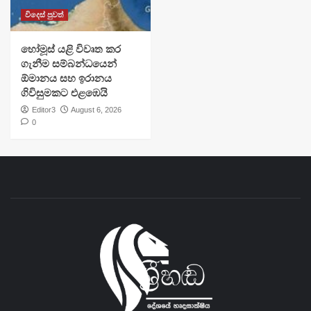
විදෙස් පුවත්
හෝමූස් යළි විවෘත කර
ගැනීම සම්බන්ධයෙන්
ඕමානය සහ ඉරානය
ගිවිසුමකට එළඹෙයි
Editor3
August 6, 2026
0