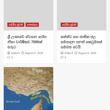
දේශීය පුවත්
සෞඛ්‍යය
දේශීය පුවත්
ශ්‍රී ලංකාවේ ශ්වසන රෝග
සත්ත්ව සහ ජාතික ජල
නිසා වාර්ෂිකව 7000ක්
සම්පාදන පනත් කෙටුම්පත්
මරුට
සම්මත වෙයි
Editor3
August 6, 2026
Editor3
August 6, 2026
0
0