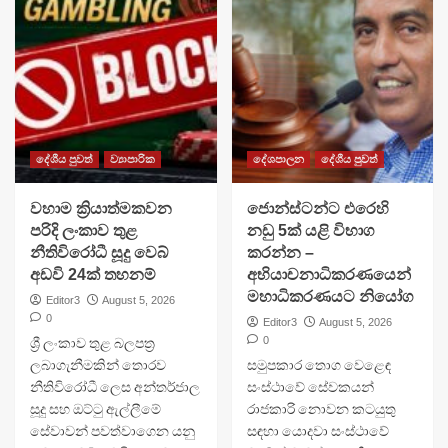
දේශීය පුවත්
ව්‍යාපාරික
දේශපාලන
දේශීය පුවත්
වහාම ක්‍රියාත්මකවන
ජොන්ස්ටන්ට එරෙහි
පරිදි ලංකාව තුළ
නඩු 5ක් යළි විභාග
නීතිවිරෝධී සූදු වෙබ්
කරන්න –
අඩවි 24ක් තහනම්
අභියාචනාධිකරණයෙන්
මහාධිකරණයට නියෝග
Editor3
August 5, 2026
0
Editor3
August 5, 2026
ශ්‍රී ලංකාව තුළ බලපත්‍ර
0
ලබාගැනීමකින් තොරව
සමුපකාර තොග වෙළෙඳ
නීතිවිරෝධී ලෙස අන්තර්ජාල
සංස්ථාවේ සේවකයන්
සූදු සහ ඔට්ටු ඇල්ලීමේ
රාජකාරි නොවන කටයුතු
සේවාවන් පවත්වාගෙන යනු
සඳහා යොදවා සංස්ථාවේ