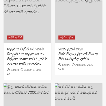
දේශීය පුවත්
දේශීය පුවත්
හලාවත වැවිලි සමාගමේ
​2025 උසස් පෙළ
සියලුම වතු කලාප සඳහා
විශ්වවිද්‍යාල ලියාපදිංචිය අද
මිලියන 150ක නව ට්‍රැක්ටර්
සිට 14 වැනිදා දක්වා
රථ සහ කෘෂි උපකරණ
Editor3
August 6, 2026
0
Editor3
August 6, 2026
0