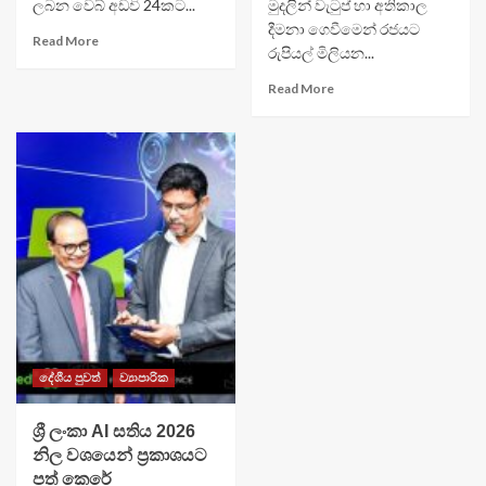
ලබන වෙබ් අඩවි 24කට...
මුදලින් වැටුප් හා අතිකාල
දීමනා ගෙවීමෙන් රජයට
Read More
රුපියල් මිලියන...
Read More
දේශීය පුවත්
ව්‍යාපාරික
ශ්‍රී ලංකා AI සතිය 2026
නිල වශයෙන් ප්‍රකාශයට
පත් කෙරේ