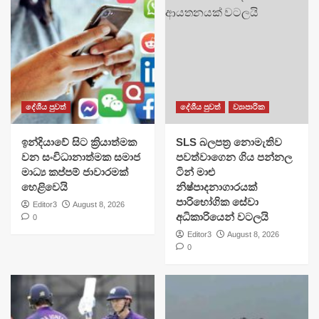
දේශීය පුවත්
දේශීය පුවත්
ව්‍යාපාරික
​ඉන්දියාවේ සිට ක්‍රියාත්මක
SLS බලපත්‍ර නොමැතිව
වන සංවිධානාත්මක සමාජ
පවත්වාගෙන ගිය පන්නල
මාධ්‍ය කප්පම් ජාවාරමක්
ටින් මාළු
හෙළිවෙයි
නිෂ්පාදනාගාරයක්
පාරිභෝගික සේවා
Editor3
August 8, 2026
අධිකාරියෙන් වටලයි
0
Editor3
August 8, 2026
0