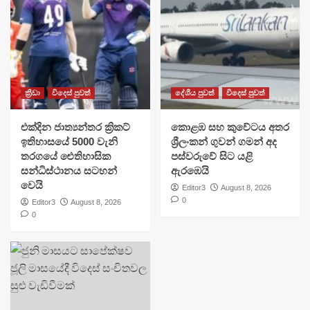
ක්‍රීඩා
විදෙස් පුවත්
දේශීය පුවත්
විදෙස් පුවත්
එක්දින ජාත්‍යන්තර ක්‍රිකට්
​කොළඹ සහ කුවේටය අතර
ඉතිහාසයේ 5000 වැනි
ශ්‍රීලංකන් ගුවන් ගමන් අද
තරගයේ ඓතිහාසික
පස්වරුවේ සිට යළි
සන්ධිස්ථානය සටහන්
ඇරඹෙයි
වෙයි
Editor3
August 8, 2026
0
Editor3
August 8, 2026
0