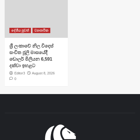
දේශීය පුවත්
ව්‍යාපාරික
ශ්‍රී ලංකාවේ නිල විදෙස්
සංචිත ජූලි මාසයේදී
ඩොලර් මිලියන 6,591
දක්වා ඉහළට
Editor3
August 8, 2026
0