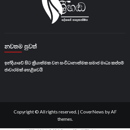
නවතම පුවත්
​ඉන්දියාවේ සිට ක්‍රියාත්මක වන සංවිධානාත්මක සමාජ මාධ්‍ය කප්පම්
ජාවාරමක් හෙළිවෙයි
Copyright © All rights reserved.
|
CoverNews
by AF
themes.