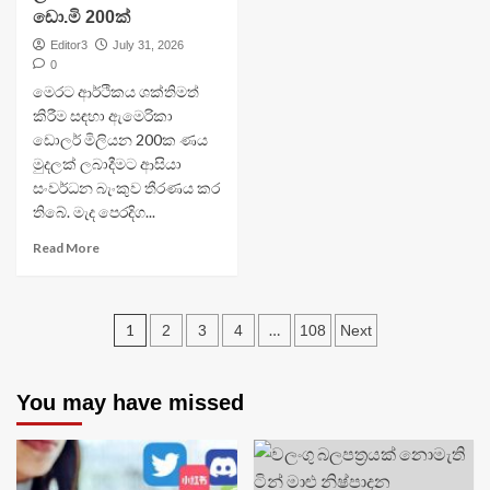
ඩො.මි 200ක්
Editor3
July 31, 2026
0
මෙරට ආර්ථිකය ශක්තිමත්
කිරීම සඳහා ඇමෙරිකා
ඩොලර් මිලියන 200ක ණය
මුදලක් ලබාදීමට ආසියා
සංවර්ධන බැංකුව තීරණය කර
තිබේ. මැද පෙරදිග...
Read More
Posts
1
…
2
3
4
108
Next
navigation
You may have missed