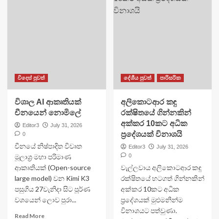
විදෙස් පුවත්
දේශීය පුවත්
පාරිසරික
විශාල AI ආකෘතියක්
අලිකොටආර කඳු
චීනයෙන් නොමිලේ
රක්ෂිතයේ ගින්නකින්
අක්කර 10කට අධික
Editor3
July 31, 2026
ප්‍රදේශයක් විනාශයි
0
චීනයේ නිෂ්පාදිත විවෘත
Editor3
July 31, 2026
මූලාශ්‍ර මහා පරිමාණ
0
ආකෘතියක් (Open-source
වැල්ලවාය අලිකොටආර කඳු
large model) වන Kimi K3
රක්ෂිතයේ හටගත් ගින්නකින්
පසුගිය 27වැනිදා සිට පූර්ණ
අක්කර 10කට අධික
වශයෙන් ලොව පුරා...
ප්‍රදේශයක් මුළුමනින්ම
විනාශයට පත්වුණා.
Read More