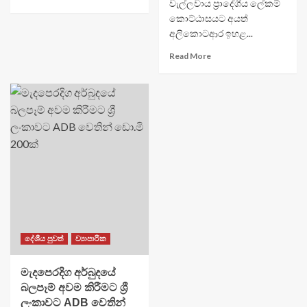
වැල්ලවාය ප්‍රාදේශීය ලේකම්
කොට්ඨාසයට අයත්
අලිකොටආර ඉහළ...
Read More
දේශීය පුවත්
ව්‍යාපාරික
මැදපෙරදිග අර්බුදයේ
බලපෑම් අවම කිරීමට ශ්‍රී
ලංකාවට ADB වෙතින්