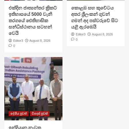
එක්දින ජාත්‍යන්තර ක්‍රිකට්
​කොළඹ සහ කුවේටය
ඉතිහාසයේ 5000 වැනි
අතර ශ්‍රීලංකන් ගුවන්
තරගයේ ඓතිහාසික
ගමන් අද පස්වරුවේ සිට
සන්ධිස්ථානය සටහන්
යළි ඇරඹෙයි
වෙයි
Editor3
August 8, 2026
0
Editor3
August 8, 2026
0
දේශීය පුවත්
විදෙස් පුවත්
ඉන්දියානු නැවත