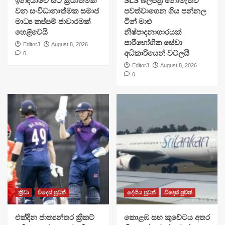
​ඉන්දියාවේ සිට ක්‍රියාත්මක
SLS බලපත්‍ර නොමැතිව
වන සංවිධානාත්මක සමාජ
පවත්වාගෙන ගිය පන්නල
මාධ්‍ය කප්පම් ජාවාරමක්
ටින් මාළු
හෙළිවෙයි
නිෂ්පාදනාගාරයක්
පාරිභෝගික සේවා
Editor3
August 8, 2026
අධිකාරියෙන් වටලයි
0
Editor3
August 8, 2026
0
ක්‍රීඩා
විදෙස් පුවත්
දේශීය පුවත්
විදෙස් පුවත්
එක්දින ජාත්‍යන්තර ක්‍රිකට්
​කොළඹ සහ කුවේටය අතර