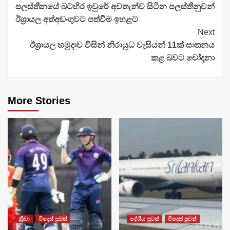
පලස්තීනයේ බටහිර ඉවුරේ අවතැන්ව සිටින පලස්තීනුවන්
Reading
ඊශ්‍රායල අත්අඩංගුවට පත්වීම ඉහළට
Next
ඊශ්‍රායල හමුදාව විසින් නිරායුධ වැසියන් 11ක් ඝාතනය
කළ බවට චෝදනා
More Stories
ක්‍රීඩා
විදෙස් පුවත්
දේශීය පුවත්
විදෙස් පුවත්