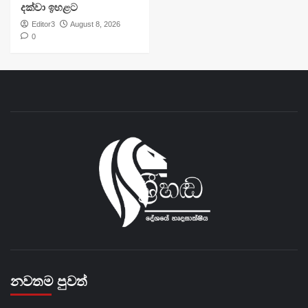
දක්වා ඉහළට
Editor3
August 8, 2026
0
නවතම පුවත්