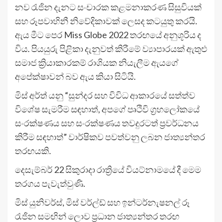
නව රැජින දැනට සංචාරක කළමනාකරණ සිසුවියක්
සහ රූපවාහිනී නිවේදිකාවක් ලෙසද කටයුතු කරයි.
ඇය මීට පෙර Miss Globe 2022 තරඟයේ අනුශූරිය ද
විය. පියයුරු පිළිකා දැනුවත් කිරීමේ ව්‍යාපාරයක් ඇතුළු
සමාජ ක්‍රියාකාරකම් රාශියක නියැලීම ඇයගේ
අපේක්ෂාවන් බව ඇය කියා සිටියි.
මිස් අර්ත් යනු “සුන්දර සහ විවිධ ආකාරයේ සත්ත්ව
විශේෂ සැමරීම සඳහාත්, අපගේ පෘථිවි ග්‍රහලෝකයේ
සංරක්ෂණය සහ සංරක්ෂණය තවදුරටත් ප්‍රවර්ධනය
කිරීම සඳහාත්” වාර්ෂිකව පවත්වනු ලබන ජාත්‍යන්තර
තරඟයකි.
දෙසැම්බර් 22 සිකුරාදා රාත්‍රියේ වියට්නාමයේ දී මෙම
තරගය පැවැත්වුණි.
මිස් යුනිවර්ස්, මිස් වර්ල්ඩ් සහ ඉන්ටර්නැෂනල් රූ
රැජින සමඟින් ලොව ප්‍රධාන ජාත්‍යන්තර තරඟ