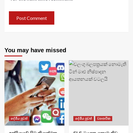
You may have missed
දේශීය පුවත්
දේශීය පුවත්
ව්‍යාපාරික