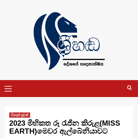
Skip
to
content
Primary
Menu
විදෙස් පුවත්
2023 මිහිකත රූ රැජින කිරුළ(MISS
EARTH)මෙවර ඇල්බේනියාවට