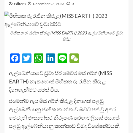
Editor3
December 23, 2023
0
මිහිකත රූ රැජින කිරුළ(MISS EARTH) 2023 ඇල්බේනියාවේ ඩ්‍රිටා
සිරිට
Facebook
Twitter
WhatsApp
LinkedIn
Line
WeChat
ඇල්බේනියාවේ ඩ්‍රිටා සිරි මෙවර මිස් අර්ත් (MISS
EARTH) නැතහොත් මිහිකත රූ රැජින කිරුළ
දිනාගැනීමට සමත් විය.
එමෙන්ම ඇය මිස් අර්ත් කිරුළ දිනාගත් පළමු
ඇල්බේනියානු ජාතික කාන්තාව බවට පත් වූ අතර
මෙවැනි ජාත්‍යන්තර නිරූපණ තරගාවලියක් ජයගත්
පළමු ඇල්බේනියානු කාන්තාව වීමද විශේෂත්වයකි.