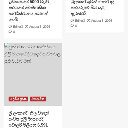
ඉතිහාසයේ 5000 වැනි
ශ්‍රීලංකන් ගුවන් ගමන් අද
තරගයේ ඓතිහාසික
පස්වරුවේ සිට යළි
සන්ධිස්ථානය සටහන්
ඇරඹෙයි
වෙයි
Editor3
August 8, 2026
0
Editor3
August 8, 2026
0
දේශීය පුවත්
ව්‍යාපාරික
ශ්‍රී ලංකාවේ නිල විදෙස්
සංචිත ජූලි මාසයේදී
ඩොලර් මිලියන 6,591