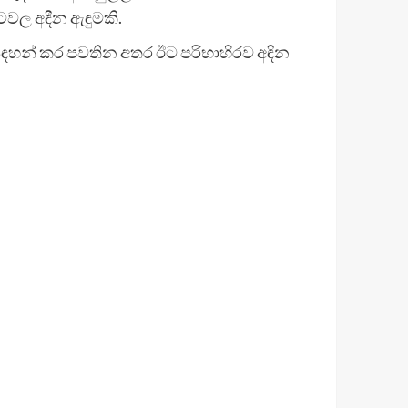
ටවල අඳීන ඇඳුමකි.
ලිව සඳහන් කර පවතින අතර ඊට පරිභාහිරව අඳින