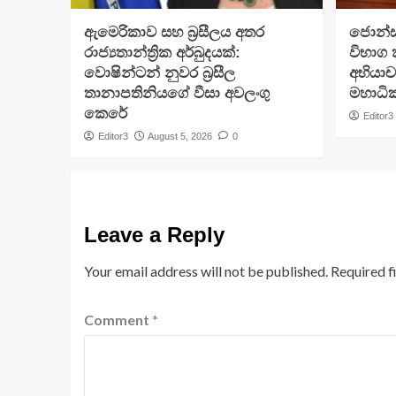
ඇමෙරිකාව සහ බ්‍රසීලය අතර
ජොන්ස්
රාජ්‍යතාන්ත්‍රික අර්බුදයක්:
විභාග
වොෂින්ටන් නුවර බ්‍රසීල
අභියා
තානාපතිනියගේ වීසා අවලංගු
මහාධ
කෙරේ
Editor3
Editor3
August 5, 2026
0
Leave a Reply
Your email address will not be published.
Required f
Comment
*