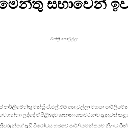
්ලිමේන්තු සභාවෙන්
මන්ත්‍රි අතාවුල්ලා
ාර්ලිමේන්තු මන්ත්‍රි ඒ.එල්.එම් අතාවුල්ලා මහතා පාර්ලි
හටගන්නා ලද්දේ ඒ පිළිබඳව කතානායකවරයාව දැනුවත් කළත් 
රීවරුන්ගේ දැඩි විරෝධය හමුවේ පාර්ලිමේන්තුවේ නිලධාරීන්