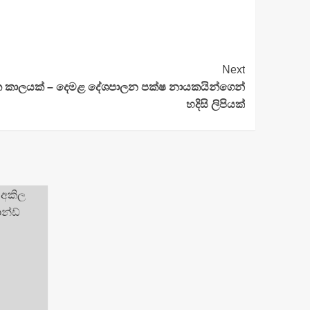
Next
ක කාලයක් – දෙමළ දේශපාලන පක්ෂ නායකයින්ගෙන්
හදිසි ලිපියක්