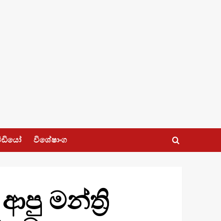
ීඩියෝ
විශේෂාංග
ු මන්ත්‍රි