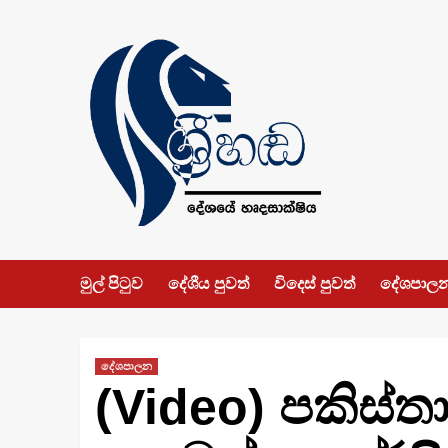
Skip
to
content
මුල් පිටුව
දේශීය පුවත්
විදෙස් පුවත්
දේශපාල
දේශපාලන
(Video) පකිස්තා