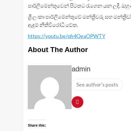
පාර්ලිමේන්තුවෙන් පිටතට රැගෙන යන ලදී. ඔහු
ශ්‍රී ලංකා පාර්ලිමේන්තුවේ මන්ත්‍රීවරු සහ මන
ඇඳුම් නීතිවිරෝධී වේත.
https://youtu.be/oh4QeaOPWTY
About The Author
admin
See author's posts
Share this: