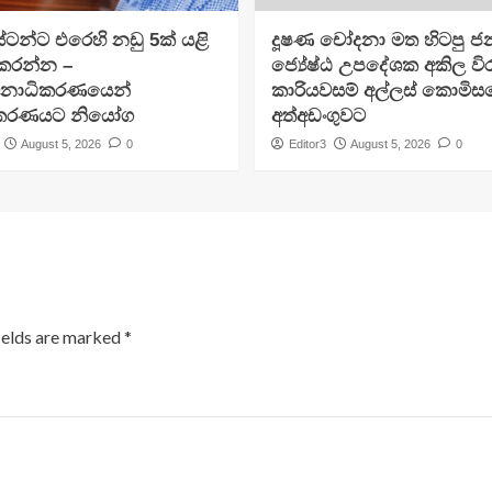
ටන්ට එරෙහි නඩු 5ක් යළි
දූෂණ චෝදනා මත හිටපු ජන
 කරන්න –
ජ්‍යේෂ්ඨ උපදේශක අකිල විර
චනාධිකරණයෙන්
කාරියවසම් අල්ලස් කොමිස
ිකරණයට නියෝග
අත්අඩංගුවට
August 5, 2026
0
Editor3
August 5, 2026
0
ields are marked
*