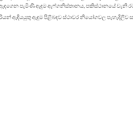
 ඇඳගෙන පැමිණි ඇඳුම ඇෆ්ගනිස්තානය, පකිස්ථානයේ වැනි ර
්ත්‍රීවරියන් ඇඳියයුතු ඇඳුම පිළිබඳව ස්ථාවර නියෝගවල පැහැදි