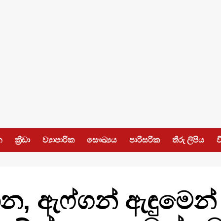
න
ක්‍රීඩා
ව්‍යාපාරික
සෞඛ්‍යය
පාරිසරික
තීරු ලිපිය
ව
න, ඇෆ්ගන් ඇඳුමෙන් ආප