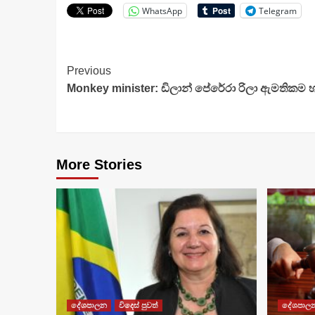
WhatsApp
Telegram
Continue
Previous
Monkey minister: ඩිලාන් පේරේරා රිලා ඇමතිකම හ
Reading
More Stories
දේශපාලන
විදෙස් පුවත්
දේශපාල