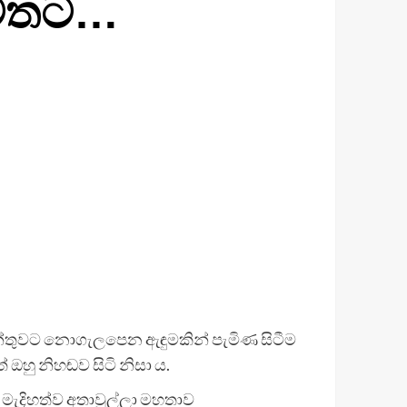
 ඉවතට…
මේන්තුවට නොගැලපෙන ඇඳුමකින් පැමිණ සිටීම
ඔහු නිහඬව සිටි නිසා ය.
 මැදිහත්ව අතාවුල්ලා මහතාව