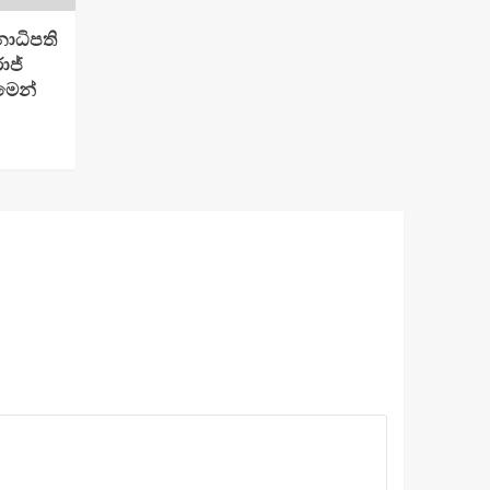
ාධිපති
ාජ්
මෙන්