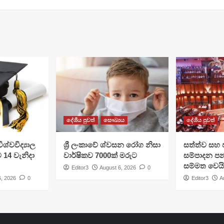
දේශීය පුවත්
සෞඛ්‍යය
දේශීය පුවත්
ශ්වවිද්‍යාල
ශ්‍රී ලංකාවේ ශ්වසන රෝග නිසා
සත්ත්ව සහ 
ට 14 වැනිදා
වාර්ෂිකව 7000ක් මරුට
සම්පාදන පන
සම්මත වෙයි
Editor3
August 6, 2026
0
6, 2026
0
Editor3
A