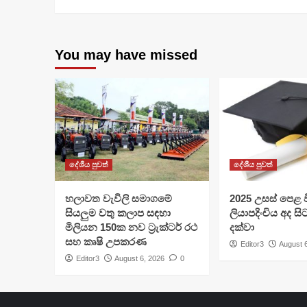
You may have missed
දේශීය පුවත්
දේශීය පුවත්
හලාවත වැවිලි සමාගමේ
​2025 උසස් පෙළ වි
සියලුම වතු කලාප සඳහා
ලියාපදිංචිය අද සි
මිලියන 150ක නව ට්‍රැක්ටර් රථ
දක්වා
සහ කෘෂි උපකරණ
Editor3
August 
Editor3
August 6, 2026
0