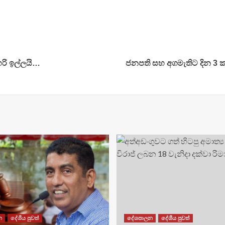
රි ඉල්ලයි…
ජනපති සහ අගමැතිට දින 3 
න
දේශීය පුවත්
දේශපාලන
දේශීය පුවත්