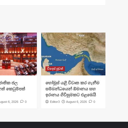
විදෙස් පුවත්
ජාතික ජල
හෝමූස් යළි විවෘත කර ගැනීම
ත් කෙටුම්පත්
සම්බන්ධයෙන් ඕමානය සහ
ඉරානය ගිවිසුමකට එළඹෙයි
ugust 6, 2026
0
Editor3
August 6, 2026
0