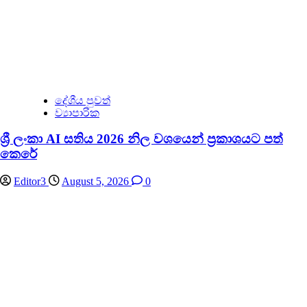
දේශීය පුවත්
ව්‍යාපාරික
ශ්‍රී ලංකා AI සතිය 2026 නිල වශයෙන් ප්‍රකාශයට පත්
කෙරේ
Editor3
August 5, 2026
0