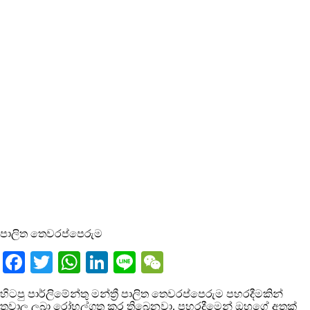
පාලිත තෙවරප්පෙරුම
Facebook
Twitter
WhatsApp
LinkedIn
Line
WeChat
හිටපු පාර්ලිමේන්තු මන්ත්‍රී පාලිත තෙවරප්පෙරුම පහරදීමකින්
තුවාල ලබා රෝහල්ගත කර තිබෙනවා. පහරදීමෙන් ඔහුගේ අතක්