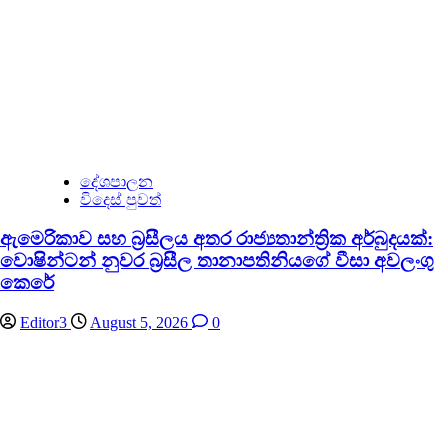
දේශපාලන
විදෙස් පුවත්
ඇමෙරිකාව සහ බ්‍රසීලය අතර රාජ්‍යතාන්ත්‍රික අර්බුදයක්:
වොෂින්ටන් නුවර බ්‍රසීල තානාපතිනියගේ වීසා අවලංගු
කෙරේ
Editor3
August 5, 2026
0