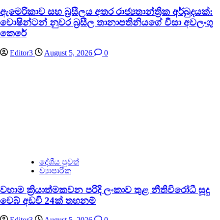
ඇමෙරිකාව සහ බ්‍රසීලය අතර රාජ්‍යතාන්ත්‍රික අර්බුදයක්:
වොෂින්ටන් නුවර බ්‍රසීල තානාපතිනියගේ වීසා අවලංගු
කෙරේ
Editor3
August 5, 2026
0
දේශීය පුවත්
ව්‍යාපාරික
වහාම ක්‍රියාත්මකවන පරිදි ලංකාව තුළ නීතිවිරෝධී සූදු
වෙබ් අඩවි 24ක් තහනම්
Editor3
August 5, 2026
0