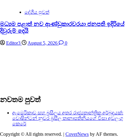
දේශීය පුවත්
මධ්‍යම පළාත් නව ආණ්ඩුකාරවරයා ජනපති ඉදිරියේ
දිවුරුම් දෙයි
Editor3
August 5, 2026
0
නවතම පුවත්
ඇමෙරිකාව සහ බ්‍රසීලය අතර රාජ්‍යතාන්ත්‍රික අර්බුදයක්:
වොෂින්ටන් නුවර බ්‍රසීල තානාපතිනියගේ වීසා අවලංගු
කෙරේ
Copyright © All rights reserved.
|
CoverNews
by AF themes.