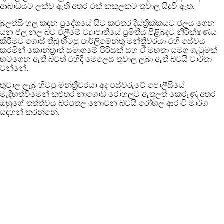
ආබාධයට ලක්ව ඇති අතර එක් කකුලකට තුවාල සිදුවී ඇත.
බුලත්සිංහල කඳන ප්‍රදේශයේ සිට කළුතර දිස්ත්‍රික්කයට ජලය ගෙන
යන ජල නල බට එලීමේ ව්‍යාපෘතියේ ප්‍රමිතිය පිළිබඳව නිරීක්ෂණය
කිරීමට ගොස් තිබු හිටපු පාර්ලිමේන්තු මන්ත්‍රීවරයා එහි සේවය
කරමින් කොන්ත්‍රාත් සමාගමේ පිරිසක් සහ ඒ මහතා සමග ගැටුමක්
හටගෙන ඇති බවත් එහිදී මෙලෙස තුවාල ලබා ඇති බවයි වාර්තා
වන්නේ.
තුවාල ලැබූ හිටපු මන්ත්‍රීවරයා අද පස්වරුවේ පොලීසියේ
මැදිහත්වීමෙන් කළුතර නාගොඩ රෝහලට ඇතුලත් කෙරුණු අතර
ඔහුගේ තත්ත්වය බරපතල නොවන බවයි රෝහල් ආරංචි මාර්ග
සඳහන් කරන්නේ.