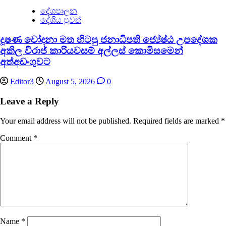
දේශපාලන
දේශීය පුවත්
දූෂණ චෝදනා මත හිටපු ජනාධිපති ජ්‍යේෂ්ඨ උපදේශක
අකිල විරාජ් කාරියවසම් අල්ලස් කොමිසමෙන්
අත්අඩංගුවට
Editor3
August 5, 2026
0
Leave a Reply
Your email address will not be published.
Required fields are marked
*
Comment
*
Name
*