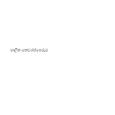
පාලිත තෙවරප්පෙරුම