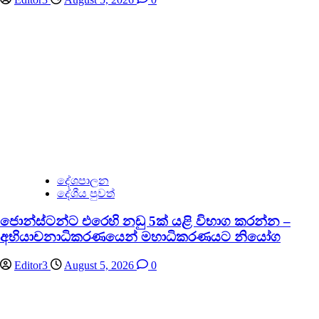
දේශපාලන
දේශීය පුවත්
ජොන්ස්ටන්ට එරෙහි නඩු 5ක් යළි විභාග කරන්න –
අභියාචනාධිකරණයෙන් මහාධිකරණයට නියෝග
Editor3
August 5, 2026
0