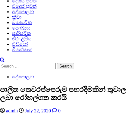
දේශීය පුවත්
විදෙස් පුවත්
දේශපාලන
ක්‍රීඩා
ව්‍යාපාරික
සෞඛ්‍යය
පාරිසරික
තීරු ලිපිය
වීඩියෝ
විශේෂාංග
Search
for:
දේශපාලන
පාලිත තෙවරප්පෙරුම පහරදීමකින් තුවාල
ලබා රෝහල්ගත කරයි
admin
July 22, 2020
0