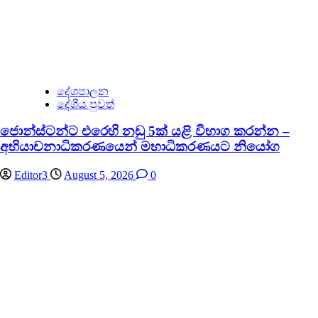
දේශපාලන
දේශීය පුවත්
ජොන්ස්ටන්ට එරෙහි නඩු 5ක් යළි විභාග කරන්න –
අභියාචනාධිකරණයෙන් මහාධිකරණයට නියෝග
Editor3
August 5, 2026
0