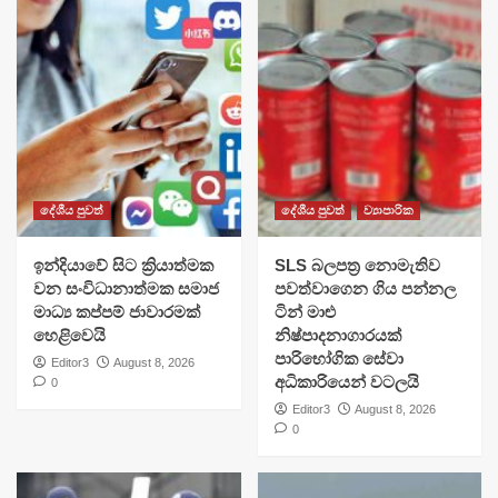
දේශීය පුවත්
දේශීය පුවත්
ව්‍යාපාරික
​ඉන්දියාවේ සිට ක්‍රියාත්මක
SLS බලපත්‍ර නොමැතිව
වන සංවිධානාත්මක සමාජ
පවත්වාගෙන ගිය පන්නල
මාධ්‍ය කප්පම් ජාවාරමක්
ටින් මාළු
හෙළිවෙයි
නිෂ්පාදනාගාරයක්
පාරිභෝගික සේවා
Editor3
August 8, 2026
අධිකාරියෙන් වටලයි
0
Editor3
August 8, 2026
0