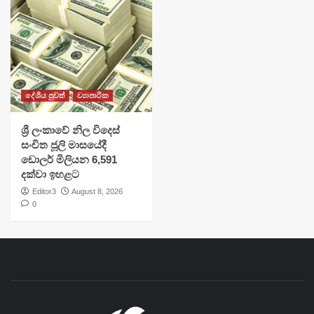
දේශීය පුවත්
ව්‍යාපාරික
ශ්‍රී ලංකාවේ නිල විදෙස්
සංචිත ජූලි මාසයේදී
ඩොලර් මිලියන 6,591
දක්වා ඉහළට
Editor3
August 8, 2026
0