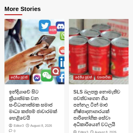
More Stories
දේශීය පුවත්
දේශීය පුවත්
ව්‍යාපාරික
​ඉන්දියාවේ සිට
SLS බලපත්‍ර නොමැතිව
ක්‍රියාත්මක වන
පවත්වාගෙන ගිය
සංවිධානාත්මක සමාජ
පන්නල ටින් මාළු
මාධ්‍ය කප්පම් ජාවාරමක්
නිෂ්පාදනාගාරයක්
හෙළිවෙයි
පාරිභෝගික සේවා
අධිකාරියෙන් වටලයි
Editor3
August 8, 2026
0
Editor3
August 8, 2026