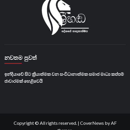
නවතම පුවත්
​ඉන්දියාවේ සිට ක්‍රියාත්මක වන සංවිධානාත්මක සමාජ මාධ්‍ය කප්පම්
ජාවාරමක් හෙළිවෙයි
Copyright © All rights reserved.
|
CoverNews
by AF