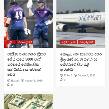
ක්‍රීඩා
විදෙස් පුවත්
දේශීය පුවත්
විදෙස් පුවත්
එක්දින ජාත්‍යන්තර ක්‍රිකට්
​කොළඹ සහ කුවේටය අතර
ඉතිහාසයේ 5000 වැනි
ශ්‍රීලංකන් ගුවන් ගමන් අද
තරගයේ ඓතිහාසික
පස්වරුවේ සිට යළි
සන්ධිස්ථානය සටහන්
ඇරඹෙයි
වෙයි
Editor3
August 8, 2026
0
Editor3
August 8, 2026
0