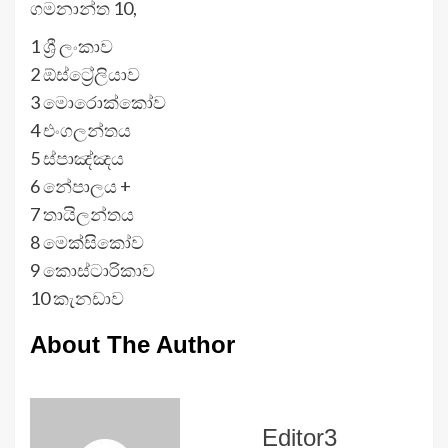
ගමනාන්ත 10,
1 ශ්‍රී ලංකාව
2 ඕස්ට්‍රේලියාව
3 මොරොක්කෝව
4 එංගලන්තය
5 ස්පාඤ්ඤය
6 නේපාලය +
7 තායිලන්තය
8 මෙක්සිකෝව
9 කොස්ටාරිකාව
10 කැනඩාව
About The Author
Editor3