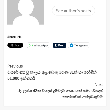
See author's posts
Share this:
WhatsApp
Telegram
Continue
Previous
වසරේ ගත වූ කාලය තුළ ඩෙංගු මරණ 31ක් හා රෝගීන්
Reading
51,000 ඉක්මවයි
Next
රු. ලක්ෂ 42ක විදෙස් දුම්වැටි තොගයක් සමග විදෙස්
කාන්තාවක් අත්අඩංගුවට