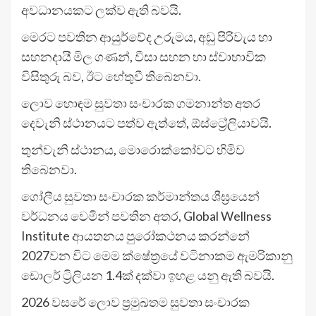
අවධානයකට ලක්ව ඇති බවයි.
මෙරට පවතින ආයුර්වේද උරුමය, අඩු පිරිවැය හා
සහනදායී මිල ගණන්, වීසා සහන හා ස්වාභාවික
විසිතුරු බව, ඊට හේතුවී තිබෙනවා.
ලොව හොඳම සුවතා සංචාරක ගමනාන්ත අතර
දෙවැනි ස්ථානයට පත්ව ඇත්තේ, ඕස්ට්‍රේලියාවයි.
තුන්වැනි ස්ථානය, මොරොක්කෝවට හිමිව
තිබෙනවා.
ගෝලීය සුවතා සංචාරක කර්මාන්තය ශීඝ්‍රයෙන්
වර්ධනය වෙමින් පවතින අතර, Global Wellness
Institute ආයතනය පුරෝකථනය කරන්නේ
2027වන විට මෙම ක්ෂේත්‍රයේ වටිනාකම ඇමරිකානු
ඩොලර් ට්‍රිලියන 1.4ක් දක්වා ඉහළ යනු ඇති බවයි.
2026 වසරේ ලොව ප්‍රමුඛතම සුවතා සංචාරක