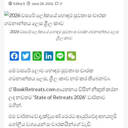
Editor3
June 28, 2026
0
2026 වසරේ ලෝකයේ හොඳම සුවතා සංචාරක ගමනාන්තය ලෙස
ශ්‍රී ලංකාව
Facebook
Twitter
WhatsApp
LinkedIn
Line
WeChat
මේ වසරේ ලොව හොඳම සුවතා සංචාරක
ගමනාන්තය ලෙස, ශ්‍රී ලංකාව නම් කර තිබෙනවා.
ඒ BookRetreats.com ආයතනය විසින් නිකුත් කරන
ලද නවතම ‘State of Retreats 2026’ වාර්තාව
මගින්.
එම වාර්තාවේ දැක්වුණේ මෙරට ආයුර්වේද අභයභූමි
ගෝලීය වශයෙන් සංචාරකයින්ගේ වැඩි