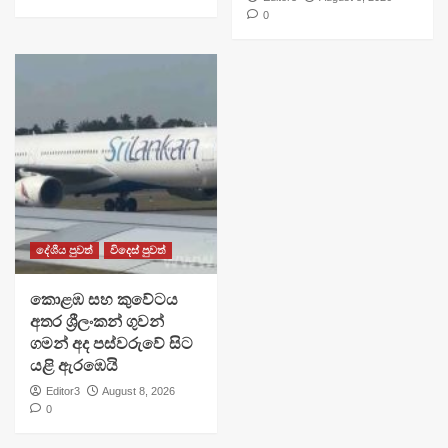
0
දේශීය පුවත්
විදෙස් පුවත්
​කොළඹ සහ කුවේටය
අතර ශ්‍රීලංකන් ගුවන්
ගමන් අද පස්වරුවේ සිට
යළි ඇරඹෙයි
Editor3
August 8, 2026
0