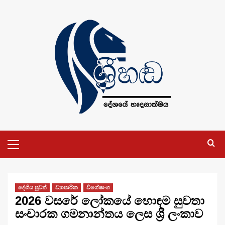
Skip
to
content
Primary
Menu
දේශීය පුවත්
ව්‍යාපාරික
විශේෂාංග
2026 වසරේ ලෝකයේ හොඳම සුවතා
සංචාරක ගමනාන්තය ලෙස ශ්‍රී ලංකාව