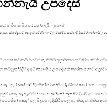
ගන්නැයි උපදෙස්
්‍යාපන ක්ෂේත්‍රයට අදාළව පවතින ගැටලු විසඳීමට කඩිනම් පියවර ගන්නැයි උපද
 සඳහා කඩිනම් පියවර ගැනීමට අග්‍රාමාත්‍ය ආචාර්ය හරිනි අමරස
ාපන කටයුතු පිළිබඳ අමාත්‍යාංශීය උපදේශක කාරක සභාව අග්‍රා
ගැටලු රැසක් පාර්ලිමේන්තු මන්ත්‍රීවරු විසින් කාර සභාව හමු
ිතියට අනුව පොදු සැලැස්මක් හා ආකෘතියක් හඳුන්වා දීමේ අවශ්
 මට්ටමින් පාසල්වල සිදුවන ඉදිකිරීම්වල ප්‍රගතිය, වෘත්තිය අධ්‍