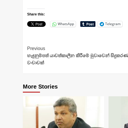
Share this:
WhatsApp
Telegram
Continue
Previous
හැඳුනුම්පත් යාවත්කාලීන කිරීමේ මුවාවෙන් සිදුකරණ 
Reading
වංචාවක්
More Stories