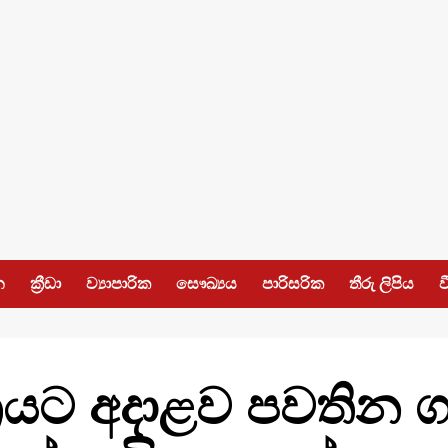
න
ක්‍රීඩා
ව්‍යාපාරික
සෞඛ්‍යය
පාරිසරික
තීරු ලිපිය
ව
්‍රයට අදාළව පවතින ග