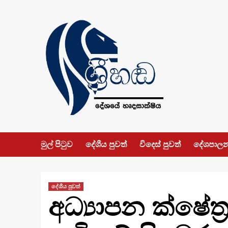
Skip
to
content
මුල් පිටුව
දේශීය පුවත්
විදෙස් පුවත්
දේශපාල
දේශීය පුවත්
අධ්‍යාපන ක්ෂේත