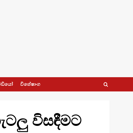
ීඩියෝ
විශේෂාංග
ැටලු විසඳීමට