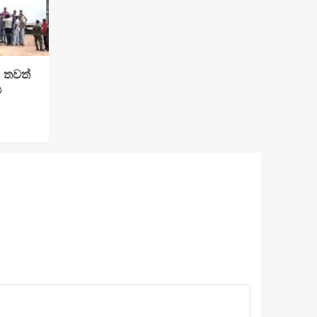
: තවත්
්