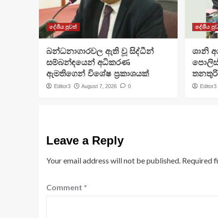
දේශීය පුවත්
දේශීය පුව
බන්ධනාගාරවල ඇති වූ සිද්ධීන්
ශානි 
සම්බන්ඳයෙන් අධිකරණ
පොලිස්
ඇමතිගෙන් විශේෂ ප්‍රකාශයක්
තනතුරි
Editor3
August 7, 2026
0
Editor3
Leave a Reply
Your email address will not be published.
Required f
Comment
*