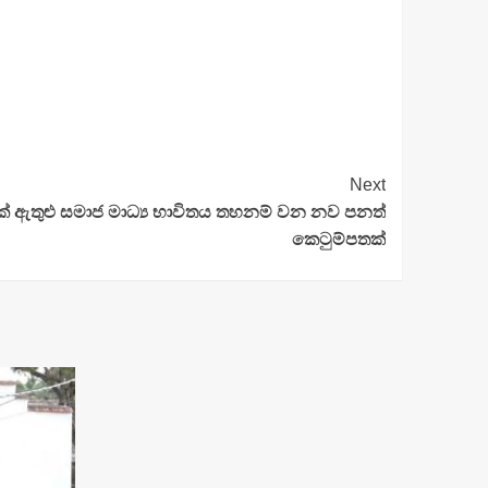
Next
ුක් ඇතුළු සමාජ මාධ්‍ය භාවිතය තහනම් වන නව පනත්
කෙටුම්පතක්