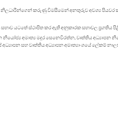
න් නිලධාරීන්ගෙන් කරුණු විමසීමෙන් අනතුරුව අවශ්‍ය පියවර
ාව යටතේ ස්ථාපිත කර ඇති අනුකාරක සභාවල ප්‍රගතිය පිළිබ
න නියෝජ්‍ය අමාත්‍ය මදුර සෙනෙවිරත්න, වෘත්තිය අධ්‍යාපන 
 උසස් අධ්‍යාපන සහ වෘත්තිය අධ්‍යාපන අමාත්‍යාංශයේ ලේකම් න