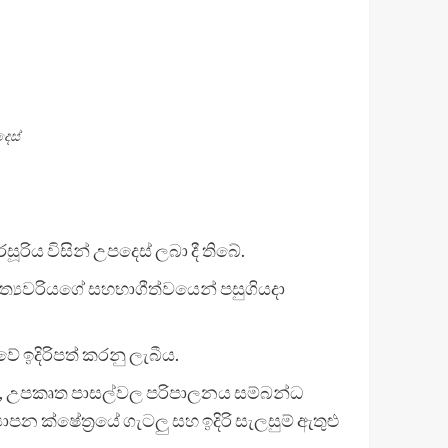
ෙස්
ූරිය විසින් උපදෙස් ලබා දී තිබේ.
මාත්‍යවරියගේ සහභාගීත්වයෙන් පසුගියදා
වේ ඉදිරිපත් කරනු ලැබීය.
‍යතාව, උපකෘත පාසල්වල පරිපාලනය සම්බන්ධ
යාපන ක්ෂේත්‍රයේ ගැටලු සහ ඉදිරි සැලසුම් ඇතුළු