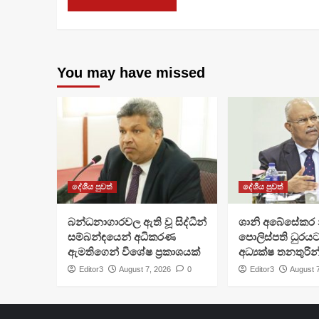
You may have missed
දේශීය පුවත්
දේශීය පුවත්
බන්ධනාගාරවල ඇති වූ සිද්ධීන්
ශානි අබේසේකර න
සම්බන්ඳයෙන් අධිකරණ
පොලිස්පති ධුරයට
ඇමතිගෙන් විශේෂ ප්‍රකාශයක්
අධ්‍යක්ෂ තනතුරින
Editor3
August 7, 2026
0
Editor3
August 