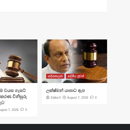
දේශපාලන
දේශීය පුවත්
්‍රාම වයස ගැසට්
ලක්ෂ්මන් යාපාට ඇප
ිකරණ විනිසුරු
Editor3
August 7, 2026
0
ළට
ugust 7, 2026
0