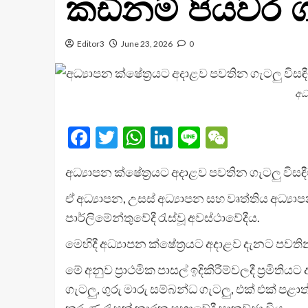
කඩිනම් පියවර 
Editor3
June 23, 2026
0
අධ
Facebook
Twitter
WhatsApp
LinkedIn
Line
WeChat
අධ්‍යාපන ක්ෂේත්‍රයට අදාළව පවතින ගැටලු විසඳීම
ඒ අධ්‍යාපන, උසස් අධ්‍යාපන සහ වෘත්තිය අධ්‍ය
පාර්ලිමේන්තුවේදී රැස්වූ අවස්ථාවේදීය.
මෙහිදී අධ්‍යාපන ක්ෂේත්‍රයට අදාළව දැනට පවතින 
මේ අනුව ප්‍රාථමික පාසල් ඉදිකිරීම්වලදී ප්‍රම
ගැටලු, ගුරු මාරු සම්බන්ධ ගැටලු, එක් එක් පළාත්
කරුණු රැසක් කාරක සභාවේදී සාකච්ඡා විය.