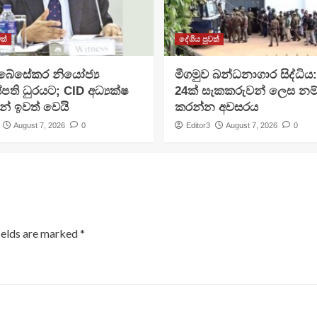
ත්
දේශීය පුවත්
අබේසේකර නියෝජ්‍ය
මීගමුව බන්ධනාගාර සිද්ධිය
පති ධුරයට; CID අධ්‍යක්ෂ
24ක් සැකකරුවන් ලෙස නම
න් ඉවත් වෙයි
කරන්න අවසරය
August 7, 2026
0
Editor3
August 7, 2026
0
ields are marked
*