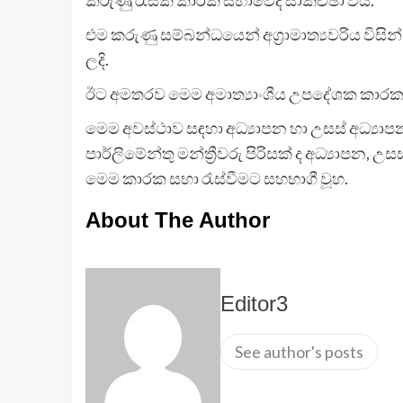
එම කරුණු සම්බන්ධයෙන් අග්‍රාමාත්‍යවරිය විසි
ලදි.
ඊට අමතරව මෙම අමාත්‍යාංශීය උපදේශක කාරක සභ
මෙම අවස්ථාව සඳහා අධ්‍යාපන හා උසස් අධ්‍යාප
පාර්ලිමේන්තු මන්ත්‍රීවරු පිරිසක් ද අධ්‍යාපන,
මෙම කාරක සභා රැස්වීමට සහභාගී වූහ.
About The Author
Editor3
See author's posts