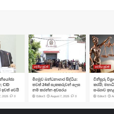
දේශීය පුවත්
දේශීය පුවත්
ියෝජ්‍ය
මීගමුව බන්ධනාගාර සිද්ධිය:
විනිසුරු විශ
; CID
තවත් 24ක් සැකකරුවන් ලෙස
කරයි; මහාධ
් ඉවත් වෙයි
නම් කරන්න අවසරය
සංඛ්‍යාව ඉහ
7, 2026
0
Editor3
August 7, 2026
0
Editor3
A