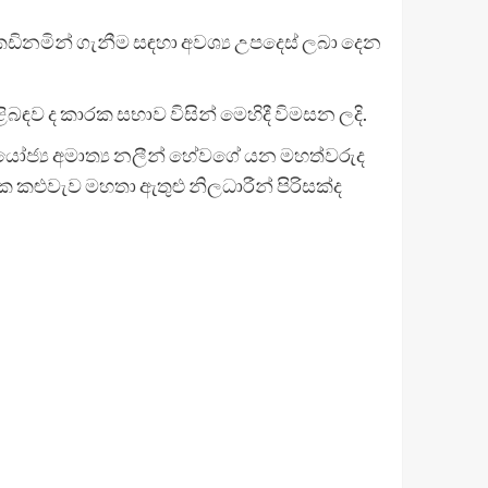
 කඩිනමින් ගැනීම සඳහා අවශ්‍ය උපදෙස් ලබා දෙන
ඳව ද කාරක සභාව විසින් මෙහිදී විමසන ලදි.
නියෝජ්‍ය අමාත්‍ය නලීන් හේවගේ යන මහත්වරුද
ාලක කළුවැව මහතා ඇතුළු නිලධාරීන් පිරිසක්ද