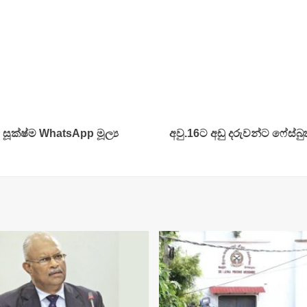
සූක්ෂ්ම WhatsApp මූල්‍ය
අවු.16ට අඩු දරුවන්ට ෆේස්බ