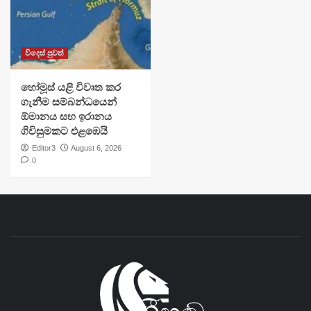
විදෙස් පුවත්
හෝමූස් යළි විවෘත කර
ගැනීම සම්බන්ධයෙන්
ඕමානය සහ ඉරානය
ගිවිසුමකට එළඹෙයි
Editor3
August 6, 2026
0