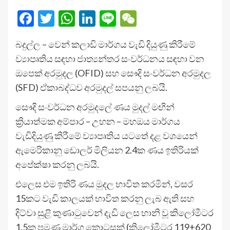
Facebook
Twitter
WhatsApp
LinkedIn
Line
WeChat
බදුල්ල – වෙන් කලාඩි මාර්ගය වැඩි දියුණු කිරීමේ
ව්‍යාපෘතිය සඳහා ජාත්‍යන්තර සංවර්ධනය සඳහා වන
ඔපෙක් අරමුදල (OFID) සහ සෞදි සංවර්ධන අරමුදල
(SFD) ඒකාබද්ධව අරමුදල් සපයනු ලබයි.
සෞදි සංවර්ධන අරමුදලේ ණය මුදල් මඟින්
ක්‍රියාත්මක අම්පාර – උහන – මහඔය මාර්ගය
වැඩිදියුණු කිරීමේ ව්‍යාපෘතිය යටතේ දළ වශයෙන්
ඇමෙරිකානු ඩොලර් මිලියන 2.4ක ණය ඉතිරියක්
අපේක්ෂා කරනු ලබයි.
එලෙස එම ඉතිරි ණය මුදල භාවිත කරමින්, වසර
15කට වැඩි කාලයක් භාවිත කරනු ලැබ ඇති සහ
දිට්වා සුළි කුණාටුවෙන් දැඩි ලෙස හානි වූ කිලෝමීටර
1.5ක පමණ මාර්ග කොටසක් (කිලෝමීටර 119+620