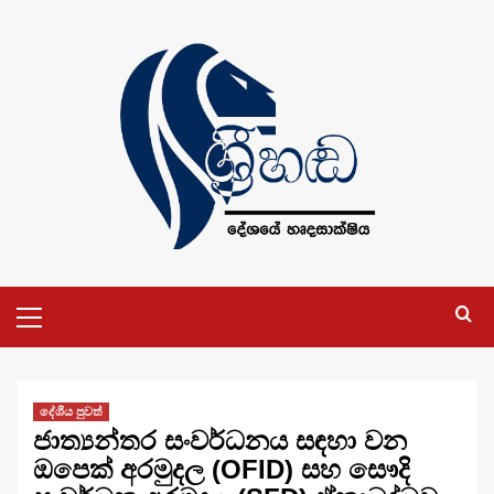
Skip
to
content
Primary
Menu
දේශීය පුවත්
ජාත්‍යන්තර සංවර්ධනය සඳහා වන
ඔපෙක් අරමුදල (OFID) සහ සෞදි