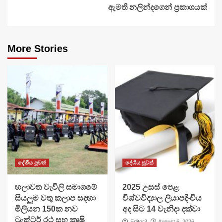
ඇමති නලින්දගෙන් ප්‍රකාශයක්
More Stories
දේශීය පුවත්
දේශීය පුවත්
හලාවත වැවිලි සමාගමේ
​2025 උසස් පෙළ
සියලුම වතු කලාප සඳහා
විශ්වවිද්‍යාල ලියාපදිංචිය
මිලියන 150ක නව
අද සිට 14 වැනිදා දක්වා
ට්‍රැක්ටර් රථ සහ කෘෂි
Editor3
August 6, 2026