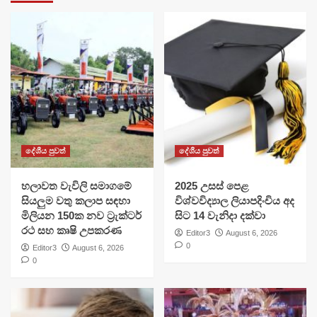
දේශීය පුවත්
දේශීය පුවත්
හලාවත වැවිලි සමාගමේ
​2025 උසස් පෙළ
සියලුම වතු කලාප සඳහා
විශ්වවිද්‍යාල ලියාපදිංචිය අද
මිලියන 150ක නව ට්‍රැක්ටර්
සිට 14 වැනිදා දක්වා
රථ සහ කෘෂි උපකරණ
Editor3
August 6, 2026
0
Editor3
August 6, 2026
0