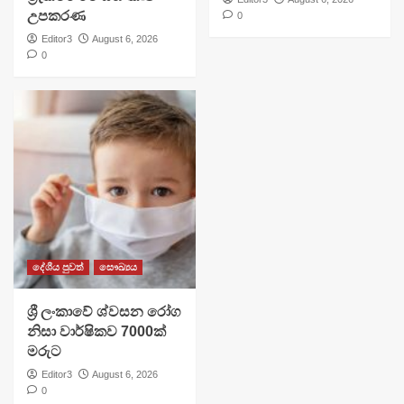
උපකරණ
0
Editor3
August 6, 2026
0
දේශීය පුවත්
සෞඛ්‍යය
ශ්‍රී ලංකාවේ ශ්වසන රෝග
නිසා වාර්ෂිකව 7000ක්
මරුට
Editor3
August 6, 2026
0