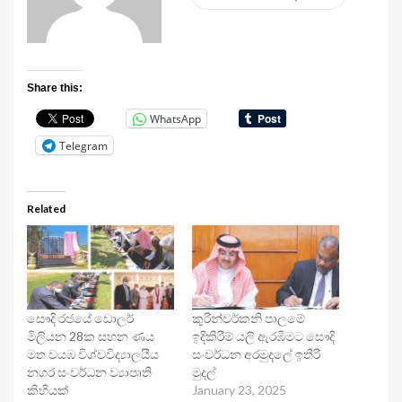
Share this:
WhatsApp
Telegram
Related
සෞදි රජයේ ඩොලර්
කුරින්චර්කනි පාලමේ
මිලියන 28ක සහන ණය
ඉදිකිරීම් යලි ඇරඹීමට සෞදි
මත වයඹ විශ්වවිද්‍යාලයීය
සංවර්ධන අරමුදලේ ඉතිරි
නගර සංවර්ධන ව්‍යාපෘති
මුදල්
කිහියක්
January 23, 2025