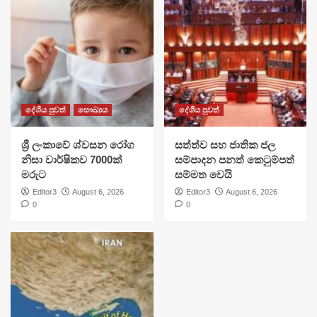
දේශීය පුවත්
සෞඛ්‍යය
දේශීය පුවත්
ශ්‍රී ලංකාවේ ශ්වසන රෝග
සත්ත්ව සහ ජාතික ජල
නිසා වාර්ෂිකව 7000ක්
සම්පාදන පනත් කෙටුම්පත්
මරුට
සම්මත වෙයි
Editor3
August 6, 2026
Editor3
August 6, 2026
0
0