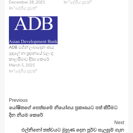
December 28, 2021
In "දේශීය පුවත්"
In "දේශීය පුවත්"
ADB මගින් ලබාදෙන ණය
මුදලේ හා ප්‍රදානයේ වලංගු
කාලසීමාව දීර්ඝ කෙරේ
March 5, 2025
In "දේශීය පුවත්"
Continue
Previous
යෝෂිතගේ පෙත්සමේ නියෝගය ප්‍රකාශයට පත් කිරීමට
Reading
දින නියම කෙරේ
Next
එල්නිනෝ තත්වයට මුහුණ දෙන පූර්ව සැලසුම් ගැන