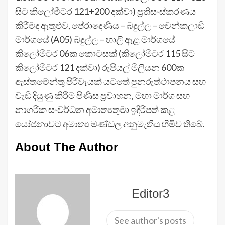
සිට කිලෝමීටර 121+200 දක්වා) ප්‍රතිසංස්කරණය
කිරීමද ඇතුළුව, පේරාදෙණිය – බදුල්ල – චෙන්කලාඩි
මාර්ගයේ (A05) බදුල්ල – හාලි ඇළ මාර්ගයේ
කිලෝමීටර 06ක කොටසක් (කිලෝමීටර 115 සිට
කිලෝමීටර 121 දක්වා) රුපියල් මිලියන 600ක
ඇස්තමේන්තු පිරිවැයක් යටතේ පුනරුත්ථාපනය සහ
වැඩි දියුණු කිරීම පිණිස ප්‍රවාහන, මහා මාර්ග සහ
නාගරික සංවර්ධන අමාත්‍යතුමා ඉදිරිපත් කළ
යෝජනාවට අමාත්‍ය මණ්ඩල අනුමැතිය හිමිව තිබේ.
About The Author
Editor3
See author's posts