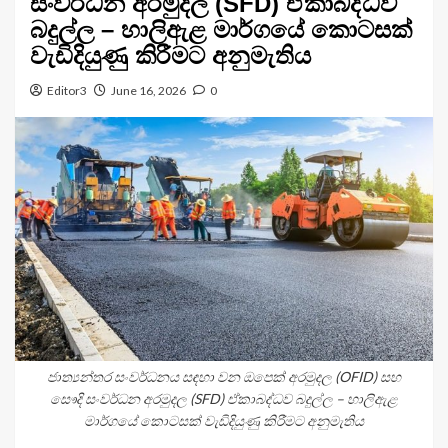
සංවර්ධන අරමුදල (SFD) ඒකාබද්ධව
බදුල්ල – හාලිඇළ මාර්ගයේ කොටසක්
වැඩිදියුණු කිරීමට අනුමැතිය
Editor3
June 16, 2026
0
ජාත්‍යන්තර සංවර්ධනය සඳහා වන ඔපෙක් අරමුදල (OFID) සහ
සෞදි සංවර්ධන අරමුදල (SFD) ඒකාබද්ධව බදුල්ල – හාලිඇළ
මාර්ගයේ කොටසක් වැඩිදියුණු කිරීමට අනුමැතිය