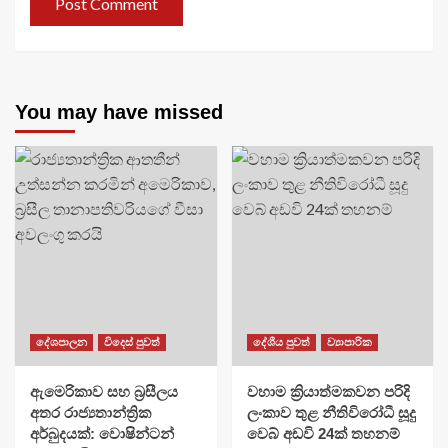
You may have missed
දේශපාලන
විදෙස් පුවත්
දේශීය පුවත්
ව්‍යාපාරික
ඇමෙරිකාව සහ බ්‍රසීලය
වහාම ක්‍රියාත්මකවන පරිදි
අතර රාජ්‍යතාන්ත්‍රික
ලංකාව තුළ නීතිවිරෝධී සූදු
අර්බුදයක්: වොෂින්ටන්
වෙබ් අඩවි 24ක් තහනම්