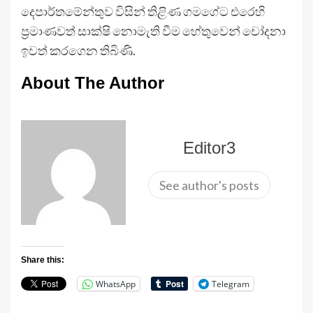
දෙපාර්තමේන්තුව විසින් තිළිණ ගමගේට එරෙහි
ප්‍රමාණවත් සාක්ෂි නොමැති වීම හේතුවෙන් චෝදනා
ඉවත් කරගෙන තිබිණි.
About The Author
Editor3
See author's posts
Share this:
WhatsApp
Telegram