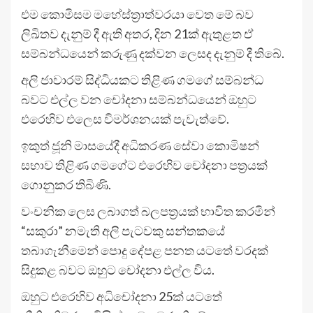
එම කොමිසම මහේස්ත්‍රාත්වරයා වෙත මේ බව
ලිඛිතව දැනුම් දී ඇති අතර, දින 21ක් ඇතුළත ඒ
සම්බන්ධයෙන් කරුණු දක්වන ලෙසද දැනුම් දී තිබේ.
අලි ජාවාරම් සිද්ධියකට තිළිණ ගමගේ සම්බන්ධ
බවට එල්ල වන චෝදනා සම්බන්ධයෙන් ඔහුට
එරෙහිව එලෙස විමර්ශනයක් පැවැත්වේ.
ඉකුත් ජූනි මාසයේදී අධිකරණ සේවා කොමිෂන්
සභාව තිළිණ ගමගේට එරෙහිව චෝදනා පත්‍රයක්
ගොනුකර තිබිණි.
වංචනික ලෙස ලබාගත් බලපත්‍රයක් භාවිත කරමින්
“සකුරා” නමැති අලි පැටවකු සන්තකයේ
තබාගැනීමෙන් පොදු දේපළ පනත යටතේ වරදක්
සිදුකළ බවට ඔහුට චෝදනා එල්ල විය.
ඔහුට එරෙහිව අධිචෝදනා 25ක් යටතේ