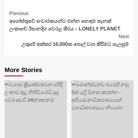
Continue
Previous
අගෝස්තුවේ සංචාරකයන්ට එන්න හොඳම තැනක්
Reading
ලංකාවේ ඊසානදිග වෙරළ තීරය – LONELY PLANET
Next
උතුරේ අක්කර 16,000ක පොල් වගා කිරීමට සැලසුම්
More Stories