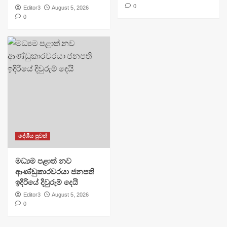
0
Editor3
August 5, 2026
0
දේශීය පුවත්
මධ්‍යම පළාත් නව
ආණ්ඩුකාරවරයා ජනපති
ඉදිරියේ දිවුරුම් දෙයි
Editor3
August 5, 2026
0