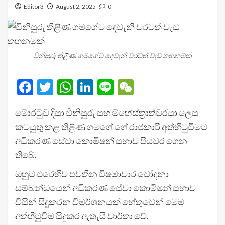
Editor3
August 2, 2025
0
විනිසුරු තිළිණ ගමගේට දෙවැනි වරටත් වැඩ තහනමක්
Facebook
Twitter
WhatsApp
LinkedIn
Line
WeChat
මොරටුව දිසා විනිසුරු සහ මහේස්ත්‍රාත්වරයා ලෙස
කටයුතු කළ තිළිණ ගමගේ ගේ රාජකාරී අත්හිටුවීමට
අධිකරණ සේවා කොමිෂන් සභාව පියවර ගෙන
තිබේ.
ඔහුට එරෙහිව පවතින විෂමාචාර චෝදනා
සම්බන්ධයෙන් අධිකරණ සේවා කොමිෂන් සභාව
විසින් සිදුකරන විමර්ශනයක් හේතුවෙන් මෙම
අත්හිටුවීම සිදුකර ඇතැයි වාර්තා වේ.