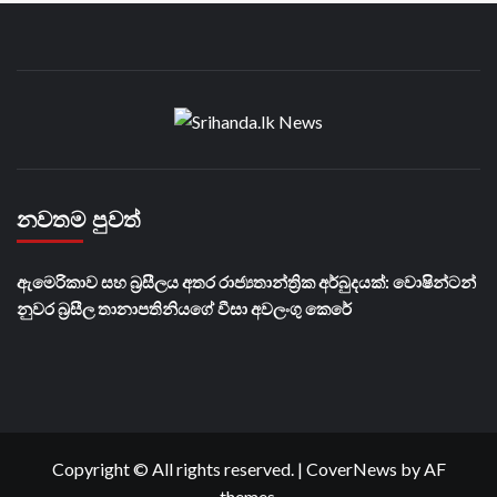
නවතම පුවත්
ඇමෙරිකාව සහ බ්‍රසීලය අතර රාජ්‍යතාන්ත්‍රික අර්බුදයක්: වොෂින්ටන්
නුවර බ්‍රසීල තානාපතිනියගේ වීසා අවලංගු කෙරේ
Copyright © All rights reserved.
|
CoverNews
by AF
themes.