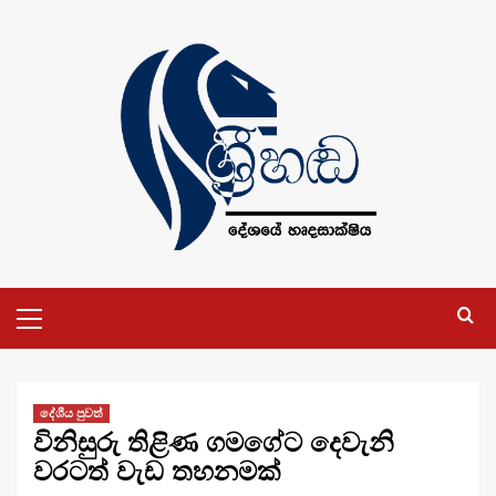
Skip
to
content
Primary
Menu
දේශීය පුවත්
විනිසුරු තිළිණ ගමගේට දෙවැනි
වරටත් වැඩ තහනමක්