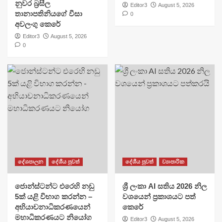
නුවර බ්‍රසීල
Editor3
August 5, 2026
තානාපතිනියගේ වීසා
0
අවලංගු කෙරේ
Editor3
August 5, 2026
0
දේශපාලන
දේශීය පුවත්
දේශීය පුවත්
ව්‍යාපාරික
ජොන්ස්ටන්ට එරෙහි නඩු
ශ්‍රී ලංකා AI සතිය 2026 නිල
5ක් යළි විභාග කරන්න –
වශයෙන් ප්‍රකාශයට පත්
අභියාචනාධිකරණයෙන්
කෙරේ
මහාධිකරණයට නියෝග
Editor3
August 5, 2026