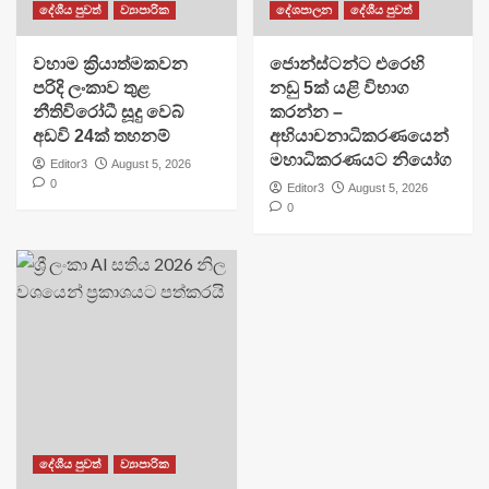
දේශීය පුවත්
ව්‍යාපාරික
දේශපාලන
දේශීය පුවත්
වහාම ක්‍රියාත්මකවන
ජොන්ස්ටන්ට එරෙහි
පරිදි ලංකාව තුළ
නඩු 5ක් යළි විභාග
නීතිවිරෝධී සූදු වෙබ්
කරන්න –
අඩවි 24ක් තහනම්
අභියාචනාධිකරණයෙන්
මහාධිකරණයට නියෝග
Editor3
August 5, 2026
0
Editor3
August 5, 2026
0
දේශීය පුවත්
ව්‍යාපාරික