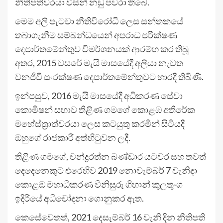
නීතිපතිවරයා විසින් නඩු පවරා තිබේ.
මෙම අලි පැටවා නීතිවිරෝධී ලෙස සන්තකයේ
තබාගැනීම සම්බන්ධයෙන් අපරාධ පරීක්ෂණ
දෙපාර්තමේන්තුව විමර්ශනයක් ආරම්භ කර තිබූ
අතර, 2015 වසරේ මැයි මාසයේදී අලියා නැවත
වනජීවී සංරක්ෂණ දෙපාර්තමේන්තුවට භාරදී තිබිණි.
ඉන්පසුව, 2016 මැයි මාසයේදී අධිකරණ සේවා
කොමිෂන් සභාව තිළිණ ගමගේ කොළඹ අතිරේක
මහේස්ත්‍රාත්වරයා ලෙස කටයුතු කරමින් සිටියදී
ඔහුගේ රාජකාරි අත්හිටුවන ලදී.
තිළිණ ගමගේ, චන්ද්‍රරත්න බණ්ඩාර යටවර සහ තවත්
දෙදෙනෙකුට එරෙහිව 2019 නොවැම්බර් 7 වැනිදා
කොළඹ මහාධිකරණ විනිසුරු ගිහාන් කුලතුංග
ඉදිරියේ අධිචෝදනා ගොනුකර ඇත.
කෙසේවෙතත්, 2021 දෙසැම්බර් 16 වැනි දින නීතිපති