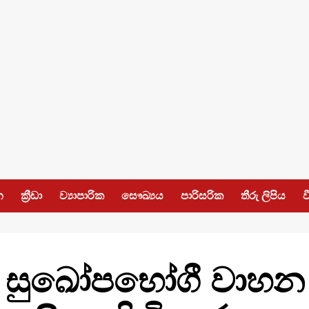
න
ක්‍රීඩා
ව්‍යාපාරික
සෞඛ්‍යය
පාරිසරික
තීරු ලිපිය
ව
 සුඛෝපභෝගී වාහන ව