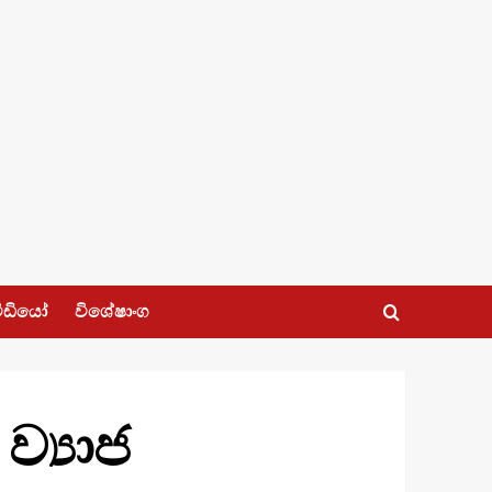
ීඩියෝ
විශේෂාංග
්‍යාජ