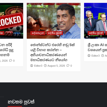
රික
දේශපාලන
දේශීය පුවත්
දේශීය පුවත්
වන පරිදි
ජොන්ස්ටන්ට එරෙහි නඩු 5ක්
ශ්‍රී ලංකා A
රෝධී සූදු
යළි විභාග කරන්න –
වශයෙන් ප්‍
 තහනම්
අභියාචනාධිකරණයෙන්
Editor3
A
මහාධිකරණයට නියෝග
5, 2026
0
Editor3
August 5, 2026
0
නවතම පුවත්