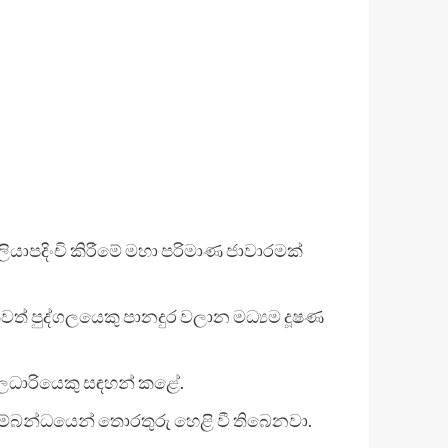
යාපදිංචි කිරීමේ මහා පරිමාණ ජාවාරමක්
් පුද්ගලයෙකු පානදුර වලාන මධ්‍යම දූෂණ
ලධාරියෙකු සඳහන් කළේ.
ම්බන්ධයෙන් තොරතුරු හෙළි වී තිබෙනවා.