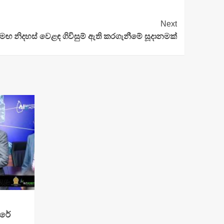
Next
මඟ නිදහස් වෙළඳ ගිවිසුම් ඇති කරගැනීමේ සූදානමක්
ෙරේ