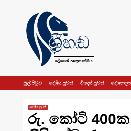
Skip
to
content
මුල් පිටුව
දේශීය පුවත්
විදෙස් පුවත්
දේශපාල
දේශීය පුවත්
රු. කෝටි 400ක