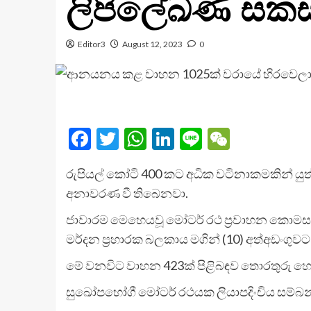
ලිපිලේඛණ සකසා
Editor3
August 12, 2023
0
Facebook
Twitter
WhatsApp
LinkedIn
Line
WeChat
රුපියල් කෝටි 400 කට අධික වටිනාකමකින් යුත
අනාවරණ වී තිබෙනවා.
ජාවාරම මෙහෙයවූ මෝටර් රථ ප්‍රවාහන කොමසා
මර්දන ප්‍රහාරක බලකාය මගින් (10) අත්අඩංගු
මේ වනවිට වාහන 423ක් පිළිබඳව තොරතුරු හ
සුඛෝපභෝගී මෝටර් රථයක ලියාපදිංචිය සම්බන