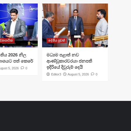
ව්‍යාපාරික
දේශීය පුවත්
I සතිය 2026 නිල
මධ්‍යම පළාත් නව
රකාශයට පත් කෙරේ
ආණ්ඩුකාරවරයා ජනපති
ඉදිරියේ දිවුරුම් දෙයි
ugust 5, 2026
0
Editor3
August 5, 2026
0