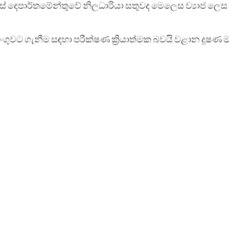
ස් දෙපාර්තමේන්තුවේ නිලධාරියා සතුවද මෙලෙස ව්‍යාජ ලෙස
ංගුවට ගැනීම සඳහා පරීක්ෂණ ක්‍රියාත්මක බවයි වළාන දූෂණ