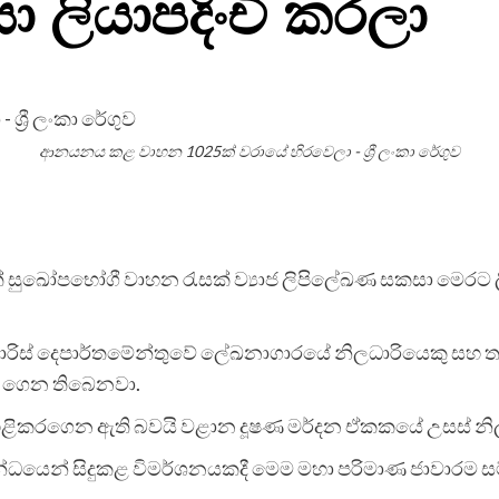
 ලියාපදිංචි කරලා
ආනයනය කළ වාහන 1025ක් වරායේ හිරවෙලා - ශ්‍රී ලංකා රේගුව
් සුඛෝපභෝගී වාහන රැසක් ව්‍යාජ ලිපිලේඛණ සකසා මෙරට ලි
රිස් දෙපාර්තමේන්තුවේ ලේඛනාගාරයේ නිලධාරියෙකු සහ තවත
වට ගෙන තිබෙනවා.
ෙළිකරගෙන ඇති බවයි වළාන දූෂණ මර්දන ඒකකයේ උසස් නි
්ධයෙන් සිදුකළ විමර්ශනයකදී මෙම මහා පරිමාණ ජාවාරම ස