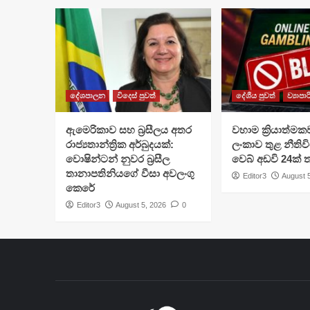
දේශපාලන
විදෙස් පුවත්
දේශීය පුවත්
ව්‍යාපා
ඇමෙරිකාව සහ බ්‍රසීලය අතර
වහාම ක්‍රියාත්මක
රාජ්‍යතාන්ත්‍රික අර්බුදයක්:
ලංකාව තුළ නීතිවි
වොෂින්ටන් නුවර බ්‍රසීල
වෙබ් අඩවි 24ක්
තානාපතිනියගේ වීසා අවලංගු
Editor3
August 
කෙරේ
Editor3
August 5, 2026
0