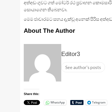
අත්අඩංගුවට ගත් මෝටර් රථ ප්‍රවාහන කොමසාරි
සොයාගෙන තිබෙනවා.
මෙම ජාවාරමට සහය දැක්වූ අනෙක් පිරිස අත්අඩ
About The Author
Editor3
See author's posts
Share this:
WhatsApp
Telegram