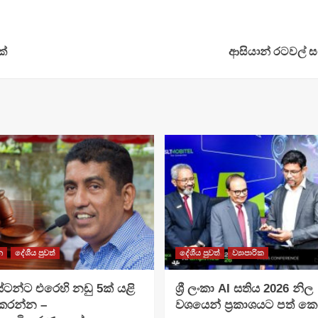
ක්
ආසියාන් රටවල් ස
න
දේශීය පුවත්
දේශීය පුවත්
ව්‍යාපාරික
ටන්ට එරෙහි නඩු 5ක් යළි
ශ්‍රී ලංකා AI සතිය 2026 නිල
 කරන්න –
වශයෙන් ප්‍රකාශයට පත් ක