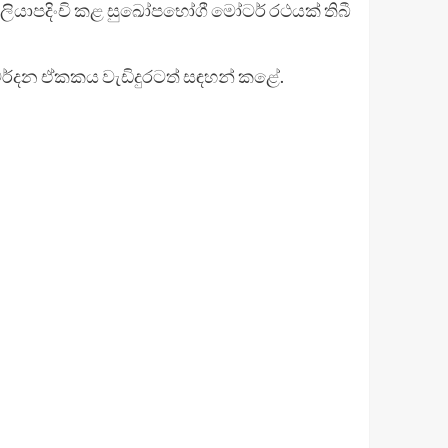
 ලියාපදිංචි කළ සුඛෝපභෝගී මෝටර් රථයක් තිබී
 මර්දන ඒකකය වැඩිදුරටත් සඳහන් කළේ.