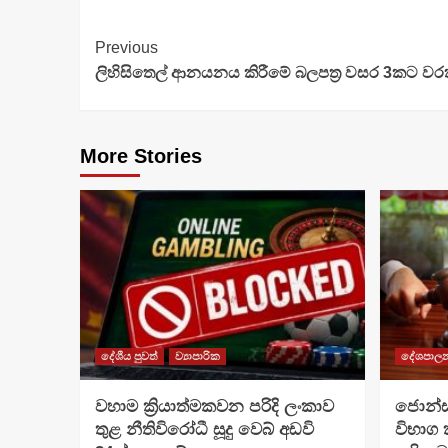
Continue
Previous
ලිහිසිතෙල් ආනයනය කිරීමේ බලපත්‍ර වසර 3කට වර
Reading
More Stories
දේශීය පුවත්
ව්‍යාපාරික
දේශපාල
වහාම ක්‍රියාත්මකවන පරිදි ලංකාව
ජොන්ස්
තුළ නීතිවිරෝධී සූදු වෙබ් අඩවි
විභාග