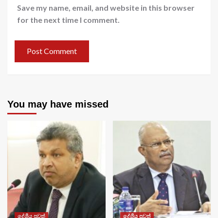
Save my name, email, and website in this browser
for the next time I comment.
You may have missed
දේශීය පුවත්
දේශීය පුවත්