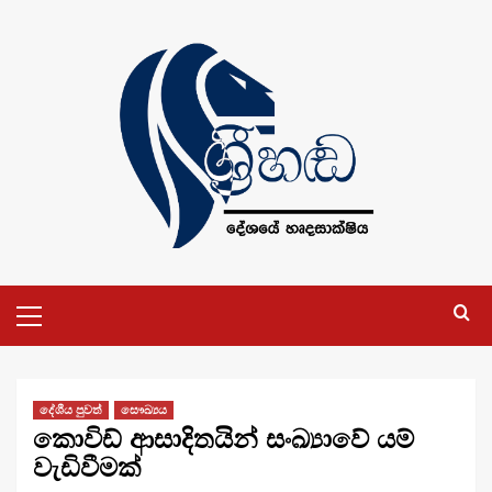
Skip
to
content
Primary
Menu
දේශීය පුවත්
සෞඛ්‍යය
කොවිඩ් ආසාදිතයින් සංඛ්‍යාවේ යම්
වැඩිවීමක්