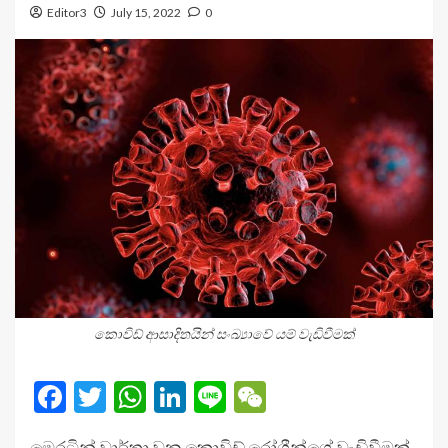
Editor3
July 15, 2022
0
කොවිඩ් ආසාදිතයින් සංඛ්‍යාවේ යම් වැඩිවීමක්
Facebook
Twitter
WhatsApp
LinkedIn
Line
WeChat
මෙරටින් වාර්තා වන කොවිඩ් රෝගීන්ගේ වැඩිවීමක්