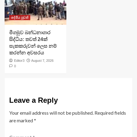
දේශීය පුවත්
මීගමුව බන්ධනාගාර
සිද්ධිය: තවත් 24ක්
සැකකරුවන් ලෙස නම්
කරන්න අවසරය
Editor3
August 7, 2026
0
Leave a Reply
Your email address will not be published.
Required fields
are marked
*