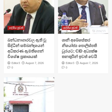
දේශීය පුවත්
දේශීය පුවත්
බන්ධනාගාරවල ඇති වූ
ශානි අබේසේකර
සිද්ධීන් සම්බන්ඳයෙන්
නියෝජ්‍ය පොලිස්පති
අධිකරණ ඇමතිගෙන්
ධුරයට; CID අධ්‍යක්ෂ
විශේෂ ප්‍රකාශයක්
තනතුරින් ඉවත් වෙයි
Editor3
August 7, 2026
Editor3
August 7, 2026
0
0