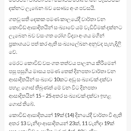
දක්නට ලැබෙන බව සෞඛ්‍ය අංශ පවසයි.
ගතවූ සති දෙකක පමණ කාලයේදී වාර්තා වන
කොවිඩ් ආසාදිතයින් සංඛ්‍යාවේ යම් වැඩිවීමක් දක්නට
ලැබෙන බව වසංගත රෝග විද්‍යා අංශය මගින්
ප්‍රකාශයට පත් කර ඇති සංඛ්‍යාලේඛන අනුවද පැහැදිලි
වේ.
මෙරට කොවිඩ් වසංගත තත්වය පාලනය කිරීමෙන්
පසු පසුගිය මාසය පමණ තෙක් දිනපතා වාර්තා වන
ආසාදිතයින් සංඛ්‍යාව 10කට අඩු සංඛ්‍යාවක් දක්වා
පහළ ගොස් තිබුණත් මේ වන විට දිනපතා
ආසාදිතයින් 15 – 25 අතර සංඛ්‍යාවක් දක්වා ඉහළ
ගොස් තිබේ.
කොවිඩ් ආසාදිතයන් 19ක් (14) දිනයේදී වාර්තා වී ඇති
අතර 13 වැනිදා ආසාදිතයන් 23ක්, 11 වැනිදා 19ක්