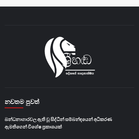
නවතම පුවත්
බන්ධනාගාරවල ඇති වූ සිද්ධීන් සම්බන්ඳයෙන් අධිකරණ
ඇමතිගෙන් විශේෂ ප්‍රකාශයක්