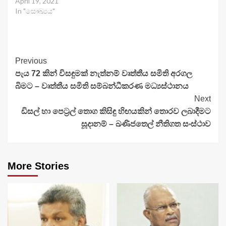
April 19, 2021
In "සෞඛ්‍යය"
Continue
Previous
පැය 72 කින් විසඳුමක් නැත්නම් වෘත්තීය සමිති අරගල
Reading
බිමට – වෘත්තීය සමිති සම්බන්ධීකරණ මධ්‍යස්ථානය
Next
ඩිසල් හා පෙට්‍රල් තොග කිසිඳු හිඟයකින් තොරව ලබාදීමට
සූදානම් – ඛණිජතෙල් නීතිගත සංස්ථාව
More Stories