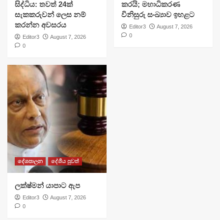
සිද්ධිය: තවත් 24ක්
කරයි; මහාධිකරණ
සැකකරුවන් ලෙස නම්
විනිසුරු සංඛ්‍යාව ඉහළට
කරන්න අවසරය
Editor3
August 7, 2026
0
Editor3
August 7, 2026
0
දේශපාලන
දේශීය පුවත්
ලක්ෂ්මන් යාපාට ඇප
Editor3
August 7, 2026
0