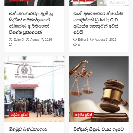
බන්ධනාගාරවල ඇති වූ
ශානි අබේසේකර නියෝජ්‍ය
සිද්ධීන් සම්බන්ඳයෙන්
පොලිස්පති ධුරයට; CID
අධිකරණ ඇමතිගෙන්
අධ්‍යක්ෂ තනතුරින් ඉවත්
විශේෂ ප්‍රකාශයක්
වෙයි
Editor3
August 7, 2026
Editor3
August 7, 2026
0
0
දේශීය පුවත්
දේශීය පුවත්
මීගමුව බන්ධනාගාර
විනිසුරු විශ්‍රාම වයස ගැසට්