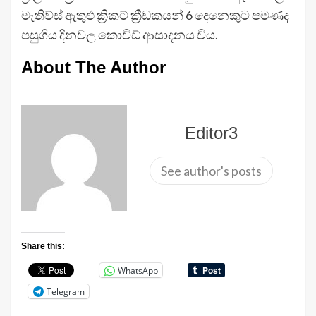
මැතිව්ස් ඇතුළු ක්‍රිකට් ක්‍රීඩකයන් 6 දෙනෙකුට පමණද
පසුගිය දිනවල කොවිඩ් ආසාදනය විය.
About The Author
Editor3
See author's posts
Share this:
WhatsApp
Telegram