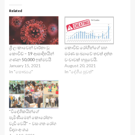
Related
ශ්‍රී ලංකාවෙන් වාර්තා වූ
කොවිඩ් රෝගීන්ගේ සහ
කොවිඩ් – 19 ආසාදිතයින්
මරණ සංඛ්‍යාවේ තවත් දත්ත
ගණන 50,000 ඉක්මවයි
වංචාවක් හසුවෙයි.
January 15, 2021
August 20, 2021
In "සෞඛ්‍යය"
In "දේශීය පුවත්"
“විදේශිකයින්ගේ
පැමිණීමෙන් කොරෝනා
වැඩි වෙයි” – වසංගත රෝග
විද්‍යා අංශය