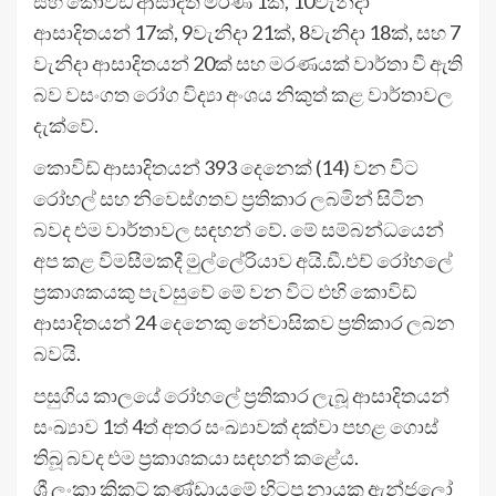
සහ කොවිඩ් ආසාදිත මරණ 1ක්, 10වැනිදා
ආසාදිතයන් 17ක්, 9වැනිදා 21ක්, 8වැනිදා 18ක්, සහ 7
වැනිදා ආසාදිතයන් 20ක් සහ මරණයක් වාර්තා වී ඇති
බව වසංගත රෝග විද්‍යා අංශය නිකුත් කළ වාර්තාවල
දැක්වේ.
කොවිඩ් ආසාදිතයන් 393 දෙනෙක් (14) වන විට
රෝහල් සහ නිවෙස්ගතව ප්‍රතිකාර ලබමින් සිටින
බවද එම වාර්තාවල සඳහන් වේ. මේ සම්බන්ධයෙන්
අප කළ විමසීමකදී මුල්ලේරියාව අයි.ඩී.එච් රෝහලේ
ප්‍රකාශකයකු පැවසුවේ මේ වන විට එහි කොවිඩ්
ආසාදිතයන් 24 දෙනෙකු නේවාසිකව ප්‍රතිකාර ලබන
බවයි.
පසුගිය කාලයේ රෝහලේ ප්‍රතිකාර ලැබූ ආසාදිතයන්
සංඛ්‍යාව 1ත් 4ත් අතර සංඛ්‍යාවක් දක්වා පහළ ගොස්
තිබූ බවද එම ප්‍රකාශකයා සඳහන් කළේය.
ශ්‍රී ලංකා ක්‍රිකට් කණ්ඩායමේ හිටපු නායක ඇන්ජලෝ