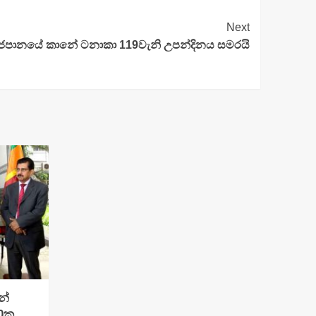
Next
ජපානයේ කානේ ටනාකා 119වැනි උපන්දිනය සමරයි
න්
00ක