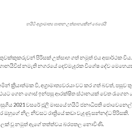
හයිටි අග්‍රාමාත්‍ය ඝාතන උත්සාහයකින් බෙරෙයි
ට තුවක්කුකරුවන් පිරිසක් උත්සාහ ගත් නමුත් එය අසාර්ථක විය.
ගොනයිවිස් නමැති නගරයේ දෙව්මැදුරක විශේෂ දේව මෙහෙයකට සහභ
ක්‍රියාත්මක වී, අග්‍රාමාත්‍යවරයා වට කර ගත් බවත්, පසුව තුව
 රථයට ගෙන ගොස් ඉන්පසු ආරක්ෂිත ස්ථානයක් වෙත රැගෙන යෑම
යකි. පසුගිය 2021 වසරේ ජූලි මාසයේ හයිටි ජනාධිපති ජොවෙන
 ඔහුගේ නිල නිවසට රාත්‍රියේ කඩා වැදුණු සන්නද්ධ පිරිසකි.
රයට ලක් වූ නමුත් ඇගේ තත්ත්වය බරපතල නොවිණි.