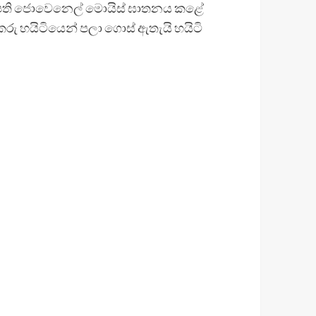
ාධිපති ජොවෙනෙල් මොයිස් ඝාතනය කළේ
 හයිටියෙන් පලා ගොස් ඇතැයි හයිටි