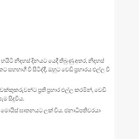
 හයිටි නිදහස් දිනයට යෙදී තිබුණු අතර, නිදහස්
ාගී වී සිටිද්දී, ඔහුට වෙඩි ප්‍රහාරය එල්ල වී
ක්කුකරුවන්ට ප්‍රති ප්‍රහාර එල්ල කරමින්, වෙඩි
 සිදුවිය.
ෙල් මොයිස් ඝාතනයට ලක් විය. ජනාධිපතිවරයා