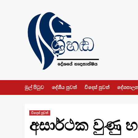
Skip
to
content
මුල් පිටුව
දේශීය පුවත්
විදෙස් පුවත්
දේශපාල
විදෙස් පුවත්
අසාර්ථක වුණු හයි