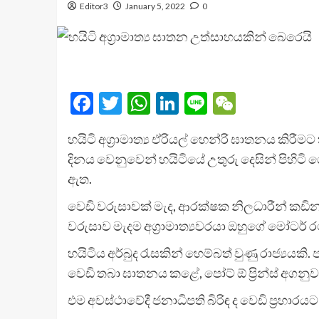
Editor3
January 5, 2022
0
Facebook
Twitter
WhatsApp
LinkedIn
Line
WeChat
හයිටි අග්‍රාමාත්‍ය ඒරියල් හෙන්රි ඝාතනය කිරීම
දිනය වෙනුවෙන් හයිටියේ උතුරු දෙසින් පිහිටි 
ඇත.
වෙඩි වරුසාවක් මැද, ආරක්ෂක නිලධාරීන් කඩිනමින් 
වරුසාව මැදම අග්‍රාමාත්‍යවරයා ඔහුගේ මෝටර්
හයිටිය අර්බුද රැසකින් හෙම්බත් වුණු රාජ්‍ය
වෙඩි තබා ඝාතනය කළේ, පෝට් ඕ ප්‍රින්ස් අගනුවර
එම අවස්ථාවේදී ජනාධිපති බිරිඳ ද වෙඩි ප්‍රහා