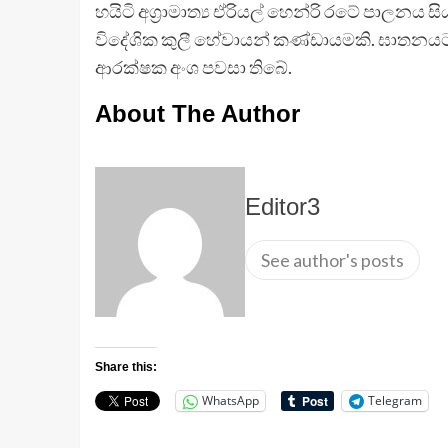
හයිටි අග්‍රාමාත්‍ය ඒරියල් හෙන්රි රටේ ප
විදේශික කුලී හේවායන් කණ්ඩායමකි. ඝාතනය
ආරක්ෂක අංශ පවසා තිබේ.
About The Author
Editor3
See author's posts
Share this:
WhatsApp
Telegram