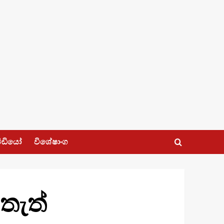
ීඩියෝ
විශේෂාංග
 තැත්