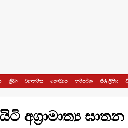
න
ක්‍රීඩා
ව්‍යාපාරික
සෞඛ්‍යය
පාරිසරික
තීරු ලිපිය
ව
ටි අග්‍රාමාත්‍ය ඝාතන