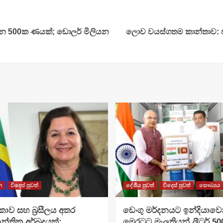
ියන 500ක ණයක්; ඩොලර් මිලියන
ලොව වයස්ගතම කාන්තාව: 
න
විදෙස් පුවත්
දේශීය පුවත්
විදෙස් පුවත්
සෞඛ්‍යය
ාව සහ බ්‍රසීලය අතර
ඩෙංගු මර්දනයට ඉන්දියාවෙ
න්ත්‍රික අර්බුදයක්:
මෙරටට මැලතියන් ලීටර් 5