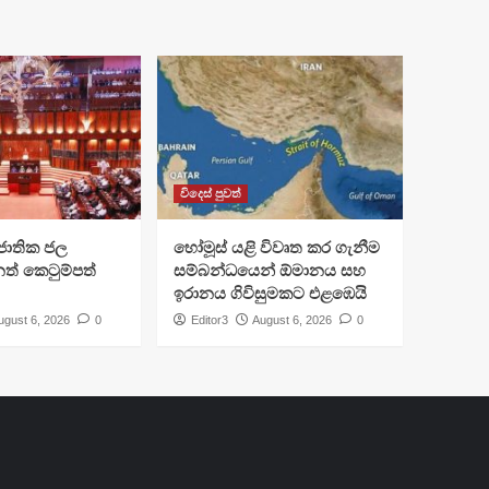
විදෙස් පුවත්
ජාතික ජල
හෝමූස් යළි විවෘත කර ගැනීම
ත් කෙටුම්පත්
සම්බන්ධයෙන් ඕමානය සහ
ඉරානය ගිවිසුමකට එළඹෙයි
ugust 6, 2026
0
Editor3
August 6, 2026
0