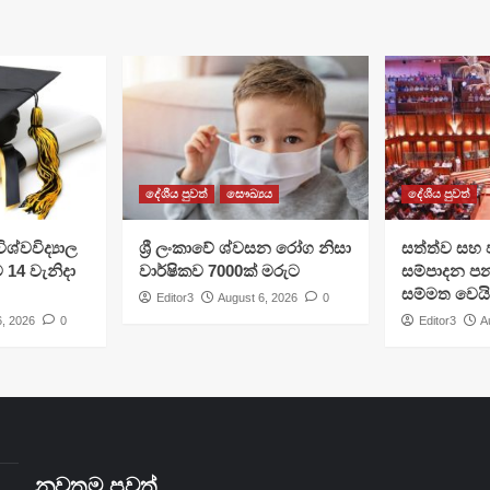
දේශීය පුවත්
සෞඛ්‍යය
දේශීය පුවත්
ශ්වවිද්‍යාල
ශ්‍රී ලංකාවේ ශ්වසන රෝග නිසා
සත්ත්ව සහ 
ට 14 වැනිදා
වාර්ෂිකව 7000ක් මරුට
සම්පාදන පන
සම්මත වෙයි
Editor3
August 6, 2026
0
6, 2026
0
Editor3
A
නවතම පුවත්