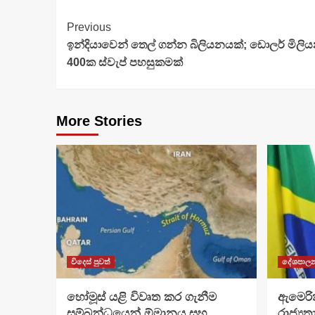
Continue
Previous
ඉන්දියාවෙන් තෙල් ගන්න බිලියනයක්; ඩොලර් මිල
Reading
400ක ස්වැප් පහසුකමක්
More Stories
විදෙස් පුවත්
දේශපාල
හෝමූස් යළි විවෘත කර ගැනීම
ඇමෙරික
සම්බන්ධයෙන් ඕමානය සහ
රාජ්‍යතා