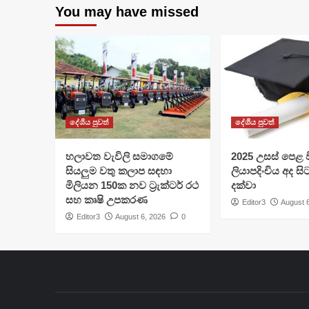
You may have missed
දේශීය පුවත්
දේශීය පුවත්
හලාවත වැවිලි සමාගමේ
​2025 උසස් පෙළ වි
සියලුම වතු කලාප සඳහා
ලියාපදිංචිය අද සි
මිලියන 150ක නව ට්‍රැක්ටර් රථ
දක්වා
සහ කෘෂි උපකරණ
Editor3
August 
Editor3
August 6, 2026
0