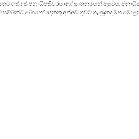
ාලනය සියතට ගත්තේ ජනාධිපතිවරයාගේ ඝාතනයෙන් පසුවය. ජන
ට සම්බන්ධ බොහෝ දෙනකු අත්අඩංගුවට ගැණුනද මහ මොළකරු