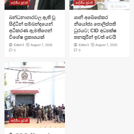
දේශීය පුවත්
දේශීය පුවත්
බන්ධනාගාරවල ඇති වූ
ශානි අබේසේකර
සිද්ධීන් සම්බන්ඳයෙන්
නියෝජ්‍ය පොලිස්පති
අධිකරණ ඇමතිගෙන්
ධුරයට; CID අධ්‍යක්ෂ
විශේෂ ප්‍රකාශයක්
තනතුරින් ඉවත් වෙයි
Editor3
August 7, 2026
Editor3
August 7, 2026
0
0
දේශීය පුවත්