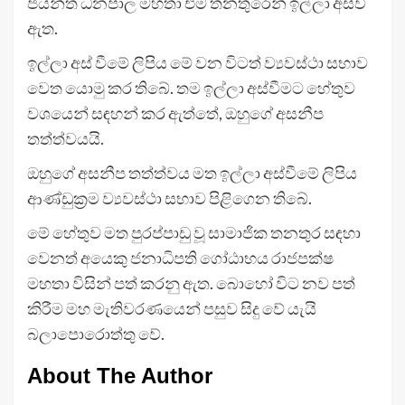
ජයන්ත ධනපාල මහතා එම තනතුරෙන් ඉල්ලා අස්වී
ඇත.
ඉල්ලා අස් වීමේ ලිපිය මේ වන විටත් ව්‍යවස්ථා සභාව
වෙත යොමු කර තිබේ. තම ඉල්ලා අස්වීමට හේතුව
වශයෙන් සඳහන් කර ඇත්තේ, ඔහුගේ අසනීප
තත්ත්වයයි.
ඔහුගේ අසනීප තත්ත්වය මත ඉල්ලා අස්වීමේ ලිපිය
ආණ්ඩුක්‍රම ව්‍යවස්ථා සභාව පිළිගෙන තිබේ.
මේ හේතුව මත පුරප්පාඩු වූ සාමාජික තනතුර සඳහා
වෙනත් අයෙකු ජනාධිපති ගෝඨාභය රාජපක්ෂ
මහතා විසින් පත් කරනු ඇත. බොහෝ විට නව පත්
කිරීම මහ මැතිවරණයෙන් පසුව සිදු වේ යැයි
බලාපොරොත්තු වේ.
About The Author