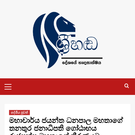
Skip
to
content
Primary
Menu
දේශීය පුවත්
මහාචාර්ය ජයන්ත ධනපාල මහතාගේ
තනතුර ජනාධිපති ගෝඨාභය