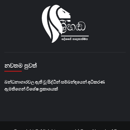
නවතම පුවත්
බන්ධනාගාරවල ඇති වූ සිද්ධීන් සම්බන්ඳයෙන් අධිකරණ
ඇමතිගෙන් විශේෂ ප්‍රකාශයක්