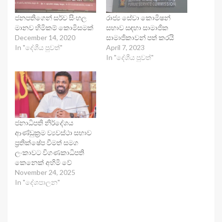
ජනපතිගෙන් සර්ව සිංහල
රාජ්‍ය සේවා කොමිෂන්
මානව හිමිකම් කොමිසමක්
සභාව සඳහා සාමාජික
December 14, 2020
සාමාජිකාවන් පත් කරයි
In "දේශීය පුවත්"
April 7, 2023
In "දේශීය පුවත්"
ජනාධිපති නිර්දේශය
ආණ්ඩුක්‍රම ව්‍යවස්ථා සභාව
ප්‍රතික්ෂේප වීමත් සමග
ලංකාවට විගණකාධිපති
කෙනෙක් අහිමි වේ
November 24, 2025
In "දේශපාලන"