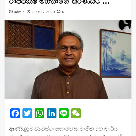
රාජපක්ෂ මහතාගේ තීරණයට …
admin
June 27, 2020
0
Facebook
Twitter
WhatsApp
LinkedIn
Line
WeChat
ආණ්ඩුක්‍රම ව්‍යවස්ථා සභාවේ සාමාජික මහාචාර්ය