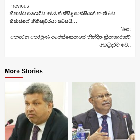
Continue
Previous
හිජාස්ට එරෙහිව තවමත් කිසිඳු සාක්ෂියක් නැති බව
Reading
හිජාස්ගේ නීතිඥවරයා පවසයි…
Next
පොදුජන පෙරමුණ අපේක්ෂකයාගේ නින්දිත ක්‍රියාකාරකම්
හෙළිදරව් වේ..
More Stories