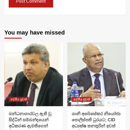
You may have missed
දේශීය පුවත්
දේශීය පුවත්
බන්ධනාගාරවල ඇති වූ
ශානි අබේසේකර නියෝජ්‍ය
සිද්ධීන් සම්බන්ඳයෙන්
පොලිස්පති ධුරයට; CID
අධිකරණ ඇමතිගෙන්
අධ්‍යක්ෂ තනතුරින් ඉවත්