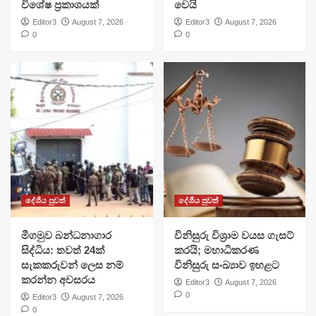
විශේෂ ප්‍රකාශයක්
වෙයි
Editor3
August 7, 2026
Editor3
August 7, 2026
0
0
දේශීය පුවත්
දේශීය පුවත්
මීගමුව බන්ධනාගාර
විනිසුරු විශ්‍රාම වයස ගැසට්
සිද්ධිය: තවත් 24ක්
කරයි; මහාධිකරණ
සැකකරුවන් ලෙස නම්
විනිසුරු සංඛ්‍යාව ඉහළට
කරන්න අවසරය
Editor3
August 7, 2026
0
Editor3
August 7, 2026
0