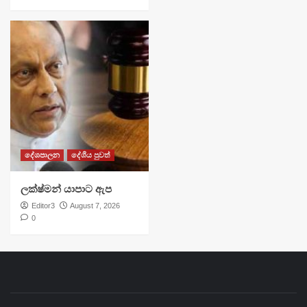
දේශපාලන
දේශීය පුවත්
ලක්ෂ්මන් යාපාට ඇප
Editor3
August 7, 2026
0