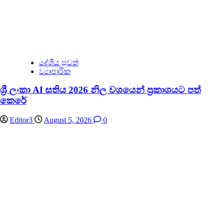
දේශීය පුවත්
ව්‍යාපාරික
ශ්‍රී ලංකා AI සතිය 2026 නිල වශයෙන් ප්‍රකාශයට පත්
කෙරේ
Editor3
August 5, 2026
0