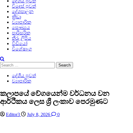
දේශීය පුවත්
විදෙස් පුවත්
දේශපාලන
ක්‍රීඩා
ව්‍යාපාරික
සෞඛ්‍යය
පාරිසරික
තීරු ලිපිය
වීඩියෝ
විශේෂාංග
Search
for:
දේශීය පුවත්
ව්‍යාපාරික
කලාපයේ වේගයෙන්ම වර්ධනය වන
ආර්ථිකය ලෙස ශ්‍රී ලංකාව පෙරමුණට
Editor3
July 8, 2026
0