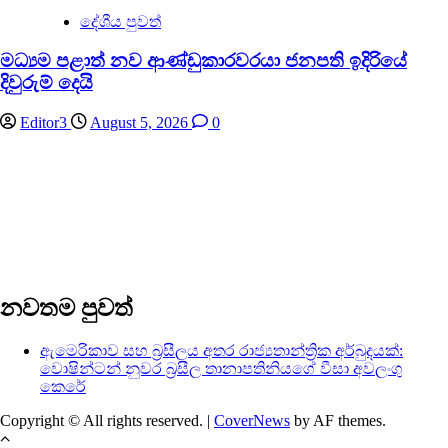
දේශීය පුවත්
මධ්‍යම පළාත් නව ආණ්ඩුකාරවරයා ජනපති ඉදිරියේ
දිවුරුම් දෙයි
Editor3
August 5, 2026
0
නවතම පුවත්
ඇමෙරිකාව සහ බ්‍රසීලය අතර රාජ්‍යතාන්ත්‍රික අර්බුදයක්:
වොෂින්ටන් නුවර බ්‍රසීල තානාපතිනියගේ වීසා අවලංගු
කෙරේ
Copyright © All rights reserved.
|
CoverNews
by AF themes.