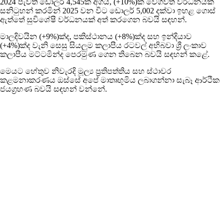
2024 පැවති ඩොලර් 4,545ක අගය, (+10%)ක වේගවත් වර්ධනයක්
සනිටුහන් කරමින් 2025 වන විට ඩොලර් 5,002 දක්වා ඉහළ ගොස්
ඇත්තේ සුවිශේෂී වර්ධනයක් අත් කරගෙන බවයි සඳහන්.
මාලදිවයින (+9%)ක්ද, පකිස්ථානය (+8%)ක්ද සහ ඉන්දියාව
(+4%)ක්ද වැනි සෙසු සියලුම කලාපීය රටවල් අභිබවා ශ්‍රී ලංකාව
කලාපීය මට්ටමින්ද පෙරමුණ ගෙන තිබෙන බවයි සඳහන් කළේ.
මෙයට හේතුව නිවැරදි මූල්‍ය ප්‍රතිපත්තිය සහ ස්ථාවර
කළමනාකරණය ඔස්සේ අපේ මාතෘභූමිය ලබාගන්නා සැබෑ ආර්ථික
ජයග්‍රහණ බවයි සඳහන් වන්නේ.