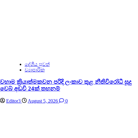
දේශීය පුවත්
ව්‍යාපාරික
වහාම ක්‍රියාත්මකවන පරිදි ලංකාව තුළ නීතිවිරෝධී සූදු
වෙබ් අඩවි 24ක් තහනම්
Editor3
August 5, 2026
0