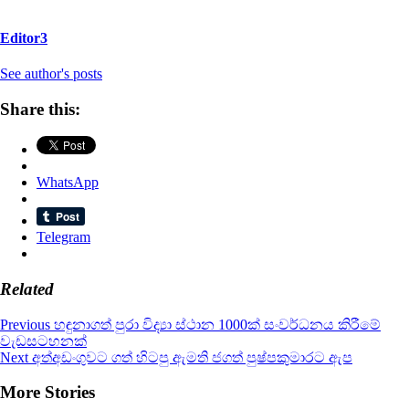
Editor3
See author's posts
Share this:
WhatsApp
Telegram
Related
Continue
Previous
හඳුනාගත් පුරා විද්‍යා ස්ථාන 1000ක් සංවර්ධනය කිරීමේ
වැඩසටහනක්
Reading
Next
අත්අඩංගුවට ගත් හිටපු ඇමති ජගත් පුෂ්පකුමාරට ඇප
More Stories