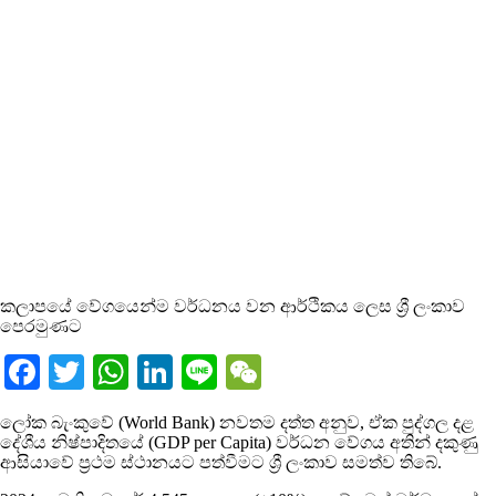
කලාපයේ වේගයෙන්ම වර්ධනය වන ආර්ථිකය ලෙස ශ්‍රී ලංකාව
පෙරමුණට
Facebook
Twitter
WhatsApp
LinkedIn
Line
WeChat
ලෝක බැංකුවේ (World Bank) නවතම දත්ත අනුව, ඒක පුද්ගල දළ
දේශීය නිෂ්පාදිතයේ (GDP per Capita) වර්ධන වේගය අතින් දකුණු
ආසියාවේ ප්‍රථම ස්ථානයට පත්වීමට ශ්‍රී ලංකාව සමත්ව තිබේ.