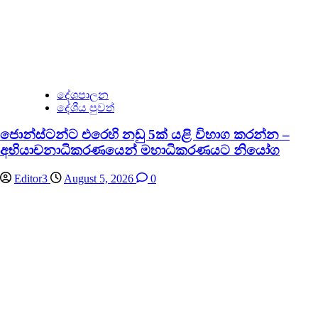
දේශපාලන
දේශීය පුවත්
ජොන්ස්ටන්ට එරෙහි නඩු 5ක් යළි විභාග කරන්න –
අභියාචනාධිකරණයෙන් මහාධිකරණයට නියෝග
Editor3
August 5, 2026
0