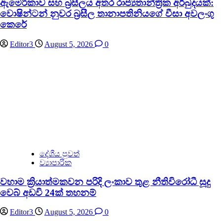
ඇමෙරිකාව සහ බ්‍රසීලය අතර රාජ්‍යතාන්ත්‍රික අර්බුදයක්:
වොෂින්ටන් නුවර බ්‍රසීල තානාපතිනියගේ වීසා අවලංගු
කෙරේ
Editor3
August 5, 2026
0
දේශීය පුවත්
ව්‍යාපාරික
වහාම ක්‍රියාත්මකවන පරිදි ලංකාව තුළ නීතිවිරෝධී සූදු
වෙබ් අඩවි 24ක් තහනම්
Editor3
August 5, 2026
0