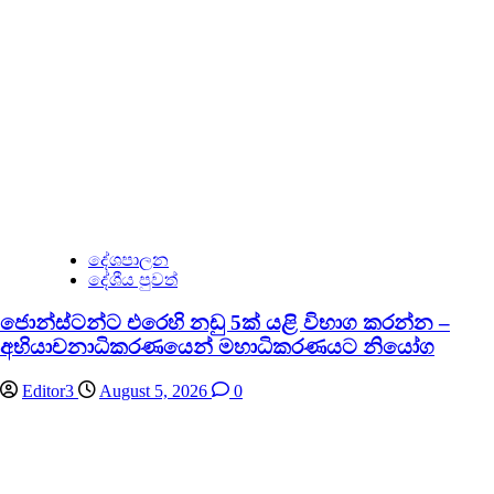
දේශපාලන
දේශීය පුවත්
ජොන්ස්ටන්ට එරෙහි නඩු 5ක් යළි විභාග කරන්න –
අභියාචනාධිකරණයෙන් මහාධිකරණයට නියෝග
Editor3
August 5, 2026
0