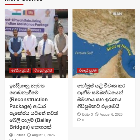
දේශීය පුවත්
විදෙස් පුවත්
විදෙස් පුවත්
ඉන්දියානු නැවත
හෝමූස් යළි විවෘත කර
ගොඩනැගීමේ
ගැනීම සම්බන්ධයෙන්
(Reconstruction
ඕමානය සහ ඉරානය
Package) ආධාර
ගිවිසුමකට එළඹෙයි
පැකේජය යටතේ තවත්
Editor3
August 6, 2026
බේලි පාලම් (Bailey
0
Bridges) තොගයක්
Editor3
August 7, 2026