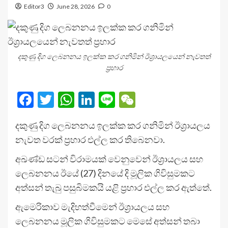
Editor3
June 28, 2026
0
දකුණු දිග ලෙබනනය ඉලක්ක කර ගනිමින් ඊශ්‍රායලයෙන් නැවතත්
ප්‍රහාර
Facebook
Twitter
WhatsApp
LinkedIn
Line
WeChat
දකුණු දිග ලෙබනනය ඉලක්ක කර ගනිමින් ඊශ්‍රායලය
නැවත වරක් ප්‍රහාර එල්ල කර තිබෙනවා.
අඛණ්ඩ සටන් විරාමයක් වෙනුවෙන් ඊශ්‍රායලය සහ
ලෙබනනය ඊයේ (27) දිනයේ දි මූලික ගිවිසුමකට
අත්සන් තැබු පසුබිමකයි යළි ප්‍රහාර එල්ල කර ඇත්තේ.
ඇමෙරිකාව මැදිහත්වීමෙන් ඊශ්‍රායලය සහ
ලෙබනනය මූලික ගිවිසුමකට මෙසේ අත්සන් තබා