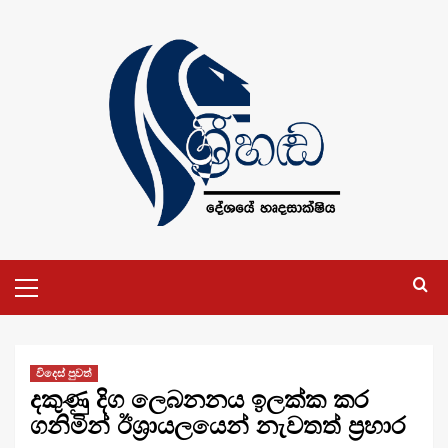
Skip
to
content
Primary
Menu
විදෙස් පුවත්
දකුණු දිග ලෙබනනය ඉලක්ක කර
ගනිමින් ඊශ්‍රායලයෙන් නැවතත් ප්‍රහාර