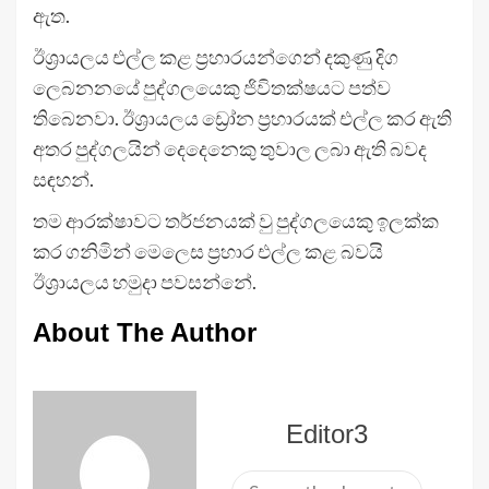
ඇත.
ඊශ්‍රායලය එල්ල කළ ප්‍රහාරයන්ගෙන් දකුණු දිග
ලෙබනනයේ පුද්ගලයෙකු ජිවිතක්ෂයට පත්ව
තිබෙනවා. ඊශ්‍රායලය ඩ්‍රෝන ප්‍රහාරයක් එල්ල කර ඇති
අතර පුද්ගලයින් දෙදෙනෙකු තුවාල ලබා ඇති බවද
සඳහන්.
තම ආරක්ෂාවට තර්ජනයක් වු පුද්ගලයෙකු ඉලක්ක
කර ගනිමින් මෙලෙස ප්‍රහාර එල්ල කළ බවයි
ඊශ්‍රායලය හමුදා පවසන්නේ.
About The Author
Editor3