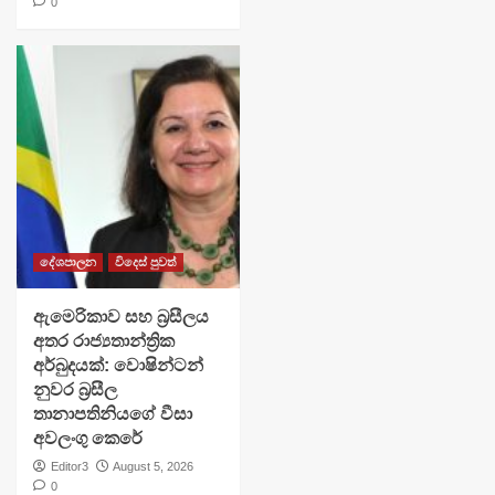
0
දේශපාලන
විදෙස් පුවත්
ඇමෙරිකාව සහ බ්‍රසීලය
අතර රාජ්‍යතාන්ත්‍රික
අර්බුදයක්: වොෂින්ටන්
නුවර බ්‍රසීල
තානාපතිනියගේ වීසා
අවලංගු කෙරේ
Editor3
August 5, 2026
0