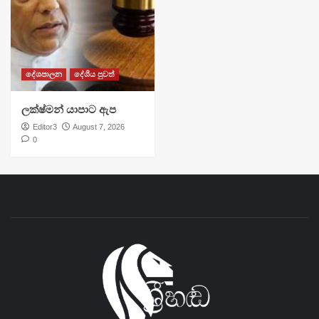
දේශපාලන
දේශීය පුවත්
ලක්ෂ්මන් යාපාට ඇප
Editor3
August 7, 2026
0