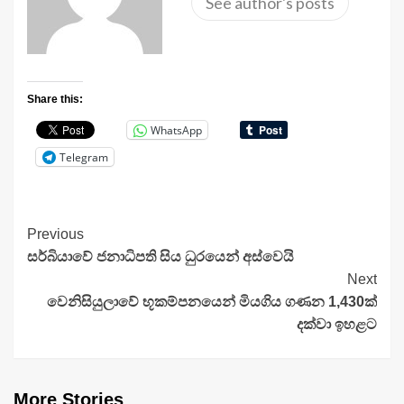
See author's posts
Share this:
WhatsApp
Telegram
Continue
Previous
සර්බියාවේ ජනාධිපති සිය ධුරයෙන් අස්වෙයි
Reading
Next
වෙනිසියුලාවේ භූකම්පනයෙන් මියගිය ගණන 1,430ක්
දක්වා ඉහළට
More Stories