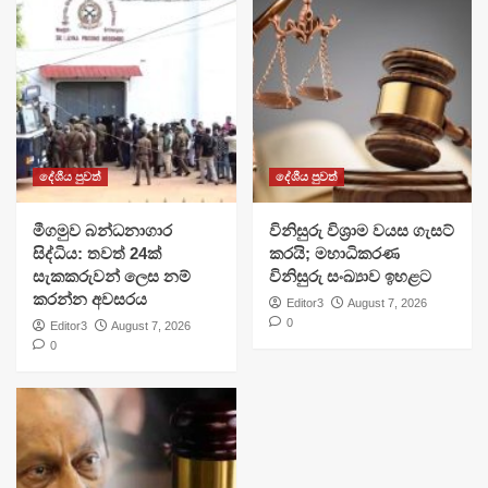
දේශීය පුවත්
දේශීය පුවත්
මීගමුව බන්ධනාගාර
විනිසුරු විශ්‍රාම වයස ගැසට්
සිද්ධිය: තවත් 24ක්
කරයි; මහාධිකරණ
සැකකරුවන් ලෙස නම්
විනිසුරු සංඛ්‍යාව ඉහළට
කරන්න අවසරය
Editor3
August 7, 2026
0
Editor3
August 7, 2026
0