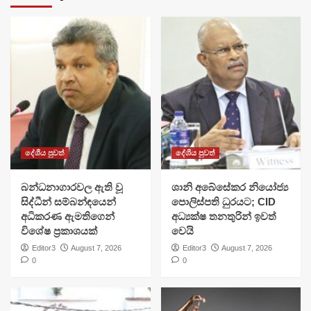
දේශීය පුවත්
දේශීය පුවත්
බන්ධනාගාරවල ඇති වූ
ශානි අබේසේකර නියෝජ්‍ය
සිද්ධීන් සම්බන්ඳයෙන්
පොලිස්පති ධුරයට; CID
අධිකරණ ඇමතිගෙන්
අධ්‍යක්ෂ තනතුරින් ඉවත්
විශේෂ ප්‍රකාශයක්
වෙයි
Editor3
August 7, 2026
Editor3
August 7, 2026
0
0