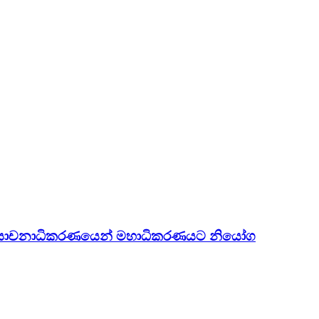
 අභියාචනාධිකරණයෙන් මහාධිකරණයට නියෝග