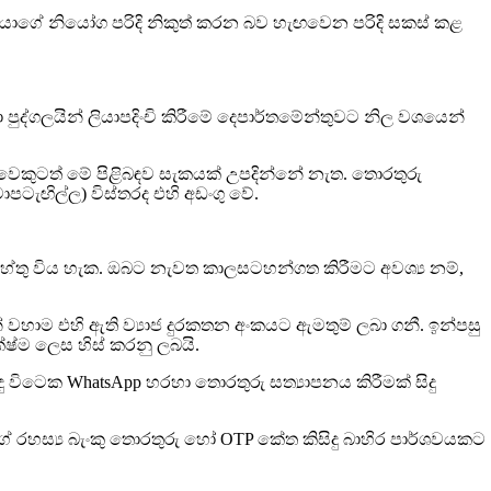
වරයාගේ නියෝග පරිදි නිකුත් කරන බව හැඟවෙන පරිදි සකස් කළ
 පුද්ගලයින් ලියාපදිංචි කිරීමේ දෙපාර්තමේන්තුවට නිල වශයෙන්
සිවෙකුටත් මේ පිළිබඳව සැකයක් උපදින්නේ නැත. තොරතුරු
පටැඟිල්ල) විස්තරද එහි අඩංගු වේ.
ේතු විය හැක. ඔබට නැවත කාලසටහන්ගත කිරීමට අවශ්‍ය නම්,
ාම එහි ඇති ව්‍යාජ දුරකතන අංකයට ඇමතුම් ලබා ගනී. ඉන්පසු
ක්ෂ්ම ලෙස හිස් කරනු ලබයි.
 විටෙක WhatsApp හරහා තොරතුරු සත්‍යාපනය කිරීමක් සිදු
ේ රහස්‍ය බැංකු තොරතුරු හෝ OTP කේත කිසිදු බාහිර පාර්ශවයකට