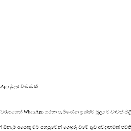
App මූල්‍ය වංචාවක්
ස්වරූපයෙන් WhatsApp හරහා පැමිණෙන සූක්ෂ්ම මූල්‍ය වංචාවක් ප
ින් ඕනෑම අයෙකු මීට පහසුවෙන් ගොදුරු වීමේ දැඩි අවදානමක් ප