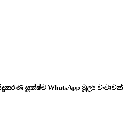
ිදුකරණ සූක්ෂ්ම WhatsApp මූල්‍ය වංචාවක්