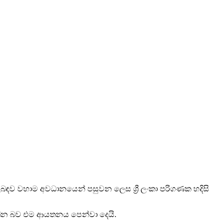
ිළිබඳව වහාම අවධානයෙන් පසුවන ලෙස ශ්‍රී ලංකා පරිගණක හදිසි
වතින බව එම ආයතනය පෙන්වා දෙයි.