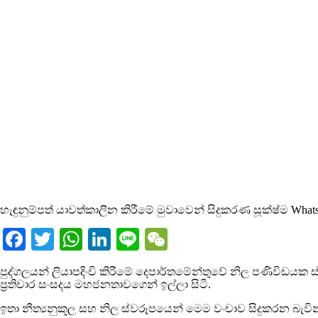
හැඳුනුම්පත් යාවත්කාලීන කිරීමේ මුවාවෙන් සිදුකරණ සූක්ෂ්ම Whats
Facebook
Twitter
WhatsApp
LinkedIn
Line
WeChat
පුද්ගලයන් ලියාපදිංචි කිරීමේ දෙපාර්තමේන්තුවේ නිල පණිවිඩයක 
ප්‍රතිචාර සංසදය මහජනතාවගෙන් ඉල්ලා සිටී.
ඉතා නීත්‍යනුකූල සහ නිල ස්වරූපයෙන් මෙම වංචාව සිදුකරන බැව