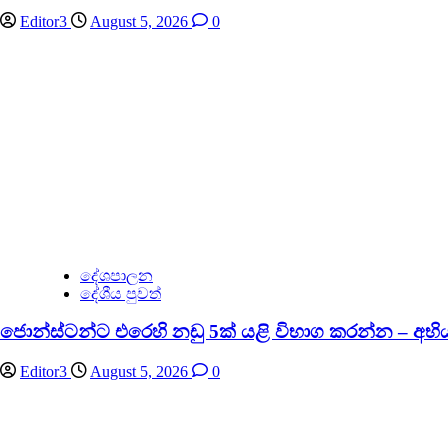
Editor3
August 5, 2026
0
දේශපාලන
දේශීය පුවත්
ජොන්ස්ටන්ට එරෙහි නඩු 5ක් යළි විභාග කරන්න –
Editor3
August 5, 2026
0