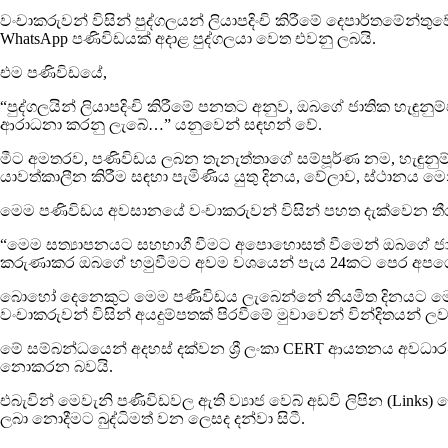
වංචාකරුවන් විසින් පුද්ගලයන් ලියාපදිංචි කිරීමේ දෙපාර්තමේන
WhatsApp පණිවිඩයක් අදාළ පුද්ගලයා වෙත එවනු ලබයි.
එම පණිවිඩයේ,
“පුද්ගලයින් ලියාපදිංචි කිරීමේ පනතට අනුව, ඔබගේ ජාතික හැඳුනුම
ආරාධනා කරනු ලැබේ…” යනුවෙන් සඳහන් වේ.
මීට අමතරව, පණිවිඩය ලබන තැනැත්තාගේ සම්පූර්ණ නම, හැඳුනුම්
යාවත්කාලීන කිරීම සඳහා පැමිණිය යුතු දිනය, වේලාව, ස්ථානය මෙ
මෙම පණිවිඩය අවසානයේ වංචාකරුවන් විසින් පහත දැක්වෙන තී
“මෙම සත්‍යාපනයට සහභාගී වීමට අපොහොසත් වීමෙන් ඔබගේ ජාති
කරුණාකර ඔබගේ හමුවීමට අවම වශයෙන් පැය 24කට පෙර අපග
බොහෝ දෙනෙකුට මෙම පණිවිඩය ලැබෙන්නේ නියමිත දිනයට මොහොතකට
වංචාකරුවන් විසින් අයදුම්පතක් පිරවීමේ මුවාවෙන් වින්දිතයන් ලව
මේ සම්බන්ධයෙන් අදහස් දක්වන ශ්‍රී ලංකා CERT ආයතනය අවධාරණය 
නොකරන බවයි.
එබැවින් මෙවැනි පණිවිඩවල ඇති ව්‍යාජ වෙබ් අඩවි ලිපින (Link
ලබා නොදීමට බුද්ධිමත් වන ලෙසද දන්වා සිටී.