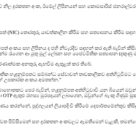
්තුවේ නිල දුරකතන අංක, ඊමේල් ලිපිනයන් සහ කොමසාරිස් ජනරාල්
්පත් (NIC) තොරතුරු යාවත්කාලීන කිරීම සහ සත්‍යාපනය කිරීම සඳහා
පත් අංකය සහ ලිපිනය ද එහි නිවැරදිව සඳහන් කර ඇති බැවින් කි
න්ම රැගෙන ආ යුතු මුල් ලේඛන සහ ජෛවමිතික සත්‍යාපන (දකුණු මා
රණාත්මක අනතුරු ඇඟවීම ඇතුළත් කර තිබේ.
ක හැඳුනුම්පතට සම්බන්ධ සේවාවන් තාවකාලිකව අත්හිටුවීමට හ
ේ උපකාරක අංකය අමතන්න.”
 පෙර බැවින්, හැඳුනුම්පත අත්හිටුවාවි යන බියෙන් ඔවුන් වහ
ා OTP ඇතුළු රහස්‍ය මුරපදයන් ලබාගෙන, ඔවුන්ගේ බැංකු ගිණුම් සූ
කරන්නේ, පුද්ගලයන් ලියාපදිංචි කිරීමේ දෙපාර්තමේන්තුව කිසිදු
s) වෙත පිවිසීමෙන් සහ දුරකතන අංකවලට ඇමතීමෙන් වැළකී, තමන්ග