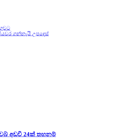
ංගුවට
පියවර ගන්නැයි උපදෙස්
 වෙබ් අඩවි 24ක් තහනම්