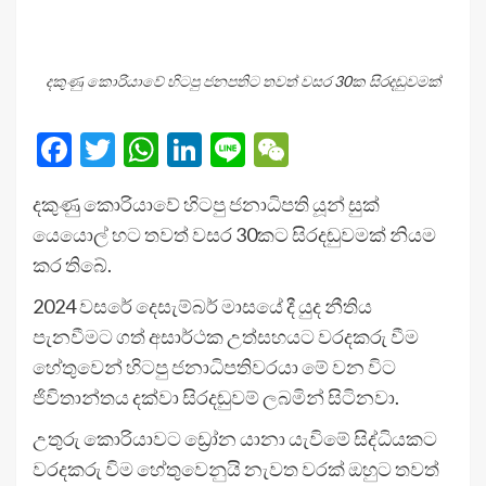
දකුණු කොරියාවේ හිටපු ජනපතිට තවත් වසර 30ක සිරදඬුවමක්
Facebook
Twitter
WhatsApp
LinkedIn
Line
WeChat
දකුණු කොරියාවේ හිටපු ජනාධිපති යූන් සුක්
යෙයොල් හට තවත් වසර 30කට සිරදඬුවමක් නියම
කර තිබේ.
2024 වසරේ දෙසැම්බර් මාසයේ දී යුද නීතිය
පැනවීමට ගත් අසාර්ථක උත්සහයට වරදකරු වීම
හේතුවෙන් හිටපු ජනාධිපතිවරයා මේ වන විට
ජිවිතාන්තය දක්වා සිරදඬුවම් ලබමින් සිටිනවා.
උතුරු කොරියාවට ඩ්‍රෝන යානා යැවිමේ සිද්ධියකට
වරදකරු විම හේතුවෙනුයි නැවත වරක් ඔහුට තවත්