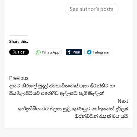
See author's posts
Share this:
WhatsApp
Telegram
Continue
Previous
දැයට කිරුලේ මුදල් අවභාවිතාවක් ගැන ශිරන්තිට හා
Reading
සියඹලාපිටියට එරෙහිව අල්ලසට පැමිණිල්ලක්
Next
ඉන්දුනීසියාවට බලපෑ සුළි කුණාටුව හේතුවෙන් දුර්ලබ
ඔරන්ඔටන් රැසක් මිය යයි