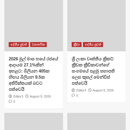
දේශීය පුවත්
ව්‍යාපාරික
ක්‍රීඩා
දේශීය පුවත්
2026 මුල් මාස හයේ රජයේ
​ශ්‍රී ලංකා වෘත්තීය ක්‍රිකට්
ආදායම 27.1%කින්
ක්‍රීඩක ක්‍රීඩිකාවන්ගේ
ඉහළට: බිලියන 405ක
සංගමයේ පළමු සභාපති
හිඟය බිලියන 9.5ක
ලෙස කුසල් මෙන්ඩිස්
අතිරික්තයක් බවට
පත්වෙයි
පත්වෙයි
Editor3
August 9, 2026
0
Editor3
August 9, 2026
0