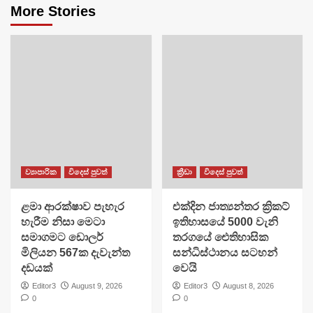
More Stories
ව්‍යාපාරික
විදෙස් පුවත්
ක්‍රීඩා
විදෙස් පුවත්
ළමා ආරක්ෂාව පැහැර
එක්දින ජාත්‍යන්තර ක්‍රිකට්
හැරීම නිසා මෙටා
ඉතිහාසයේ 5000 වැනි
සමාගමට ඩොලර්
තරගයේ ඓතිහාසික
මිලියන 567ක දැවැන්ත
සන්ධිස්ථානය සටහන්
දඩයක්
වෙයි
Editor3
August 9, 2026
Editor3
August 8, 2026
0
0