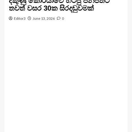
දකුණු කොරියාවේ හිටපු ජනපතිට
තවත් වසර 30ක සිරදඬුවමක්
Editor3
June 13, 2026
0