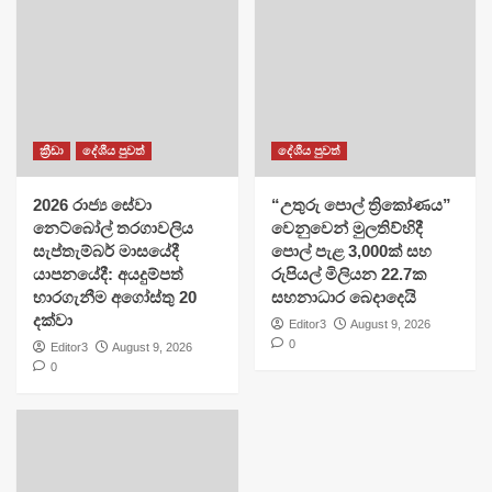
ක්‍රීඩා
දේශීය පුවත්
දේශීය පුවත්
2026 රාජ්‍ය සේවා
​“උතුරු පොල් ත්‍රිකෝණය”
නෙට්බෝල් තරගාවලිය
වෙනුවෙන් මුලතිව්හිදී
සැප්තැම්බර් මාසයේදී
පොල් පැළ 3,000ක් සහ
යාපනයේදී: අයදුම්පත්
රුපියල් මිලියන 22.7ක
භාරගැනීම අගෝස්තු 20
සහනාධාර බෙදාදෙයි
දක්වා
Editor3
August 9, 2026
0
Editor3
August 9, 2026
0