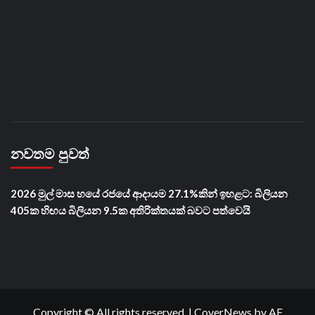
නවතම පුවත්
2026 මුල් මාස හයේ රජයේ ආදායම 27.1%කින් ඉහළට: බිලියන
405ක හිඟය බිලියන 9.5ක අතිරික්තයක් බවට පත්වෙයි
Copyright © All rights reserved.
|
CoverNews
by AF