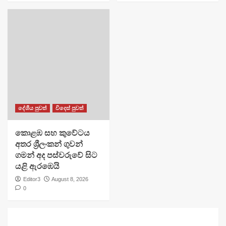
දේශීය පුවත්
විදෙස් පුවත්
​කොළඹ සහ කුවේටය
අතර ශ්‍රීලංකන් ගුවන්
ගමන් අද පස්වරුවේ සිට
යළි ඇරඹෙයි
Editor3
August 8, 2026
0