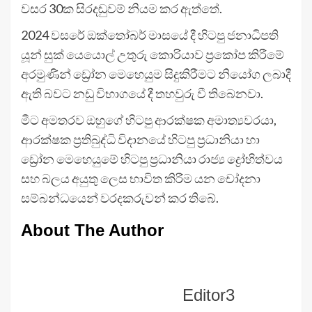
වසර 30ක සිරදඬුවම් නියම කර ඇත්තේ.
2024 වසරේ ඔක්තෝබර් මාසයේ දී හිටපු ජනාධිපති
යූන් සුක් යෙයොල් උතුරු කොරියාව ප්‍රකෝප කිරීමේ
අරමුණින් ඩ්‍රෝන මෙහෙයුම සිදුකිරීමට නියෝග ලබාදී
ඇති බවට නඩු විභාගයේ දී තහවුරු වී තිබෙනවා.
මීට අමතරව ඔහුගේ හිටපු ආරක්ෂක අමාත්‍යවරයා,
ආරක්ෂක ප්‍රතිබුද්ධි විදානයේ හිටපු ප්‍රධානියා හා
ඩ්‍රෝන මෙහෙයුමේ හිටපු ප්‍රධානියා රාජ්‍ය ද්‍රෝහිත්වය
සහ බලය අයුතු ලෙස භාවිත කිරීම යන චෝදනා
සම්බන්ධයෙන් වරදකරුවන් කර තිබේ.
About The Author
Editor3