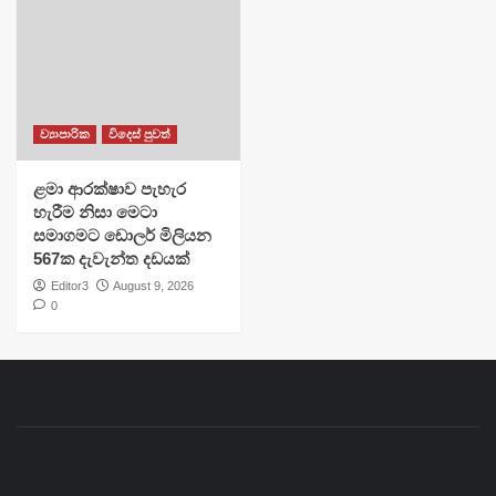
ව්‍යාපාරික
විදෙස් පුවත්
ළමා ආරක්ෂාව පැහැර
හැරීම නිසා මෙටා
සමාගමට ඩොලර් මිලියන
567ක දැවැන්ත දඩයක්
Editor3
August 9, 2026
0