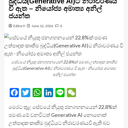
බුද්ධිය(Generative AI)ට නිරාවරණය
වී ඇත – නියෝජ්‍ය අමාත්‍ය අනිල්
ජයන්ත
Editor3
June 12, 2026
0
සේවයේ නියුතු ජනගහනයෙන් 22.8%ක් පමණ උත්පාදක කෘතිම
බුද්ධිය(Generative AI)ට නිරාවරණය වී ඇත - නියෝජ්‍ය අමාත්‍ය
අනිල් ජයන්ත
Facebook
Twitter
WhatsApp
LinkedIn
Line
WeChat
මෙරට තුළ සේවයේ නියුතු ජනගහනයෙන් 22.8%ක්
පමණ මේ වනවිටත් Generative AI නොහොත්
උත්පාදක කෘතිම බුද්ධියට නිරාවරණයවී ඇති බව