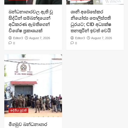
බන්ධනාගාරවල ඇති වූ
ශානි අබේසේකර
සිද්ධීන් සම්බන්ඳයෙන්
නියෝජ්‍ය පොලිස්පති
අධිකරණ ඇමතිගෙන්
ධුරයට; CID අධ්‍යක්ෂ
විශේෂ ප්‍රකාශයක්
තනතුරින් ඉවත් වෙයි
Editor3
August 7, 2026
Editor3
August 7, 2026
0
0
දේශීය පුවත්
මීගමුව බන්ධනාගාර