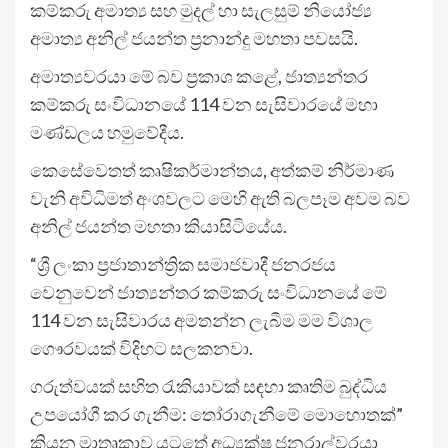
කම්කරු අමාත්‍ය සහ මුදල් හා සැලසුම් නියෝජ්‍ය
අමාත්‍ය අනිල් ජයන්ත ප්‍රනාන්දු මහතා පවසයි.
අමාත්‍යවරයා මේ බව ප්‍රකාශ කළේ, ජාත්‍යන්තර
කම්කරු සංවිධානයේ 114 වන සැසිවාරයේ මහා
මණ්ඩලය හමුවේදීය.
කෙසේවෙතත් කෘෂිකර්මාන්තය, අත්කම් නිර්මාණ
වැනි අවිධිමත් අංශවලට මෙහි ඇති බලපෑම අවම බව
අනිල් ජයන්ත මහතා කියාසිටියේය.
“ශ්‍රී ලංකා ප්‍රජාතාන්ත්‍රික සමාජවාදී ජනරජය
වෙනුවෙන් ජාත්‍යන්තර කම්කරු සංවිධානයේ මේ
114 වන සැසිවාරය අමතන්න ලැබීම මම විශාල
ගෞරවයක් විදිහට සලකනවා.
ගරුත්වයක් සහිත රැකියාවක් සඳහා කෘතිම බුද්ධිය
උපයෝගී කර ගැනීම: තෝරාගැනීමේ මොහොතක්”
කියන මාතෘකාව යටතේ අධ්‍යක්ෂ ජනරාල්වරයා