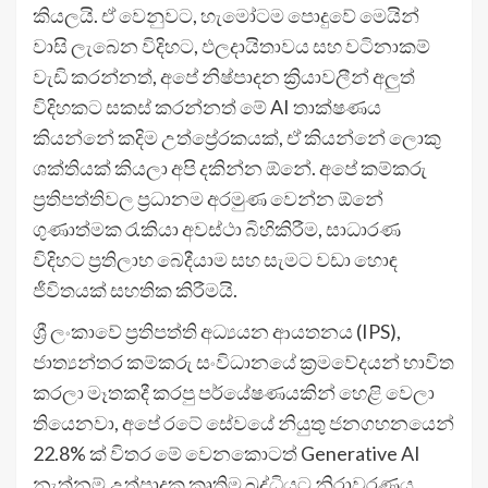
කියලයි. ඒ වෙනුවට, හැමෝටම පොදුවේ මෙයින්
වාසි ලැබෙන විදිහට, ඵලදායිතාවය සහ වටිනාකම්
වැඩි කරන්නත්, අපේ නිෂ්පාදන ක්‍රියාවලීන් අලුත්
විදිහකට සකස් කරන්නත් මේ AI තාක්ෂණය
කියන්නේ කදිම උත්ප්‍රේරකයක්, ඒ කියන්නේ ලොකු
ශක්තියක් කියලා අපි දකින්න ඕනේ. අපේ කම්කරු
ප්‍රතිපත්තිවල ප්‍රධානම අරමුණ වෙන්න ඕනේ
ගුණාත්මක රැකියා අවස්ථා බිහිකිරීම, සාධාරණ
විදිහට ප්‍රතිලාභ බෙදීයාම සහ සැමට වඩා හොඳ
ජීවිතයක් සහතික කිරීමයි.
ශ්‍රී ලංකාවේ ප්‍රතිපත්ති අධ්‍යයන ආයතනය (IPS),
ජාත්‍යන්තර කම්කරු සංවිධානයේ ක්‍රමවේදයන් භාවිත
කරලා මෑතකදී කරපු පර්යේෂණයකින් හෙළි වෙලා
තියෙනවා, අපේ රටේ සේවයේ නියුතු ජනගහනයෙන්
22.8% ක් විතර මේ වෙනකොටත් Generative AI
නැත්නම් උත්පාදක කෘතිම බුද්ධියට නිරාවරණය