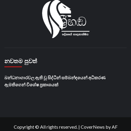
නවතම පුවත්
බන්ධනාගාරවල ඇති වූ සිද්ධීන් සම්බන්ඳයෙන් අධිකරණ
ඇමතිගෙන් විශේෂ ප්‍රකාශයක්
Copyright © All rights reserved.
|
CoverNews
by AF