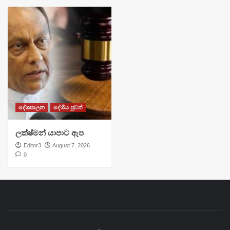
දේශපාලන
දේශීය පුවත්
ලක්ෂ්මන් යාපාට ඇප
Editor3
August 7, 2026
0