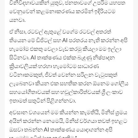
විනිවිදභාවයකින් යුතුව, ජනතාවගේ උපරිම යහපත
වෙනුවෙන් කළමනාකරණය කරමින් ඉදිරියටම
යනවා.
ඒ නිසා, රටවල් ඇතුළේ වගේම රටවල් අතරත්
තියෙන මේ ඩිජිටල් සහ AI පරතරය නැති කරන්න අපි
හැමෝම එකතු වෙලා වැඩ කරමු කියලා මම ඉල්ලා
සිටිනවා. AI තාක්ෂණය එක්ක බැඳුණු නිෂ්පාදන
ක්‍රියාවලියක් හරහා හැමෝටම සාධාරණ
වටිනාකමකුත්, ජීවත් වෙන්න සරිලන වැටුපකුත්
ලැබෙනවා කියන එක සහතික කරන ඕනෙම ගෝලීය
සහයෝගීතාවයක් සහ හවුල්කාරිත්වයක් ශ්‍රී ලංකාව
ඉතාමත් සතුටින් පිළිගන්නවා.
අවසාන වශයෙන් මම කියන්න කැමතියි, මිනිස් ශ්‍රමය
අයින් කරන්න නෙමෙයි, මිනිස් වර්ගයා තවත් ඉහළට
ඔසවා තබන්න AI තාක්ෂණය යොදාගන්න අපි