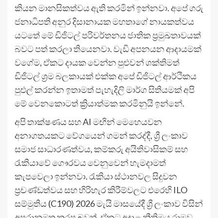
කියන මානසිකත්වය ඇති කරමින් ඉන්නවා. අපේ ගරු
ජනාධිපති අනුර දිසානායක මහතාගේ නායකත්වය
යටතේ මේ ඩිජිටල් පරිවර්තනය ජාතික ප්‍රමුඛතාවයක්
බවට පත් කරලා තියෙනවා. වැඩි අපනයන ආදායමක්
වගේම, ඒකට දායක වෙන්න පුළුවන් ශක්තිමත්
ඩිජිටල් ශ්‍රම බලකායක් එක්ක අපේ ඩිජිටල් ආර්ථිකය
පුළුල් කරන්න ඉතාමත් පැහැදිලි මාර්ග සිතියමක් අපි
මේ වෙනකොටත් ක්‍රියාත්මක කරමිනුයි ඉන්නේ.
අපි තාක්ෂණය සහ AI මඟින් මෙහෙයවන
අනාගතයකට වේගයෙන් ගමන් කරද්දී, ශ්‍රී ලංකාව
සමාජ සාධාරණත්වය, කම්කරු අයිතිවාසිකම් සහ
රැකියාවේ ගෞරවය වෙනුවෙන් හැමදාමත්
කැපවෙලා ඉන්නවා. රැකියා ස්ථානවල සිදුවන
ප්‍රචණ්ඩත්වය සහ හිරිහැර කිරීම්වලට එරෙහි ILO
සම්මුතිය (C190) 2026 මැයි මාසයේදී ශ්‍රී ලංකාව විසින්
අපරානුමත කරපු බවත්, ඒකට අදාළ නීතිමය රාමුව