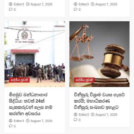
Editor3
August 7, 2026
Editor3
August 7, 2026
0
0
දේශීය පුවත්
දේශීය පුවත්
මීගමුව බන්ධනාගාර
විනිසුරු විශ්‍රාම වයස ගැසට්
සිද්ධිය: තවත් 24ක්
කරයි; මහාධිකරණ
සැකකරුවන් ලෙස නම්
විනිසුරු සංඛ්‍යාව ඉහළට
කරන්න අවසරය
Editor3
August 7, 2026
0
Editor3
August 7, 2026
0