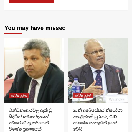
You may have missed
දේශීය පුවත්
දේශීය පුවත්
බන්ධනාගාරවල ඇති වූ
ශානි අබේසේකර නියෝජ්‍ය
සිද්ධීන් සම්බන්ඳයෙන්
පොලිස්පති ධුරයට; CID
අධිකරණ ඇමතිගෙන්
අධ්‍යක්ෂ තනතුරින් ඉවත්
විශේෂ ප්‍රකාශයක්
වෙයි