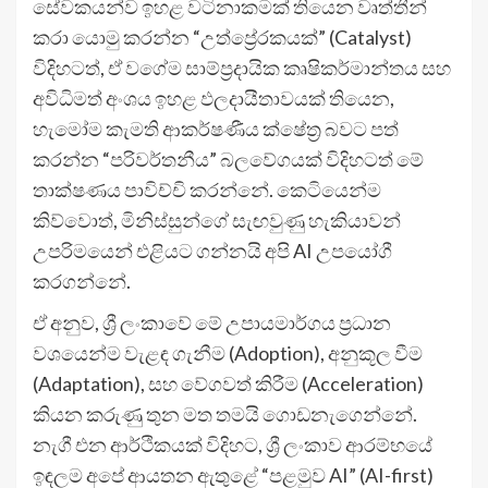
සේවකයන්ව ඉහළ වටිනාකමක් තියෙන වෘත්තීන්
කරා යොමු කරන්න “උත්ප්‍රේරකයක්” (Catalyst)
විදිහටත්, ඒ වගේම සාම්ප්‍රදායික කෘෂිකර්මාන්තය සහ
අවිධිමත් අංශය ඉහළ ඵලදායීතාවයක් තියෙන,
හැමෝම කැමති ආකර්ෂණීය ක්ෂේත්‍ර බවට පත්
කරන්න “පරිවර්තනීය” බලවේගයක් විදිහටත් මේ
තාක්ෂණය පාවිච්චි කරන්නේ. කෙටියෙන්ම
කිව්වොත්, මිනිස්සුන්ගේ සැඟවුණු හැකියාවන්
උපරිමයෙන් එළියට ගන්නයි අපි AI උපයෝගී
කරගන්නේ.
ඒ අනුව, ශ්‍රී ලංකාවේ මේ උපායමාර්ගය ප්‍රධාන
වශයෙන්ම වැළඳ ගැනීම (Adoption), අනුකූල වීම
(Adaptation), සහ වේගවත් කිරීම (Acceleration)
කියන කරුණු තුන මත තමයි ගොඩනැගෙන්නේ.
නැගී එන ආර්ථිකයක් විදිහට, ශ්‍රී ලංකාව ආරම්භයේ
ඉඳලම අපේ ආයතන ඇතුළේ “පළමුව AI” (AI-first)