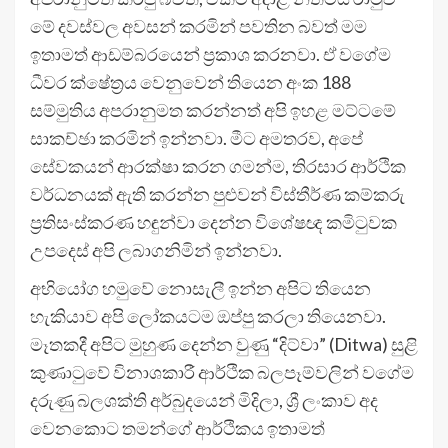
මේ දවස්වල අවසන් කරමින් පවතින බවත් මම
ඉතාමත් ආඩම්බරයෙන් ප්‍රකාශ කරනවා. ඒ වගේම
ධීවර ක්ෂේත්‍රය වෙනුවෙන් තියෙන අංක 188
සම්මුතිය අපරානුමත කරන්නත් අපි ඉහළ මට්ටමේ
සාකච්ඡා කරමින් ඉන්නවා. මීට අමතරව, අපේ
සේවකයන් ආරක්ෂා කරන ගමන්ම, තිරසාර ආර්ථික
වර්ධනයක් ඇති කරන්න පුළුවන් විස්තීර්ණ කම්කරු
ප්‍රතිසංස්කරණ හඳුන්වා දෙන්න විශේෂඥ කමිටුවක
උපදෙස් අපි ලබාගනිමින් ඉන්නවා.
අභියෝග හමුවේ නොසැලී ඉන්න අපිට තියෙන
හැකියාව අපි ලෝකයටම ඔප්පු කරලා තියෙනවා.
මෑතකදී අපිට මුහුණ දෙන්න වුණු “දිට්වා” (Ditwa) සුළි
කුණාටුවේ විනාශකාරී ආර්ථික බලපෑම්වලින් වගේම
දරුණු බලශක්ති අර්බුදයෙන් මිදිලා, ශ්‍රී ලංකාව අද
වෙනකොට තමන්ගේ ආර්ථිකය ඉතාමත්