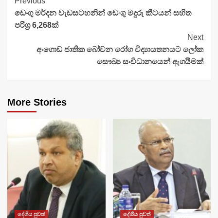
Continue
Previous
ඩෙංගු මර්දන වැඩසටහනින් ඩෙංගු මදුරු කීටයන් සහිත
Reading
පරිශ්‍ර 6,268ක්
Next
අංගොඩ ජාතික බෝවන රෝග විද්‍යායතනයට ලෝක
සෞඛ්‍ය සංවිධානයෙන් ඇගයීමක්
More Stories
දේශීය පුවත්
දේශීය පුවත්