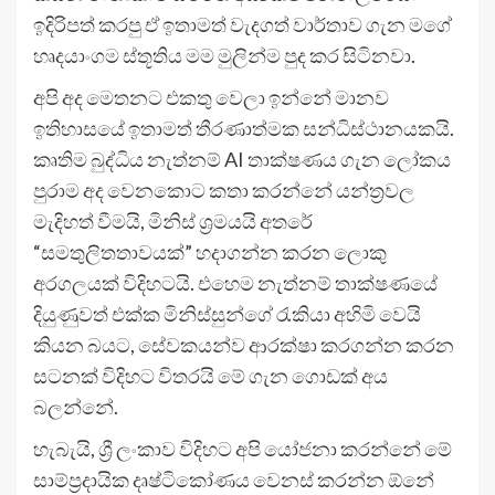
ඉදිරිපත් කරපු ඒ ඉතාමත් වැදගත් වාර්තාව ගැන මගේ
හෘදයාංගම ස්තූතිය මම මුලින්ම පුද කර සිටිනවා.
අපි අද මෙතනට එකතු වෙලා ඉන්නේ මානව
ඉතිහාසයේ ඉතාමත් තීරණාත්මක සන්ධිස්ථානයකයි.
කෘතිම බුද්ධිය නැත්නම් AI තාක්ෂණය ගැන ලෝකය
පුරාම අද වෙනකොට කතා කරන්නේ යන්ත්‍රවල
මැදිහත් වීමයි, මිනිස් ශ්‍රමයයි අතරේ
“සමතුලිතතාවයක්” හදාගන්න කරන ලොකු
අරගලයක් විදිහටයි. එහෙම නැත්නම් තාක්ෂණයේ
දියුණුවත් එක්ක මිනිස්සුන්ගේ රැකියා අහිමි වෙයි
කියන බයට, සේවකයන්ව ආරක්ෂා කරගන්න කරන
සටනක් විදිහට විතරයි මේ ගැන ගොඩක් අය
බලන්නේ.
හැබැයි, ශ්‍රී ලංකාව විදිහට අපි යෝජනා කරන්නේ මේ
සාම්ප්‍රදායික දෘෂ්ටිකෝණය වෙනස් කරන්න ඕනේ