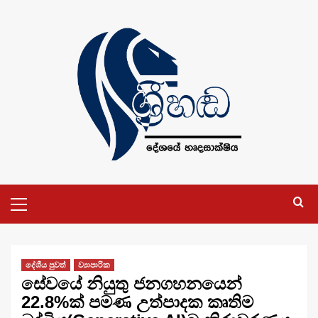
Skip
to
content
Primary
Menu
දේශීය පුවත්
ව්‍යාපාරික
සේවයේ නියුතු ජනගහනයෙන්
22.8%ක් පමණ උත්පාදක කෘතිම