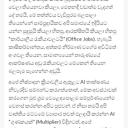
වෙලා තියෙනවා කියලා. මෙතනදී වඩාත්ම වැදගත්
දේ තමයි, මේ තත්ත්වය වැඩිපුරම බලපාලා
තියෙන්නේ සාම්ප්‍රදායිකව අපි සමාජයේ ඉදිරියට
යන්න සුදුසුයි කියලා හිතපු, ආරක්ෂිතයි කියලා හිතපු
“කාර්යාලීය රැකියාවලටයි” (Office Jobs). හැබැයි
කෘෂිකර්මාන්තය, අත්කම් නිර්මාණ වගේම අවිධිමත්
අංශවල තියෙන, සාමාන්‍යයෙන් තාරුණ්‍යයේ
ආකර්ෂණය අඩු රැකියාවලට මේකෙන් තියෙන
බලපෑම සෑහෙන්න අඩුයි.
අපේ නිෂ්පාදන ක්‍රියාවලිය ඇතුළට AI තාක්ෂණය
නිවැරදිව සම්බන්ධ කරගත්තොත්, මේක අවස්ථාවක්
කරගෙන මුළු ශ්‍රම වෙළෙඳපොළම සම්පූර්ණයෙන්ම
වෙනස් කරන්න අපිට පුළුවන්. ඒ නිසා තමයි අපි
වෘත්තීය මට්ටමේ ව්‍යාපාර තවත් ඵලදායී කරන්න AI
“ගුණකයක්” (Multiplier) විදිහටත්, අපේ