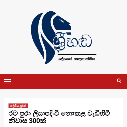
Skip
to
content
Primary
Menu
දේශීය පුවත්
රට පුරා ලියාපදිංචි නොකළ වැඩිහිටි
නිවාස 300ක්