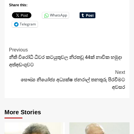
Share this:
WhatsApp
Telegram
Continue
Previous
නීති විරෝධී ධීවර කටයුතුවල නිරතවූ 44ක් නාවික හමුදා
Reading
අත්අඩංගුවට
Next
සෞඛ්‍ය නියෝජ්‍ය අධ්‍යක්ෂ ජනරාල් තනතුරු පිරවීමට
අවසර
More Stories