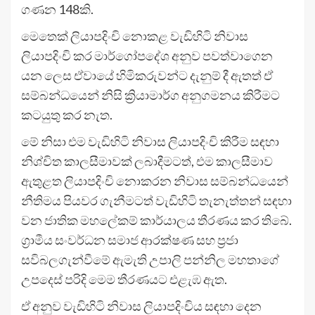
ගණන 148කි.
මෙතෙක් ලියාපදිංචි නොකළ වැඩිහිටි නිවාස
ලියාපදිංචි කර මාර්ගෝපදේශ අනුව පවත්වාගෙන
යන ලෙස ඒවායේ හිමිකරුවන්ට දැනුම් දී ඇතත් ඒ
සම්බන්ධයෙන් නිසි ක්‍රියාමාර්ග අනුගමනය කිරීමට
කටයුතු කර නැත.
මේ නිසා එම වැඩිහිටි නිවාස ලියාපදිංචි කිරීම සඳහා
නිශ්චිත කාලසීමාවක් ලබාදීමටත්, එම කාලසීමාව
ඇතුළත ලියාපදිංචි නොකරන නිවාස සම්බන්ධයෙන්
නීතිමය පියවර ගැනීමටත් වැඩිහිටි තැනැත්තන් සඳහා
වන ජාතික මහලේකම් කාර්යාලය තීරණය කර තිබේ.
ග්‍රාමීය සංවර්ධන සමාජ ආරක්ෂණ සහ ප්‍රජා
සවිබලගැන්වීමේ ඇමැති උපාලි පන්නිල මහතාගේ
උපදෙස් පරිදි මෙම තීරණයට එළැඹ ඇත.
ඒ අනුව වැඩිහිටි නිවාස ලියාපදිංචිය සඳහා දෙන