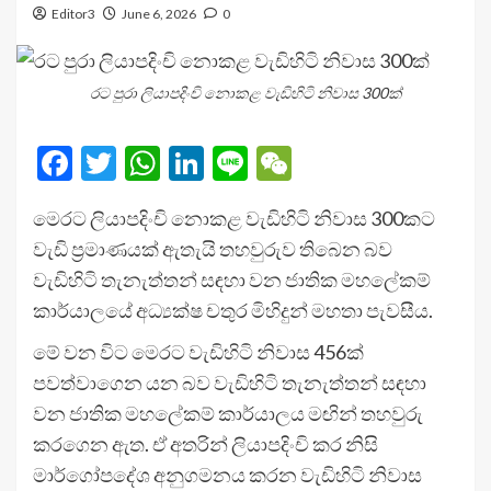
Editor3
June 6, 2026
0
රට පුරා ලියාපදිංචි නොකළ වැඩිහිටි නිවාස 300ක්
Facebook
Twitter
WhatsApp
LinkedIn
Line
WeChat
මෙරට ලියාපදිංචි නොකළ වැඩිහිටි නිවාස 300කට
වැඩි ප්‍රමාණයක් ඇතැයි තහවුරුව තිබෙන බව
වැඩිහිටි තැනැත්තන් සඳහා වන ජාතික මහලේකම්
කාර්යාලයේ අධ්‍යක්ෂ චතුර මිහිදුන් මහතා පැවසීය.
මේ වන විට මෙරට වැඩිහිටි නිවාස 456ක්
පවත්වාගෙන යන බව වැඩිහිටි තැනැත්තන් සඳහා
වන ජාතික මහලේකම් කාර්යාලය මඟින් තහවුරු
කරගෙන ඇත. ඒ අතරින් ලියාපදිංචි කර නිසි
මාර්ගෝපදේශ අනුගමනය කරන වැඩිහිටි නිවාස