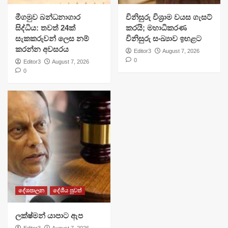
මීගමුව බන්ධනාගාර
විනිසුරු විශ්‍රාම වයස ගැසට්
සිද්ධිය: තවත් 24ක්
කරයි; මහාධිකරණ
සැකකරුවන් ලෙස නම්
විනිසුරු සංඛ්‍යාව ඉහළට
කරන්න අවසරය
Editor3
August 7, 2026
0
Editor3
August 7, 2026
0
දේශපාලන
දේශීය පුවත්
ලක්ෂ්මන් යාපාට ඇප
Editor3
August 7, 2026