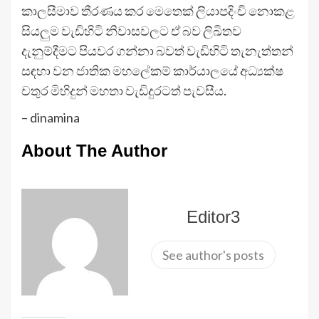
කාලසීමාව තීරණය කර මෙතෙක් ලියාපදිංචි නොකළ
සියලුම වැඩිහිටි නිවාසවලට ඒ බව ලිඛිතව
දැනුම්දීමට පියවර ගන්නා බවත් වැඩිහිටි තැනැත්තන්
සඳහා වන ජාතික මහලේකම් කාර්යාලයේ අධ්‍යක්ෂ
චතුර මිහිදුන් මහතා වැඩිදුරටත් පැවසීය.
– dinamina
About The Author
Editor3
See author's posts