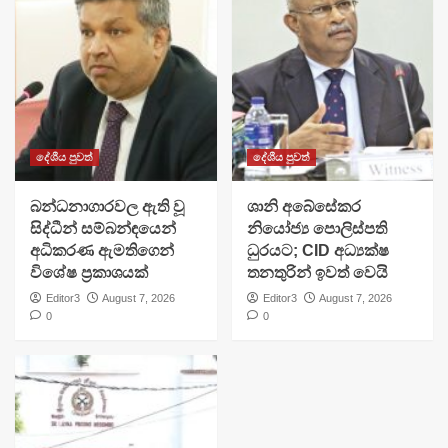
දේශීය පුවත්
දේශීය පුවත්
බන්ධනාගාරවල ඇති වූ
ශානි අබේසේකර
සිද්ධීන් සම්බන්ඳයෙන්
නියෝජ්‍ය පොලිස්පති
අධිකරණ ඇමතිගෙන්
ධුරයට; CID අධ්‍යක්ෂ
විශේෂ ප්‍රකාශයක්
තනතුරින් ඉවත් වෙයි
Editor3
August 7, 2026
Editor3
August 7, 2026
0
0