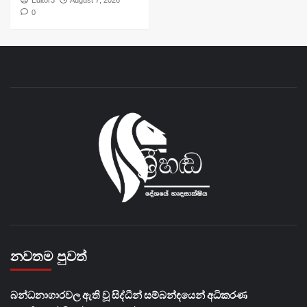
0
නවතම පුවත්
බන්ධනාගාරවල ඇති වූ සිද්ධීන් සම්බන්ඳයෙන් අධිකරණ