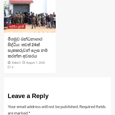
දේශීය පුවත්
මීගමුව බන්ධනාගාර
සිද්ධිය: තවත් 24ක්
සැකකරුවන් ලෙස නම්
කරන්න අවසරය
Editor3
August 7, 2026
0
Leave a Reply
Your email address will not be published.
Required fields
are marked
*