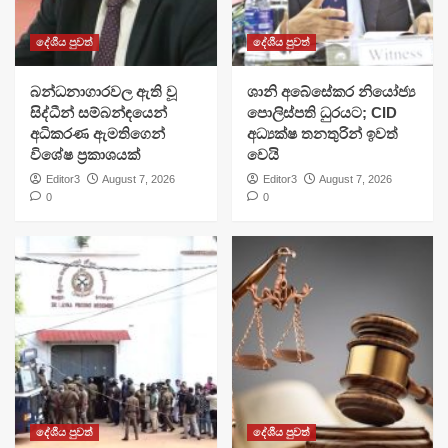
දේශීය පුවත්
දේශීය පුවත්
බන්ධනාගාරවල ඇති වූ
ශානි අබේසේකර නියෝජ්‍ය
සිද්ධීන් සම්බන්ඳයෙන්
පොලිස්පති ධුරයට; CID
අධිකරණ ඇමතිගෙන්
අධ්‍යක්ෂ තනතුරින් ඉවත්
විශේෂ ප්‍රකාශයක්
වෙයි
Editor3
August 7, 2026
Editor3
August 7, 2026
0
0
දේශීය පුවත්
දේශීය පුවත්