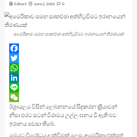
Editor3
June 2, 2026
0
අමෙරිකාව සමඟ සාකච්ඡා අත්හිටුවීමට ඉරානයෙන් තීරණයක්
Facebook
Twitter
WhatsApp
LinkedIn
Line
ඊශ්‍රායලය විසින් ලෙබනනයේ සිදුකරන ක්‍රියාවන්
WeChat
නිසා එරට සටන් විරාමය උල්ලංඝනය වී ඇති බව
ඉරානය පවසා තිබේ.
මෙයට විරෝධය දැක්වීමක් ලෙස, අමෙරිකා එක්සත්