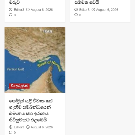
මරුට
සම්මත වෙයි
Editor3
August 6, 2026
Editor3
August 6, 2026
0
0
විදෙස් පුවත්
හෝමූස් යළි විවෘත කර
ගැනීම සම්බන්ධයෙන්
ඕමානය සහ ඉරානය
ගිවිසුමකට එළඹෙයි
Editor3
August 6, 2026
0