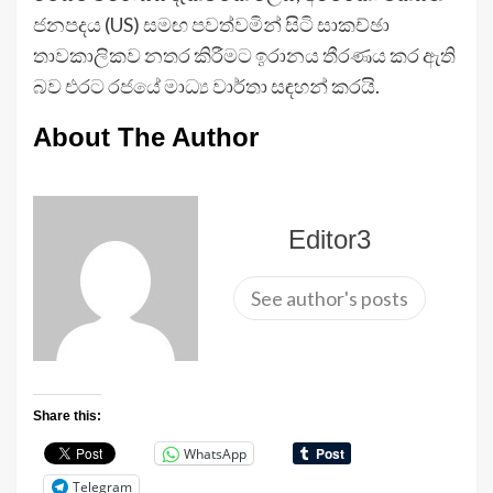
ජනපදය (US) සමඟ පවත්වමින් සිටි සාකච්ඡා
තාවකාලිකව නතර කිරීමට ඉරානය තීරණය කර ඇති
බව එරට රජයේ මාධ්‍ය වාර්තා සඳහන් කරයි.
About The Author
Editor3
See author's posts
Share this:
WhatsApp
Telegram