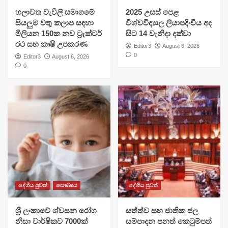
හලාවත වැවිලි සමාගමේ
​2025 උසස් පෙළ
සියලුම වතු කලාප සඳහා
විශ්වවිද්‍යාල ලියාපදිංචිය අද
මිලියන 150ක නව ට්‍රැක්ටර්
සිට 14 වැනිදා දක්වා
රථ සහ කෘෂි උපකරණ
Editor3
August 6, 2026
0
Editor3
August 6, 2026
0
දේශීය පුවත්
සෞඛ්‍යය
දේශීය පුවත්
ශ්‍රී ලංකාවේ ශ්වසන රෝග
සත්ත්ව සහ ජාතික ජල
නිසා වාර්ෂිකව 7000ක්
සම්පාදන පනත් කෙටුම්පත්