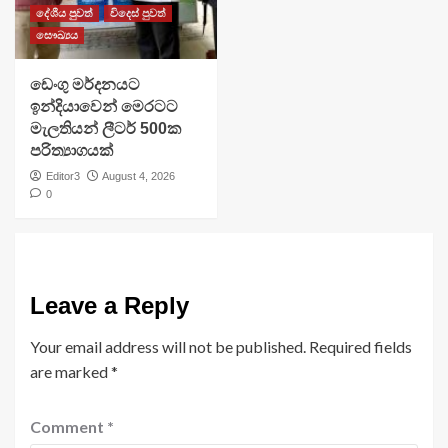
දේශීය පුවත්
විදෙස් පුවත්
සෞඛ්‍යය
ඩෙංගු මර්දනයට
ඉන්දියාවෙන් මෙරටට
මැලතියන් ලීටර් 500ක
පරිත්‍යාගයක්
Editor3
August 4, 2026
0
Leave a Reply
Your email address will not be published.
Required fields
are marked
*
Comment
*