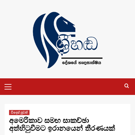
Skip
to
content
Primary
Menu
විදෙස් පුවත්
අමෙරිකාව සමඟ සාකච්ඡා
අත්හිටුවීමට ඉරානයෙන් තීරණයක්