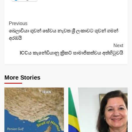
Continue
Previous
බෙලාවියා ගුවන් සේවය නැවත ශ්‍රී ලංකාවට ගුවන් ගමන්
Reading
අරඹයි
Next
ICCය කැනේඩියානු ක්‍රිකට් සාමාජිකත්වය අත්හිටුවයි
More Stories