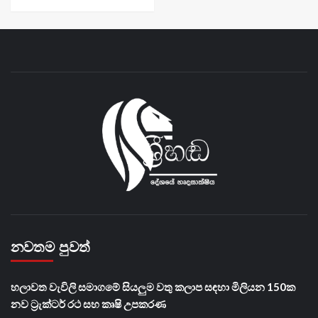
නවතම පුවත්
හලාවත වැවිලි සමාගමේ සියලුම වතු කලාප සඳහා මිලියන 150ක
නව ට්‍රැක්ටර් රථ සහ කෘෂි උපකරණ