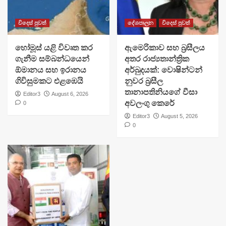
විදෙස් පුවත්
දේශපාලන
විදෙස් පුවත්
හෝමූස් යළි විවෘත කර
ඇමෙරිකාව සහ බ්‍රසීලය
ගැනීම සම්බන්ධයෙන්
අතර රාජ්‍යතාන්ත්‍රික
ඕමානය සහ ඉරානය
අර්බුදයක්: වොෂින්ටන්
ගිවිසුමකට එළඹෙයි
නුවර බ්‍රසීල
තානාපතිනියගේ වීසා
Editor3
August 6, 2026
අවලංගු කෙරේ
0
Editor3
August 5, 2026
0