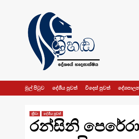
Skip
to
content
මුල් පිටුව
දේශීය පුවත්
විදෙස් පුවත්
දේශපාල
ක්‍රීඩා
දේශීය පුවත්
රන්සිනි පෙරේරා