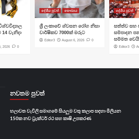
දේශීය පුවත්
සෞඛ්‍යය
දේශීය පුවත්
ශ්වවිද්‍යාල
ශ්‍රී ලංකාවේ ශ්වසන රෝග නිසා
සත්ත්ව සහ 
ට 14 වැනිදා
වාර්ෂිකව 7000ක් මරුට
සම්පාදන පන
සම්මත වෙයි
Editor3
August 6, 2026
0
6, 2026
0
Editor3
A
නවතම පුවත්
හලාවත වැවිලි සමාගමේ සියලුම වතු කලාප සඳහා මිලියන
150ක නව ට්‍රැක්ටර් රථ සහ කෘෂි උපකරණ