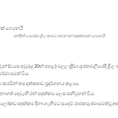
රන්සිනි පෙරේරා ශ්‍රී ලංකාවට තවත් රන් පදක්කමක් ගෙනෙයි
වයස අවුරුදු 20න් පහළ) මලල ක්‍රීඩා ශූරතාවලියේදී ශ්‍රී ලං
ේරා සමත් විය.
කරමින් තම දක්ෂතාව ප්‍රදර්ශනය කළාය.
ිනාගත් දෙවැනි රන් පදක්කම ලෙස සනිටුහන් විය.
දී ලෝකඩ පදක්කම දිනා ගැනීමට සදෙව් රාජකරුණා සමත්වූ අ