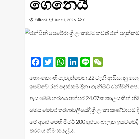
ගෙනෙයි
Editor3
June 1, 2026
0
Facebook
Twitter
WhatsApp
LinkedIn
Line
WeChat
හොංකොංහි පැවැත්වෙන 22 වැනි ආසියානු යොවුන් (
ඉසව්වේ රන් පදක්කම දිනා ගැනීමට රන්සිනි පෙර
ඇය මෙම තරගය තත්පර 24.07ක කාලයකින් නිම 
මෙය මෙවර තරගාවලියේදී ශ්‍රී ලංකා කණ්ඩායම ද
මේ අතර මෙහි මීටර් 200 ශූරතා බාලක ඉසව්වේ
තරගය නිම කලේය.