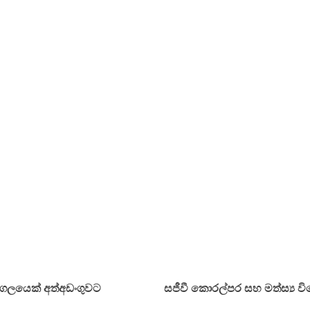
ද්ගලයෙක් අත්අඩංගුවට
සජීවී කොරල්පර සහ මත්ස්‍ය 