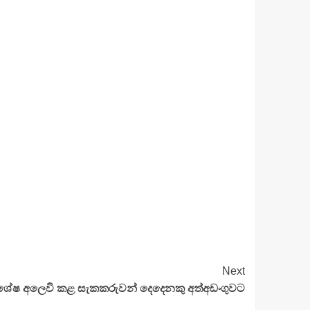
Next
විශේෂ අලෙවි කළ සැකකරුවන් දෙදෙනකු අත්අඩංගුවට