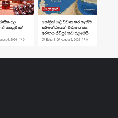
විදෙස් පුවත්
ජාතික ජල
හෝමූස් යළි විවෘත කර ගැනීම
ත් කෙටුම්පත්
සම්බන්ධයෙන් ඕමානය සහ
ඉරානය ගිවිසුමකට එළඹෙයි
ugust 6, 2026
0
Editor3
August 6, 2026
0