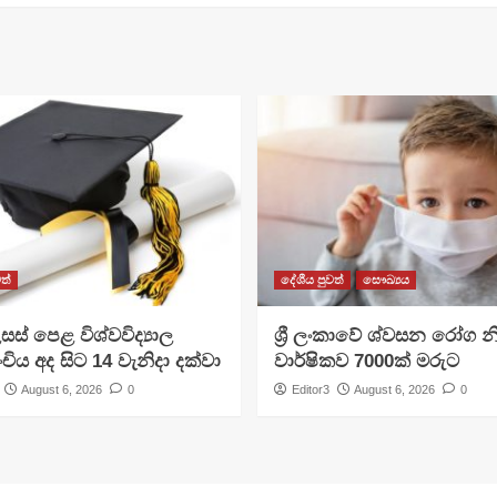
ත්
දේශීය පුවත්
සෞඛ්‍යය
සස් පෙළ විශ්වවිද්‍යාල
ශ්‍රී ලංකාවේ ශ්වසන රෝග න
ංචිය අද සිට 14 වැනිදා දක්වා
වාර්ෂිකව 7000ක් මරුට
August 6, 2026
0
Editor3
August 6, 2026
0