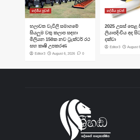
දේශීය පුවත්
දේශීය පුවත්
හලාවත වැවිලි සමාගමේ
​2025 උසස් පෙළ වි
සියලුම වතු කලාප සඳහා
ලියාපදිංචිය අද සි
මිලියන 150ක නව ට්‍රැක්ටර් රථ
දක්වා
සහ කෘෂි උපකරණ
Editor3
August 
Editor3
August 6, 2026
0