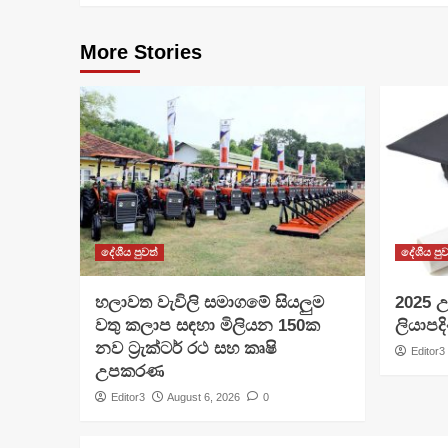
More Stories
දේශීය පුවත්
දේශීය පුව
හලාවත වැවිලි සමාගමේ සියලුම
​2025 උ
වතු කලාප සඳහා මිලියන 150ක
ලියාපදි
නව ට්‍රැක්ටර් රථ සහ කෘෂි
Editor3
උපකරණ
Editor3
August 6, 2026
0