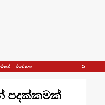
ීඩියෝ
විශේෂාංග
රන් පදක්කමක්