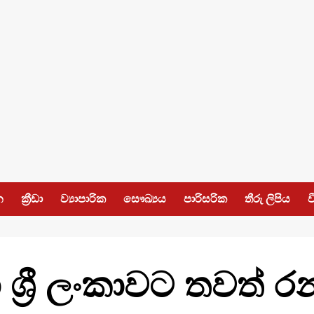
න
ක්‍රීඩා
ව්‍යාපාරික
සෞඛ්‍යය
පාරිසරික
තීරු ලිපිය
ව
 ශ්‍රී ලංකාවට තවත් 