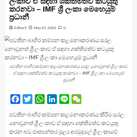
ලංකාව ඒ සඳහා ශක්තිමත්ව කටයුතු
කරනවා – IMF ශ්‍රී ලංකා මෙහෙයුම්
ප්‍රධානී
Editor3
May 23, 2026
0
පවතින බාහිර කම්පන කළමනාකරණය සරල නොවූනත් ශ්‍රී ලංකාව
ඒ සඳහා ශක්තිමත්ව කටයුතු කරනවා – IMF ශ්‍රී ලංකා මෙහෙයුම්
ප්‍රධානී
Facebook
Twitter
WhatsApp
LinkedIn
Line
WeChat
පවතින බාහිර කම්පන කළමනාකරණය කිරීම සරල
නොවූනත් ශ්‍රී ලංකාව ඒ සඳහා ශක්තිමත්ව කටයුතු
කරන බව ජාත්‍යන්තර මූල්‍ය අරමුදලේ ශ්‍රී ලංකාවේ