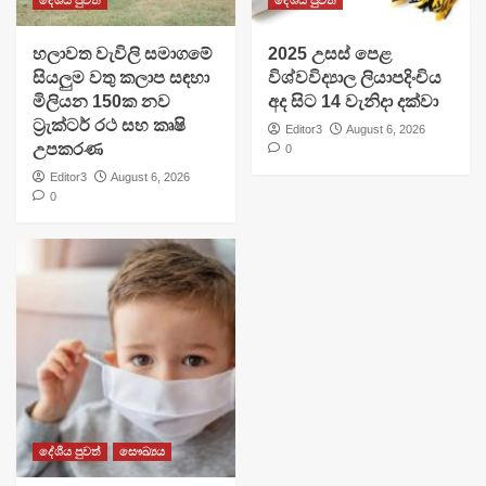
දේශීය පුවත්
දේශීය පුවත්
හලාවත වැවිලි සමාගමේ
​2025 උසස් පෙළ
සියලුම වතු කලාප සඳහා
විශ්වවිද්‍යාල ලියාපදිංචිය
මිලියන 150ක නව
අද සිට 14 වැනිදා දක්වා
ට්‍රැක්ටර් රථ සහ කෘෂි
Editor3
August 6, 2026
උපකරණ
0
Editor3
August 6, 2026
0
දේශීය පුවත්
සෞඛ්‍යය