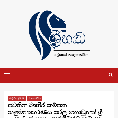
Skip
to
content
Primary
Menu
දේශීය පුවත්
ව්‍යාපාරික
පවතින බාහිර කම්පන
කළමනාකරණය සරල නොවූනත් ශ්‍රී