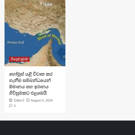
විදෙස් පුවත්
හෝමූස් යළි විවෘත කර
ගැනීම සම්බන්ධයෙන්
ඕමානය සහ ඉරානය
ගිවිසුමකට එළඹෙයි
Editor3
August 6, 2026
0