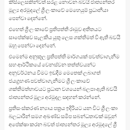
කිසිලෙසකින්වත් සරළ නොවන බවයි ජාත්‍යන්තර
මූල්‍ය අරමුදලේ ශ්‍රී ලංකාවේ මෙහෙයුම් ප්‍රධානීයා
පෙන්වා දෙන්නේ.
එහෙත් ශ්‍රී ලංකාවේ ප්‍රතිපත්ති රාමුව අතීතයට
සාපේක්ෂව සැලකිය යුතු ලෙස ශක්තිමත් වී ඇති බවයි
ඔහු පෙන්වා දෙන්නේ.
එමෙන්ම අනුකූල ප්‍රතිපත්ති මාර්ගයක් පවත්වාගැනීම
සහ ආර්ථිකයේ වෙනස්වන තත්ත්වයන්ට
අනුවර්ථනය වීමට ඉඩදීම මෙතෙක් ලබාගත්
ජයග්‍රහණ පවත්වාගැනීමට ශ්‍රී ලංකාවේ
ශක්තිමත්භාවයට ප්‍රධාන වශයෙන් බලපා ඇති බවයි
ජාත්‍යන්තර මූල්‍ය අරමුදල සඳහන් කරන්නේ.
ප්‍රතිසංස්කරණ න්‍යාය පත්‍රය ඉදිරියට යන විට ශ්‍රී ලංකා
බලධාරීන් සමග අඛණ්ඩ සමීප සබන්ධතාවක් ඔවුන්
අපේක්ෂා කරන බවත් ජාත්‍යන්තර මූල්‍ය අරමුදලේ ශ්‍රී