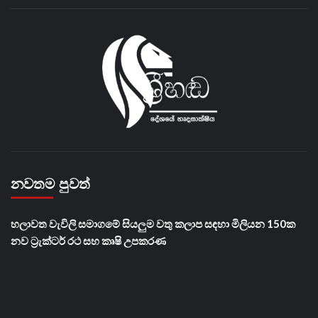
නවතම පුවත්
හලාවත වැවිලි සමාගමේ සියලුම වතු කලාප සඳහා මිලියන 150ක
නව ට්‍රැක්ටර් රථ සහ කෘෂි උපකරණ