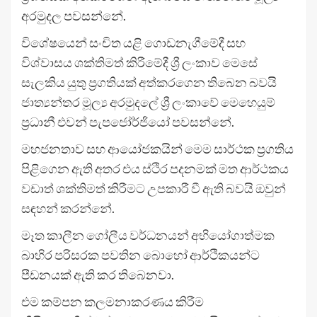
අරමුදල පවසන්නේ.
විශේෂයෙන් සංචිත යළි ගොඩනැගීමේදී සහ
විශ්වාසය ශක්තිමත් කිරීමේදී ශ්‍රී ලංකාව මෙසේ
සැලකිය යුතු ප්‍රගතියක් අත්කරගෙන තිබෙන බවයි
ජාත්‍යන්තර මූල්‍ය අරමුදලේ ශ්‍රී ලංකාවේ මෙහෙයුම්
ප්‍රධානී එවන් පැපජෝර්ජියෝ පවසන්නේ.
මහජනතාව සහ ආයෝජකයින් මෙම සාර්ථක ප්‍රගතිය
පිළිගෙන ඇති අතර එය ස්ථිර පදනමක් මත ආර්ථකය
වඩාත් ශක්තිමත් කිරීමට උපකාරී වී ඇති බවයි ඔවුන්
සඳහන් කරන්නේ.
මෑත කාලීන ගෝලීය වර්ධනයන් අභියෝගාත්මක
බාහිර පරිසරක පවතින බොහෝ ආර්ථිකයන්ට
පීඩනයක් ඇති කර තිබෙනවා.
එම කම්පන කලමනාකරණය කිරීම