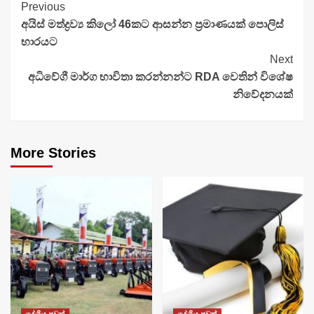
Continue
Previous
අයිස් මත්ද්‍රව්‍ය කිලෝ 46කට ආසන්න ප්‍රමාණයක් පොලිස්
Reading
භාරයට
Next
අධිවේගී මාර්ග භාවිතා කරන්නන්ට RDA වෙතින් විශේෂ
නිවේදනයක්
More Stories