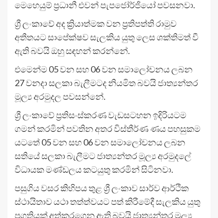
මෙහෙයුම් ප්‍රධානී එවන් පැපජෝර්ජියෝ පවසනවා.
ශ්‍රී ලංකාවේ අද ක්‍රියාත්මක වන ප්‍රතිපත්ති රාමුව
අතීතයට සාපේක්ෂව සැලකිය යුතු ලෙස ශක්තිමත් වී
ඇති බවයි ඔහු සඳහන් කරන්නේ.
එමෙන්ම 05 වන සහ 06 වන සමාලෝචනය ලබන
27 වනදා සලකා බැලීමටද නියමිත බවයි ජාත්‍යන්තර
මූල්‍ය අරමුදල පවසන්නේ.
ශ්‍රී ලංකාවේ ප්‍රතිසංස්කරණ වැඩසටහන ඉදිරියටම
ගමන් කරමින් පවතින අතර විස්තීර්ණ ණය පහසුකම
යටතේ 05 වන සහ 06 වන සමාලෝචනය ලබන
සතියේ සලකා බැලීමට ජාත්‍යන්තර මූල්‍ය අරමුදලේ
විධායක මණ්ඩලය කටයුතු කරමින් සිටිනවා.
පසුගිය වසර කිහිපය තුළ ශ්‍රී ලංකාව සාර්ව ආර්ථික
ස්ථායිතාව යථා තත්ත්වයට පත් කිරීමේදී සැලකිය යුතු
ප්‍රගතියක් අත්කරගෙන ඇති බවයි ජාත්‍යන්තර මූල්‍ය