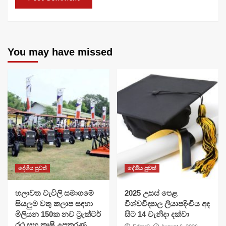
You may have missed
දේශීය පුවත්
දේශීය පුවත්
හලාවත වැවිලි සමාගමේ
​2025 උසස් පෙළ
සියලුම වතු කලාප සඳහා
විශ්වවිද්‍යාල ලියාපදිංචිය අද
මිලියන 150ක නව ට්‍රැක්ටර්
සිට 14 වැනිදා දක්වා
රථ සහ කෘෂි උපකරණ