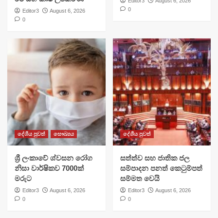
Editor3
August 6, 2026
0
Editor3
August 6, 2026
0
දේශීය පුවත්
සෞඛ්‍යය
දේශීය පුවත්
ශ්‍රී ලංකාවේ ශ්වසන රෝග
සත්ත්ව සහ ජාතික ජල
නිසා වාර්ෂිකව 7000ක්
සම්පාදන පනත් කෙටුම්පත්
මරුට
සම්මත වෙයි
Editor3
August 6, 2026
Editor3
August 6, 2026
0
0