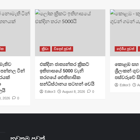
රික
ක්‍රීඩා
විදෙස් පුවත්
දේශීය පුවත්
මැතිව
එක්දින ජාත්‍යන්තර ක්‍රිකට්
​කොළඹ සහ 
පන්නල ටින්
ඉතිහාසයේ 5000 වැනි
ශ්‍රීලංකන් ග
ාරයක්
තරගයේ ඓතිහාසික
පස්වරුවේ ස
ා
සන්ධිස්ථානය සටහන් වෙයි
Editor3
A
ලයි
Editor3
August 8, 2026
0
8, 2026
0
නවතම පුවත්