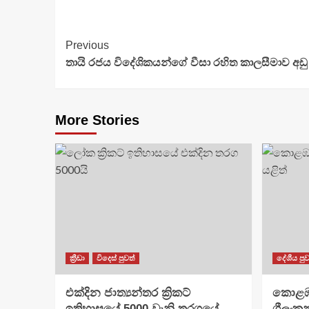
Continue
Previous
තායි රජය විදේ­ශි­ක­යන්ගේ වීසා රහිත කාල­සී­මාව අඩ
Reading
More Stories
ක්‍රීඩා
විදෙස් පුවත්
දේශීය පුව
එක්දින ජාත්‍යන්තර ක්‍රිකට්
​කොළඹ
ඉතිහාසයේ 5000 වැනි තරගයේ
ශ්‍රීල