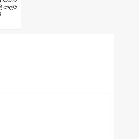
 පාලම්
්