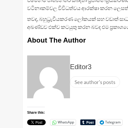
වටිනාකම්වල විවිධත්වය ආරක්ෂා කරන ලෙසත් චී
තවද, බහුධ්‍රැවීයකරණ ලෝකයක් සහ වඩාත් සාධ
අඛණ්ඩව එක්ව කටයුතු කරන බවද එම ප්‍රකාශයේ ව
About The Author
Editor3
See author's posts
Share this:
WhatsApp
Telegram