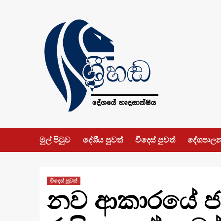
Skip
to
content
මුල් පිටුව
දේශීය පුවත්
විදෙස් පුවත්
දේශපාල
විදෙස් පුවත්
නව ආකාරයේ ජාත