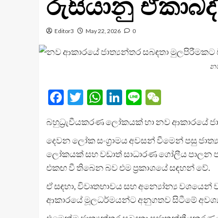
රුසියානු ඒකාබද්
Editor3
May 22, 2026
0
නව
Facebook
Twitter
WhatsApp
LinkedIn
Line
WeChat
බහුධ්‍රැවීයකරණ ලෝකයක් හා නව ආකාරයේ ජාත්‍
දෙවන ලෝක සංග්‍රාමය අවසන් වීමෙන් පසු ජාත්‍ය
ලෝකයක් සහ වඩාත් සාධාරණ ගෝලීය පාලන පද්ධ
එකඟ වී තිබෙන බව එම ප්‍රකාශයේ සඳහන් වේ.
ඒ සඳහා, විවෘතභාවය සහ අන්‍යෝන්‍ය වශයෙන්
ආකාරයේ මූලධර්මයන්ට අනුගතව සිටීමේ අවශ්
එමෙන්ම ජාත්‍යන්තර සබඳතා ප්‍රජාතන්ත්‍රීය