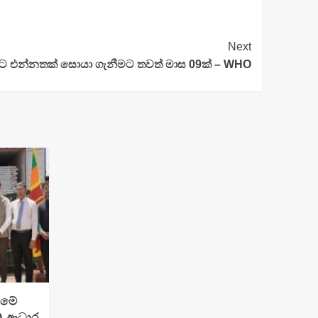
Next
එන්නතක් සොයා ගැනීමට තවත් මාස 09ක් – WHO
ීමේ
e) ආධාර