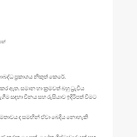
යක්
ද්ධ ප්‍රකාශය නිකුත් කෙරේ.
ඇත. සමාන හා ක්‍රමවත් බහු ධ්‍රැවීය
 සඳහා චීනය සහ රුසියාව ඉදිරිපත් වීමට
්මතාවය ද සමඟින් ඒවා බෙදිය නොහැකි
ියුණු කරන ලෙසත්, ලෝක ශිෂ්ටාචාරයන් සහ