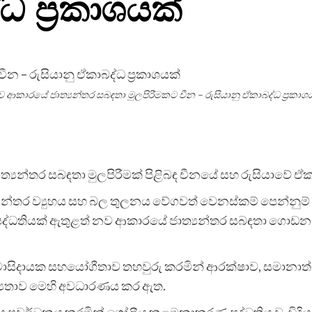
ධ ප්‍රකාශයක්
 ආකාරයේ ජාත්‍යන්තර සබඳතා මුලපිරීමකට චීන – රුසියානු ඒකාබද්ධ ප්‍රකාශ
යන්තර සබඳතා මුලපිරීමක් පිළිබඳ චීනයේ සහ රුසියාවේ ඒකාබ
න්තර ව්‍යුහය සහ බල තුලනය වේගවත් වෙනස්කම් පෙන්නුම් කර 
තියක් ඇතුළත් නව ආකාරයේ ජාත්‍යන්තර සබඳතා ගොඩනැගීම
 වාසිදායක සහයෝගීතාව තහවුරු කරමින් ආරක්ෂාව, සමානාත
‍යතාව මෙහි අවධාරණය කර ඇත.
කරණය ප්‍රවර්ධනය කරමින් ගෝලීය කළමනාකරණ පද්ධතිය වැඩිද