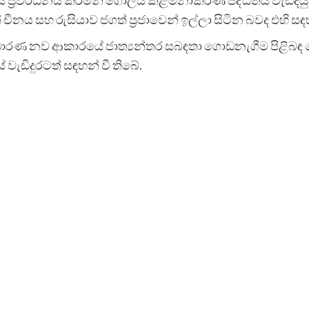
නය සහ රුසියාව ජගත් ප්‍රජාවෙන් ඉල්ලා සිටින බවද එහි සඳ
ාරණ නව ආකාරයේ ජාත්‍යන්තර සබඳතා ගොඩනැගීම පිළිබඳ පො
ැඩිදුරටත් සඳහන් වී තිබේ.