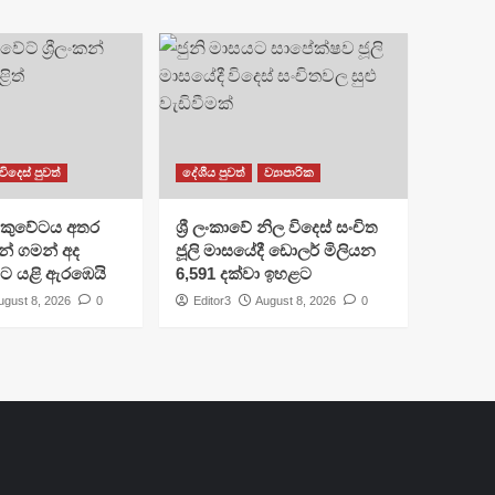
විදෙස් පුවත්
දේශීය පුවත්
ව්‍යාපාරික
කුවේටය අතර
ශ්‍රී ලංකාවේ නිල විදෙස් සංචිත
ුවන් ගමන් අද
ජූලි මාසයේදී ඩොලර් මිලියන
ිට යළි ඇරඹෙයි
6,591 දක්වා ඉහළට
ugust 8, 2026
0
Editor3
August 8, 2026
0