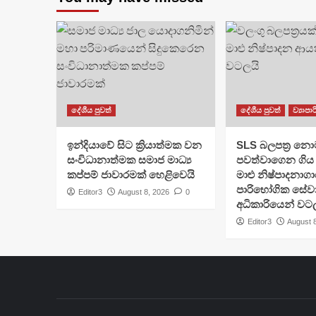
දේශීය පුවත්
දේශීය පුවත්
ව්‍යාපා
​ඉන්දියාවේ සිට ක්‍රියාත්මක වන
SLS බලපත්‍ර නො
සංවිධානාත්මක සමාජ මාධ්‍ය
පවත්වාගෙන ගිය 
කප්පම් ජාවාරමක් හෙළිවෙයි
මාළු නිෂ්පාදනාග
පාරිභෝගික සේව
Editor3
August 8, 2026
0
අධිකාරියෙන් වට
Editor3
August 