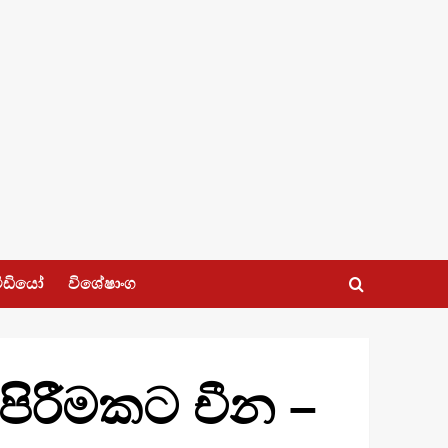
ීඩියෝ
විශේෂාංග
පිරීමකට චීන –