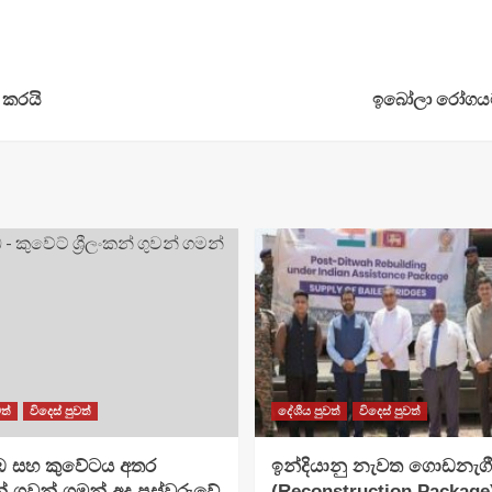
ු කරයි
ඉබෝලා රෝගයට 
ත්
විදෙස් පුවත්
දේශීය පුවත්
විදෙස් පුවත්
 සහ කුවේටය අතර
ඉන්දියානු නැවත ගොඩනැග
ංකන් ගුවන් ගමන් අද පස්වරුවේ
(Reconstruction Packag