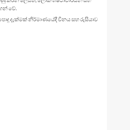
හන් වේ.
දු දැක්මක් නිර්මාණයේදී චීනය සහ රුසියාව