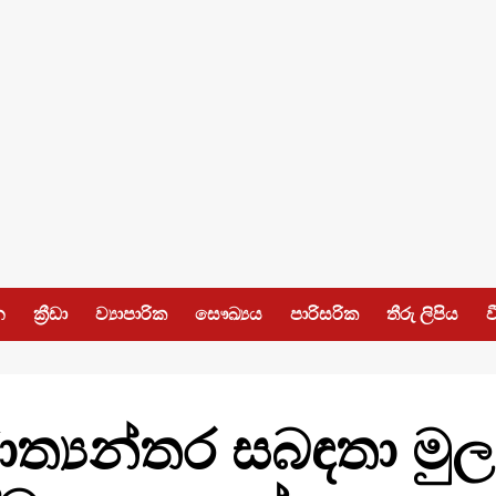
න
ක්‍රීඩා
ව්‍යාපාරික
සෞඛ්‍යය
පාරිසරික
තීරු ලිපිය
ව
්‍යන්තර සබඳතා මුල