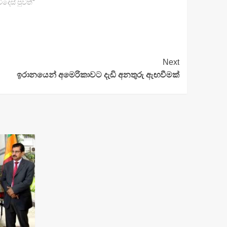
විදෙස් පුවත්"
Next
ඉරානයෙන් අමෙරිකාවට දැඩි අනතුරු ඇඟවීමක්