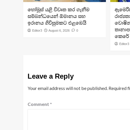
හෝමූස් යළි විවෘත කර ගැනීම
ඇමෙරික
සම්බන්ධයෙන් ඕමානය සහ
රාජ්‍යතා
ඉරානය ගිවිසුමකට එළඹෙයි
වොෂින්
තානාපත
Editor3
August 6, 2026
0
කෙරේ
Editor3
Leave a Reply
Your email address will not be published.
Required f
Comment
*