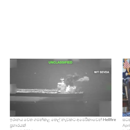
ඉරානය වෙත ගමන්කළ තෙල් නැවකට අමෙරිකාවෙන් Hellfire
සටන්
ප්‍රහාරයක්
Apri