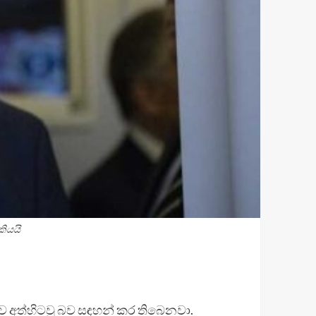
කියයි
කව අත්හිටවූ බව සඳහන් කර තිබෙනවා.