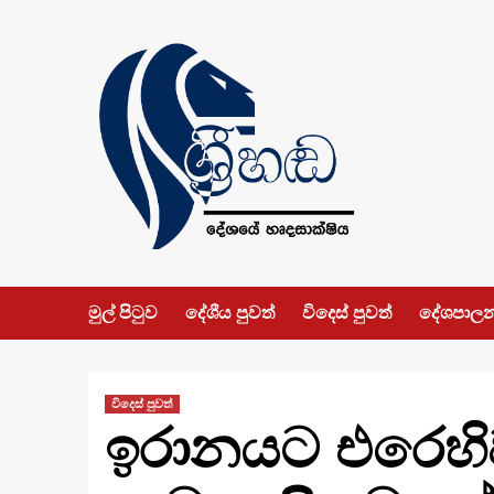
Skip
to
content
මුල් පිටුව
දේශීය පුවත්
විදෙස් පුවත්
දේශපාල
විදෙස් පුවත්
ඉරානයට එරෙහිව