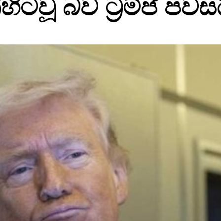
ටවූ බව ට්‍රම්ප් පවස