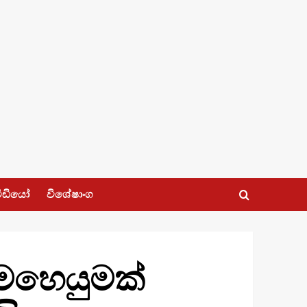
ීඩියෝ
විශේෂාංග
මෙහෙයුමක්