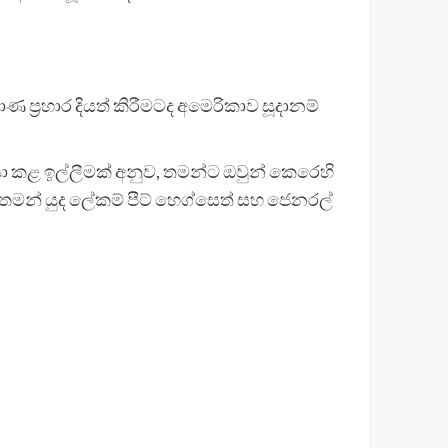
්‍රහාර දියත් කිරීමටද අමෙරිකාව සූදානම්
වරයා කළ ඉල්ලීමක් අනුව, තමන්ට ඔවුන් කෙරෙහි
මන් යුද ලේකම් පීට් හෙග්සෙත් සහ ජෙනරල්