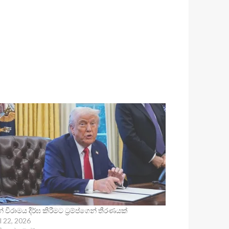
 විරාමය දීර්ඝ කිරීමට ට්‍රම්ප්ගෙන් තීරණයක්
l 22, 2026