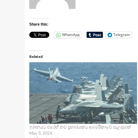
Share this:
WhatsApp
Telegram
Related
ඉරානයට එරෙහි නව ප්‍රහාරයකට අමෙරිකාවේ සැලසුමක්
May 3, 2026