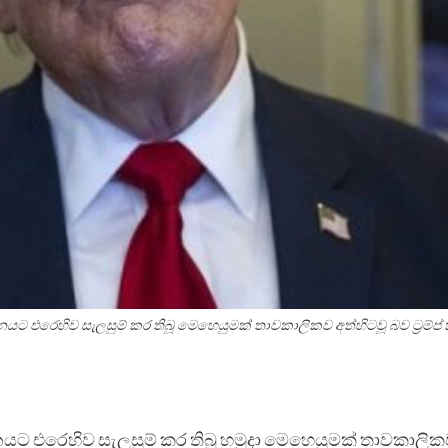
යට එරෙහිව සැලසුම් කර තිබූ මෙහෙයුමක් තාවකාලිකව අත්හිටවූ බව ට්‍රම්ප් 
රානයට එරෙහිව සැලසුම් කර තිබූ හමුදා මෙහෙයුමක් තාවකාලි