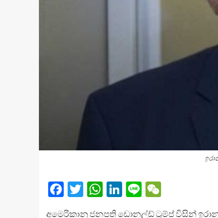
ඉරාන
Facebook
Twitter
WhatsApp
LinkedIn
Line
WeChat
අමෙරිකානු ජනපති ඩොනල්ඩ් ට්‍රම්ප් විසින් ඉ