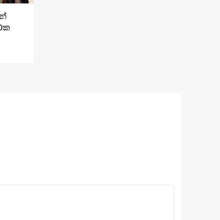
න්
00ක