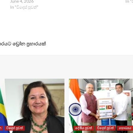
June 4, 2026
In "
In "විදෙස් පුවත්"
ාරයට ඩ්‍රෝන ප්‍රහාරයක්
න
විදෙස් පුවත්
දේශීය පුවත්
විදෙස් පුවත්
සෞඛ්‍යය