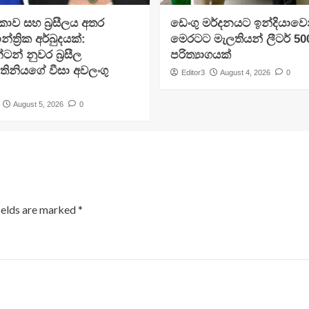
ාව සහ බ්‍රසීලය අතර
ඩෙංගු මර්දනයට ඉන්දියාවෙ
න්ත්‍රික අර්බුදයක්:
මෙරටට මැලතියන් ලීටර් 5
ටන් නුවර බ්‍රසීල
පරිත්‍යාගයක්
ිනියගේ වීසා අවලංගු
Editor3
August 4, 2026
0
August 5, 2026
0
ields are marked
*