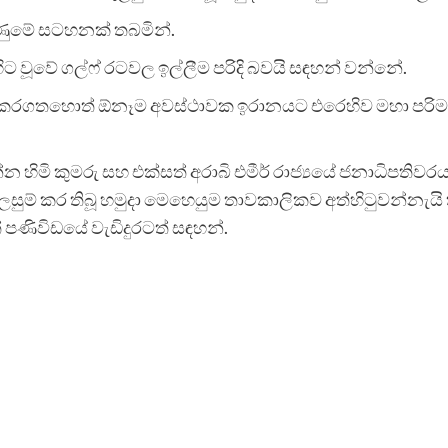
ගිණුමේ සටහනක් තබමින්.
ට වූවේ ගල්ෆ් රටවල ඉල්ලීම පරිදි බවයි සඳහන් වන්නේ.
 කරගතහොත් ඕනෑම අවස්ථාවක ඉරානයට එරෙහිව මහා පරිමාණ ප
න්න හිමි කුමරු සහ එක්සත් අරාබි එමීර් රාජ්‍යයේ ජනාධිපති
් කර තිබූ හමුදා මෙහෙයුම තාවකාලිකව අත්හිටුවන්නැයි ත
ත් පණිවිඩයේ වැඩිදුරටත් සඳහන්.