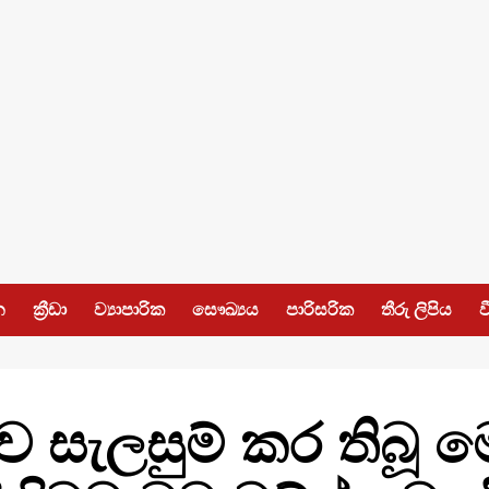
න
ක්‍රීඩා
ව්‍යාපාරික
සෞඛ්‍යය
පාරිසරික
තීරු ලිපිය
ව
 සැලසුම් කර තිබූ 