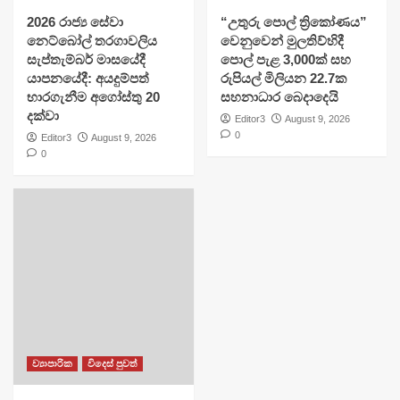
2026 රාජ්‍ය සේවා
​“උතුරු පොල් ත්‍රිකෝණය”
නෙට්බෝල් තරගාවලිය
වෙනුවෙන් මුලතිව්හිදී
සැප්තැම්බර් මාසයේදී
පොල් පැළ 3,000ක් සහ
යාපනයේදී: අයදුම්පත්
රුපියල් මිලියන 22.7ක
භාරගැනීම අගෝස්තු 20
සහනාධාර බෙදාදෙයි
දක්වා
Editor3
August 9, 2026
0
Editor3
August 9, 2026
0
ව්‍යාපාරික
විදෙස් පුවත්