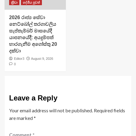
ක්‍රීඩා
දේශීය පුවත්
2026 රාජ්‍ය සේවා
නෙට්බෝල් තරගාවලිය
සැප්තැම්බර් මාසයේදී
යාපනයේදී: අයදුම්පත්
භාරගැනීම අගෝස්තු 20
දක්වා
Editor3
August 9, 2026
0
Leave a Reply
Your email address will not be published.
Required fields
are marked
*
Comment
*