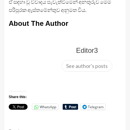
ඒ සඳහා වූ විවාදය පැවැත්වීමෙන් අනතුරුව මෙම
පරිපූරක ඇස්තමේන්තුව අනුමත විය.
About The Author
Editor3
See author's posts
Share this:
WhatsApp
Telegram