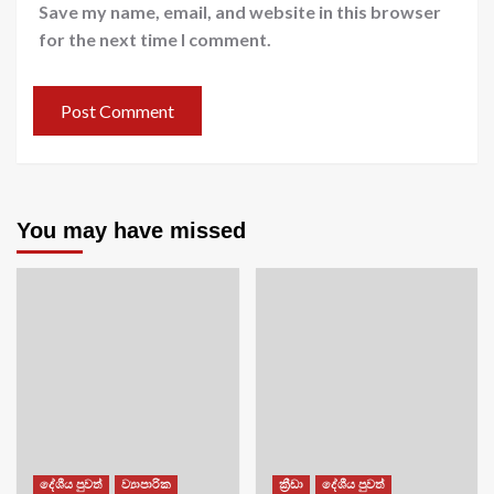
Save my name, email, and website in this browser
for the next time I comment.
You may have missed
දේශීය පුවත්
ව්‍යාපාරික
ක්‍රීඩා
දේශීය පුවත්