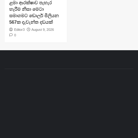
ළමා ආරක්ෂාව පැහැර
හැරීම නිසා මෙටා
සමාගමට ඩොලර් මිලියන
567ක දැවැන්ත දඩයක්
Editor3
August 9, 2026
0