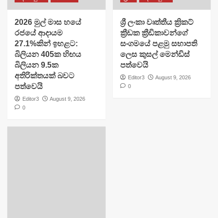
2026 මුල් මාස හයේ
​ශ්‍රී ලංකා වෘත්තීය ක්‍රිකට්
රජයේ ආදායම
ක්‍රීඩක ක්‍රීඩිකාවන්ගේ
27.1%කින් ඉහළට:
සංගමයේ පළමු සභාපති
බිලියන 405ක හිඟය
ලෙස කුසල් මෙන්ඩිස්
බිලියන 9.5ක
පත්වෙයි
අතිරික්තයක් බවට
Editor3
August 9, 2026
පත්වෙයි
0
Editor3
August 9, 2026
0