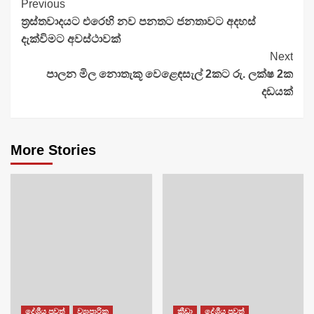
Continue
Previous
ත්‍රස්‍තවාදයට එරෙහි නව පනතට ජනතාවට අදහස්
Reading
දැක්විමට අවස්ථාවක්
Next
පාලන මිල නොතැකූ වෙළෙඳසැල් 2කට රු. ලක්ෂ 2ක
දඩයක්
More Stories
දේශීය පුවත්
ව්‍යාපාරික
ක්‍රීඩා
දේශීය පුවත්