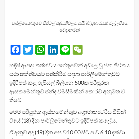
පාර්ලිමේන්තුවේ ඩිජිටල් පද්ධතිවලට සයිබර් ප්‍රහාරයක් එල්ලවීමේ
අවදානමක්
Facebook
Twitter
WhatsApp
LinkedIn
Line
WeChat
හදිසි ආපදා තත්ත්වය හේතුවෙන් අඩාල වූ ජන ජීවිතය
යථා තත්ත්වයට පත්කිරීම සඳහා පාර්ලිමේන්තුවට
ඉදිරිපත් කළ රුපියල් බිලියන 500ක පරිපූරක
ඇස්තමේන්තුව ඡන්ද විමසීමකින් තොරව අනුමත වී
තිබේ.
මෙම පරිපුරක ඇස්තමේන්තුව අග්‍රාමාත්‍යවරිය විසින්
ඊයේ (18) දින පාර්ලිමේන්තුවට ඉදිරිපත් කලේය.
ඒ අනුව අද (19) දින පෙ.ව10.00 සිට ප.ව 6.10 දක්වා