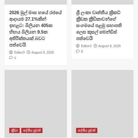
2026 මුල් මාස හයේ රජයේ
​ශ්‍රී ලංකා වෘත්තීය ක්‍රිකට්
ආදායම 27.1%කින්
ක්‍රීඩක ක්‍රීඩිකාවන්ගේ
ඉහළට: බිලියන 405ක
සංගමයේ පළමු සභාපති
හිඟය බිලියන 9.5ක
ලෙස කුසල් මෙන්ඩිස්
අතිරික්තයක් බවට
පත්වෙයි
පත්වෙයි
Editor3
August 9, 2026
0
Editor3
August 9, 2026
0
ක්‍රීඩා
දේශීය පුවත්
දේශීය පුවත්