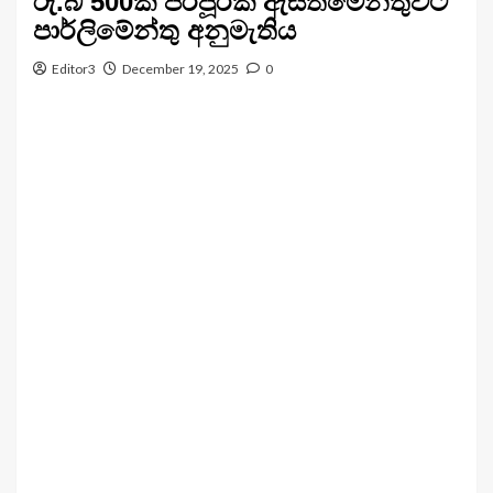
රු.බි 500ක පරිපූරක ඇස්තමේන්තුවට
පාර්ලිමේන්තු අනුමැතිය
Editor3
December 19, 2025
0