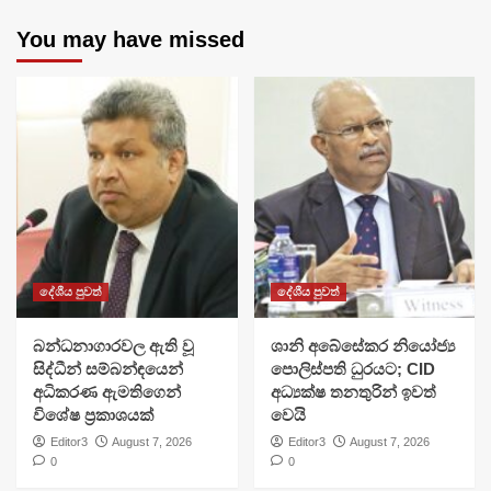
You may have missed
දේශීය පුවත්
දේශීය පුවත්
බන්ධනාගාරවල ඇති වූ
ශානි අබේසේකර නියෝජ්‍ය
සිද්ධීන් සම්බන්ඳයෙන්
පොලිස්පති ධුරයට; CID
අධිකරණ ඇමතිගෙන්
අධ්‍යක්ෂ තනතුරින් ඉවත්
විශේෂ ප්‍රකාශයක්
වෙයි
Editor3
August 7, 2026
Editor3
August 7, 2026
0
0