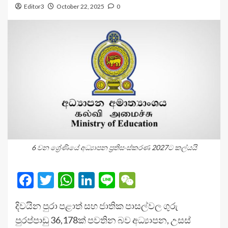
Editor3
October 22, 2025
0
6 වන ශ්‍රේණියේ අධ්‍යාපන ප්‍රතිසංස්කරණ 2027ට කල්යයි
Facebook
Twitter
WhatsApp
LinkedIn
Line
WeChat
දිවයින පුරා පළාත් සහ ජාතික පාසල්වල ගුරු
පුරප්පාඩු 36,178ක් පවතින බව අධ්‍යාපන, උසස්