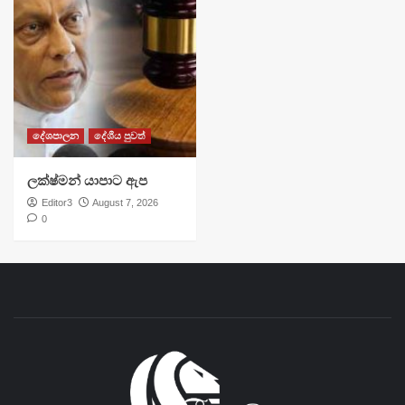
දේශපාලන
දේශීය පුවත්
ලක්ෂ්මන් යාපාට ඇප
Editor3
August 7, 2026
0