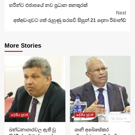
හරීන්ට එජාපයේ නව ප්‍රධාන තනතුරක්
Reading
Next
අත්අඩංගුවට ගත් රුහුණු සරසවි සිසුන් 21 දෙනා රිමාන්ඩ්
More Stories
දේශීය පුවත්
දේශීය පුවත්
බන්ධනාගාරවල ඇති වූ
ශානි අබේසේකර