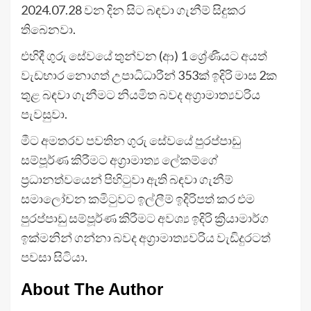
2024.07.28 වන දින සිට බඳවා ගැනීම් සිදුකර
තිබෙනවා.
එහිදී ගුරු සේවයේ තුන්වන (ආ) 1 ශ්‍රේණීයට අයත්
වැඩභාර නොගත් උපාධිධාරීන් 353ක් ඉදිරි මාස 2ක
තුළ බඳවා ගැනීමට නියමිත බවද අග්‍රාමාත්‍යවරිය
පැවසුවා.
මීට අමතරව පවතින ගුරු සේවයේ පුරප්පාඩු
සම්පූර්ණ කිරීමට අග්‍රාමාත්‍ය ලේකම්ගේ
ප්‍රධානත්වයෙන් පිහිටුවා ඇති බඳවා ගැනීම්
සමාලෝචන කමිටුවට ඉල්ලීම් ඉදිරිපත් කර එම
පුරප්පාඩු සම්පූර්ණ කිරීමට අවශ්‍ය ඉදිරි ක්‍රියාමාර්ග
ඉක්මනින් ගන්නා බවද අග්‍රාමාත්‍යවරිය වැඩිදුරටත්
පවසා සිටියා.
About The Author