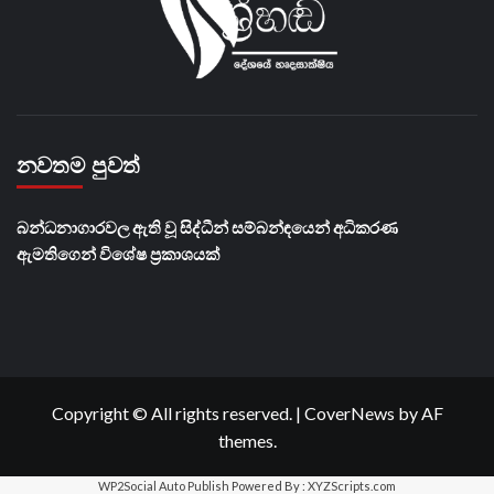
නවතම පුවත්
බන්ධනාගාරවල ඇති වූ සිද්ධීන් සම්බන්ඳයෙන් අධිකරණ
ඇමතිගෙන් විශේෂ ප්‍රකාශයක්
Copyright © All rights reserved.
|
CoverNews
by AF
themes.
WP2Social Auto Publish
Powered By :
XYZScripts.com