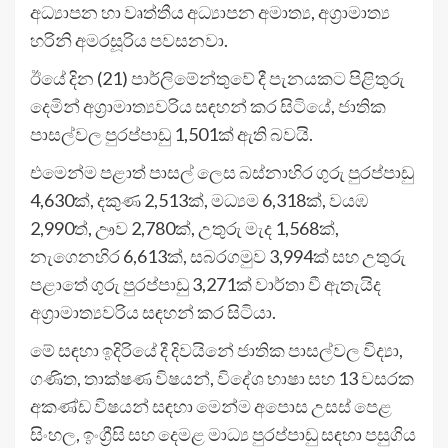
අධ්‍යාපන හා වෘත්තීය අධ්‍යාපන අමාත්‍ය, අග්‍රාමාත්‍ය
හරිනි අමරසූරිය පවසනවා.
ඊයේ දින (21) පාර්ලිමේන්තුවේ දී පැනයකට පිළිතුරු
දෙමින් අග්‍රාමාත්‍යවරිය සඳහන් කර සිටියේ, ජාතික
පාසල්වල පුරප්පාඩු 1,501ක් ඇති බවයි.
එමෙන්ම පළාත් පාසල් ලෙස බස්නාහිර ගුරු පුරප්පාඩු
4,630ක්, දකුණ 2,513ක්, මධ්‍යම 6,318ක්, වයඹ
2,990ත්, ඌව 2,780ක්, උතුරු මැද 1,568ක්,
නැගෙනහිර 6,613ක්, සබරගමුව 3,994ක් සහ උතුරු
පළාතේ ගුරු පුරප්පාඩු 3,271ක් වාර්තා වී ඇතැයිද
අග්‍රාමාත්‍යවරිය සඳහන් කර සිටියා.
මේ සඳහා ඉදිරියේ දී දිවයිනේ ජාතික පාසල්වල විද්‍යා,
ගණිත, තාක්ෂණ විෂයන්, විදේශ භාෂා සහ 13 වසරක
අකණ්ඩ විෂයන් සඳහා මෙන්ම අපොස උසස් පෙළ
සිංහල, ඉංග්‍රීසි සහ දෙමළ මාධ්‍ය පුරප්පාඩු සඳහා පසුගිය