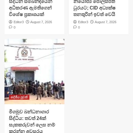
සිද්ධීන් සම්බන්ඳයෙන්
නියෝජ්‍ය පොලිස්පති
අධිකරණ ඇමතිගෙන්
ධුරයට; CID අධ්‍යක්ෂ
විශේෂ ප්‍රකාශයක්
තනතුරින් ඉවත් වෙයි
Editor3
August 7, 2026
Editor3
August 7, 2026
0
0
දේශීය පුවත්
මීගමුව බන්ධනාගාර
සිද්ධිය: තවත් 24ක්
සැකකරුවන් ලෙස නම්
කරන්න අවසරය