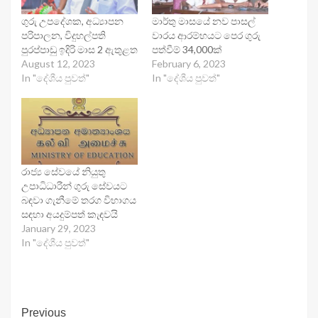
ගුරු උපදේශක, අධ්‍යාපන
මාර්තු මාසයේ නව පාසල්
පරිපාලන, විදුහල්පති
වාරය ආරම්භයට පෙර ගුරු
පුරප්පාඩු ඉදිරි මාස 2 ඇතුළත
පත්වීම් 34,000ක්
August 12, 2023
February 6, 2023
In "දේශීය පුවත්"
In "දේශීය පුවත්"
රාජ්‍ය සේවයේ නියුතු
උපාධිධාරීන් ගුරු සේවයට
බඳවා ගැනීමේ තරග විභාගය
සඳහා අයදුම්පත් කැඳවයි
January 29, 2023
In "දේශීය පුවත්"
Continue
Previous