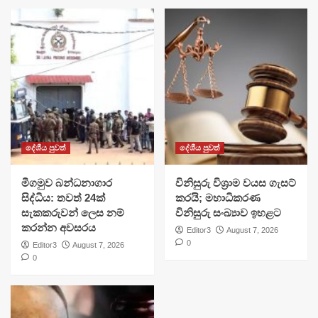
දේශීය පුවත්
දේශීය පුවත්
මීගමුව බන්ධනාගාර
විනිසුරු විශ්‍රාම වයස ගැසට්
සිද්ධිය: තවත් 24ක්
කරයි; මහාධිකරණ
සැකකරුවන් ලෙස නම්
විනිසුරු සංඛ්‍යාව ඉහළට
කරන්න අවසරය
Editor3
August 7, 2026
0
Editor3
August 7, 2026
0