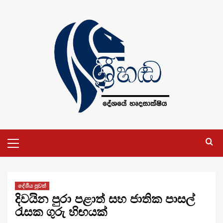
Skip
to
content
Primary
Menu
දේශීය පුවත්
දිවයින පුරා පළාත් සහ ජාතික පාසල්
රැසක ගුරු හිඟයක්