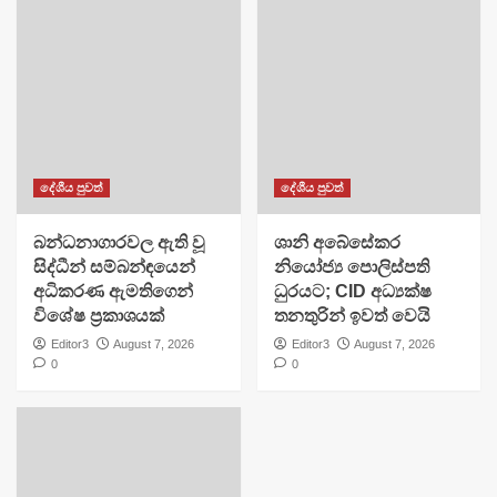
දේශීය පුවත්
දේශීය පුවත්
බන්ධනාගාරවල ඇති වූ
ශානි අබේසේකර
සිද්ධීන් සම්බන්ඳයෙන්
නියෝජ්‍ය පොලිස්පති
අධිකරණ ඇමතිගෙන්
ධුරයට; CID අධ්‍යක්ෂ
විශේෂ ප්‍රකාශයක්
තනතුරින් ඉවත් වෙයි
Editor3
August 7, 2026
Editor3
August 7, 2026
0
0