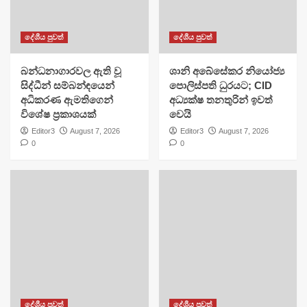
දේශීය පුවත්
දේශීය පුවත්
බන්ධනාගාරවල ඇති වූ
ශානි අබේසේකර නියෝජ්‍ය
සිද්ධීන් සම්බන්ඳයෙන්
පොලිස්පති ධුරයට; CID
අධිකරණ ඇමතිගෙන්
අධ්‍යක්ෂ තනතුරින් ඉවත්
විශේෂ ප්‍රකාශයක්
වෙයි
Editor3
August 7, 2026
Editor3
August 7, 2026
0
0
දේශීය පුවත්
දේශීය පුවත්