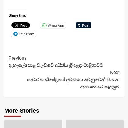
Share this:
WhatsApp
Telegram
Continue
Previous
ඇහැලේපොළ වලව්වේ අයිතිය ශ්‍රී දළඳා මාළිගාවට
Reading
Next
සංචාරක ක්ෂේත්‍රයේ අවශ්‍යතා වෙනුවෙන් වාහන
ආනයනයට සැලසුම්
More Stories