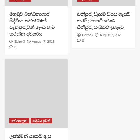
මීගමුව බන්ධනාගාර
විනිසුරු විශ්‍රාම වයස ගැසට්
සිද්ධිය: තවත් 24ක්
කරයි; මහාධිකරණ
සැකකරුවන් ලෙස නම්
විනිසුරු සංඛ්‍යාව ඉහළට
කරන්න අවසරය
Editor3
August 7, 2026
0
Editor3
August 7, 2026
0
දේශපාලන
දේශීය පුවත්
ලක්ෂ්මන් යාපාට ඇප