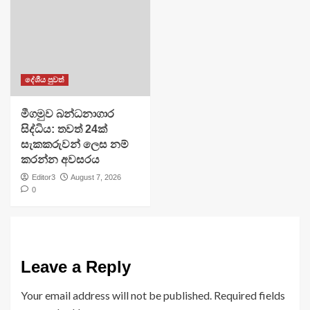
දේශීය පුවත්
මීගමුව බන්ධනාගාර
සිද්ධිය: තවත් 24ක්
සැකකරුවන් ලෙස නම්
කරන්න අවසරය
Editor3
August 7, 2026
0
Leave a Reply
Your email address will not be published.
Required fields