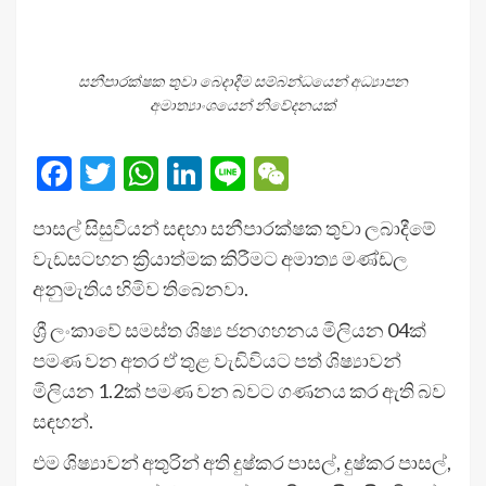
සනීපාරක්ෂක තුවා බෙදාදීම සම්බන්ධයෙන් අධ්‍යාපන
අමාත්‍යාංශයෙන් නිවේදනයක්
Facebook
Twitter
WhatsApp
LinkedIn
Line
WeChat
පාසල් සිසුවියන් සඳහා සනීපාරක්ෂක තුවා ලබාදීමේ
වැඩසටහන ක්‍රියාත්මක කිරීමට අමාත්‍ය මණ්ඩල
අනුමැතිය හිමිව තිබෙනවා.
ශ්‍රී ලංකාවේ සමස්ත ශිෂ්‍ය ජනගහනය මිලියන 04ක්
පමණ වන අතර ඒ තුළ වැඩිවියට පත් ශිෂ්‍යාවන්
මිලියන 1.2ක් පමණ වන බවට ගණනය කර ඇති බව
සඳහන්.
එම ශිෂ්‍යාවන් අතුරින් අති දුෂ්කර පාසල්, දුෂ්කර පාසල්,