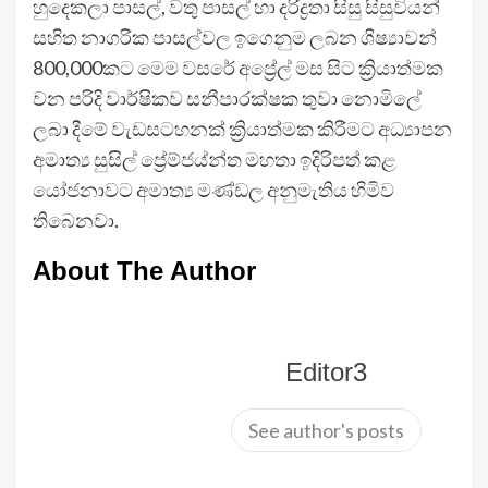
හුදෙකලා පාසල්, වතු පාසල් හා දරිද්‍රතා සිසු සිසුවියන්
සහිත නාගරික පාසල්වල ඉගෙනුම ලබන ශිෂ්‍යාවන්
800,000කට මෙම වසරේ අප්‍රේල් මස සිට ක්‍රියාත්මක
වන පරිදි වාර්ෂිකව සනීපාරක්ෂක තුවා නොමිලේ
ලබා දීමේ වැඩසටහනක් ක්‍රියාත්මක කිරීමට අධ්‍යාපන
අමාත්‍ය සුසිල් ප්‍රේම්ජය්න්ත මහතා ඉදිරිපත් කළ
යෝජනාවට අමාත්‍ය මණ්ඩල අනුමැතිය හිමිව
තිබෙනවා.
About The Author
Editor3
See author's posts