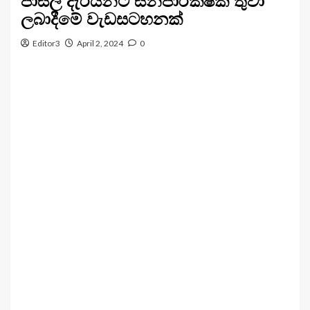
පාසල් දැරියන්ට සනීපාරක්ෂක තුවා
ලබාදීමේ වැඩසටහනක්
Editor3
April 2, 2024
0