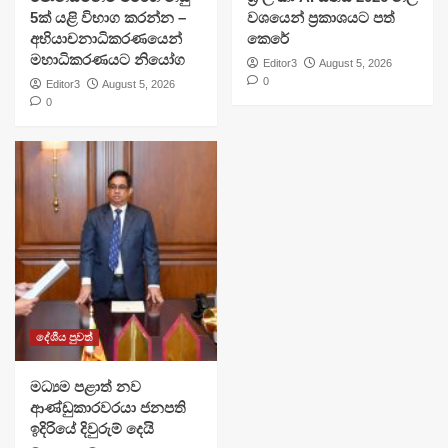
5ක් යළි විභාග කරන්න –
වශයෙන් ප්‍රකාශයට පත්
අභියාචනාධිකරණයෙන්
කෙරේ
මහාධිකරණයට නියෝග
Editor3
August 5, 2026
0
Editor3
August 5, 2026
0
දේශීය පුවත්
මධ්‍යම පළාත් නව
ආණ්ඩුකාරවරයා ජනපති
ඉදිරියේ දිවුරුම් දෙයි