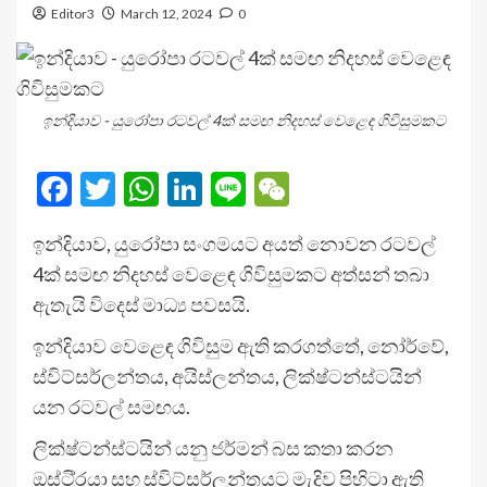
Editor3
March 12, 2024
0
ඉන්දියාව - යුරෝපා රටවල් 4ක් සමඟ නිදහස් වෙළෙඳ ගිවිසුමකට
Facebook
Twitter
WhatsApp
LinkedIn
Line
WeChat
ඉන්දියාව, යුරෝපා සංගමයට අයත් නොවන රටවල්
4ක් සමඟ නිදහස් වෙළෙඳ ගිවිසුමකට අත්සන් තබා
ඇතැයි විදෙස් මාධ්‍ය පවසයි.
ඉන්දියාව වෙළෙඳ ගිවිසුම ඇති කරගත්තේ, නෝර්වේ,
ස්විට්සර්ලන්තය, අයිස්ලන්තය, ලික්ෂ්ටන්ස්ටයින්
යන රටවල් සමඟය.
ලික්ෂ්ටන්ස්ටයින් යනු ජර්මන් බස කතා කරන
ඔස්ටි්‍රයා සහ ස්විට්සර්ලන්තයට මැදිව පිහිටා ඇති