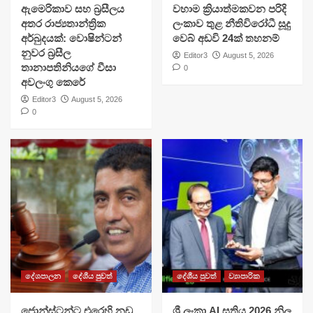
ඇමෙරිකාව සහ බ්‍රසීලය
වහාම ක්‍රියාත්මකවන පරිදි
අතර රාජ්‍යතාන්ත්‍රික
ලංකාව තුළ නීතිවිරෝධී සූදු
අර්බුදයක්: වොෂින්ටන්
වෙබ් අඩවි 24ක් තහනම්
නුවර බ්‍රසීල
Editor3
August 5, 2026
තානාපතිනියගේ වීසා
0
අවලංගු කෙරේ
Editor3
August 5, 2026
0
දේශපාලන
දේශීය පුවත්
දේශීය පුවත්
ව්‍යාපාරික
ජොන්ස්ටන්ට එරෙහි නඩු
ශ්‍රී ලංකා AI සතිය 2026 නිල