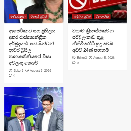
දේශපාලන
විදෙස් පුවත්
දේශීය පුවත්
ව්‍යාපාරික
ඇමෙරිකාව සහ බ්‍රසීලය
වහාම ක්‍රියාත්මකවන
අතර රාජ්‍යතාන්ත්‍රික
පරිදි ලංකාව තුළ
අර්බුදයක්: වොෂින්ටන්
නීතිවිරෝධී සූදු වෙබ්
නුවර බ්‍රසීල
අඩවි 24ක් තහනම්
තානාපතිනියගේ වීසා
Editor3
August 5, 2026
අවලංගු කෙරේ
0
Editor3
August 5, 2026
0