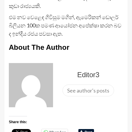
කුඩා රාජ්‍යයකි.
එම නව වෙළෙඳ ගිවිසුම මගින්, ඇමෙරිකන් ඩොලර්
බිලියන 100ක පමණ ආයෝජන අපේක්ෂා කරන බව
ද ඉන්දීය රජය පවසා ඇත.
About The Author
Editor3
See author's posts
Share this: