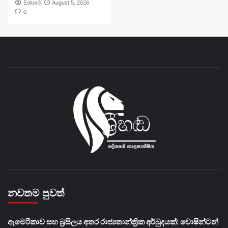
Editor3
August 5, 2026
0
නවතම පුවත්
ඇමෙරිකාව සහ බ්‍රසීලය අතර රාජ්‍යතාන්ත්‍රික අර්බුදයක්: වොෂින්ටන්