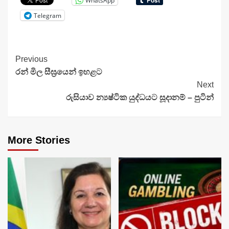
WhatsApp
Telegram
Continue
Previous
රන් මිල සීඝ්‍රයෙන් ඉහළට
Reading
Next
රුසියාව න්‍යෂ්ටික යුද්ධයට සූදානම් – පුටින්
More Stories