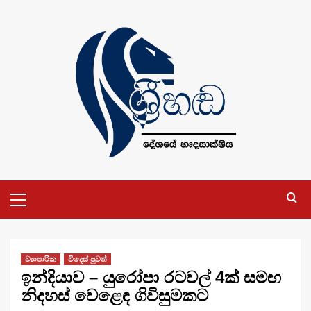
Skip
to
content
Primary
Menu
ව්‍යාපාරික
විදෙස් පුවත්
ඉන්දියාව – යුරෝපා රටවල් 4ක් සමඟ
නිදහස් වෙළෙඳ ගිවිසුමකට