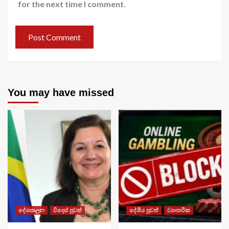
for the next time I comment.
You may have missed
දේශපාලන
විදෙස් පුවත්
දේශීය පුවත්
ව්‍යාපාරික