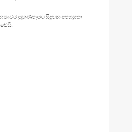
හජනතාවට මුහුණපෑමට සිදුවන අපහසුතා
වෙයි.