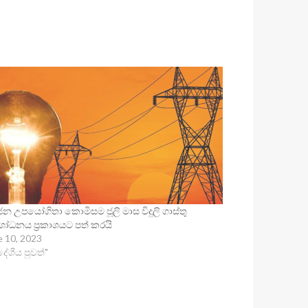
න උපයෝගිතා කොමිසම ජූලි මාස විදුලි ගාස්තු
ෝධනය ප්‍රකාශයට පත් කරයි
e 10, 2023
දේශීය පුවත්"