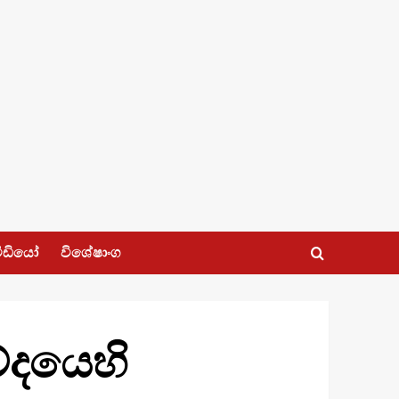
ීඩියෝ
විශේෂාංග
ේදයෙහි