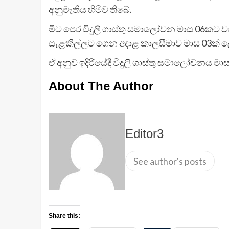
අනුමැතිය හිමිව තිබේ.
මීට පෙර විදුලි ගාස්තු සමාලෝචන මාස 06කට ව
සැළකිල්ලට ගෙන අදාළ කාලසීමාව මාස 03ක් 
ඒ අනුව ඉදිරියේදී විදුලි ගාස්තු සමාලෝචනය ම
About The Author
Editor3
See author's posts
Share this: