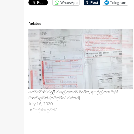
WhatsApp
Telegram
Related
පෙබරවාරි විදුලි බිලේ අගයම මාර්තු, අප්‍රේල් සහ මැයි
මාසවලටත් (සම්පූර්ණ විස්තර)
July 16, 2020
In "දේශීය පුවත්"