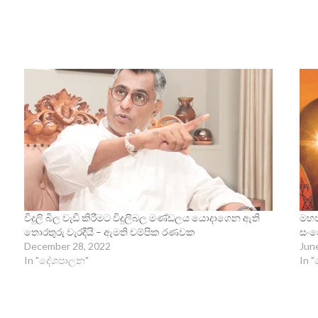
විදුලි බිල වැඩි කිරීමට විදුලිබල මණ්ඩලය යොදාගෙන ඇති
මහජ
තොරතුරු වැරදීයි – ඇමති චම්පික රණවක
සංශ
December 28, 2022
Jun
In "දේශපාලන"
In "