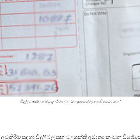
විදුලි ගාස්තු සමාලෝචන කරන ක්‍රමවේදයෙහි වෙනසක්
ා අඩුකිරීම සඳහා විදුලිබල සහ බලශක්ති අමාත්‍ය කංචන විජ