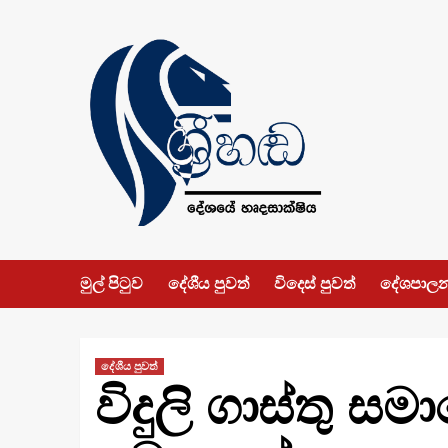
Skip
to
content
මුල් පිටුව
දේශීය පුවත්
විදෙස් පුවත්
දේශපාල
දේශීය පුවත්
විදුලි ගාස්තු 