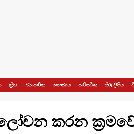
න
ක්‍රීඩා
ව්‍යාපාරික
සෞඛ්‍යය
පාරිසරික
තීරු ලිපිය
ව
සමාලෝචන කරන ක්‍රමව