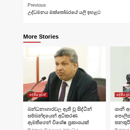
Continue
Previous
උද්ධමනය ඔක්තෝබරයේ යලි ඉහළට
Reading
More Stories
දේශීය පුවත්
දේශීය පුව
බන්ධනාගාරවල ඇති වූ සිද්ධීන්
ශානි 
සම්බන්ඳයෙන් අධිකරණ
පොලිස්
ඇමතිගෙන් විශේෂ ප්‍රකාශයක්
තනතුරි