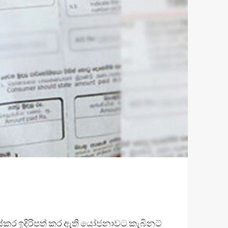
ේසේකර ඉදිරිපත් කර ඇති යෝජනාවට කැබිනට්