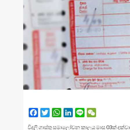
Facebook
Twitter
WhatsApp
LinkedIn
Line
WeChat
විදුලි ගාස්තු සමාලෝචන කාලය මාස 03ක් දක්ව