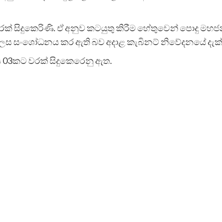
රක් සිදුකෙරිණි. ඒ අනුව කටයුතු කිරීම හේතුවෙන් පොදු ම
ලෙස සංශෝධනය කර ඇති බව අදාළ කැබිනට් නිවේදනයේ දැක්
ාස 03කට වරක් සිදුකෙරෙනු ඇත.