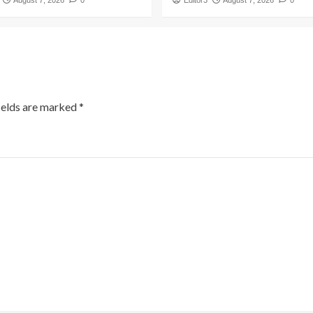
August 7, 2026
0
Editor3
August 7, 2026
0
ields are marked
*