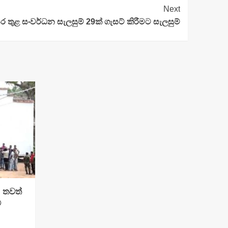
Next
 තුළ සංවර්ධන සැලසුම් 29ක් ගැසට් කිරීමට සැලසුම්
: තවත්
්