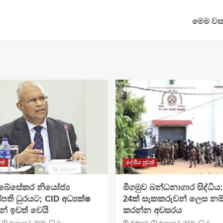
මෙම වසර
ත්
දේශීය පුවත්
අබේසේකර නියෝජ්‍ය
මීගමුව බන්ධනාගාර සිද්ධිය
පති ධුරයට; CID අධ්‍යක්ෂ
24ක් සැකකරුවන් ලෙස නම
න් ඉවත් වෙයි
කරන්න අවසරය