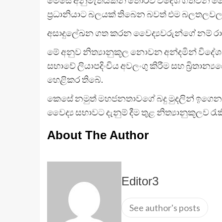
ප්‍රධානියාට බලයක් තිබෙන බවත් එම බලතලවලට
අසාදුලේඛන ගත කරන වෛද්‍යවරුන්ගේ නම් රාජ්‍
මේ අනුව නිත්‍යානුකූල නොවන අන්දමින් විදේශයන
සභාවේ ලියාපදිංචිය අවලංගු කිරීම සහ බ්‍රිතාන්
හෙළිකර තිබේ.
කෙසේ නමුත් මහජනතාවගේ බදු මුදලින් ‌ඉගෙන ගන
වෛද්‍ය සභාවට දැනුම් දීම තුළ නිත්‍යානුකූලව 
About The Author
Editor3
See author's posts