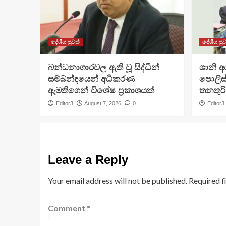
දේශීය පුවත්
දේශීය පුව
බන්ධනාගාරවල ඇති වූ සිද්ධීන්
ශානි 
සම්බන්ඳයෙන් අධිකරණ
පොලිස්
ඇමතිගෙන් විශේෂ ප්‍රකාශයක්
තනතුරි
Editor3
August 7, 2026
0
Editor3
Leave a Reply
Your email address will not be published.
Required f
Comment
*