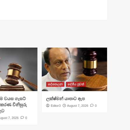
දේශපාලන
දේශීය පුවත්
්‍රාම වයස ගැසට්
ලක්ෂ්මන් යාපාට ඇප
ිකරණ විනිසුරු
Editor3
August 7, 2026
0
ළට
ugust 7, 2026
0