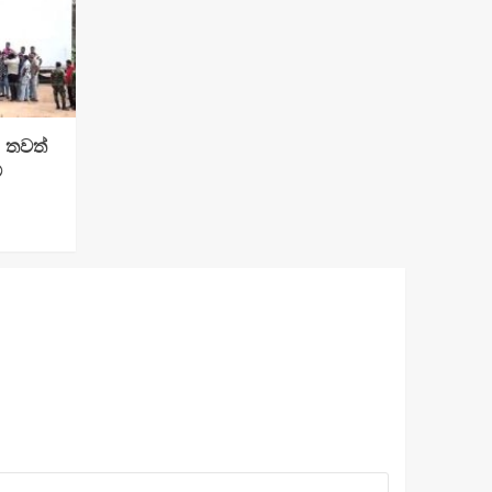
: තවත්
්