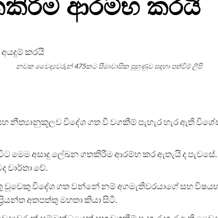
කිරීම ආරම්භ කරයි
නවක වෛද්‍යවරුන් 475කට සීමාවාසික පුහුණුව සදහා පත්වීම් ලිපි
සහ නීත්‍යානුකූලව විදේශ ගත වී වගකීම් පැහැර හැර ඇති විශ
විට මෙම අසාදු ලේඛන ගතකිරීම ආරම්භ කර ඇතැයි ද පැවසේ. 
 වාර්තා වේ.
 නියුතු වූවෙකු විදේශ ගත වන්නේ නම් අගමැතිවරයාගේ සහ වි
රියන්ත අතපත්තු මහතා කියා සිටී.
‍යවරුන් සම්බන්ධයෙන් සහ වගකීම් පැහැර හැර ඇති වෛද්‍