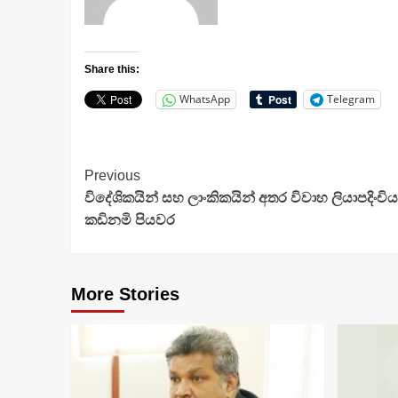
Share this:
WhatsApp
Telegram
Continue
Previous
විදේශිකයින් සහ ලාංකිකයින් අතර විවාහ ලියාපදිංචියට
Reading
කඩිනමි පියවර
More Stories