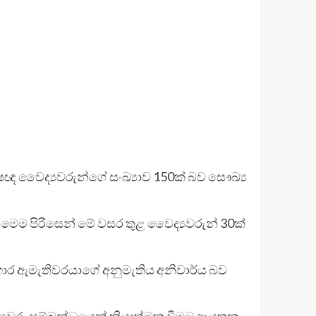
ේෂඥ වෛද්‍යවරුන්ගේ සංඛ්‍යාව 150ක් බව සෞඛ්‍ය
මෙම පිරිසෙන් මේ වසර තුළ වෛද්‍යවරුන් 30ක්
ෂයභාර ඇමැතිවරයාගේ අනුමැතිය අනිවාර්ය බව
යවරු සම්බන්ධයෙන් ක්‍රියාත්මක වීමට ආයතන