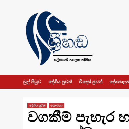
Skip
to
content
මුල් පිටුව
දේශීය පුවත්
විදෙස් පුවත්
දේශපාල
දේශීය පුවත්
සෞඛ්‍යය
වගකීම් පැහැර 