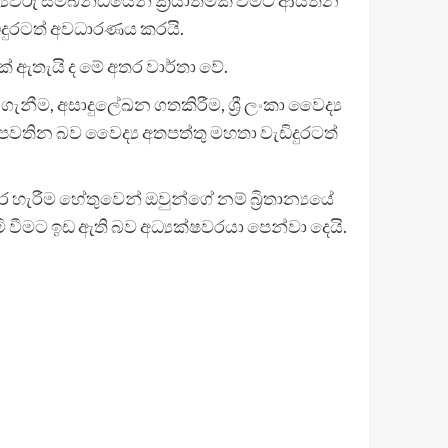
ිදුරටත් අවධාරණය කරයි.
් ඇතැයි ද මේ අතර වාර්තා වේ.
නීම, අසාදුලේඛන ගතකිරීම, ශ්‍රී ලංකා වෛද්‍ය
න් පවතින බව වෛද්‍ය අතපත්තු මහතා වැඩිදුරටත්
ැරීම හේතුවෙන් ඔවුන්ගේ නම් බ්‍රිතාන්‍යයේ
ි වීමට ඉඩ ඇති බව අධ්‍යක්ෂවරයා පෙන්වා දෙයි.