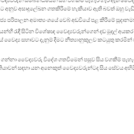
 අනුව අසාදුලේඛන ගතකිරීමේ හැකියාව ඇති බවත් ඔහු වැඩ
ය පරිපාලන අමාත්‍යංශයේ වෙබ් අඩවියේ පළ කිරීමේ සූදානමක
්හී රැඳී සිටින විශේෂඥ වෛද්‍යවරුන්ගෙන් දඩ මුදල් අයකර ගැ
‍යයේ වෛද්‍ය සභාවට දැනුම් දීමට නීත්‍යානුකූලව කටයුතු කරමි
්නා වෛද්‍යවරු විදේශ ගතවීමෙන් පසුව සිය වගකීම් පැහැර හ
රැකියාවන් සඳහා යන අනෙකුත් වෛද්‍යවරුන්ටද සිය සේවය අහිම