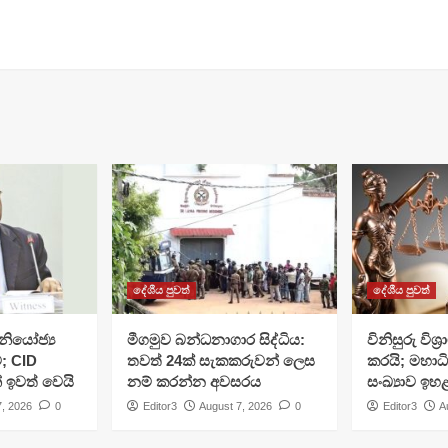
දේශීය පුවත්
දේශීය පුවත්
ියෝජ්‍ය
මීගමුව බන්ධනාගාර සිද්ධිය:
විනිසුරු විශ
; CID
තවත් 24ක් සැකකරුවන් ලෙස
කරයි; මහාධ
් ඉවත් වෙයි
නම් කරන්න අවසරය
සංඛ්‍යාව ඉහ
7, 2026
0
Editor3
August 7, 2026
0
Editor3
A