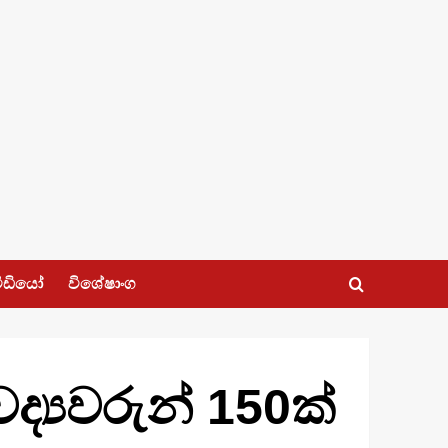
ීඩියෝ
විශේෂාංග
්‍යවරුන් 150ක්