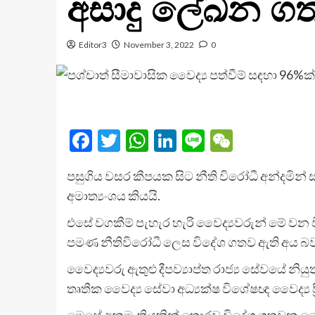
අසාදු ලේඛන ගත
Editor3
November 3, 2022
0
Facebook
Twitter
WhatsApp
LinkedIn
Line
WeChat
පසුගිය වසර කීපයක සිට නීති විරෝධී අන්දමින් 
අමාත්‍යංශය කියයි.
එසේ වගකීම් පැහැර හැරි වෛද්‍යවරුන් මේ වන 
පමණ නීතිවිරෝධී ලෙස විදේශ ගතව ඇති අය බවද
වෛද්‍යවරු ඇතුළු දීපව්‍යාප්ත රාජ්‍ය සේවයේ
තෘතීක වෛද්‍ය සේවා අධ්‍යක්ෂ විශේෂඥ වෛද්‍ය ප්‍
මෙසේ අනුමැතියකින් තොරව විදේශ ගතවන වෛද්