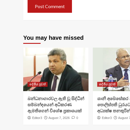
You may have missed
දේශීය පුවත්
දේශීය පුවත්
බන්ධනාගාරවල ඇති වූ සිද්ධීන්
ශානි අබේසේකර න
සම්බන්ඳයෙන් අධිකරණ
පොලිස්පති ධුරයට
ඇමතිගෙන් විශේෂ ප්‍රකාශයක්
අධ්‍යක්ෂ තනතුරින
Editor3
August 7, 2026
0
Editor3
August 