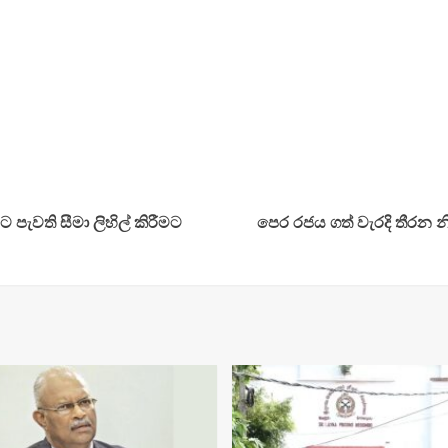
 පැවති සීමා ලිහිල් කිරීමට
පෙර රජය ගත් වැරදි තීරන න