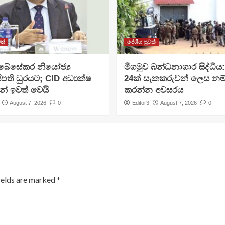
ත්
දේශීය පුවත්
අබේසේකර නියෝජ්‍ය
මීගමුව බන්ධනාගාර සිද්ධිය
පති ධුරයට; CID අධ්‍යක්ෂ
24ක් සැකකරුවන් ලෙස නම
න් ඉවත් වෙයි
කරන්න අවසරය
August 7, 2026
0
Editor3
August 7, 2026
0
ields are marked
*