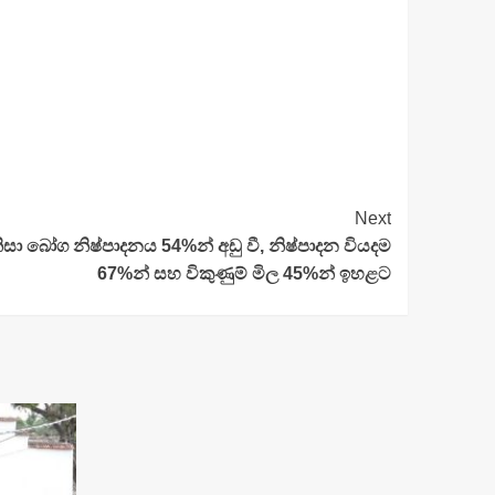
Next
ිසා බෝග නිෂ්පාදනය 54%න් අඩු වී, නිෂ්පාදන වියදම
67%න් සහ විකුණුම් මිල 45%න් ඉහළට