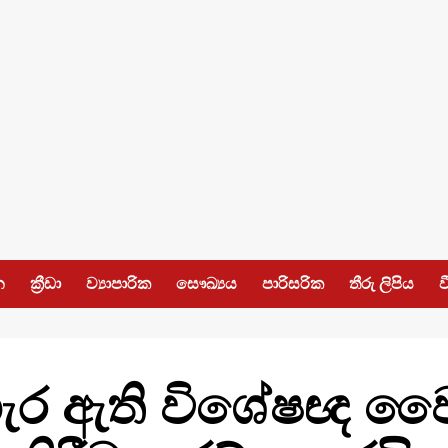
න
ක්‍රීඩා
ව්‍යාපාරික
සෞඛ්‍යය
පාරිසරික
තීරු ලිපිය
ව
හැර ඇති විශේෂඥ වෛද