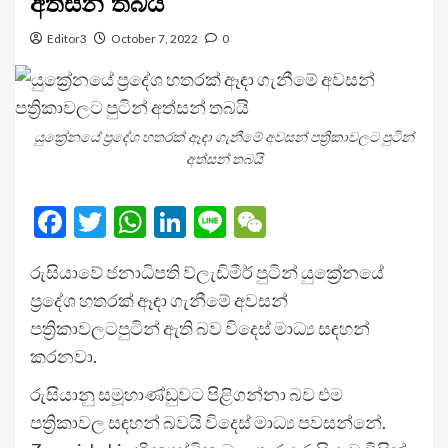
අත්සන් තබයි
Editor3
October 7, 2022
0
යුක්‍රේනයේ ප්‍රදේශ හතරක් ඈඳා ගැනීමේ අවසන් පත්‍රිකාවලට පුටින්
අත්සන් තබයි
Facebook
Twitter
WhatsApp
LinkedIn
Line
WeChat
රුසියාවේ ජනාධිපති ව්ලැඩිමීර් පුටින් යුක්‍රේනයේ
ප්‍රදේශ හතරක් ඈඳා ගැනීමේ අවසන්
පත්‍රිකාවලටපුටින් ඇති බව විදෙස් මාධ්‍ය සඳහන්
කරනවා.
රුසියානු සමූහාණ්ඩුවට පිළිගන්නා බව එම
පත්‍රිකාවල සඳහන් බවයි විදෙස් මාධ්‍ය පවසන්නේ.