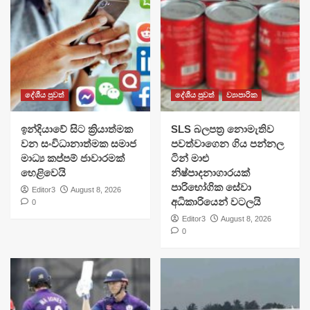
දේශීය පුවත්
දේශීය පුවත්
ව්‍යාපාරික
​ඉන්දියාවේ සිට ක්‍රියාත්මක
SLS බලපත්‍ර නොමැතිව
වන සංවිධානාත්මක සමාජ
පවත්වාගෙන ගිය පන්නල
මාධ්‍ය කප්පම් ජාවාරමක්
ටින් මාළු
හෙළිවෙයි
නිෂ්පාදනාගාරයක්
පාරිභෝගික සේවා
Editor3
August 8, 2026
අධිකාරියෙන් වටලයි
0
Editor3
August 8, 2026
0