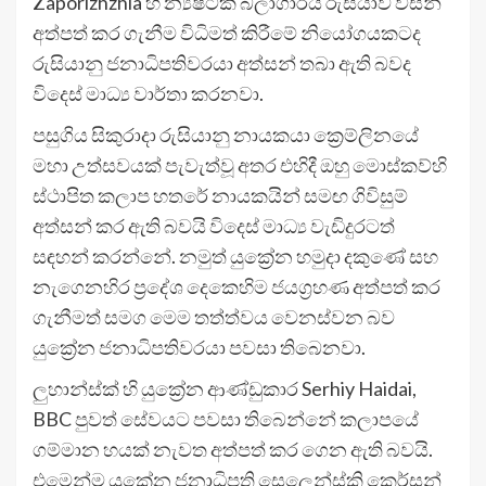
Zaporizhzhia හි න්‍යෂ්ටික බලාගාරය රුසියාව විසින්
අත්පත් කර ගැනීම විධිමත් කිරීමේ නියෝගයකටද
රුසියානු ජනාධිපතිවරයා අත්සන් තබා ඇති බවද
විදෙස් මාධ්‍ය වාර්තා කරනවා.
පසුගිය සිකුරාදා රුසියානු නායකයා ක්‍රෙම්ලිනයේ
මහා උත්සවයක් පැවැත්වූ අතර එහිදී ඔහු මොස්කව්හි
ස්ථාපිත කලාප හතරේ නායකයින් සමඟ ගිවිසුම්
අත්සන් කර ඇති බවයි විදෙස් මාධ්‍ය වැඩිදුරටත්
සඳහන් කරන්නේ. නමුත් යුක්‍රේන හමුදා දකුණේ සහ
නැගෙනහිර ප්‍රදේශ දෙකෙහිම ජයග්‍රහණ අත්පත් කර
ගැනීමත් සමග මෙම තත්ත්වය වෙනස්වන බව
යුක්‍රේන ජනාධිපතිවරයා පවසා තිබෙනවා.
ලුහාන්ස්ක් හි යුක්‍රේන ආණ්ඩුකාර Serhiy Haidai,
BBC පුවත් සේවයට පවසා තිබෙන්නේ කලාපයේ
ගම්මාන හයක් නැවත අත්පත් කර ගෙන ඇති බවයි.
එමෙන්ම යුක්‍රේන ජනාධිපති සෙලෙන්ස්කි කෙර්සන්