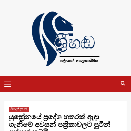
Skip
to
content
Primary
Menu
විදෙස් පුවත්
යුක්‍රේනයේ ප්‍රදේශ හතරක් ඈඳා
ගැනීමේ අවසන් පත්‍රිකාවලට පුටින්