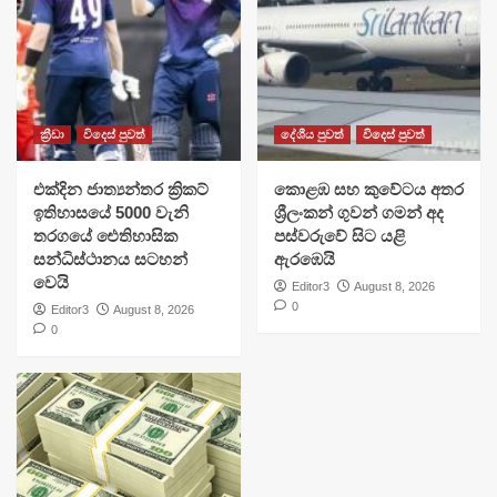
ක්‍රීඩා
විදෙස් පුවත්
දේශීය පුවත්
විදෙස් පුවත්
එක්දින ජාත්‍යන්තර ක්‍රිකට්
​කොළඹ සහ කුවේටය අතර
ඉතිහාසයේ 5000 වැනි
ශ්‍රීලංකන් ගුවන් ගමන් අද
තරගයේ ඓතිහාසික
පස්වරුවේ සිට යළි
සන්ධිස්ථානය සටහන්
ඇරඹෙයි
වෙයි
Editor3
August 8, 2026
0
Editor3
August 8, 2026
0