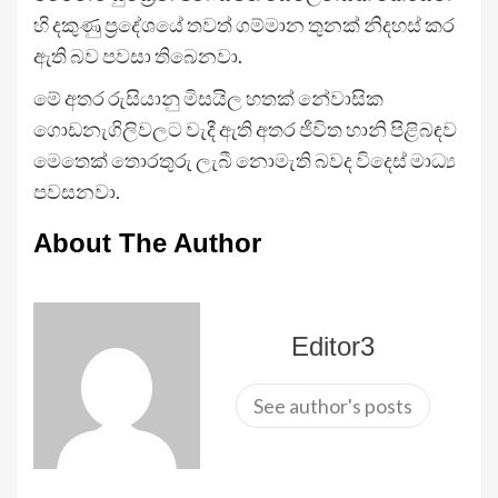
හි දකුණු ප්‍රදේශයේ තවත් ගම්මාන තුනක් නිදහස් කර
ඇති බව පවසා තිබෙනවා.
මේ අතර රුසියානු මිසයිල හතක් නේවාසික
ගොඩනැගිලිවලට වැදී ඇති අතර ජීවිත හානි පිළිබඳව
මෙතෙක් තොරතුරු ලැබී නොමැති බවද විදෙස් මාධ්‍ය
පවසනවා.
About The Author
Editor3
See author's posts