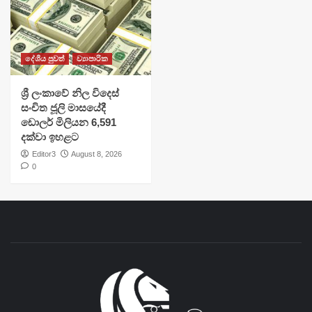
දේශීය පුවත්
ව්‍යාපාරික
ශ්‍රී ලංකාවේ නිල විදෙස්
සංචිත ජූලි මාසයේදී
ඩොලර් මිලියන 6,591
දක්වා ඉහළට
Editor3
August 8, 2026
0