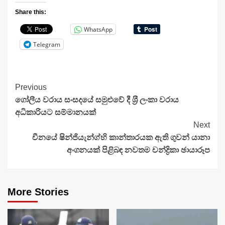
Share this:
WhatsApp
Telegram
Continue
Previous
ගෝලීය වරාය සංසදයේ සමුළුවේ දී ශ‍්‍රී ලංකා වරාය
Reading
අධිකාරියට සම්මානයක්
Next
චීනයේ ෂින්ජියැන්ග්හි කාන්තාරයක ඇති ගුවන් යානා
අංගනයක් පිළිබඳ නවතම චන්ද්‍රිකා ඡායාරූප
More Stories