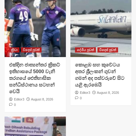
ක්‍රීඩා
විදෙස් පුවත්
දේශීය පුවත්
විදෙස් පුවත්
එක්දින ජාත්‍යන්තර ක්‍රිකට්
​කොළඹ සහ කුවේටය
ඉතිහාසයේ 5000 වැනි
අතර ශ්‍රීලංකන් ගුවන්
තරගයේ ඓතිහාසික
ගමන් අද පස්වරුවේ සිට
සන්ධිස්ථානය සටහන්
යළි ඇරඹෙයි
වෙයි
Editor3
August 8, 2026
0
Editor3
August 8, 2026
0