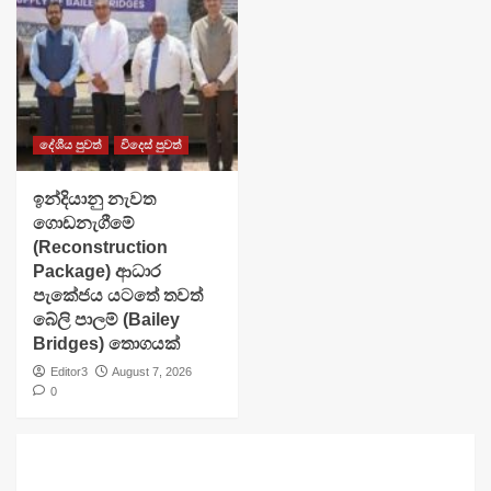
දේශීය පුවත්
විදෙස් පුවත්
ඉන්දියානු නැවත
ගොඩනැගීමේ
(Reconstruction
Package) ආධාර
පැකේජය යටතේ තවත්
බේලි පාලම් (Bailey
Bridges) තොගයක්
Editor3
August 7, 2026
0