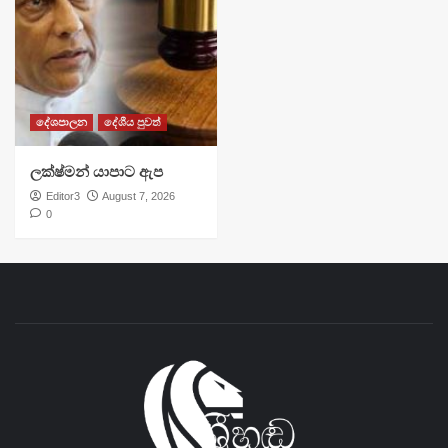
දේශපාලන
දේශීය පුවත්
ලක්ෂ්මන් යාපාට ඇප
Editor3
August 7, 2026
0