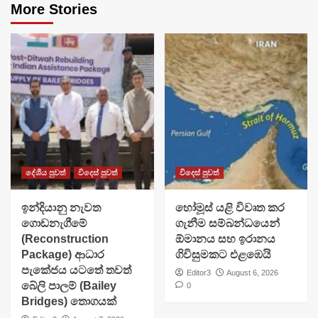
More Stories
දේශීය පුවත්
විදෙස් පුවත්
විදෙස් පුවත්
ඉන්දියානු නැවත
හෝමූස් යළි විවෘත කර
ගොඩනැගීමේ
ගැනීම සම්බන්ධයෙන්
(Reconstruction
ඕමානය සහ ඉරානය
Package) ආධාර
ගිවිසුමකට එළඹෙයි
පැකේජය යටතේ තවත්
Editor3
August 6, 2026
බේලි පාලම් (Bailey
0
Bridges) තොගයක්