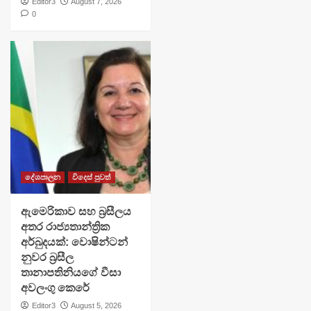
Editor3
August 7, 2026
0
දේශපාලන
විදෙස් පුවත්
ඇමෙරිකාව සහ බ්‍රසීලය
අතර රාජ්‍යතාන්ත්‍රික
අර්බුදයක්: වොෂින්ටන්
නුවර බ්‍රසීල
තානාපතිනියගේ වීසා
අවලංගු කෙරේ
Editor3
August 5, 2026