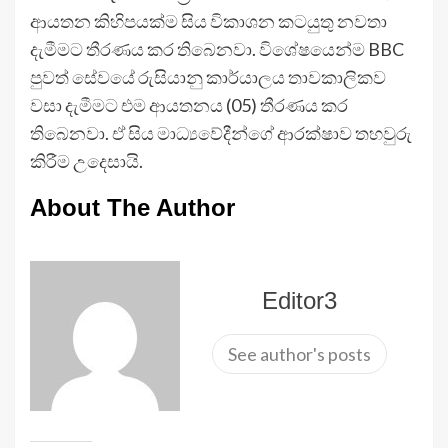
ආයතන කිහිපයක්ම සිය විකාශන කටයුතු නවතා
දැමීමට තීරණය කර තිබෙනවා. විශේෂයෙන්ම BBC
පුවත් සේවයේ රුසියානු කාර්යාලය තාවකාලිකව
වසා දැමීමට එම ආයතනය (05) තීරණය කර
තිබෙනවා. ඒ සිය මාධ්‍යවේදීන්ගේ ආරක්ෂාව තහවුරු
කිරීම උදෙසායි.
About The Author
Editor3
See author's posts