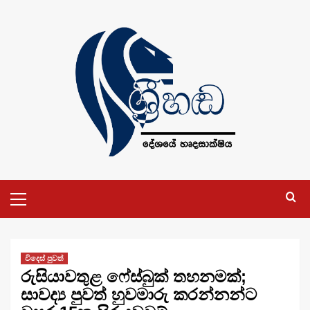
Skip
to
content
Primary
Menu
විදෙස් පුවත්
රුසියාවතුළ ෆේස්බුක් තහනමක්;
සාවද්‍ය පුවත් හුවමාරු කරන්නන්ට