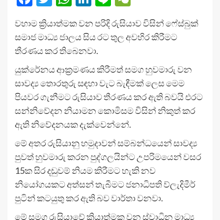
වහාම ක්‍රියාත්මක වන පරිදි රුසියාව විසින් ෆේස්බුක්
සමාජ මාධ්‍ය ජාලය සිය රට තුල අවහිර කිරීමට
තීරණය කර තිබෙනවා.
යුක්රේනය ආක්‍රමණය කිරීමත් සමග හුවමාරු වන
සාවද්‍ය තොරතුරු සඳහා වැට බැඳීමක් ලෙස මෙම
පියවර ගැනීමට රුසියාව තීරණය කර ඇති බවයි එරට
සන්නිවේදන නියාමන කොමිසම විසින් නිකුත් කර
ඇති නිවේදනයක දැක්වෙන්නේ.
මේ අතර රුසියානු හමුදාවන් සම්බන්ධයෙන් සාවද්‍ය
පුවත් හුවමාරු කරන පුද්ගලයින්ට උපරිමයෙන් වසර
15ක සිර දඬුවම් නියම කිරීමට හැකි නව
නියෝගයකට අත්සන් තැබීමට ජනාධිපති ව්ලැදිමීර්
පුටින් කටයුතු කර ඇති බව වාර්තා වනවා.
මේ සමග රුසියාවේ ක්‍රියාත්මක වන ස්වාධින මාධ්‍ය