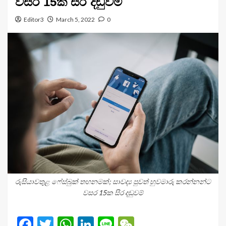
වසර 15ක සිර දඬුවම්
Editor3
March 5, 2022
0
රුසියාවතුළ ෆේස්බුක් තහනමක්; සාවද්‍ය පුවත් හුවමාරු කරන්නන්ට
වසර 15ක සිර දඬුවම්
Facebook
Twitter
WhatsApp
LinkedIn
Line
WeChat