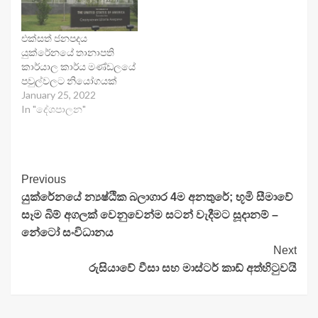
එක්සත් ජනපදය
යුක්රේනයේ තානාපති
කාර්යාල කාර්ය මණ්ඩලයේ
පවුල්වලට නියෝගයක්
January 25, 2022
In "දේශපාලන"
Continue
Previous
යුක්රේනයේ න්‍යෂ්ඨික බලාගාර 4ම අනතුරේ; භූමි සීමාවේ
Reading
සෑම බිම් අගලක් වෙනුවෙන්ම සටන් වැදීමට සූදානම් –
නේටෝ සංවිධානය
Next
රුසියාවේ වීසා සහ මාස්ටර් කාඩ් අත්හිටුවයි