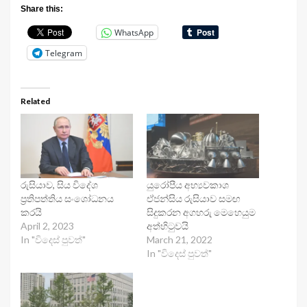
Share this:
WhatsApp
Telegram
Related
රුසියාව, සිය විදේශ
යුරෝපීය අභ්‍යවකාශ
ප්‍රතිපත්තිය සංශෝධනය
ඒජන්සිය රුසියාව සමඟ
කරයි
සිදුකරන අගහරු මෙහෙයුම
April 2, 2023
අත්හිටුවයි
In "විදෙස් පුවත්"
March 21, 2022
In "විදෙස් පුවත්"