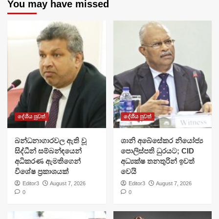
You may have missed
දේශීය පුවත්
දේශීය පුවත්
බන්ධනාගාරවල ඇති වූ
ශානි අබේසේකර නියෝජ්‍ය
සිද්ධීන් සම්බන්ඳයෙන්
පොලිස්පති ධුරයට; CID
අධිකරණ ඇමතිගෙන්
අධ්‍යක්ෂ තනතුරින් ඉවත්
විශේෂ ප්‍රකාශයක්
වෙයි
Editor3
August 7, 2026
Editor3
August 7, 2026
0
0