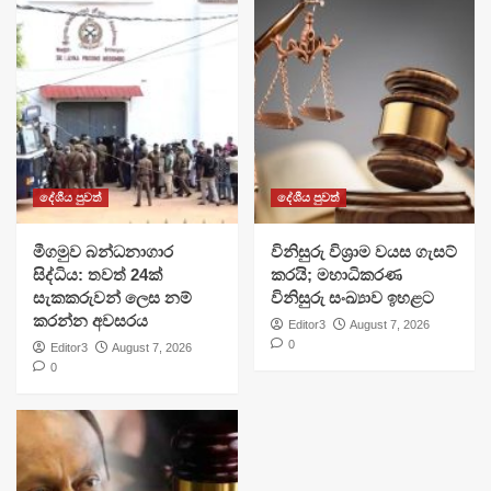
දේශීය පුවත්
දේශීය පුවත්
මීගමුව බන්ධනාගාර
විනිසුරු විශ්‍රාම වයස ගැසට්
සිද්ධිය: තවත් 24ක්
කරයි; මහාධිකරණ
සැකකරුවන් ලෙස නම්
විනිසුරු සංඛ්‍යාව ඉහළට
කරන්න අවසරය
Editor3
August 7, 2026
0
Editor3
August 7, 2026
0