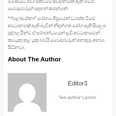
මරණයට පවා පත්වීමේ අවදානමක් ඇති බවයි
වෛද්‍යවරුන් සඳහන් කරන්නේ.
“ෆ්ලෝරෝනා” රෝගය ශීඝ්‍රයෙන් ව්‍යාප්ත වීමේ
අවධානමක් ඇති බැවින් නිදන්ගත රෝග ඇති සියලුම
පුද්ගලයින්ට ඒ සම්බන්ධයෙන් දැඩි අවධානමෙන්
කටයුතු කළ යුතු බවයි වෛද්‍යවරුන් අනතුරු අඟවා
සිටිනවා.
About The Author
Editor3
See author's posts