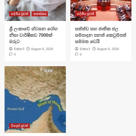
දේශීය පුවත්
සෞඛ්‍යය
දේශීය පුවත්
ශ්‍රී ලංකාවේ ශ්වසන රෝග
සත්ත්ව සහ ජාතික ජල
නිසා වාර්ෂිකව 7000ක්
සම්පාදන පනත් කෙටුම්පත්
මරුට
සම්මත වෙයි
Editor3
August 6, 2026
Editor3
August 6, 2026
0
0
විදෙස් පුවත්