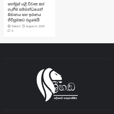
හෝමූස් යළි විවෘත කර
ගැනීම සම්බන්ධයෙන්
ඕමානය සහ ඉරානය
ගිවිසුමකට එළඹෙයි
Editor3
August 6, 2026
0