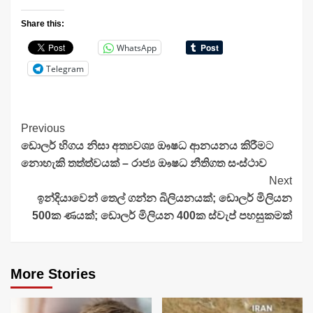
Share this:
WhatsApp
Telegram
Continue
Previous
ඩොලර් හිගය නිසා අත්‍යවශ්‍ය ඖෂධ ආනයනය කිරීමට
Reading
නොහැකි තත්ත්වයක් – රාජ්‍ය ඖෂධ නීතිගත සංස්ථාව
Next
ඉන්දියාවෙන් තෙල් ගන්න බිලියනයක්; ඩොලර් මිලියන
500ක ණයක්; ඩොලර් මිලියන 400ක ස්වැප් පහසුකමක්
More Stories