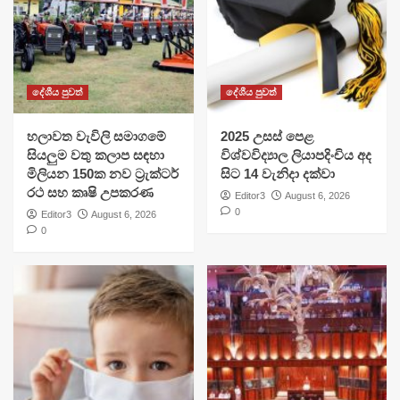
දේශීය පුවත්
දේශීය පුවත්
හලාවත වැවිලි සමාගමේ
​2025 උසස් පෙළ
සියලුම වතු කලාප සඳහා
විශ්වවිද්‍යාල ලියාපදිංචිය අද
මිලියන 150ක නව ට්‍රැක්ටර්
සිට 14 වැනිදා දක්වා
රථ සහ කෘෂි උපකරණ
Editor3
August 6, 2026
0
Editor3
August 6, 2026
0