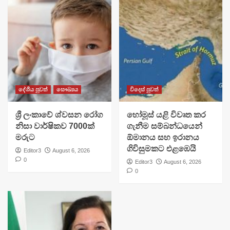
දේශීය පුවත්
සෞඛ්‍යය
විදෙස් පුවත්
ශ්‍රී ලංකාවේ ශ්වසන රෝග
හෝමූස් යළි විවෘත කර
නිසා වාර්ෂිකව 7000ක්
ගැනීම සම්බන්ධයෙන්
මරුට
ඕමානය සහ ඉරානය
ගිවිසුමකට එළඹෙයි
Editor3
August 6, 2026
0
Editor3
August 6, 2026
0