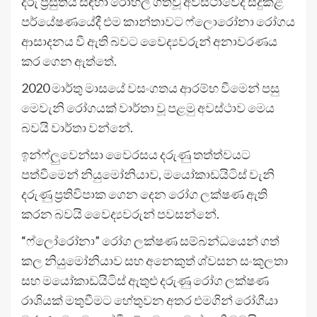
දරු ප්‍රසුතිය සඳහා රෝහල් ගතවූ අවස්ථාවේදී සිදුකළ
පර්යේෂණයේදී එම කාන්තාවට ෆ්ලොරෝනා රෝගය
ආසාදනය වී ඇති බවට වෛද්‍යවරුන් අනාවරණය
කර ගෙන ඇත්තේ.
2020 මාර්තු මාසයේ වසංගතය ආරම්භ වීමෙන් පසු
මෙවැනි රෝගයක් වාර්තා වූ පළමු අවස්ථාව මෙය
බවයි වාර්තා වන්නේ.
ඉන්ෆ්ලුවෙන්සා වෛරසය දරුණු තත්ත්වයට
පත්වීමෙන් නියුමෝනියාව, මයෝකාඩයිටිස් වැනි
දරුණු ප්‍රතිවිපාක ගෙන දෙන රෝග ලක්ෂණ ඇති
කරන බවයි වෛද්‍යවරුන් පවසන්නේ.
“ෆ්ලෝරෝනා” රෝග ලක්ෂණ සම්බන්ධයෙන් ගත්
කල නියුමෝනියාව සහ අනෙකුත් ශ්වසන සංකූලතා
සහ මයෝකාඩයිටිස් ඇතුළු දරුණු රෝග ලක්ෂණ
රාශියක් මතුවීමට හේතුවන අතර එමගින් රෝගීයා