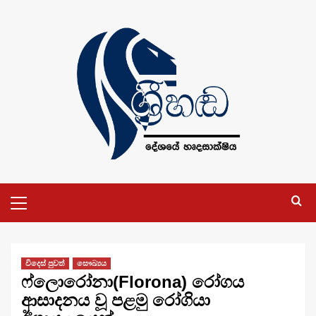
Skip
to
content
Primary
Menu
විදෙස් පුවත්
සෞඛ්‍යය
ෆ්ලොරෝනා(Florona) රෝගය
ආසාදනය වූ පළමු රෝගියා