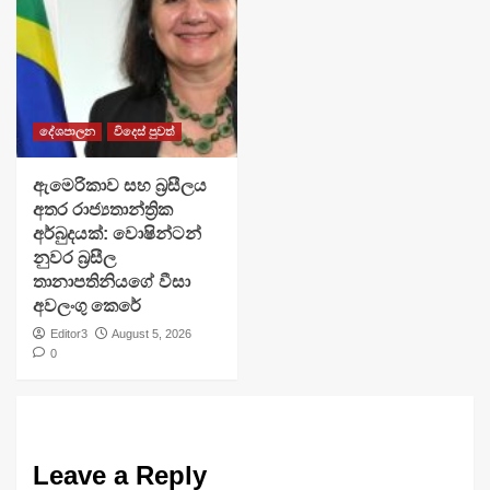
දේශපාලන
විදෙස් පුවත්
ඇමෙරිකාව සහ බ්‍රසීලය
අතර රාජ්‍යතාන්ත්‍රික
අර්බුදයක්: වොෂින්ටන්
නුවර බ්‍රසීල
තානාපතිනියගේ වීසා
අවලංගු කෙරේ
Editor3
August 5, 2026
0
Leave a Reply