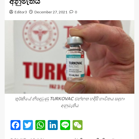
අනුමැතිය
Editor3
December 27, 2021
0
තුර්කියේ නිපදවුණු TURKOVAC එන්නත හදිසි භාවිතය සදහා
අනුමැතිය
Facebook
Twitter
WhatsApp
LinkedIn
Line
WeChat