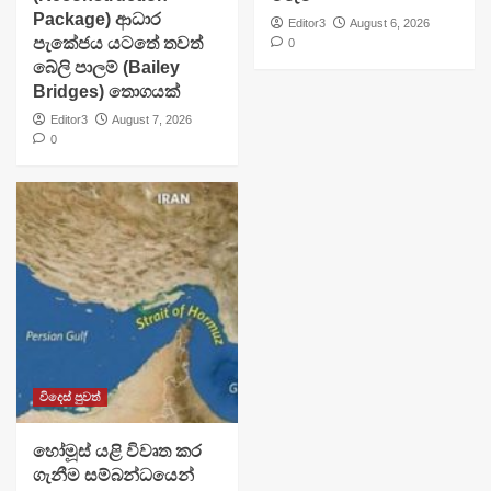
Package) ආධාර
Editor3
August 6, 2026
පැකේජය යටතේ තවත්
0
බේලි පාලම් (Bailey
Bridges) තොගයක්
Editor3
August 7, 2026
0
විදෙස් පුවත්
හෝමූස් යළි විවෘත කර
ගැනීම සම්බන්ධයෙන්