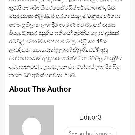
තුර්කි ජනාධිපති රෙසෙප් ටයිප් එර්ඩොගාන්ද මීට
පෙර පවසා තිබුණි. ඒ හරහා සියලුම මනුෂ්‍ය වර්ගයා
වෙත ප්‍රතිලාභ ලබා දීම අරමුණ බව ඔහුගේ අදහස
විය.මේ අතර පසුගිය සතියේදී තුර්කිය ලොව දුප්පත්
රටවල් වෙත සිය එන්නත් මාත්‍රා මිලියන 15ක්
ලබාදීමටද පොරොන්දු ලබා දී තිබුණි. එහිදී අඩු
එන්නත්කරණ අනුපාතයක් තිබෙන රටවල මානුෂීය
අවශයතාවක් ලෙස සලකා එම එන්නත් ලබාදීම සිදු
කරන බව තුර්කිය පවසා තිබේ.
About The Author
Editor3
See author's posts