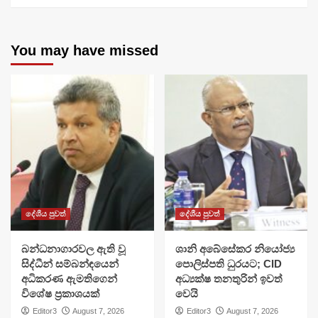
You may have missed
දේශීය පුවත්
දේශීය පුවත්
බන්ධනාගාරවල ඇති වූ
ශානි අබේසේකර නියෝජ්‍ය
සිද්ධීන් සම්බන්ඳයෙන්
පොලිස්පති ධුරයට; CID
අධිකරණ ඇමතිගෙන්
අධ්‍යක්ෂ තනතුරින් ඉවත්
විශේෂ ප්‍රකාශයක්
වෙයි
Editor3
August 7, 2026
Editor3
August 7, 2026