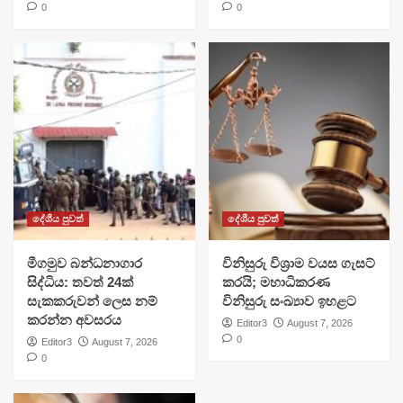
0
0
දේශීය පුවත්
දේශීය පුවත්
මීගමුව බන්ධනාගාර
විනිසුරු විශ්‍රාම වයස ගැසට්
සිද්ධිය: තවත් 24ක්
කරයි; මහාධිකරණ
සැකකරුවන් ලෙස නම්
විනිසුරු සංඛ්‍යාව ඉහළට
කරන්න අවසරය
Editor3
August 7, 2026
0
Editor3
August 7, 2026
0