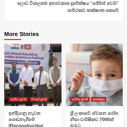
ලොව විශාලතම අභ්‍යවකාශ දුරේක්ෂය “ජේම්ස් වෙබ්”
සාර්ථකව කක්ෂගත කෙරේ
More Stories
දේශීය පුවත්
විදෙස් පුවත්
දේශීය පුවත්
සෞඛ්‍යය
ඉන්දියානු නැවත
ශ්‍රී ලංකාවේ ශ්වසන රෝග
ගොඩනැගීමේ
නිසා වාර්ෂිකව 7000ක්
(Reconstruction
මරුට