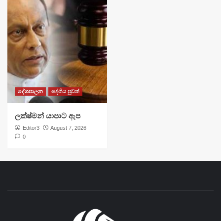
දේශපාලන
දේශීය පුවත්
ලක්ෂ්මන් යාපාට ඇප
Editor3
August 7, 2026
0