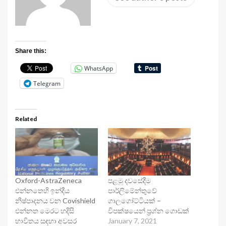
Share this:
WhatsApp
Telegram
Related
Oxford-AstraZeneca
පළමු දවසේදීම
එන්නතෙහි ඉන්දීය
පාර්ලිමේන්තුවේ
නිෂ්පාදනය වන Covishield
ගාලගෝට්ටියක් –
එන්නත මෙරට හදිසි
විපක්ෂයෙන් ප්‍රශ්න ගොඩක්
භාවිතය සඳහා අවසර
January 7, 2021