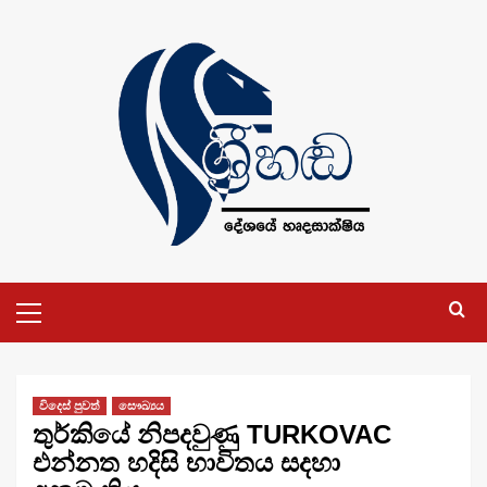
Skip
to
content
Primary
Menu
විදෙස් පුවත්
සෞඛ්‍යය
තුර්කියේ නිපදවුණු TURKOVAC
එන්නත හදිසි භාවිතය සදහා