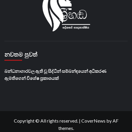
නවතම පුවත්
බන්ධනාගාරවල ඇති වූ සිද්ධීන් සම්බන්ඳයෙන් අධිකරණ
ඇමතිගෙන් විශේෂ ප්‍රකාශයක්
Copyright © All rights reserved.
|
CoverNews
by AF
themes.