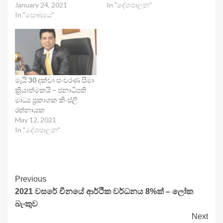
January 24, 2021
In "දේශපාලන"
In "සෞඛ්‍යය"
මැයි 30 දක්වා සංචරණ සීමා
ක්‍රියාත්මකයි – ජනාධිපති
මාධ්‍ය ප්‍රකාශක කිංස්ලි
රත්නායක
May 12, 2021
In "දේශපාලන"
Continue
Previous
2021 වසරේ චීනයේ ආර්ථික වර්ධනය 8%ක් – ලෝක
Reading
බැංකුව
Next