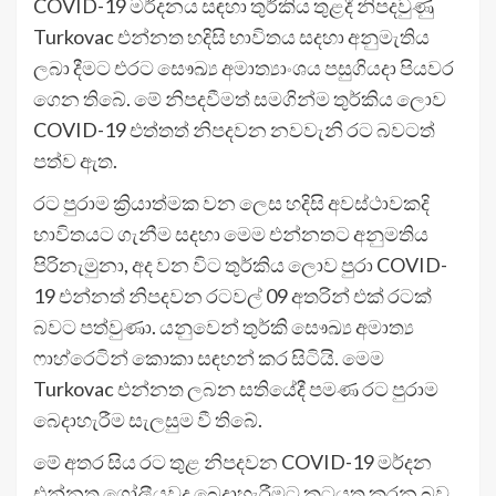
COVID-19 මර්දනය සඳහා තුර්කිය තුළදී නිපදවුණු
Turkovac එන්නත හදිසි භාවිතය සදහා අනුමැතිය
ලබා දීමට එරට සෞඛ්‍ය අමාත්‍යාංශය පසුගියදා පියවර
ගෙන තිබේ. මේ නිපදවීමත් සමගින්ම තුර්කිය ලොව
COVID-19 එත්තත් නිපදවන නවවැනි රට බවටත්
පත්ව ඇත.
රට පුරාම ක්‍රියාත්මක වන ලෙස හදිසි අවස්ථාවකදි
භාවිතයට ගැනීම සදහා මෙම එන්නතට අනුමතිය
පිරිනැමුනා, අද වන විට තුර්කිය ලොව පුරා COVID-
19 එන්නත් නිපදවන රටවල් 09 අතරින් එක් රටක්
බවට පත්වුණා. යනුවෙන් තුර්කි සෞඛ්‍ය අමාත්‍ය
ෆාහ්රෙටින් කොකා සඳහන් කර සිටියි. මෙම
Turkovac එන්නත ලබන සතියේදී පමණ රට පුරාම
බෙදාහැරීම සැලසුම වී තිබේ.
මේ අතර සිය රට තුළ නිපදවන COVID-19 මර්දන
එන්නත ගෝලීයවද බෙදාහැරීමට කටයුතු කරන බව