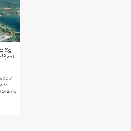
ක බදු
්දියන්
්ණයේ මේ
සමාගම
 14ක බදු