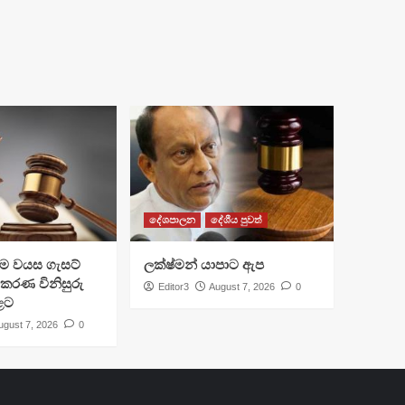
දේශපාලන
දේශීය පුවත්
්‍රාම වයස ගැසට්
ලක්ෂ්මන් යාපාට ඇප
ිකරණ විනිසුරු
Editor3
August 7, 2026
0
ළට
ugust 7, 2026
0