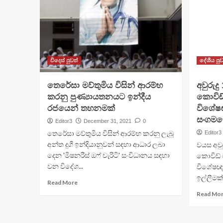
විදෙස් පුවත්
දේශීය පුව
තෙරේසා මව්තුමිය විසින් ආරම්භ
අවුරුදු
කරනු පුණ්‍යායතනයට ඉන්දීය
කොවිඩ
රජයෙන් තහනමක්
විශේෂ
සංගමයෙ
Editor3
December 31, 2021
0
තෙරේසා මව්තුමිය විසින් ආරම්භ කරනු ලැබූ
Editor3
අන්ත දුගී ඉන්දියානුවන් සඳහා ආධාර ලබා
වයස අවුර
දෙන 'මිෂනරීස් ඔෆ් චැරිටි' සංවිධානය සඳහා
කොවිඩ්
වන විදේශ...
විශේෂඥ
ඉල්ලීමක
Read More
Read Mo