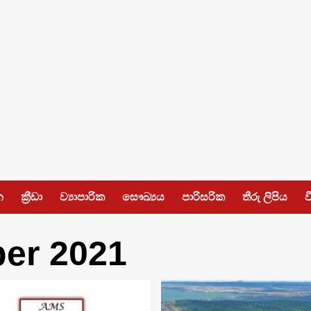
න
ක්‍රීඩා
ව්‍යාපාරික
සෞඛ්‍යය
පාරිසරික
තීරු ලිපිය
ව
er 2021