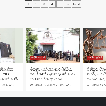
Posts
1
…
2
3
4
82
Next
navigation
දේශීය පුවත්
දේශීය පුවත්
ියෝජ්‍ය
මීගමුව බන්ධනාගාර සිද්ධිය:
විනිසුරු විශ
; CID
තවත් 24ක් සැකකරුවන් ලෙස
කරයි; මහාධ
් ඉවත් වෙයි
නම් කරන්න අවසරය
සංඛ්‍යාව ඉහ
7, 2026
0
Editor3
August 7, 2026
0
Editor3
A