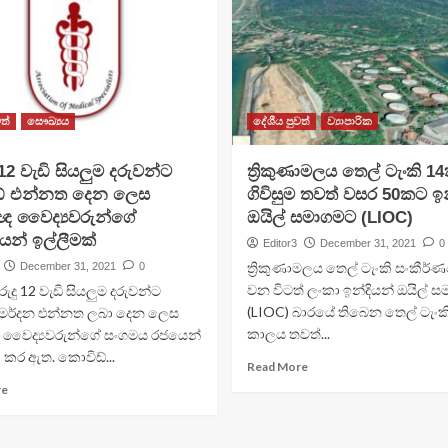
ත්
සෞඛ්‍යය
දේශීය පුවත්
ව්‍යාපාරික
 12 වැඩි සියලුම දරුවන්ට
ත්‍රිකුණාමලය තෙල් ටැංකි 14
් එන්නත දෙන ලෙස
ගිවිසුම තවත් වසර 50කට ඉන
ඥ වෛද්‍යවරුන්ගේ
ඔයිල් සමාගමට (LIOC)
න් ඉල්ලීමක්
Editor3
December 31, 2021
0
ත්‍රිකුණාමලය තෙල් ටැංකි සංකීර
December 31, 2021
0
වන විටත් ලංකා ඉන්දියන් ඔයිල් 
ුදු 12 වැඩි සියලුම දරුවන්ට
(LIOC) බාරයේ තිබෙන තෙල් ටැංකි
 මර්දන එන්නත ලබා දෙන ලෙස
කාලය තවත්...
 වෛද්‍යවරුන්ගේ සංගමය රජයෙන්
් කර ඇත. කොවිඩ්...
Read More
re