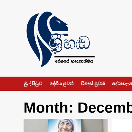
Skip
to
content
මුල් පිටුව
දේශීය පුවත්
විදෙස් පුවත්
දේශපාල
Month:
Decemb