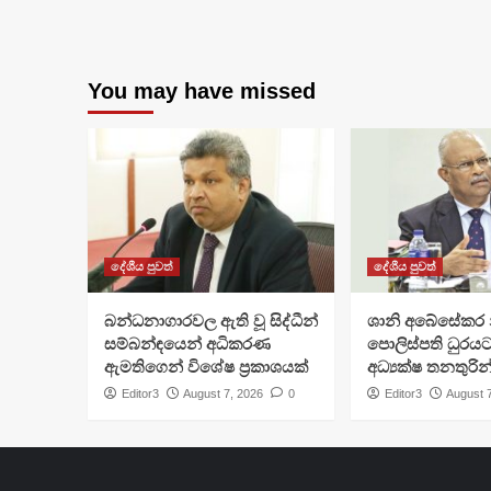
You may have missed
දේශීය පුවත්
දේශීය පුවත්
බන්ධනාගාරවල ඇති වූ සිද්ධීන්
ශානි අබේසේකර න
සම්බන්ඳයෙන් අධිකරණ
පොලිස්පති ධුරයට
ඇමතිගෙන් විශේෂ ප්‍රකාශයක්
අධ්‍යක්ෂ තනතුරින
Editor3
August 7, 2026
0
Editor3
August 