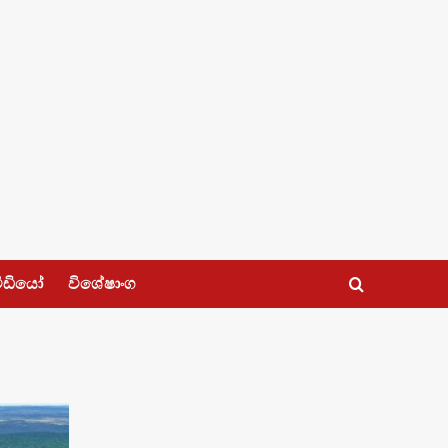
ීඩියෝ
විශේෂාංග