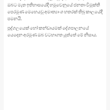
ඔබට මෑත ඉතිහාසයේදී හමුවෙනුයේ ජනතා විමුක්ති
පෙරමුණ මෙහෙයවු අමාත්‍යාංශ හතරක් තිබු කාලයේදී
පමනයි.
පුද්ගලයෙක් හෝ කන්ඩායමක් දේශපාලනයේ
යෙදෙන අරමුණ ඔබ වටහාගත යුත්තේ මේ නිසාය.