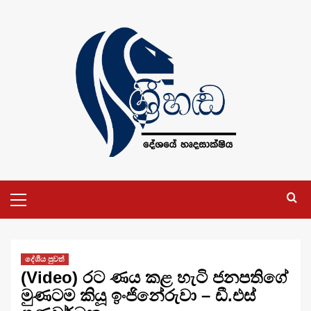
Skip
to
content
Primary
Menu
දේශීය පුවත්
(Video) රට ණය කළ හැටි ජනපතිගේ
මුණටම කියූ ඉංජිනේරුවා – ඩී.එස්