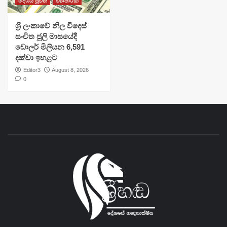
දේශීය පුවත්
ව්‍යාපාරික
ශ්‍රී ලංකාවේ නිල විදෙස්
සංචිත ජූලි මාසයේදී
ඩොලර් මිලියන 6,591
දක්වා ඉහළට
Editor3
August 8, 2026
0