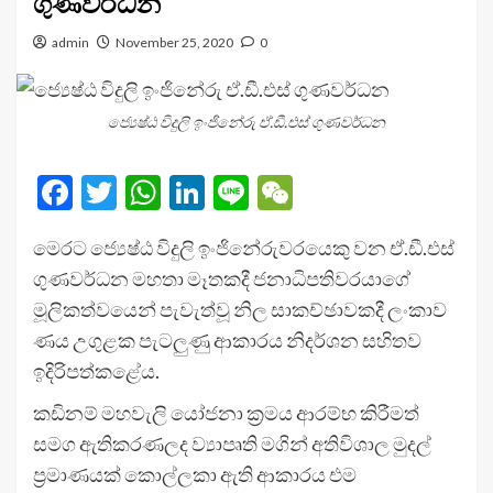
ගුණවර්ධන
admin
November 25, 2020
0
ජ්‍යෙෂ්ඨ විදුලි ඉංජිනේරු ඒ.ඩී.එස් ගුණවර්ධන
Facebook
Twitter
WhatsApp
LinkedIn
Line
WeChat
මෙරට ජ්‍යෙෂ්ඨ විදුලි ඉංජිනේරුවරයෙකු වන ඒ.ඩී.එස්
ගුණවර්ධන මහතා මෑතකදී ජනාධිපතිවරයාගේ
මූලිකත්වයෙන් පැවැත්වූ නිල සාකච්ඡාවකදී ලංකාව
ණය උගුළක පැටලුණු ආකාරය නිදර්ශන සහිතව
ඉදිරිපත්කළේය.
කඩිනම් මහවැලි යෝජනා ක්‍රමය ආරම්භ කිරීමත්
සමග ඇතිකරණලද ව්‍යාපෘති මගින් අතිවිශාල මුදල්
ප්‍රමාණයක් කොල්ලකා ඇති ආකාරය එම