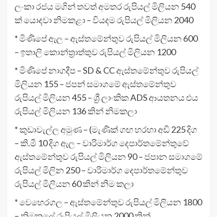
ලංකා රජය මගින් තවත් අමතර රුපියල් මිලියන 540
ක් යොදවා නිමකළා – වියදම රුපියල් මිලියන 2040
* මිණිපේ ඇල – ඇස්තමේන්තුව රුපියල් මිලියන 600
– ඉතාලි කොන්ත්‍රාත්තුව රුපියල් මිලියන 1200
* මිණිපේ නාගදීප – SD & CC ඇස්තමේන්තුව රුපියල්
මිලියන 155 – ජපන් සමාගමේ ඇස්තමේන්තුව
රුපියල් මිලියන 455 – ශ්‍රී ලාංකික ADS ආයතනය එය
රුපියල් මිලියන 136 කින් නිමකලා
* කුඩාවැල්ල අමුණ – (මැණික් ගඟ හරහා අඩි 225 දිග
– කි.මී 10 දිග ඇල – වාරිමාර්ග දෙපාර්තමේන්තුවේ
ඇස්තමේන්තුව රුපියල් මිලියන 90 – ජපාන සමාගමේ
රුපියල් මිලින 250 – වාරිමාර්ග දෙපාර්තමේන්තුව
රුපියල් මිලියන 60 කින් නිම කලා
* වෙහෙරගල – ඇස්තමේන්තුව රුපියල් මිලියන 1800
– නිමකලේ රුපියල් මිලියන 2000 කින්