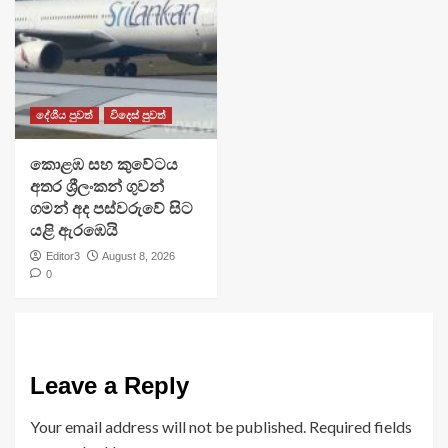
දේශීය පුවත්
විදෙස් පුවත්
​කොළඹ සහ කුවේටය
අතර ශ්‍රීලංකන් ගුවන්
ගමන් අද පස්වරුවේ සිට
යළි ඇරඹෙයි
Editor3
August 8, 2026
0
Leave a Reply
Your email address will not be published.
Required fields