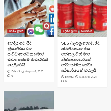
දේශීය පුවත්
දේශීය පුවත්
ව්‍යාපාරික
​ඉන්දියාවේ සිට
SLS බලපත්‍ර නොමැතිව
ක්‍රියාත්මක වන
පවත්වාගෙන ගිය
සංවිධානාත්මක සමාජ
පන්නල ටින් මාළු
මාධ්‍ය කප්පම් ජාවාරමක්
නිෂ්පාදනාගාරයක්
හෙළිවෙයි
පාරිභෝගික සේවා
අධිකාරියෙන් වටලයි
Editor3
August 8, 2026
0
Editor3
August 8, 2026
0