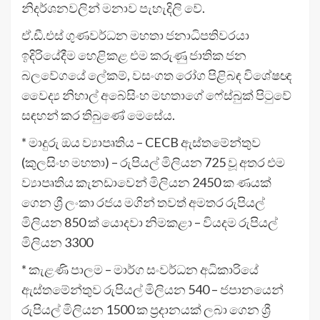
නිදර්ශනවලින් මනාව පැහැදිලි වේ.
ඒ.ඩී.එස් ගුණවර්ධන මහතා ජනාධිපතිවරයා
ඉදිරියේදීම හෙළිකළ එම කරුණු ජාතික ජන
බලවේගයේ ලේකම්, වසංගත රෝග පිළිබඳ විශේෂඥ
වෛද්‍ය නිහාල් අබේසිංහ මහතාගේ ෆේස්බුක් පිටුවේ
සඳහන් කර තිබුණේ මෙසේය.
* මාදුරු ඔය ව්‍යාපෘතිය – CECB ඇස්තමේන්තුව
(කුලසිංහ මහතා) – රුපියල් මිලියන 725 වූ අතර එම
ව්‍යාපෘතිය කැනඩාවෙන් මිලියන 2450 ක ණයක්
ගෙන ශ්‍රී ලංකා රජය මගින් තවත් අමතර රුපියල්
මිලියන 850 ක් යොදවා නිමකළා – වියදම රුපියල්
මිලියන 3300
* කැළණි පාලම – මාර්ග සංවර්ධන අධිකාරියේ
ඇස්තමේන්තුව රුපියල් මිලියන 540 – ජපානයෙන්
රුපියල් මිලියන 1500 ක ප්‍රදානයක් ලබා ගෙන ශ්‍රී