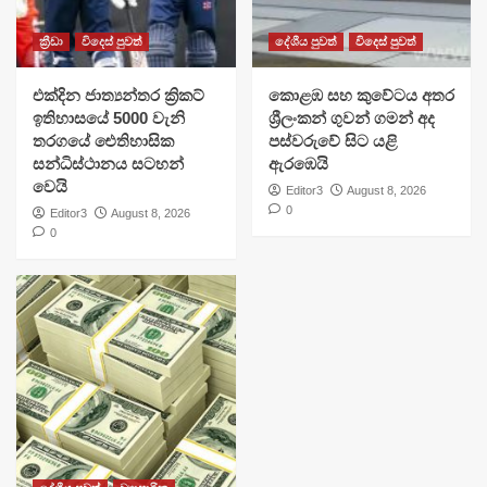
ක්‍රීඩා
විදෙස් පුවත්
දේශීය පුවත්
විදෙස් පුවත්
එක්දින ජාත්‍යන්තර ක්‍රිකට්
​කොළඹ සහ කුවේටය අතර
ඉතිහාසයේ 5000 වැනි
ශ්‍රීලංකන් ගුවන් ගමන් අද
තරගයේ ඓතිහාසික
පස්වරුවේ සිට යළි
සන්ධිස්ථානය සටහන්
ඇරඹෙයි
වෙයි
Editor3
August 8, 2026
0
Editor3
August 8, 2026
0