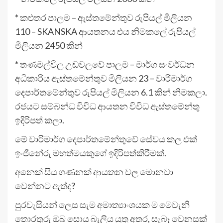
* කළුතර පාලම – ඇස්තමේන්තුව රුපියල් මිලියන
110 – SKANSKA ආයතනය එය නිමකලේ රුපියල්
මිලියන 2450 කින්
* තණමල්විල උඩවලවේ පාලම – මාර්ග සංවර්ධන
අධිකාරිය ඇස්තමේන්තුව මිලියන 23 – වාරිමාර්ග
දෙපාර්තමේන්තුව රුපියල් මිලියන 6.1 කින් නිමකලා.
රජයට සම්බන්ධ විවිධ ආයතන විවිධ ඇස්තමේන්තු
ඉදිරිපත් කලා.
මේ වාරිමාර්ග දෙපාර්තමේන්තුවේ සේවය කල එක්‌
ඉංජිනේරු මහත්මයකුගේ ඉදිරිපත්කිරීමක්.
අනෙක් සිය ගණනක් ආයතන වල මොනවා
වෙන්නට ඇත්ද?
පුරවැසියන් ලෙස සැම අමාත්‍යාංශයක ම මෙවැනි
තොරතුරු ඔබ සොය බැලිය යුතු අතර, සැබෑ වෙනසක්