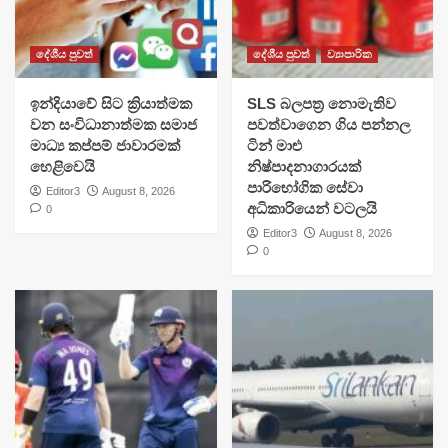
දේශීය පුවත්
දේශීය පුවත්
ව්‍යාපාරික
​ඉන්දියාවේ සිට ක්‍රියාත්මක
SLS බලපත්‍ර නොමැතිව
වන සංවිධානාත්මක සමාජ
පවත්වාගෙන ගිය පන්නල
මාධ්‍ය කප්පම් ජාවාරමක්
ටින් මාළු
හෙළිවෙයි
නිෂ්පාදනාගාරයක්
පාරිභෝගික සේවා
Editor3
August 8, 2026
අධිකාරියෙන් වටලයි
0
Editor3
August 8, 2026
0