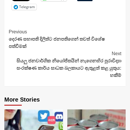
Telegram
Continue
Previous
දෙරණ සභාපති දිලිත්ට ජනපතිගෙන් තවත් විශේෂ
Reading
පත්වීමක්
Next
සියලු ජනවාර්ගික නියෝජිතයින් නැගෙනහිර පුරාවිද්‍යා
සංරක්ෂණ කාර්ය සාධක බලකායට ඇතුළත් කළ යුතුය:
හකීම්
More Stories