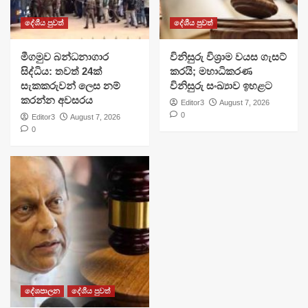
දේශීය පුවත්
දේශීය පුවත්
මීගමුව බන්ධනාගාර
විනිසුරු විශ්‍රාම වයස ගැසට්
සිද්ධිය: තවත් 24ක්
කරයි; මහාධිකරණ
සැකකරුවන් ලෙස නම්
විනිසුරු සංඛ්‍යාව ඉහළට
කරන්න අවසරය
Editor3
August 7, 2026
0
Editor3
August 7, 2026
0
දේශපාලන
දේශීය පුවත්