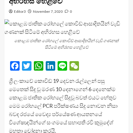
අභිරහස හෙළිවේ
Editor3
November 7, 2020
0
කොළඹ ජාතික රෝහලේ කොවිඩ් ආසාදිතයින් වැඩි ගණනක්
සිටීමේ අභිරහස හෙළිවේ
Facebook
Twitter
WhatsApp
LinkedIn
Line
WeChat
ශ්‍රී ලංකාවේ කොවිඩ් 19 දෙවන රැල්ලෙන් පසු
මෙතෙක් සිදු වූ මරණ 10 දෙනාගෙන් 6 දෙනෙක්ම
කොළඹ ජාතික රෝහලේ සිදුවූ බවත් එයට හේතුව
මෙම රෝහලේ PCR පරීක්ෂණය සිදු නොවන නිසා
බවද රජයේ වෛද්‍ය පර්යේෂණ ආයතනයේ
විශේෂඥයින්ගේ සංගමයේ සභාපති රවි කුමුදේශ්
මහතා චෝදනා කරයි.