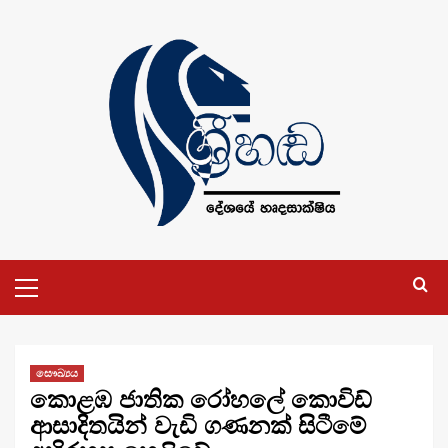
Skip
to
content
Primary
Menu
සෞඛ්‍යය
කොළඹ ජාතික රෝහලේ කොවිඩ්
ආසාදිතයින් වැඩි ගණනක් සිටීමේ