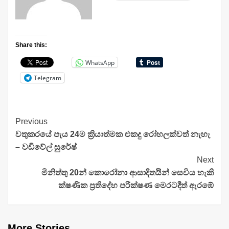
Share this:
WhatsApp
Telegram
Continue
Previous
වතුකරයේ පැය 24ම ක්‍රියාත්මක එකදු රෝහලක්වත් නැහැ
Reading
– වඩිවේල් සුරේෂ්
Next
මිනිත්තු 20න් කොරෝනා ආසාදිතයින් සෙවිය හැකි
ක්ෂණික ප්‍රතිදේහ පරීක්ෂණ මෙරටදීත් ඇරඹේ
More Stories