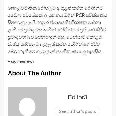
කොළඹ ජාතික රෝහලට ඇතුළත් කරන රෝගීන්ට
වෛද්‍ය පර්යේෂණ ආයතනය මගින් PCR පරීක්ෂණය
සිදුකරනු ලබයි. නමුත් ඒවායෙහි පරීක්ෂණ වාර්තා
ලැබීමට ප්‍රමාද වන බැවින් රෝගීන්හට ප්‍රතිකාර කිරීම
ප්‍රමාද වන බව පෙන්වාදුන් ඔහු, මෙනිසාම කොළඹ
ජාතික රෝහලට ඇතුළත් කරන රෝගීන්ගේ ජීවිත
බේරා ගැනීමේ ගැටලුවක් පවතින බව ඔහු පැවසීය.
– siyanenews
About The Author
Editor3
See author's posts