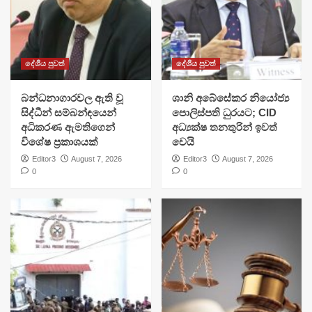
දේශීය පුවත්
දේශීය පුවත්
බන්ධනාගාරවල ඇති වූ
ශානි අබේසේකර නියෝජ්‍ය
සිද්ධීන් සම්බන්ඳයෙන්
පොලිස්පති ධුරයට; CID
අධිකරණ ඇමතිගෙන්
අධ්‍යක්ෂ තනතුරින් ඉවත්
විශේෂ ප්‍රකාශයක්
වෙයි
Editor3
August 7, 2026
Editor3
August 7, 2026
0
0