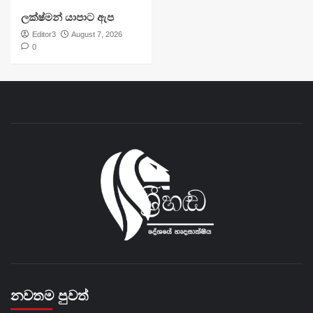
ලක්ෂ්මන් යාපාට ඇප
Editor3
August 7, 2026
0
නවතම පුවත්