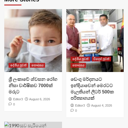
දේශීය පුවත්
විදෙස් පුවත්
දේශීය පුවත්
සෞඛ්‍යය
සෞඛ්‍යය
ශ්‍රී ලංකාවේ ශ්වසන රෝග
ඩෙංගු මර්දනයට
නිසා වාර්ෂිකව 7000ක්
ඉන්දියාවෙන් මෙරටට
මරුට
මැලතියන් ලීටර් 500ක
පරිත්‍යාගයක්
Editor3
August 6, 2026
0
Editor3
August 4, 2026
0