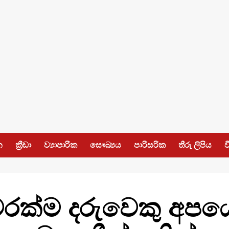
න
ක්‍රීඩා
ව්‍යාපාරික
සෞඛ්‍යය
පාරිසරික
තීරු ලිපිය
ව
වරක්ම දරුවෙකු අප