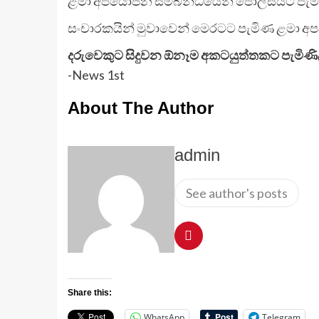
ළමා අපයෝජන සම්බන්ධයෙන් පොලීසියට පැමිණ
සංචාරකයින් මුවාවෙන් මෙරටට පැමිණ ළමා අපචාර
දරුවෙකුට සිදුවන ඕනෑම අකටයුත්තකට පැමිණිල
-News 1st
About The Author
admin
See author's posts
Share this:
WhatsApp
Telegram