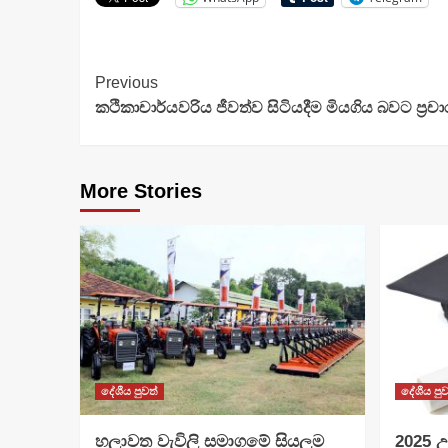
Continue
Previous
කථිකාචාර්යවරිය ජීවත්ව සිටියදීම මියගිය බවට ප්‍රච
Reading
More Stories
දේශීය පුවත්
දේශීය පුව
හලාවත වැවිලි සමාගමේ සියලුම
​2025 උ