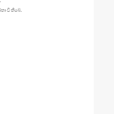
.
තා වී තිබේ.