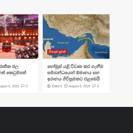
විදෙස් පුවත්
ජාතික ජල
හෝමූස් යළි විවෘත කර ගැනීම
ත් කෙටුම්පත්
සම්බන්ධයෙන් ඕමානය සහ
ඉරානය ගිවිසුමකට එළඹෙයි
ugust 6, 2026
0
Editor3
August 6, 2026
0