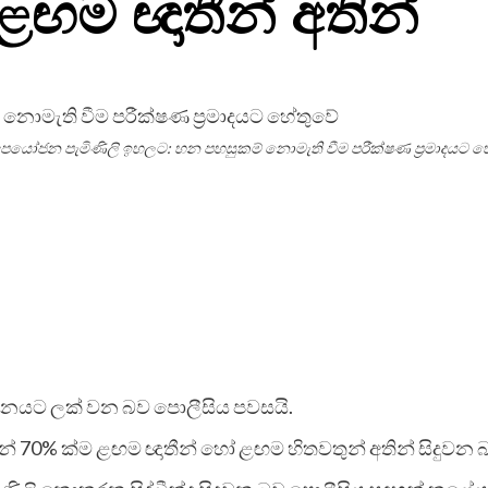
ළඟම ඥාතීන් අතින්
පයෝජන පැමිණිලි ඉහලට: හන පහසුකම් නොමැති වීම පරීක්ෂණ ප්‍රමාදයට 
නයට ලක් වන බව පොලීසිය පවසයි.
0% ක්ම ළඟම ඥාතීන් හෝ ළඟම හිතවතුන් අතින් සිදුවන බ