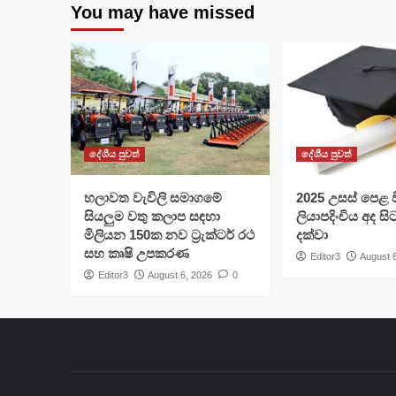
You may have missed
දේශීය පුවත්
දේශීය පුවත්
හලාවත වැවිලි සමාගමේ
​2025 උසස් පෙළ වි
සියලුම වතු කලාප සඳහා
ලියාපදිංචිය අද සි
මිලියන 150ක නව ට්‍රැක්ටර් රථ
දක්වා
සහ කෘෂි උපකරණ
Editor3
August 
Editor3
August 6, 2026
0