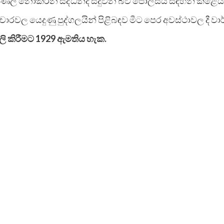
ිලි නොකරන සිද්ධීන්ද සිදුවන බව පොලීසිය සඳහන් කළේය
වල යෙදුණු පුද්ගලයින් පිළිබඳව මීට පෙර අවස්ථාවල දී වාර්
ි කිරීමට 1929 ඇමතිය හැක.