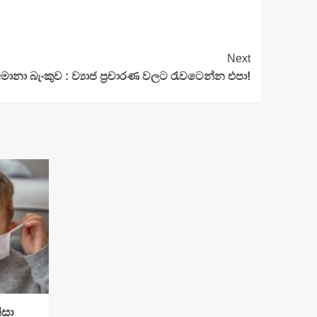
Next
මානා බැංකුව : ව්‍යාජ ප්‍රචාරණ වලට රැවටෙන්න එපා!
ිසා