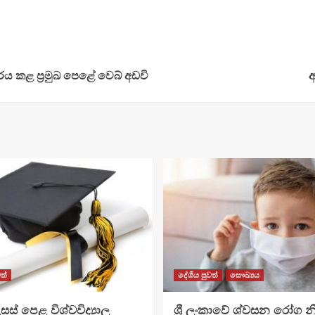
ාරය කළ ප්‍රමුඛ පෙළේ වෙබ් අඩවි
අ
ත්
දේශීය පුවත්
සෞඛ්‍යය
සස් පෙළ විශ්වවිද්‍යාල
ශ්‍රී ලංකාවේ ශ්වසන රෝග න