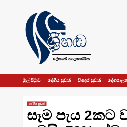
Skip
to
content
මුල් පිටුව
දේශීය පුවත්
විදෙස් පුවත්
දේශපාල
දේශීය පුවත්
සෑම පැය 2කට 