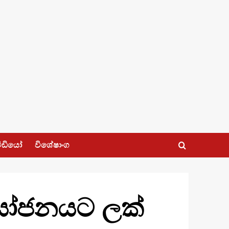
ීඩියෝ
විශේෂාංග
යෝජනයට ලක්