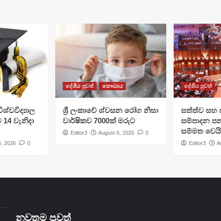
දේශීය පුවත්
සෞඛ්‍යය
දේශීය පුවත්
ශ්වවිද්‍යාල
ශ්‍රී ලංකාවේ ශ්වසන රෝග නිසා
සත්ත්ව සහ 
ට 14 වැනිදා
වාර්ෂිකව 7000ක් මරුට
සම්පාදන පන
සම්මත වෙයි
Editor3
August 6, 2026
0
6, 2026
0
Editor3
A
නවතම පුවත්