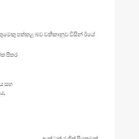
ුමෙකු පත්කළ බව වතිකානුව විසින් ඊයේ
්ත පීතර
දය සහ
ය,
ඇන්ටන් රංජිත් පියතුමන්