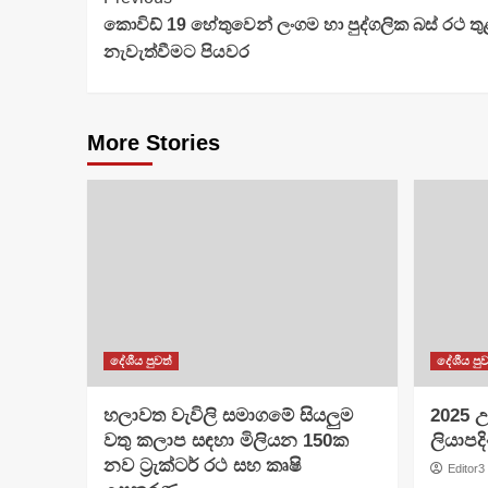
Continue
කොවිඩ් 19 හේතුවෙන් ලංගම හා පුද්ගලික බස් රථ තුළ ව
Reading
නැවැත්වීමට පියවර
More Stories
දේශීය පුවත්
දේශීය පුව
හලාවත වැවිලි සමාගමේ සියලුම
​2025 උ
වතු කලාප සඳහා මිලියන 150ක
ලියාපදි
නව ට්‍රැක්ටර් රථ සහ කෘෂි
Editor3