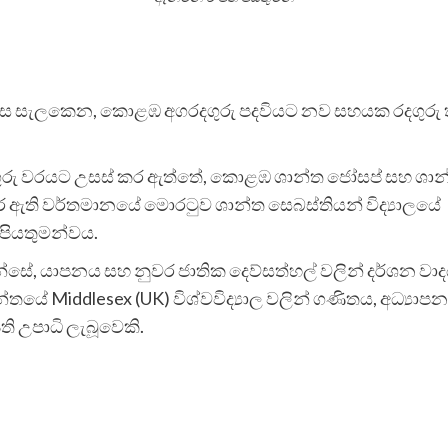
 ලෙස සැලකෙන, කොළඹ අගරදගුරු පදවියට නව සහයක රදගුරු ත
න් රදගුරු වරයට උසස් කර ඇත්තේ, කොළඹ ශාන්ත ජෝසප් සහ ශාන
කර ඇති වර්තමානයේ මොරටුව ශාන්ත සෙබස්තියන් විද්‍යාලයේ
 පියතුමන්වය.
්සේ, යාපනය සහ නුවර ජාතික දෙව්සත්හල් වලින් දර්ශන වා
ේ Middlesex (UK) විශ්වවිද්‍යාල වලින් ගණිතය, අධ්‍යාපන
ති උපාධි ලැබූවෙකි.