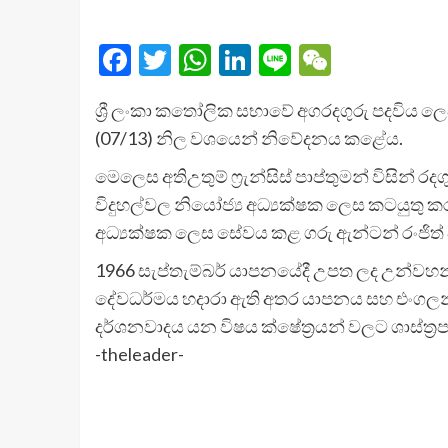
Facebook
Twitter
WhatsApp
LinkedIn
Line
WeChat
ශ්‍රී ලංකා කතෝලික සභාවේ අගරදගුරු පදවිය
(07/13) නිල වශයෙන් නිවේදනය කළේය.
මෙලෙස අතිඋතුම් ෆ්‍රැන්සිස් පාප්තුමන් විසි
විදුහල්වල නියෝජ්‍ය අධ්‍යක්ෂක ලෙස කටයුතු 
අධ්‍යක්ෂක ලෙස සේවය කළ ගරු ඇන්ටන් රංජිත්
1966 සැප්තැම්බර් යාපනයේදී උපත ලද උන්වහන
දේවධර්මය හදාරා ඇති අතර යාපනය සහ එංගලන්තය
දර්ශනවාදය යන විෂය ක්ෂේත්‍රයන් වලට ශාස්ත්‍රප
-theleader-