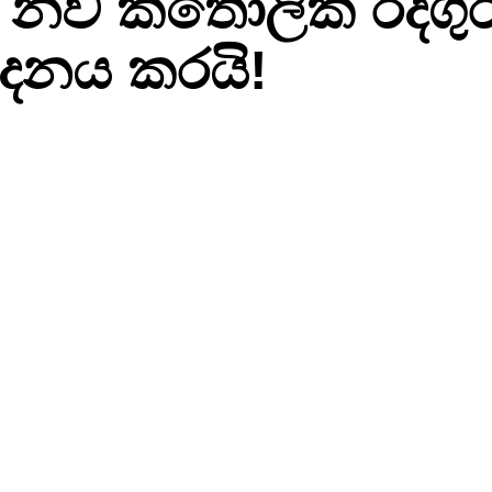
නව කතෝලික රදගුරු
දනය කරයි!