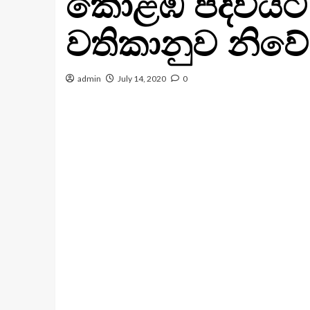
කොළඹ පදවියට 
වතිකානුව නිවේ
admin
July 14, 2020
0