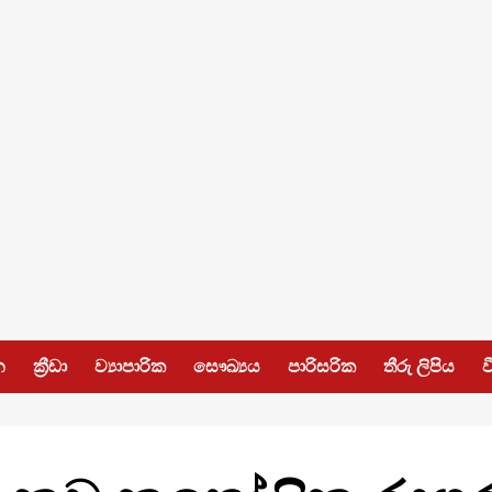
න
ක්‍රීඩා
ව්‍යාපාරික
සෞඛ්‍යය
පාරිසරික
තීරු ලිපිය
ව