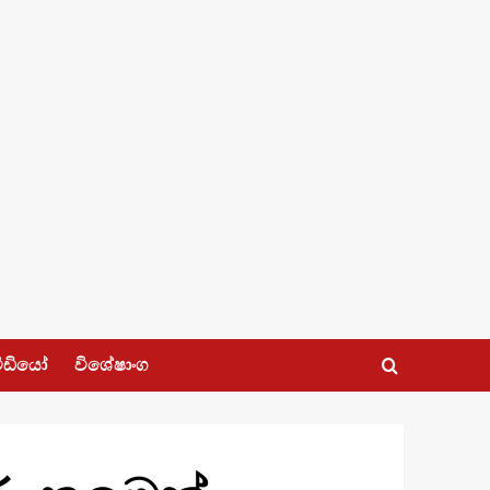
ීඩියෝ
විශේෂාංග