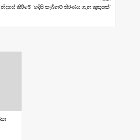
දහස් කිරීමේ ‘හදිසි කැබිනට් තීරණය ගැන කුකුසක්’
ිසා