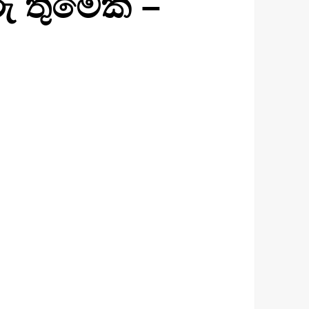
 තුමෙක් –