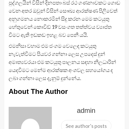
පුද්ගලයින් විසින් දිනපතා බස් රථ ගණනාවකට ගොඩ
වෙන අතර ඔවුන් විසින් සෞඛ්‍ය ආරක්ෂණ පිලිවෙත්
අනුගමනය නොකරමින් සිදු කරන මෙම කටයුතු
හේතුවෙන් කොවිඩ් 19 වසංගත තත්ත්වය ව්‍යාප්ත
වීමට ඇති ඉඩකඩ ඉහළ බව පෙනී යයි.
එමනිසා වහාම එම ජංගම වෙලෙඳ කටයුතු
නැවැත්වීමට පියවර ගන්නා ලෙස උපදෙස් දුන්
අමාත්‍යවරයා එම කටයුතු පාලනය සඳහා නිලධාරින්
යෙදවීමට මෙන්ම ආරක්ෂක අංශවල සහයෝගය ද
ලබා ගන්නා ලෙස දැනුම් දුන්නේය.
About The Author
admin
See author's posts