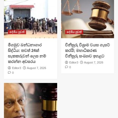
දේශීය පුවත්
දේශීය පුවත්
මීගමුව බන්ධනාගාර
විනිසුරු විශ්‍රාම වයස ගැසට්
සිද්ධිය: තවත් 24ක්
කරයි; මහාධිකරණ
සැකකරුවන් ලෙස නම්
විනිසුරු සංඛ්‍යාව ඉහළට
කරන්න අවසරය
Editor3
August 7, 2026
0
Editor3
August 7, 2026
0