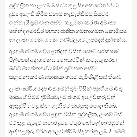
පුද්ගලික හා ලංගම බස් රථ තුළ සිදු කෙරෙන විවිධ
ද්‍රව්‍ය අලෙවි කිරීම වහාම නැවැත්වීමට පියවර
ගන්නැයි ප්‍රවාහන සේවා කළමනාකරණ අමාත්‍ය
මහින්ද අමරවීර මහතා ජාතික ගමනාගමන කොමිසම
හා ලංකා ගමනාගමන මණ්ඩලයට උපදෙස් දුන්නේය.
ඇතැම් ජංගම වෙළෙන්දන් විසින් සෞඛ්‍යාරක්ෂණ
පිලිවෙත් අනුගමනය නොකරමින් කටයුතු කරන
බවට මහජනතාව විසින් ප්‍රවාහන සේවා
කළමනාකරණ අමාතයාංශයට පැමිණිළි කර තිබේ.
ලංකා දුම්රිය දෙපාර්තමේන්තුව විසින් පසුගිය මාර්තු
මාසයේ සිටම දුම්රියවලට ජංගම අලෙවිකරුවන්
ඇතුළ්වීම වළක්වා ගැනීමට කටයුතු යොදා තිබේ.
ඇතැම් ජංගම වෙළෙඳුන් විසින් පුද්ගලික, ලංගම බස්
රථ තුළ ඇතැම් ආහාර ද්‍රව්‍ය, වතුර බෝතල් හා රඹුටන්
ආදි පලතුරු වර්ග අලෙවි කිරීම සිදු කරනු ලබයි. මෙම