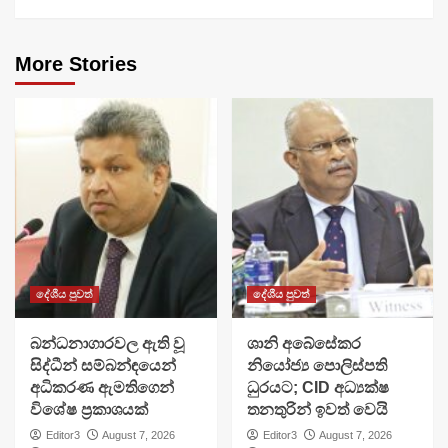
More Stories
දේශීය පුවත්
දේශීය පුවත්
බන්ධනාගාරවල ඇති වූ
ශානි අබේසේකර
සිද්ධීන් සම්බන්ඳයෙන්
නියෝජ්‍ය පොලිස්පති
අධිකරණ ඇමතිගෙන්
ධුරයට; CID අධ්‍යක්ෂ
විශේෂ ප්‍රකාශයක්
තනතුරින් ඉවත් වෙයි
Editor3
August 7, 2026
Editor3
August 7, 2026