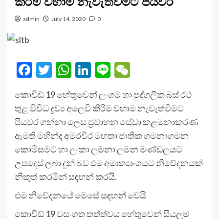
කිරීම වහාම නැවැත්වීමට පියවර
admin
July 14, 2020
0
Facebook
Twitter
WhatsApp
LinkedIn
Line
WeChat
කොවිඩ් 19 හේතුවෙන් ලංගම හා පුද්ගලික බස් රථ
තුළ විවිධ ද්‍රව්‍ය අලෙවි කිරිම වහාම නැවැත්විමට
පියවර ගන්නා ලෙස ප්‍රවාහන සේවා කළමනාකරණ
ඇමති මහින්ද අමරවිර මහතා ජාතික ගමනාගමන
කොමිසමට හා ලංකා ලමනා ලමන මණ්ඩලයට
උපදෙස් ලබා දුන් බව එම අමාත්‍යාංශයට නිවේදනයක්
නිකුත් කරමින් සඳහන් කරයි.
එම නිවේදනයේ මෙසේ සඳහන් වෙයි
කොවිඩ් 19 වසංගත තත්ත්වය හේතුවෙන් සියලුම