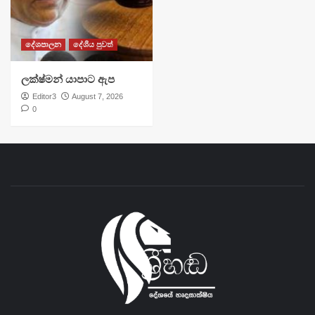
දේශපාලන
දේශීය පුවත්
ලක්ෂ්මන් යාපාට ඇප
Editor3
August 7, 2026
0