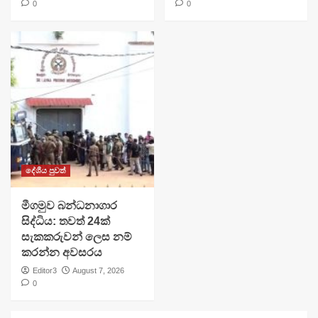
0
0
දේශීය පුවත්
මීගමුව බන්ධනාගාර
සිද්ධිය: තවත් 24ක්
සැකකරුවන් ලෙස නම්
කරන්න අවසරය
Editor3
August 7, 2026
0