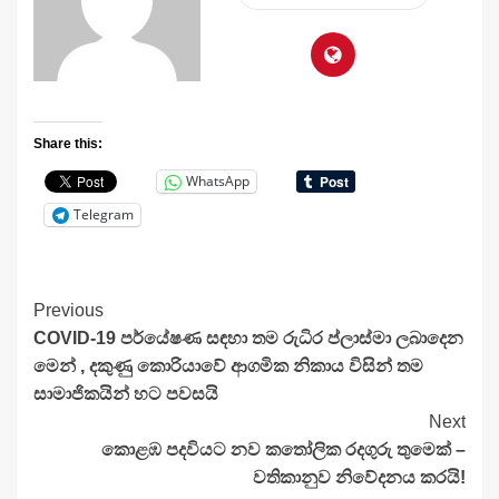
Share this:
WhatsApp
Telegram
Continue
Previous
COVID-19 පර්යේෂණ සඳහා තම රුධිර ප්ලාස්මා ලබාදෙන
Reading
මෙන් , දකුණු කොරියාවේ ආගමික නිකාය විසින් තම
සාමාජිකයින් හට පවසයි
Next
කොළඹ පදවියට නව කතෝලික රදගුරු තුමෙක් –
වතිකානුව නිවේදනය කරයි!