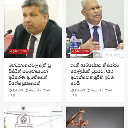
දේශීය පුවත්
දේශීය පුවත්
බන්ධනාගාරවල ඇති වූ
ශානි අබේසේකර නියෝජ්‍ය
සිද්ධීන් සම්බන්ඳයෙන්
පොලිස්පති ධුරයට; CID
අධිකරණ ඇමතිගෙන්
අධ්‍යක්ෂ තනතුරින් ඉවත්
විශේෂ ප්‍රකාශයක්
වෙයි
Editor3
August 7, 2026
Editor3
August 7, 2026
0
0