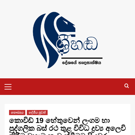
Skip
to
content
Primary
Menu
සෞඛ්‍යය
දේශීය පුවත්
කොවිඩ් 19 හේතුවෙන් ලංගම හා
පුද්ගලික බස් රථ තුළ විවිධ ද්‍රව්‍ය අලෙවි