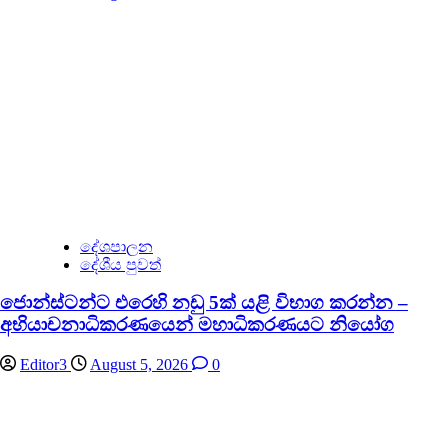
දේශපාලන
දේශීය පුවත්
ජොන්ස්ටන්ට එරෙහි නඩු 5ක් යළි විභාග කරන්න –
අභියාචනාධිකරණයෙන් මහාධිකරණයට නියෝග
Editor3
August 5, 2026
0