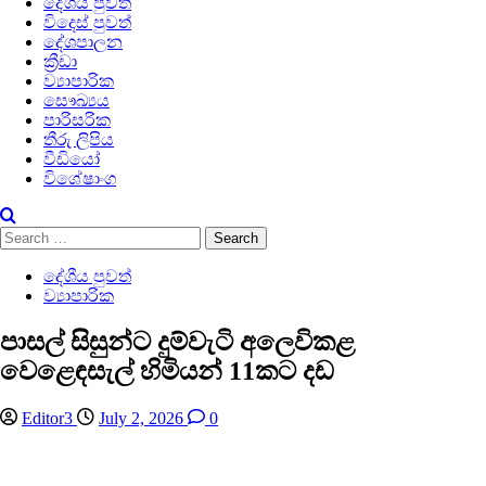
දේශීය පුවත්
විදෙස් පුවත්
දේශපාලන
ක්‍රීඩා
ව්‍යාපාරික
සෞඛ්‍යය
පාරිසරික
තීරු ලිපිය
වීඩියෝ
විශේෂාංග
Search
for:
දේශීය පුවත්
ව්‍යාපාරික
පාසල් සිසුන්ට දුම්වැටි අලෙවිකළ
වෙළෙඳසැල් හිමියන් 11කට දඩ
Editor3
July 2, 2026
0