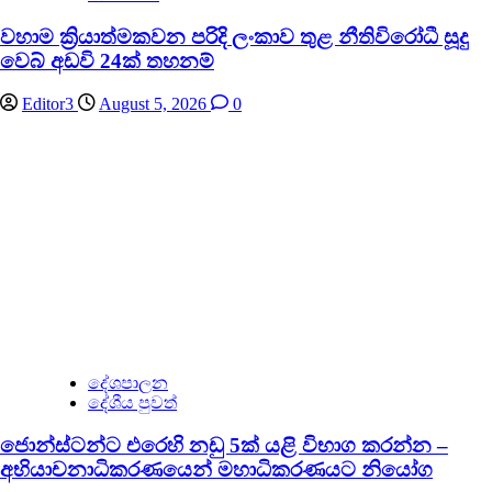
වහාම ක්‍රියාත්මකවන පරිදි ලංකාව තුළ නීතිවිරෝධී සූදු
වෙබ් අඩවි 24ක් තහනම්
Editor3
August 5, 2026
0
දේශපාලන
දේශීය පුවත්
ජොන්ස්ටන්ට එරෙහි නඩු 5ක් යළි විභාග කරන්න –
අභියාචනාධිකරණයෙන් මහාධිකරණයට නියෝග