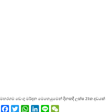
මහරගම ඩෙංගු මර්දන මෙහෙයුමෙන් දිනකදී ලක්ෂ 21ක දඩයක්
Facebook
Twitter
WhatsApp
LinkedIn
Line
WeChat