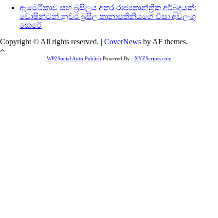
ඇමෙරිකාව සහ බ්‍රසීලය අතර රාජ්‍යතාන්ත්‍රික අර්බුදයක්:
වොෂින්ටන් නුවර බ්‍රසීල තානාපතිනියගේ වීසා අවලංගු
කෙරේ
Copyright © All rights reserved.
|
CoverNews
by AF themes.
WP2Social Auto Publish
Powered By :
XYZScripts.com