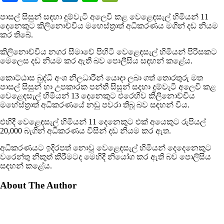
පාසල් සිසුන් සඳහා දුම්වැටි අලෙවි කළ වෙළෙඳසැල් හිමියන් 11
දෙනෙකුට කිලිනොච්චිය මහෙස්ත්‍රාත් අධිකරණය මගින් දඩ නියම
කර තිබේ.
කිලිනොච්චිය නගර සීමාවේ පිහිටි වෙළෙඳසැල් හිමියන් පිරිසකට
මෙලෙස දඩ නියම කර ඇති බව පොලීසිය සඳහන් කළේය.
කොට්ඨාස බුද්ධි අංශ නිලධාරීන් යොදා ලබා ගත් තොරතුරු මත
පාසල් සිසුන් හා උපකාරක පන්ති සිසුන් සදහා දුම්වැටි අලෙවි කළ
වෙළෙඳසැල් හිමියන් 13 දෙනෙකුට එරෙහිව කිලිනොච්චිය
මහේස්ත්‍රාත් අධිකරණයේ නඩු පවරා තිබූ බව සඳහන් විය.
එහිදී වෙළෙඳසැල් හිමියන් 11 දෙනෙකුට එක් අයෙකුට රුපියල්
20,000 බැගින් අධිකරණය විසින් දඩ නියම කර ඇත.
අධිකරණයට ඉදිරපත් නොවූ වෙළෙඳසැල් හිමියන් දෙදෙනෙකුට
වරෙන්තු නිකුත් කිරීමටද මෙහිදී නියෝග කර ඇති බව පොලිසිය
සඳහන් කළේය.
About The Author