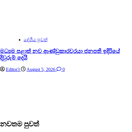
දේශීය පුවත්
මධ්‍යම පළාත් නව ආණ්ඩුකාරවරයා ජනපති ඉදිරියේ
දිවුරුම් දෙයි
Editor3
August 5, 2026
0
නවතම පුවත්