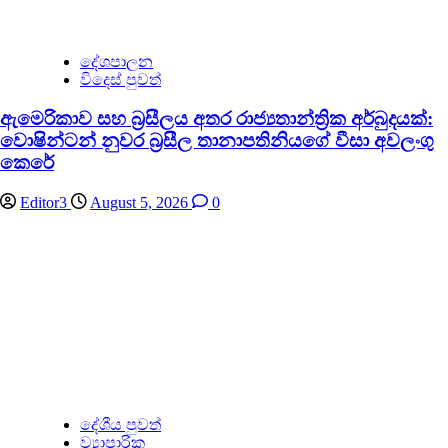
දේශපාලන
විදෙස් පුවත්
ඇමෙරිකාව සහ බ්‍රසීලය අතර රාජ්‍යතාන්ත්‍රික අර්බුදයක්:
වොෂින්ටන් නුවර බ්‍රසීල තානාපතිනියගේ වීසා අවලංගු
කෙරේ
Editor3
August 5, 2026
0
දේශීය පුවත්
ව්‍යාපාරික