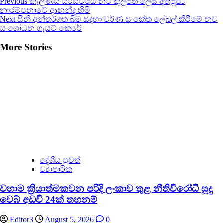
Continue
Previous
කැලණිය සරසවියේ නව කුලපති ලෙස අතිපූජ්‍ය
නාරම්පනාවේ ආනන්ද හිමි
Reading
Next
සීනි අන්තර්ගත බීම සඳහා වර්ණ සංකේත ලේබල් කිරීමේ නව
සංශෝධන ගැසට් කෙරේ
More Stories
දේශීය පුවත්
ව්‍යාපාරික
වහාම ක්‍රියාත්මකවන පරිදි ලංකාව තුළ නීතිවිරෝධී සූදු
වෙබ් අඩවි 24ක් තහනම්
Editor3
August 5, 2026
0