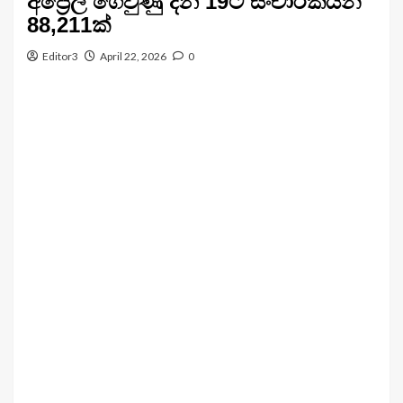
අප්‍රේල් ගෙවුණු දින 19ට සංචාරකයින්
88,211ක්
Editor3
April 22, 2026
0