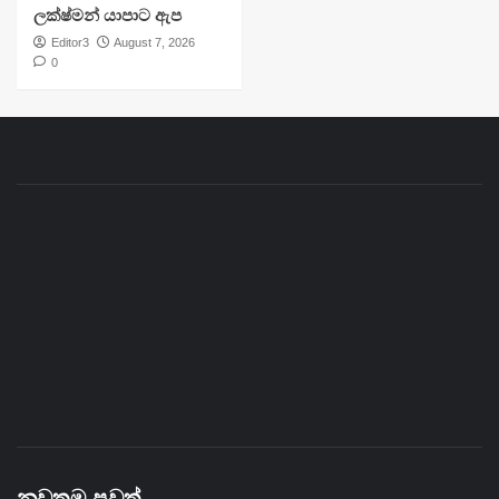
ලක්ෂ්මන් යාපාට ඇප
Editor3
August 7, 2026
0
නවතම පුවත්