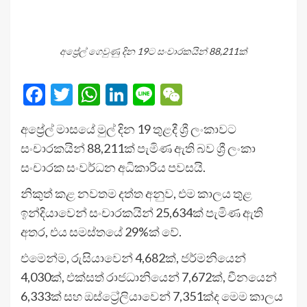
අප්‍රේල් ගෙවුණු දින 19ට සංචාරකයින් 88,211ක්
Facebook
Twitter
WhatsApp
LinkedIn
Line
WeChat
අප්‍රේල් මාසයේ මුල් දින 19 තුළදී ශ්‍රී ලංකාවට
සංචාරකයින් 88,211ක් පැමිණ ඇති බව ශ්‍රී ලංකා
සංචාරක සංවර්ධන අධිකාරිය පවසයි.
නිකුත් කළ නවතම දත්ත අනුව, එම කාලය තුළ
ඉන්දියාවෙන් සංචාරකයින් 25,634ක් පැමිණ ඇති
අතර, එය සමස්තයේ 29%ක් වේ.
එමෙන්ම, රුසියාවෙන් 4,682ක්, ජර්මනියෙන්
4,030ක්, එක්සත් රාජධානියෙන් 7,672ක්, චීනයෙන්
6,333ක් සහ ඔස්ට්‍රේලියාවෙන් 7,351ක්ද මෙම කාලය