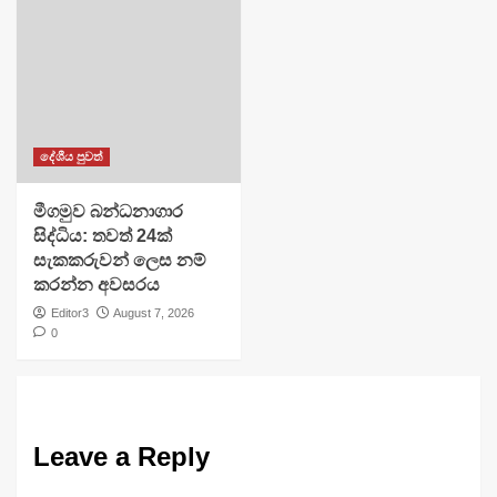
දේශීය පුවත්
මීගමුව බන්ධනාගාර
සිද්ධිය: තවත් 24ක්
සැකකරුවන් ලෙස නම්
කරන්න අවසරය
Editor3
August 7, 2026
0
Leave a Reply