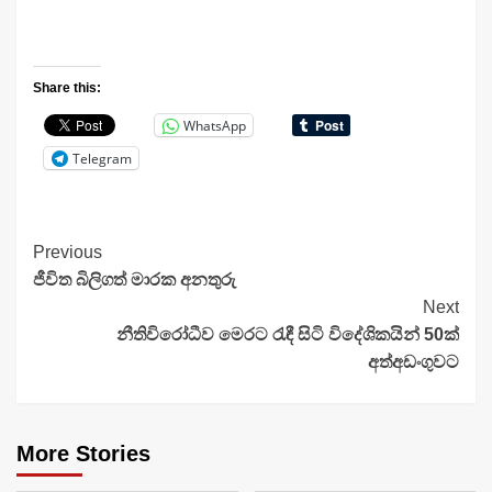
Share this:
WhatsApp
Telegram
Continue
Previous
ජීවිත බිලිගත් මාරක අනතුරු
Reading
Next
නීතිවිරෝධීව මෙරට රැඳී සිටි විදේශිකයින් 50ක්
අත්අඩංගුවට
More Stories