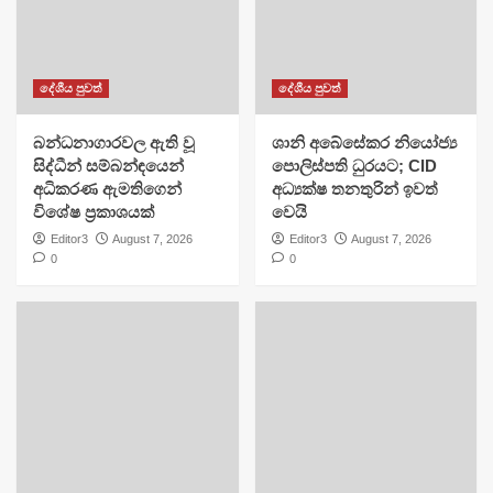
දේශීය පුවත්
දේශීය පුවත්
බන්ධනාගාරවල ඇති වූ
ශානි අබේසේකර නියෝජ්‍ය
සිද්ධීන් සම්බන්ඳයෙන්
පොලිස්පති ධුරයට; CID
අධිකරණ ඇමතිගෙන්
අධ්‍යක්ෂ තනතුරින් ඉවත්
විශේෂ ප්‍රකාශයක්
වෙයි
Editor3
August 7, 2026
Editor3
August 7, 2026
0
0