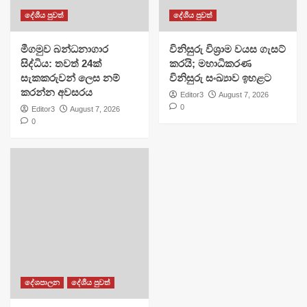
දේශීය පුවත්
දේශීය පුවත්
මීගමුව බන්ධනාගාර
විනිසුරු විශ්‍රාම වයස ගැසට්
සිද්ධිය: තවත් 24ක්
කරයි; මහාධිකරණ
සැකකරුවන් ලෙස නම්
විනිසුරු සංඛ්‍යාව ඉහළට
කරන්න අවසරය
Editor3
August 7, 2026
0
Editor3
August 7, 2026
0
දේශපාලන
දේශීය පුවත්