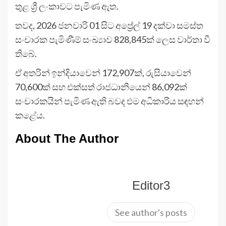
තුළ ශ්‍රී ලංකාවට පැමිණ ඇත.
තවද, 2026 ජනවාරි 01 සිට අප්‍රේල් 19 දක්වා සමස්ත
සංචාරක පැමිණීම් සංඛ්‍යාව 828,845ක් ලෙස වාර්තා වී
තිබේ.
ඒ අතරින් ඉන්දියාවෙන් 172,907ක්, රුසියාවෙන්
70,600ක් සහ එක්සත් රාජධානියෙන් 86,092ක්
සංචාරකයින් පැමිණ ඇති බවද එම අධිකාරිය සඳහන්
කළේය.
About The Author
Editor3
See author's posts