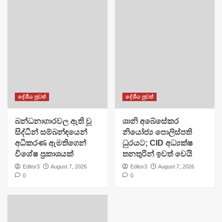
දේශීය පුවත්
දේශීය පුවත්
බන්ධනාගාරවල ඇති වූ
ශානි අබේසේකර
සිද්ධීන් සම්බන්ඳයෙන්
නියෝජ්‍ය පොලිස්පති
අධිකරණ ඇමතිගෙන්
ධුරයට; CID අධ්‍යක්ෂ
විශේෂ ප්‍රකාශයක්
තනතුරින් ඉවත් වෙයි
Editor3
August 7, 2026
Editor3
August 7, 2026
0
0