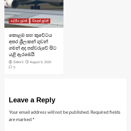
දේශීය පුවත්
විදෙස් පුවත්
​කොළඹ සහ කුවේටය
අතර ශ්‍රීලංකන් ගුවන්
ගමන් අද පස්වරුවේ සිට
යළි ඇරඹෙයි
Editor3
August 8, 2026
0
Leave a Reply
Your email address will not be published.
Required fields
are marked
*