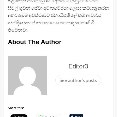
බලශක්ති අමාත්‍යධුරයට අමතරව ඔහු වරාය සහ
සිවිල් ගුවන් සේවා අමාත්‍යවරයා ලෙසද කටයුතු කරන
අතර මෙම අවස්ථාවට ජනාධිපති ලේකම් ආචාර්ය
නන්දික සනත් කුමානායක මහතාද සහභාගි වී
තිබෙනවා.
About The Author
Editor3
See author's posts
Share this: