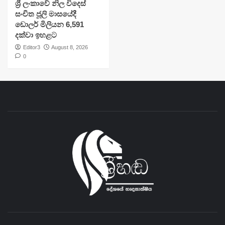
ශ්‍රී ලංකාවේ නිල විදෙස්
සංචිත ජූලි මාසයේදී
ඩොලර් මිලියන 6,591
දක්වා ඉහළට
Editor3
August 8, 2026
0