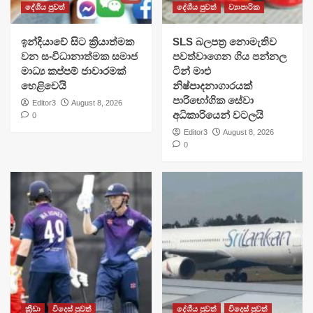
දේශීය පුවත්
දේශීය පුවත්
ව්‍යාපාරික
​ඉන්දියාවේ සිට ක්‍රියාත්මක
SLS බලපත්‍ර නොමැතිව
වන සංවිධානාත්මක සමාජ
පවත්වාගෙන ගිය පන්නල
මාධ්‍ය කප්පම් ජාවාරමක්
ටින් මාළු
හෙළිවෙයි
නිෂ්පාදනාගාරයක්
පාරිභෝගික සේවා
Editor3
August 8, 2026
අධිකාරියෙන් වටලයි
0
Editor3
August 8, 2026
0
ක්‍රීඩා
විදෙස් පුවත්
දේශීය පුවත්
විදෙස් පුවත්