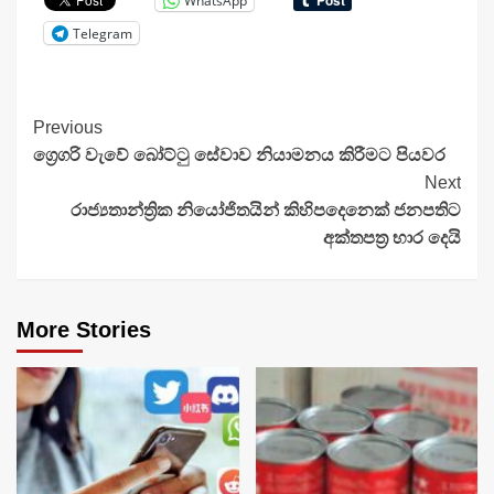
WhatsApp
Telegram
Continue
Previous
ග්‍රෙගරි වැවේ බෝට්ටු සේවාව නියාමනය කිරීමට පියවර
Reading
Next
රාජ්‍යතාන්ත්‍රික නියෝජිතයින් කිහිපදෙනෙක් ජනපතිට
අක්තපත්‍ර භාර දෙයි
More Stories