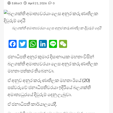
Editor3
April 21, 2026
0
බලශක්ති අමාත්‍යවරයා ලෙස අනුර කරුණාතිලක දිවුරුම් දෙයි
Facebook
Twitter
WhatsApp
LinkedIn
Line
WeChat
ජනාධිපති අනුර කුමාර දිසානායක මහතා විසින්
බලශක්ති අමාත්‍යවරයා ලෙස අනුර කරුණාතිලක
මහතා පත්කර තිබෙනවා.
ඒ අනුව අනුර කරුණාතිලක මහතා ඊයේ (20)
පස්වරුවේ ජනාධිපතිවරයා ඉදිරියේ බලශක්ති
අමාත්‍යධුරයේ දිවුරුම් දෙනු ලැබුවා.
ඒ ජනාධිපති කාර්යාලයේදී.