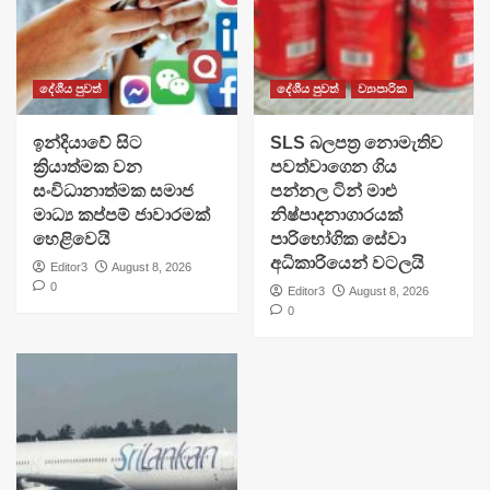
දේශීය පුවත්
දේශීය පුවත්
ව්‍යාපාරික
​ඉන්දියාවේ සිට
SLS බලපත්‍ර නොමැතිව
ක්‍රියාත්මක වන
පවත්වාගෙන ගිය
සංවිධානාත්මක සමාජ
පන්නල ටින් මාළු
මාධ්‍ය කප්පම් ජාවාරමක්
නිෂ්පාදනාගාරයක්
හෙළිවෙයි
පාරිභෝගික සේවා
අධිකාරියෙන් වටලයි
Editor3
August 8, 2026
0
Editor3
August 8, 2026
0