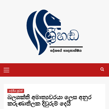
Skip
to
content
Primary
Menu
දේශීය පුවත්
බලශක්ති අමාත්‍යවරයා ලෙස අනුර
කරුණාතිලක දිවුරුම් දෙයි