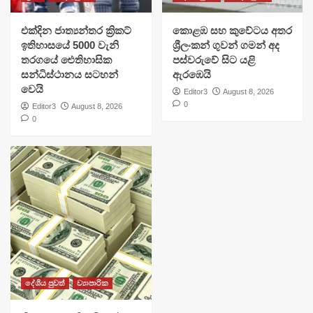
එක්දින ජාත්‍යන්තර ක්‍රිකට්
​කොළඹ සහ කුවේටය අතර
ඉතිහාසයේ 5000 වැනි
ශ්‍රීලංකන් ගුවන් ගමන් අද
තරගයේ ඓතිහාසික
පස්වරුවේ සිට යළි
සන්ධිස්ථානය සටහන්
ඇරඹෙයි
වෙයි
Editor3
August 8, 2026
0
Editor3
August 8, 2026
0
දේශීය පුවත්
ව්‍යාපාරික