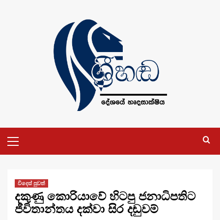
Skip
to
content
Primary
Menu
විදෙස් පුවත්
දකුණු කොරියාවේ හිටපු ජනාධිපතිට
ජීවිතාන්තය දක්වා සිර දඬුවම්