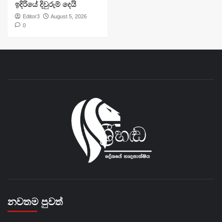
ඉදිරියේ දිවුරුම් දෙයි
Editor3
August 5, 2026
0
නවතම පුවත්