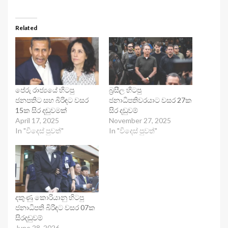
Related
පේරු රාජ්‍යයේ හිටපු
බ්‍රසීල හිටපු
ජනපතිට සහ බිරිඳට වසර
ජනාධිපතිවරයාට වසර 27ක
15ක සිර දඬුවමක්
සිර දඩුවම්
April 17, 2025
November 27, 2025
In "විදෙස් පුවත්"
In "විදෙස් පුවත්"
දකුණු කොරියානු හිටපු
ජනාධිපති බිරිඳට වසර 07ක
සිරදඬුවම්
June 28, 2026