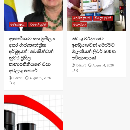
දේශීය පුවත්
විදෙස් පුවත්
දේශපාලන
විදෙස් පුවත්
සෞඛ්‍යය
ඇමෙරිකාව සහ බ්‍රසීලය
ඩෙංගු මර්දනයට
අතර රාජ්‍යතාන්ත්‍රික
ඉන්දියාවෙන් මෙරටට
අර්බුදයක්: වොෂින්ටන්
මැලතියන් ලීටර් 500ක
නුවර බ්‍රසීල
පරිත්‍යාගයක්
තානාපතිනියගේ වීසා
Editor3
August 4, 2026
අවලංගු කෙරේ
0
Editor3
August 5, 2026
0