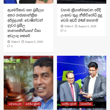
ඇමෙරිකාව සහ බ්‍රසීලය
වහාම ක්‍රියාත්මකවන පරිදි
අතර රාජ්‍යතාන්ත්‍රික
ලංකාව තුළ නීතිවිරෝධී සූදු
අර්බුදයක්: වොෂින්ටන්
වෙබ් අඩවි 24ක් තහනම්
නුවර බ්‍රසීල
Editor3
August 5, 2026
තානාපතිනියගේ වීසා
0
අවලංගු කෙරේ
Editor3
August 5, 2026
0
දේශපාලන
දේශීය පුවත්
දේශීය පුවත්
ව්‍යාපාරික