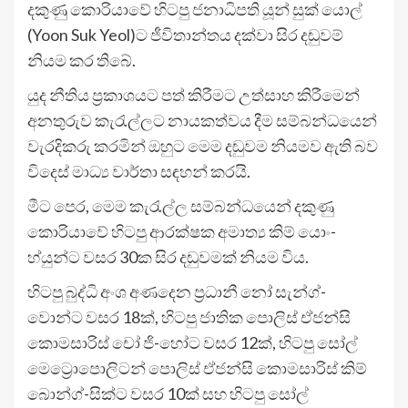
දකුණු කොරියාවේ හිටපු ජනාධිපති යූන් සුක් යොල්
(Yoon Suk Yeol)ට ජීවිතාන්තය දක්වා සිර දඬුවම්
නියම කර තිබේ.
යුද නීතිය ප්‍රකාශයට පත් කිරීමට උත්සාහ කිරීමෙන්
අනතුරුව කැරැල්ලට නායකත්වය දීම සම්බන්ධයෙන්
වැරදිකරු කරමින් ඔහුට මෙම දඬුවම නියමව ඇති බව
විදෙස් මාධ්‍ය වාර්තා සඳහන් කරයි.
මීට පෙර, මෙම කැරැල්ල සම්බන්ධයෙන් දකුණු
කොරියාවේ හිටපු ආරක්ෂක අමාත්‍ය කිම් යොං-
හ්යුන්ට වසර 30ක සිර දඬුවමක් නියම විය.
හිටපු බුද්ධි අංශ අණදෙන ප්‍රධානී නෝ සැන්ග්-
වොන්ට වසර 18ක්, හිටපු ජාතික පොලිස් ඒජන්සි
කොමසාරිස් චෝ ජි-හෝට වසර 12ක්, හිටපු සෝල්
මෙට්‍රොපොලිටන් පොලිස් ඒජන්සි කොමසාරිස් කිම්
බොන්ග්-සික්ට වසර 10ක් සහ හිටපු සෝල්