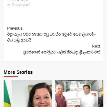
In "විදෙස් පුවත්"
Continue
Previous
ඊශ්‍රා­ය­ලය වසර 59කට පසු බට­හිර ඉවුරේ ඉඩම් ලියා­ප­දිං­
Reading
චිය යළි අරඹයි
Next
ට්‍රම්ප්ගෙන් ගෝලීයව යලිත් තීරුබදු; ශ්‍රී ලංකාවටත්
More Stories