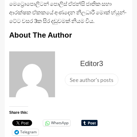
මෙට්‍රොපොලිටන් පොලිස් ඒජන්සි ජාතික සභා
ආරක්ෂක ඒකකයේ අණදෙන නිලධාරී මොක් හ්යුන්-
ටේට වසර 3ක සිර දඬුවමක් නියම විය.
About The Author
Editor3
See author's posts
Share this:
WhatsApp
Telegram