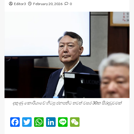
Editor3
February 20, 2026
0
දකුණු කොරියාවේ හිටපු ජනපතිට තවත් වසර 30ක සිරදඬුවමක්
Facebook
Twitter
WhatsApp
LinkedIn
Line
WeChat