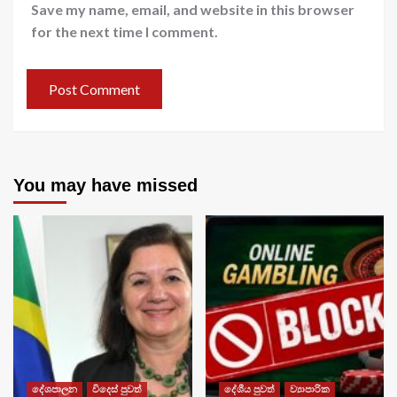
Save my name, email, and website in this browser
for the next time I comment.
You may have missed
දේශපාලන
විදෙස් පුවත්
දේශීය පුවත්
ව්‍යාපාරික