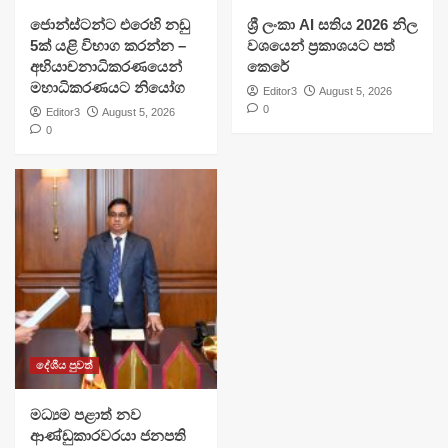
ජොන්ස්ටන්ට එරෙහි නඩු
ශ්‍රී ලංකා AI සතිය 2026 නිල
5ක් යළි විභාග කරන්න –
වශයෙන් ප්‍රකාශයට පත්
අභියාචනාධිකරණයෙන්
කෙරේ
මහාධිකරණයට නියෝග
Editor3
August 5, 2026
0
Editor3
August 5, 2026
0
දේශීය පුවත්
මධ්‍යම පළාත් නව
ආණ්ඩුකාරවරයා ජනපති