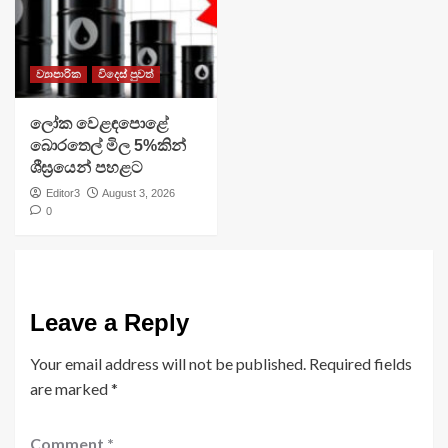
ව්‍යාපාරික
විදෙස් පුවත්
ලෝක වෙළඳපොළේ
බොරතෙල් මිල 5%කින්
ශීඝ්‍රයෙන් පහළට
Editor3
August 3, 2026
0
Leave a Reply
Your email address will not be published.
Required fields
are marked
*
Comment
*