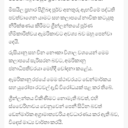
මිසයිල ප්‍රහාර පිළිබඳ පූර්ව අනතුරු ඇඟවීමේ පද්ධති
පවත්වාගෙන යාමට සහ කලාපයේ නාවික කටයුතු
නිරීක්ෂණය කිරීමට ග්‍රීන්ලන්තයේ පූර්ණ
හිමිකාරිත්වය ඇමරිකාවට අවශ්‍ය බව ඔහු පෙන්වා
දෙයි.
රුසියානු සහ චීන නෞකා විශාල වශයෙන් මෙම
කලාපයේ සැරිසරන බවට, අමරිකානු
ජනාධිපතිවරයා මෙහිදී චෝදනා කළේය.
ඇමරිකානු රජයේ මෙම ස්ථාවරයට ඩෙන්මාර්කය
සහ යුරෝපා රටවල් දැඩි විරෝධයක් පළ කර තිබේ.
ග්‍රීන්ලන්තය විකිණීමට නොමැති බවත්, එහි
ස්වෛරීභාවය වෙනුවෙන් පෙනී සිටින බවත්
ඩෙන්මාර්ක අග්‍රාමාත්‍යවරිය අවධාරණය කර ඇති බව,
විදෙස් මාධ්‍ය වාර්තා කරයි.