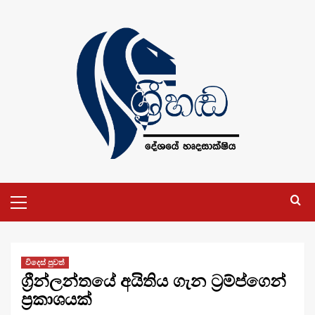
Skip
to
content
Primary
Menu
විදෙස් පුවත්
ග්‍රීන්ලන්තයේ අයිතිය ගැන ට්‍රම්ප්ගෙන්
ප්‍රකාශයක්