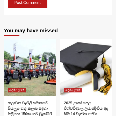
You may have missed
දේශීය පුවත්
දේශීය පුවත්
හලාවත වැවිලි සමාගමේ
​2025 උසස් පෙළ
සියලුම වතු කලාප සඳහා
විශ්වවිද්‍යාල ලියාපදිංචිය අද
මිලියන 150ක නව ට්‍රැක්ටර්
සිට 14 වැනිදා දක්වා