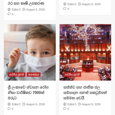
රථ සහ කෘෂි උපකරණ
Editor3
August 6, 2026
0
Editor3
August 6, 2026
0
දේශීය පුවත්
සෞඛ්‍යය
දේශීය පුවත්
ශ්‍රී ලංකාවේ ශ්වසන රෝග
සත්ත්ව සහ ජාතික ජල
නිසා වාර්ෂිකව 7000ක්
සම්පාදන පනත් කෙටුම්පත්
මරුට
සම්මත වෙයි
Editor3
August 6, 2026
Editor3
August 6, 2026
0
0