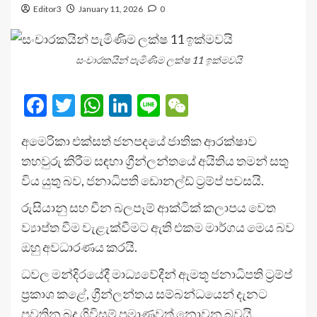
Editor3
January 11, 2026
0
සංචාරකයින් පැමිණිම ලක්ෂ 11 ඉක්මවයි
Facebook
Twitter
WhatsApp
LinkedIn
Line
WeChat
අමෙරිකා එක්සත් ජනපදයේ ජාතික ආරක්ෂාව
තහවුරු කිරීම සඳහා ග්‍රීන්ලන්තයේ අයිතිය තමන් සතු
විය යුතු බව, ජනාධිපති ඩොනල්ඩ් ට්‍රම්ප් පවසයි.
රුසියානු සහ චීන බලපෑම් ආක්ටික් කලාපය වෙත
ව්‍යාප්ත වීම වැළැක්වීමට ඇති එකම මාර්ගය මෙය බව
ඔහු අවධාරණය කරයි.
ධවල මන්දිරයේදී මාධ්‍යවේදීන් ඇමතූ ජනාධිපති ට්‍රම්ප්
ප්‍රකාශ කළේ, ග්‍රීන්ලන්තය සම්බන්ධයෙන් දැනට
පවතින බදු ගිවිසුම් ප්‍රමාණවත් නොවන බවයි.