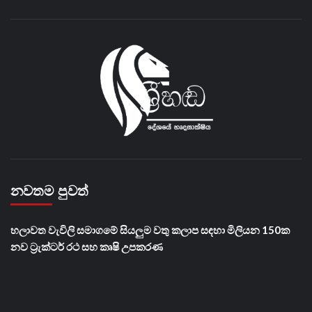
නවතම පුවත්
හලාවත වැවිලි සමාගමේ සියලුම වතු කලාප සඳහා මිලියන 150ක
නව ට්‍රැක්ටර් රථ සහ කෘෂි උපකරණ