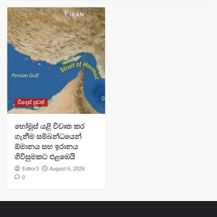
විදෙස් පුවත්
හෝමූස් යළි විවෘත කර
ගැනීම සම්බන්ධයෙන්
ඕමානය සහ ඉරානය
ගිවිසුමකට එළඹෙයි
Editor3
August 6, 2026
0