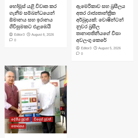
හෝමූස් යළි විවෘත කර
ඇමෙරිකාව සහ බ්‍රසීලය
ගැනීම සම්බන්ධයෙන්
අතර රාජ්‍යතාන්ත්‍රික
ඕමානය සහ ඉරානය
අර්බුදයක්: වොෂින්ටන්
ගිවිසුමකට එළඹෙයි
නුවර බ්‍රසීල
තානාපතිනියගේ වීසා
Editor3
August 6, 2026
අවලංගු කෙරේ
0
Editor3
August 5, 2026
0
දේශීය පුවත්
විදෙස් පුවත්
සෞඛ්‍යය