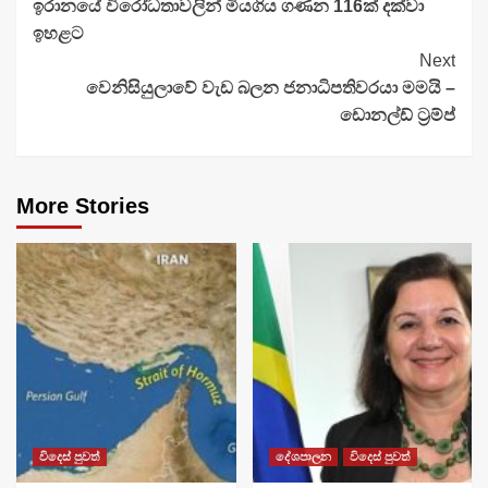
ඉරානයේ විරෝධතාවලින් මියගිය ගණන 116ක් දක්වා
Reading
ඉහළට
Next
වෙනිසියුලාවේ වැඩ බලන ජනාධිපතිවරයා මමයි –
ඩොනල්ඩ් ට්‍රම්ප්
More Stories
විදෙස් පුවත්
දේශපාලන
විදෙස් පුවත්