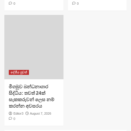
0
0
දේශීය පුවත්
මීගමුව බන්ධනාගාර
සිද්ධිය: තවත් 24ක්
සැකකරුවන් ලෙස නම්
කරන්න අවසරය
Editor3
August 7, 2026
0