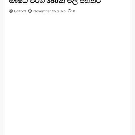
ඖෂධ වර්ග 350ක මිල පහතට
Editor3
November 16, 2025
0