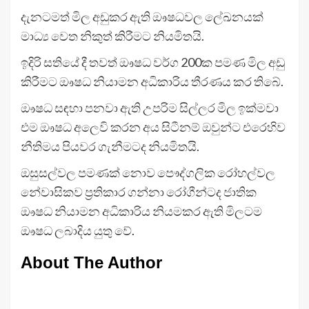
දැනටමත් මිල අඩුකර ඇති ඖෂධවල ලේඛනයක්
මාධ්‍ය වෙත නිකුත් කිරීමට නියමිතයි.
ඉදිරි සතියේ දී තවත් ඖෂධ වර්ග 200ක පමණ මිල අඩු
කිරීමට ඖෂධ නියාමන අධිකාරිය තීරණය කර තිබේ.
ඖෂධ සඳහා පනවා ඇති උපරිම සිල්ලර මිල ඉක්මවා
එම ඖෂධ අලෙවි කරන අය සිටීනම් ඔවුන්ට එරෙහිව
නීතිමය පියවර ගැනීමටද නියමිතයි.
ඔසුසල්වල පමණක් නොව පෞද්ගලික රෝහල්වල
නේවාසිකව ප්‍රතිකාර ගන්නා රෝගීන්ටද ජාතික
ඖෂධ නියාමන අධිකාරිය නියමකර ඇති මිලටම
ඖෂධ ලබාදිය යුතු වේ.
About The Author