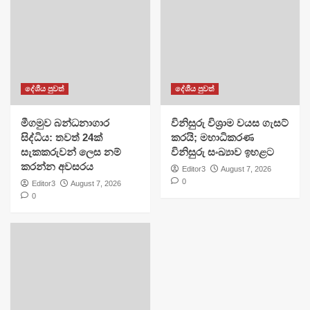
දේශීය පුවත්
දේශීය පුවත්
මීගමුව බන්ධනාගාර
විනිසුරු විශ්‍රාම වයස ගැසට්
සිද්ධිය: තවත් 24ක්
කරයි; මහාධිකරණ
සැකකරුවන් ලෙස නම්
විනිසුරු සංඛ්‍යාව ඉහළට
කරන්න අවසරය
Editor3
August 7, 2026
0
Editor3
August 7, 2026
0