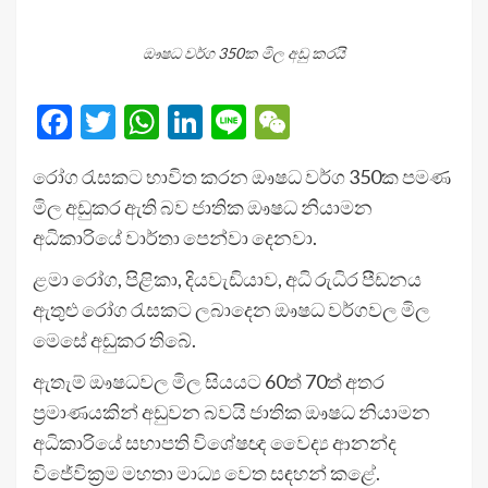
ඖෂධ වර්ග 350ක මිල අඩු කරයි
Facebook
Twitter
WhatsApp
LinkedIn
Line
WeChat
රෝග රැසකට භාවිත කරන ඖෂධ වර්ග 350ක පමණ
මිල අඩුකර ඇති බව ජාතික ඖෂධ නියාමන
අධිකාරියේ වාර්තා පෙන්වා දෙනවා.
ළමා රෝග, පිළිකා, දියවැඩියාව, අධි රුධිර පීඩනය
ඇතුළු රෝග රැසකට ලබාදෙන ඖෂධ වර්ගවල මිල
මෙසේ අඩුකර තිබේ.
ඇතැම් ඖෂධවල මිල සියයට 60ත් 70ත් අතර
ප්‍රමාණයකින් අඩුවන බවයි ජාතික ඖෂධ නියාමන
අධිකාරියේ සභාපති විශේෂඥ වෛද්‍ය ආනන්ද
විජේවික්‍රම මහතා මාධ්‍ය වෙත සඳහන් කළේ.