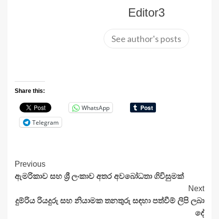
Editor3
See author's posts
Share this:
WhatsApp
Telegram
Continue
Previous
ඇමරිකාව සහ ශ්‍රී ලංකාව අතර අවබෝධතා ගිවිසුමක්
Reading
Next
දුම්රිය රියදුරු සහ නියාමක තනතුරු සඳහා පත්වීම් ලිපි ලබා
දේ