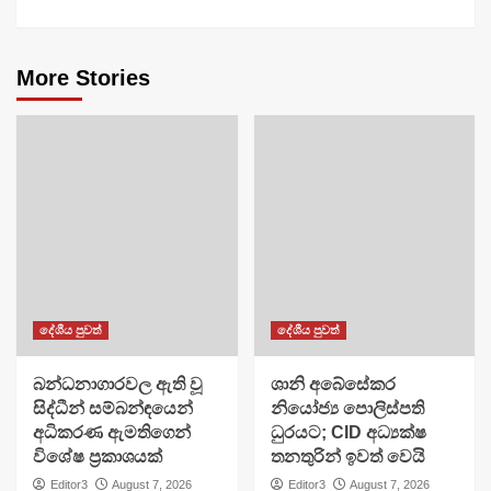
More Stories
දේශීය පුවත්
දේශීය පුවත්
බන්ධනාගාරවල ඇති වූ
ශානි අබේසේකර
සිද්ධීන් සම්බන්ඳයෙන්
නියෝජ්‍ය පොලිස්පති
අධිකරණ ඇමතිගෙන්
ධුරයට; CID අධ්‍යක්ෂ
විශේෂ ප්‍රකාශයක්
තනතුරින් ඉවත් වෙයි
Editor3
August 7, 2026
Editor3
August 7, 2026