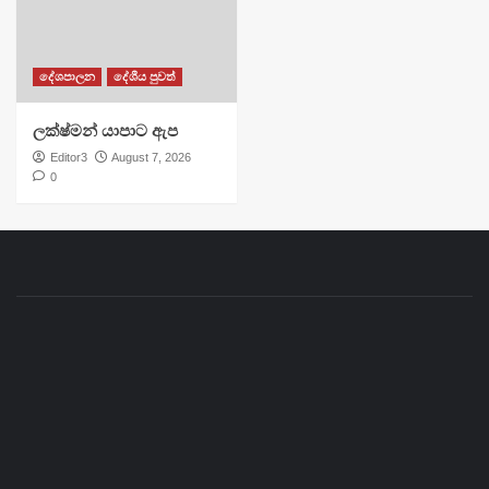
දේශපාලන
දේශීය පුවත්
ලක්ෂ්මන් යාපාට ඇප
Editor3
August 7, 2026
0