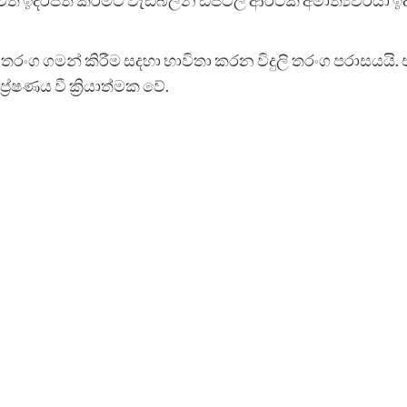
දුලි තරංග ගමන් කිරීම සදහා භාවිතා කරන විදුලි තරංග පරාසයය
රේෂණය වී ක්‍රියාත්මක වේ.