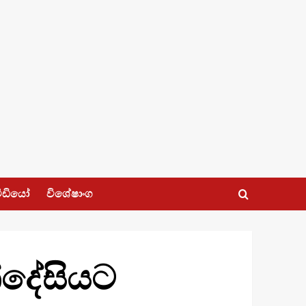
ීඩියෝ
විශේෂාංග
න්දේසියට