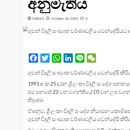
අනුමැතිය
Editor3
October 16, 2025
0
Facebook
Twitter
WhatsApp
LinkedIn
Line
WeChat
ගුවන් විදුලි සංඛ්‍යාත වර්ණාවලිය වෙන්දේසි කිර
1991 අංක 25 දරන ශ්‍රී ලංකා විදුලි සංදේශ ප
එම පනතේ 22 වන වගන්තියේ (7) වන උප වගන්තියේ
තිබුණා.
ඒ අනුව, ශ්‍රී ලංකා විදුලි සංදේශ නියාමන කොමි
ගුවන් විදුලි සංඛ්‍යාත වර්ණාවලිය වෙන්දේසි කිර
එම රෙගුලාසි අනුමැතිය සඳහා පාර්ලිමේන්තුව ව