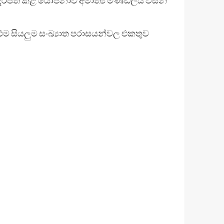
ි. එම සියලුම සංඛ්‍යාත පරාසයන්වල එකතුව