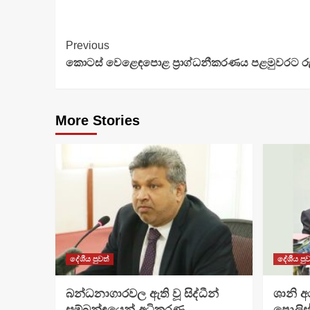
Continue
Previous
කොටස් වෙළෙඳපොළ ප්‍රාග්ධනීකරණය පළමුවරට රු. ට
Reading
More Stories
දේශීය පුවත්
දේශීය පුව
බන්ධනාගාරවල ඇති වූ සිද්ධීන්
ශානි 
සම්බන්ඳයෙන් අධිකරණ
පොලිස්