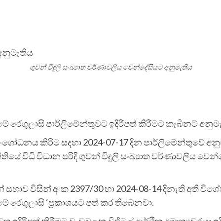
ගුවන් විදුලි සංඛ්‍යාත වර්ණාවලිය වෙන්දේසියට අනුමැතිය
ීමේ රෙගුලාසි පාර්ලිමේන්තුවට ඉදිරිපත් කිරීමට කැබිනට් අනුම
නත සංශෝධනය කිරීම සදහා 2024-07-17 දින පාර්ලිමේන්තුවේ 
 විධි විධාන පරිදි ගුවන් විදුලි සංඛ්‍යාත වර්ණාවලිය වෙන
ෂන් සභාව විසින් අංක 2397/30 හා 2024-08-14 දිනැති අති ව
ීමේ රෙගුලාසි ‘ප්‍රකාශයට පත් කර තිබෙනවා.
ෙත ඉදිරිපත් කිරීමට වැඩබලන ඩිජිටල් ආර්ථික අමාත්‍යවරයා 