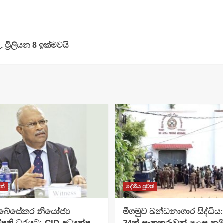
්‍රිලියන 8 ඉක්මවයි
ත්
දේශීය පුවත්
අබේසේකර නියෝජ්‍ය
මීගමුව බන්ධනාගාර සිද්ධිය
පති ධුරයට; CID අධ්‍යක්ෂ
24ක් සැකකරුවන් ලෙස නම