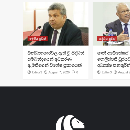
දේශීය පුවත්
දේශීය පුවත්
බන්ධනාගාරවල ඇති වූ සිද්ධීන්
ශානි අබේසේකර න
සම්බන්ඳයෙන් අධිකරණ
පොලිස්පති ධුරයට
ඇමතිගෙන් විශේෂ ප්‍රකාශයක්
අධ්‍යක්ෂ තනතුරින
Editor3
August 7, 2026
0
Editor3
August 