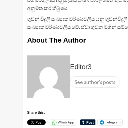
අනුමත කර තිබුණා.
ගුවන් විදුලි සංඛ්‍යාත වර්ණාවලිය යනු ගුවන්වි
සංඛ්‍යාත වර්ණාවලිය වේ. ඒවා ගුවන මගින් සම්ප්‍
About The Author
Editor3
See author's posts
Share this:
WhatsApp
Telegram