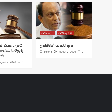
දේශපාලන
දේශීය පුවත්
්‍රාම වයස ගැසට්
ලක්ෂ්මන් යාපාට ඇප
ිකරණ විනිසුරු
Editor3
August 7, 2026
0
ළට
ugust 7, 2026
0