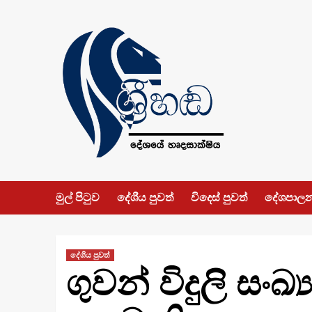
Skip
to
content
මුල් පිටුව
දේශීය පුවත්
විදෙස් පුවත්
දේශපාල
දේශීය පුවත්
ගුවන් විදුලි සං