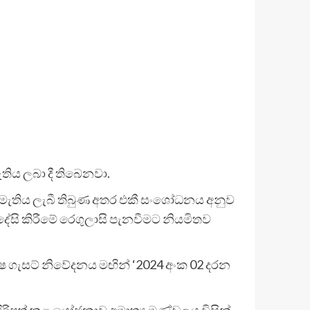
ැතිය ලබා දී තිබෙනවා.
අනුමැතිය ලැබී තිබුණ අතර එකී සංශෝධනය අනුව
්දේසි කිරීමේ රෙගුලාසි පැනවීමට නියමිතව
ිශේෂ ගැසට් නිවේදනය මඟින් ‘2024 අංක 02 දරන
ඉදිරිපත් කළ යෝජනාව අමාත්‍ය මණ්ඩලය විසින්