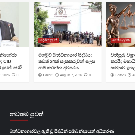
දේශීය පුවත්
දේශීය පුවත්
ියෝජ්‍ය
මීගමුව බන්ධනාගාර සිද්ධිය:
විනිසුරු විශ
; CID
තවත් 24ක් සැකකරුවන් ලෙස
කරයි; මහාධ
් ඉවත් වෙයි
නම් කරන්න අවසරය
සංඛ්‍යාව ඉහ
7, 2026
0
Editor3
August 7, 2026
0
Editor3
A
නවතම පුවත්
බන්ධනාගාරවල ඇති වූ සිද්ධීන් සම්බන්ඳයෙන් අධිකරණ