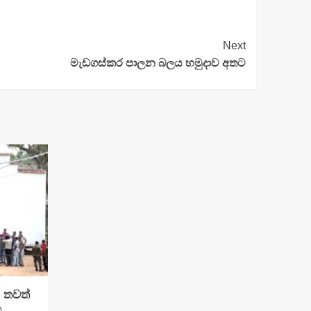
Next
මැඩගස්කර පාලන බලය හමුදාව අතට
: තවත්
්