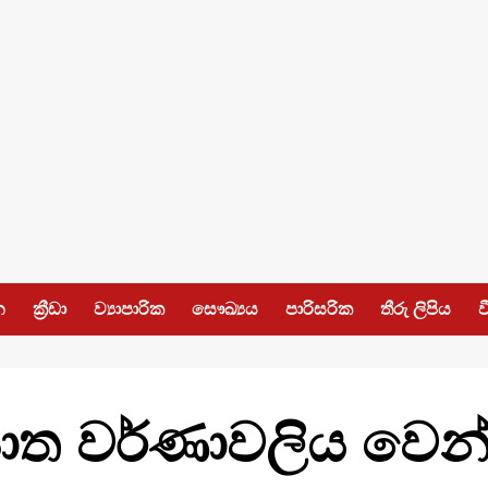
න
ක්‍රීඩා
ව්‍යාපාරික
සෞඛ්‍යය
පාරිසරික
තීරු ලිපිය
ව
ඛ්‍යාත වර්ණාවලිය වෙ