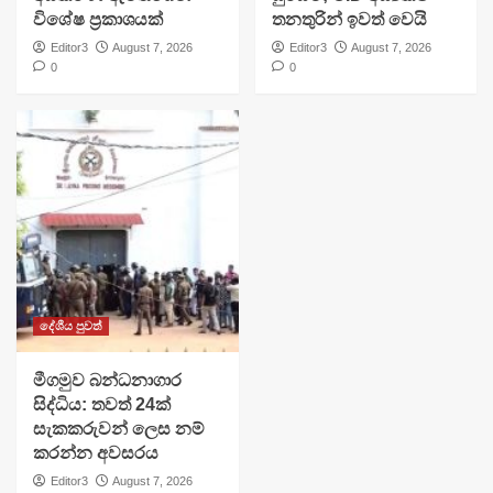
විශේෂ ප්‍රකාශයක්
තනතුරින් ඉවත් වෙයි
Editor3
August 7, 2026
Editor3
August 7, 2026
0
0
දේශීය පුවත්
මීගමුව බන්ධනාගාර
සිද්ධිය: තවත් 24ක්
සැකකරුවන් ලෙස නම්
කරන්න අවසරය
Editor3
August 7, 2026