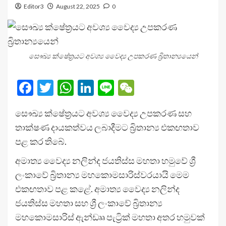
Editor3
August 22, 2025
0
සෞඛ්‍ය ක්ෂේත්‍රයට අවශ්‍ය වෛද්‍ය උපකරණ බ්‍රිතාන්‍යයෙන්
Facebook
Twitter
WhatsApp
LinkedIn
Line
WeChat
සෞඛ්‍ය ක්ෂේත්‍රයට අවශ්‍ය වෛද්‍ය උපකරණ සහ
තාක්ෂණ දායකත්වය ලබාදීමට බ්‍රිතාන්‍ය එකඟතාව
පළ කර තිබේ.
අමාත්‍ය වෛද්‍ය නලින්ද ජයතිස්ස මහතා හමුවේ ශ්‍රී
ලංකාවේ බ්‍රිතාන්‍ය මහකොමසාරිස්වරයායි මෙම
එකඟතාව පළ කළේ. අමාත්‍ය වෛද්‍ය නලින්ද
ජයතිස්ස මහතා සහ ශ්‍රී ලංකාවේ බ්‍රිතාන්‍ය
මහකොමසාරිස් ඇන්ඩෲ පැට්‍රික් මහතා අතර හමුවක්