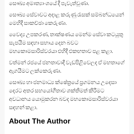
සෞඛ්‍ය අමාත්‍යාංශයේ දී පැවැත්වුණා.
සෞඛ්‍ය සේවාවට අදාළ කරුණු රැසක් සම්බන්ධයෙන්
මෙහිදී සාකච්ඡා කෙරුණා.
වෛද්‍ය උපකරණ, තාක්ෂණය මෙන්ම සේවා කටයුතු
සැපයීම සඳහා සහාය දෙන බවට
මහකොමසාරිස්වරයා එහිදී එකඟතාව පළ කළා.
වත්මන් රජයේ ජනතාවාදී වැඩපිළිවෙලද ඒ මහතාගේ
ඇගයීමට ලක්කෙරුණා.
සෞඛ්‍ය හා ජනමාධ්‍ය ක්ෂේත්‍රයේ ප්‍රගමනය උදෙසා
දෙරට අතර සහයෝගීතාව ශක්තිමත් කිරීමට
අවධානය යොමුකරන බවද මහකොමසාරිස්වරයා
සඳහන් කළා.
About The Author