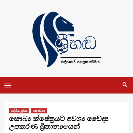
Skip
to
content
Primary
Menu
දේශීය පුවත්
සෞඛ්‍යය
සෞඛ්‍ය ක්ෂේත්‍රයට අවශ්‍ය වෛද්‍ය
උපකරණ බ්‍රිතාන්‍යයෙන්