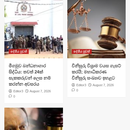
දේශීය පුවත්
දේශීය පුවත්
මීගමුව බන්ධනාගාර
විනිසුරු විශ්‍රාම වයස ගැසට්
සිද්ධිය: තවත් 24ක්
කරයි; මහාධිකරණ
සැකකරුවන් ලෙස නම්
විනිසුරු සංඛ්‍යාව ඉහළට
කරන්න අවසරය
Editor3
August 7, 2026
0
Editor3
August 7, 2026
0