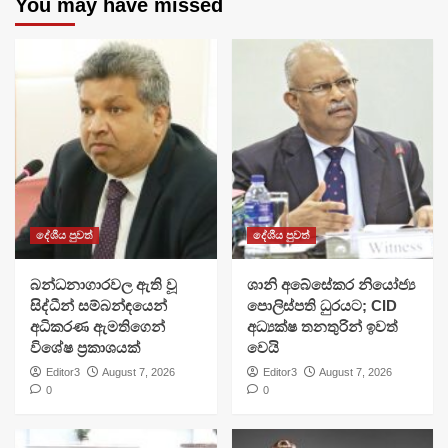
You may have missed
දේශීය පුවත්
දේශීය පුවත්
බන්ධනාගාරවල ඇති වූ
ශානි අබේසේකර නියෝජ්‍ය
සිද්ධීන් සම්බන්ඳයෙන්
පොලිස්පති ධුරයට; CID
අධිකරණ ඇමතිගෙන්
අධ්‍යක්ෂ තනතුරින් ඉවත්
විශේෂ ප්‍රකාශයක්
වෙයි
Editor3
August 7, 2026
Editor3
August 7, 2026
0
0