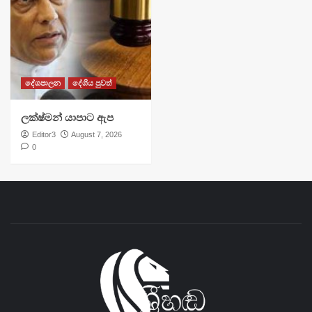
දේශපාලන
දේශීය පුවත්
ලක්ෂ්මන් යාපාට ඇප
Editor3
August 7, 2026
0