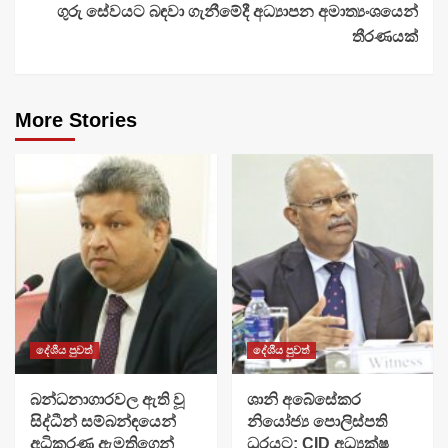
ගුරු සේවයට බඳවා ගැනීමේදී අධ්‍යාපන අමාත්‍යංශයෙන්
තීරණයක්
More Stories
දේශීය පුවත්
දේශීය පුවත්
බන්ධනාගාරවල ඇති වූ
ශානි අබේසේකර
සිද්ධීන් සම්බන්ඳයෙන්
නියෝජ්‍ය පොලිස්පති
අධිකරණ ඇමතිගෙන්
ධුරයට; CID අධ්‍යක්ෂ